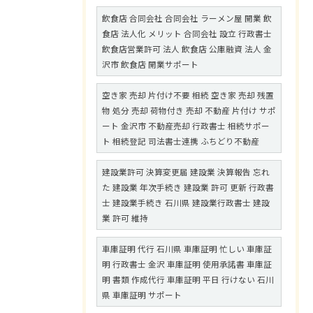
飲食店 合同会社 合同会社 ラーメン屋 開業 飲
食店 法人化 メリット 合同会社 設立 行政書士
飲食店営業許可 法人 飲食店 公庫融資 法人 金
沢市 飲食店 開業サポート
空き家 売却 片付け不要 相続 空き家 売却 残置
物 処分 売却 荷物付き 売却 不動産 片付け サポ
ート 金沢市 不動産売却 行政書士 相続サポー
ト 相続登記 司法書士連携 ふちどり不動産
建設業許可 決算変更届 建設業 決算報告 忘れ
た 建設業 年次手続き 建設業 許可 更新 行政書
士 建設業手続き 石川県 建設業行政書士 建設
業 許可 維持
車庫証明 代行 石川県 車庫証明 忙しい 車庫証
明 行政書士 金沢 車庫証明 使用承諾書 車庫証
明 書類 作成代行 車庫証明 平日 行けない 石川
県 車庫証明 サポート