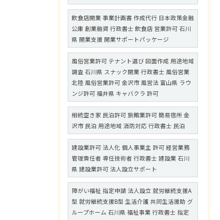
飲食店開業 事業計画書 作成代行 日本政策金融
公庫 創業融資 行政書士 飲食店 営業許可 石川
県 開業支援 開業サポートパッケージ
風俗営業許可 テナント選び 図面作成 用途地域
調査 石川県 スナック開業 行政書士 風俗営業
北陸 風俗営業許可 金沢市 風営法 富山県 ラウ
ンジ許可 福井県 キャバクラ 許可
相続空き家 民泊許可 旅館業許可 簡易宿所 金
沢市 民泊 用途地域 消防対応 行政書士 民泊
建設業許可 法人化 個人事業主 許可 経営業務
管理責任者 専任技術者 行政書士 建設業 石川
県 建設業許可 法人設立サポート
障がい福祉 指定申請 法人設立 就労継続支援A
型 就労継続支援B型 生活介護 共同生活援助 グ
ループホーム 石川県 福祉事業 行政書士 指定