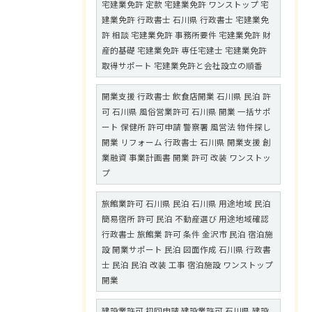
宅建業免許 定款 宅建業免許 ワンストップ 宅
建業免許 行政書士 石川県 行政書士 宅建業免
許 相談 宅建業免許 事務所要件 宅建業免許 財
産的基礎 宅建業免許 専任宅建士 宅建業免許
取得サポート 宅建業免許と会社設立の順番
開業支援 行政書士 飲食店開業 石川県 民泊 許
可 石川県 風俗営業許可 石川県 開業 一括サポ
ート 保健所 許可申請 警察署 風営法 物件探し
開業 リフォーム 行政書士 石川県 開業支援 創
業融資 事業計画書 開業 許可 改装 ワンストッ
プ
旅館業許可 石川県 民泊 石川県 用途地域 民泊
簡易宿所 許可 民泊 不動産選び 用途地域確認
行政書士 旅館業 許可 条件 金沢市 民泊 宿泊施
設 開業サポート 民泊 図面作成 石川県 行政書
士 民泊 民泊 改装 工事 宿泊施設 ワンストップ
開業
建設業許可 初回申請 建設業許可 石川県 建設