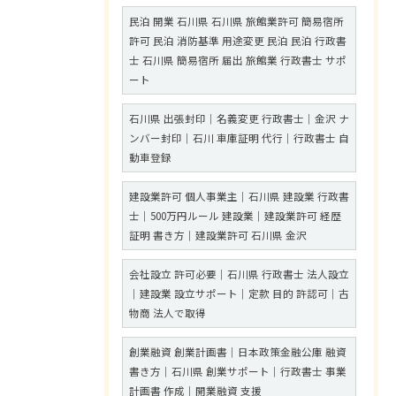
民泊 開業 石川県 石川県 旅館業許可 簡易宿所
許可 民泊 消防基準 用途変更 民泊 民泊 行政書
士 石川県 簡易宿所 届出 旅館業 行政書士 サポ
ート
石川県 出張封印｜名義変更 行政書士｜金沢 ナ
ンバー封印｜石川 車庫証明 代行｜行政書士 自
動車登録
建設業許可 個人事業主｜石川県 建設業 行政書
士｜500万円ルール 建設業｜建設業許可 経歴
証明 書き方｜建設業許可 石川県 金沢
会社設立 許可必要｜石川県 行政書士 法人設立
｜建設業 設立サポート｜定款 目的 許認可｜古
物商 法人で取得
創業融資 創業計画書｜日本政策金融公庫 融資
書き方｜石川県 創業サポート｜行政書士 事業
計画書 作成｜開業融資 支援