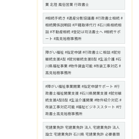
業 北陸 風俗営業 行政書士
#相続手続き #遺産分割協議書 #行政書士相続 #
相続関係説明図 #戸籍取得代行 #石川県相続相
談 #不動産相続 #登記は司法書士へ #相続サポ
ート #高見裕樹事務所
障がい福祉 #指定申請 #行政書士に相談 #就労
継続支援A型 #就労継続支援B型 #生活介護 #石
川県福祉事業 #物件調査可能 #改装工事対応 #
高見裕樹事務所
#障がい福祉事業開業 #指定申請サポート #行
政書士福祉開業支援 #石川県開業支援 #就労継
続支援A型B型 #生活介護開業 #物件紹介対応 #
改装工事対応可能 #福祉ビジネススタート #行
政書士高見裕樹事務所
宅建業免許 宅建業免許 法人 宅建業免許 法人
設立 宅建業免許 石川県 宅建業免許 必要書類