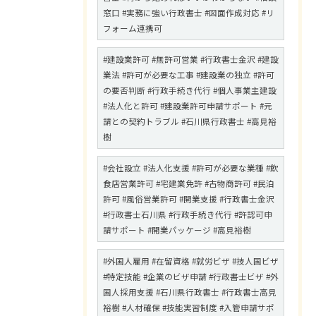
窓口 #実務に強い行政書士 #図面作成対応 #リ
フォーム連携可
#建設業許可 #無許可営業 #行政書士金沢 #建設
業法 #許可が必要な工事 #建設業の独立 #許可
の要否判断 #行政手続き代行 #個人事業主建設
#法人化と許可 #建設業許可申請サポート #元
請との契約トラブル #石川県行政書士 #高見裕
樹
#会社設立 #法人化支援 #許可が必要な業種 #飲
食店営業許可 #宅建業免許 #古物商許可 #民泊
許可 #風俗営業許可 #開業支援 #行政書士金沢
#行政書士石川県 #行政手続き代行 #許認可申
請サポート #開業パッケージ #高見裕樹
#外国人雇用 #在留資格 #就労ビザ #技人国ビザ
#特定技能 #企業のビザ申請 #行政書士ビザ #外
国人採用支援 #石川県行政書士 #行政書士高見
裕樹 #人材確保 #技能実習制度 #入管申請サポ