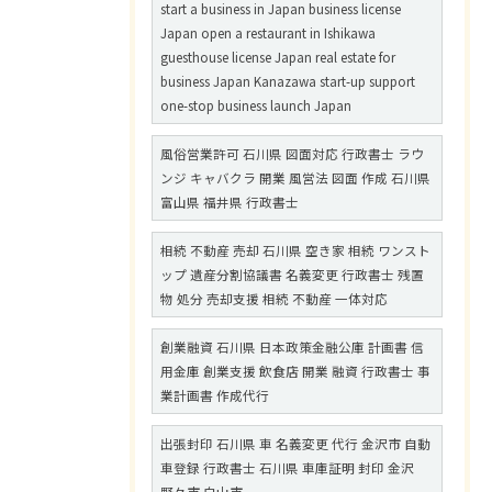
start a business in Japan business license
Japan open a restaurant in Ishikawa
guesthouse license Japan real estate for
business Japan Kanazawa start-up support
one-stop business launch Japan
風俗営業許可 石川県 図面対応 行政書士 ラウ
ンジ キャバクラ 開業 風営法 図面 作成 石川県
富山県 福井県 行政書士
相続 不動産 売却 石川県 空き家 相続 ワンスト
ップ 遺産分割協議書 名義変更 行政書士 残置
物 処分 売却支援 相続 不動産 一体対応
創業融資 石川県 日本政策金融公庫 計画書 信
用金庫 創業支援 飲食店 開業 融資 行政書士 事
業計画書 作成代行
出張封印 石川県 車 名義変更 代行 金沢市 自動
車登録 行政書士 石川県 車庫証明 封印 金沢