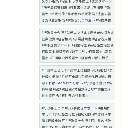
めない相続 #相続トラブル防止 #遺言サポート
#法務局保管制度 #行政書士金沢 #石川県行政
書士 #相続対策 #高齢者の相続準備 #遺言の書
き方 #遺言相談 #家族信託との違い #相続準備
#行政書士金沢 #財務コンサル #経営者の悩み #
創業融資 #経営相談 #事業計画書 #経営者支援
#中小企業サポート #副業相談 #会社設立相談 #
行政書士顧問契約 #数字に強い行政書士 #高見
裕樹 #石川県の行政書士 #経営者の話し相手
#行政書士とは #行政書士に相談 #相続相談 #会
社設立相談 #許認可申請 #手続き代行 #誰に相
談すればいいかわからない #行政書士金沢 #高
見裕樹 #相談窓口 #起業相談 #ビザ申請相談 #
他士業連携 #石川県の行政書士
#行政書士とは #行政手続きサポート #書類作
成代行 #会社設立相談 #相続相談 #在留資格申
請 #建設業許可 #行政書士金沢 #石川県の行政
書士 #何から始めればいいかわからない #相談