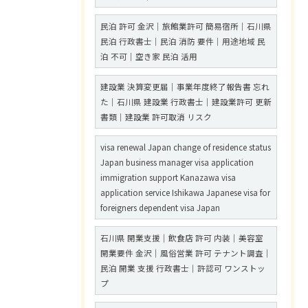
民泊 許可 金沢｜旅館業許可 簡易宿所｜石川県
民泊 行政書士｜民泊 消防 要件｜用途地域 民
泊 不可｜空き家 民泊 活用
建設業 決算変更届｜事業年度終了報告書 忘れ
た｜石川県 建設業 行政書士｜建設業許可 更新
書類｜建設業 許可取消 リスク
visa renewal Japan change of residence status
Japan business manager visa application
immigration support Kanazawa visa
application service Ishikawa Japanese visa for
foreigners dependent visa Japan
石川県 開業支援｜飲食店 許可 内装｜美容室
開業要件 金沢｜風俗営業 許可 テナント調査｜
民泊 開業 支援 行政書士｜許認可 ワンストッ
プ