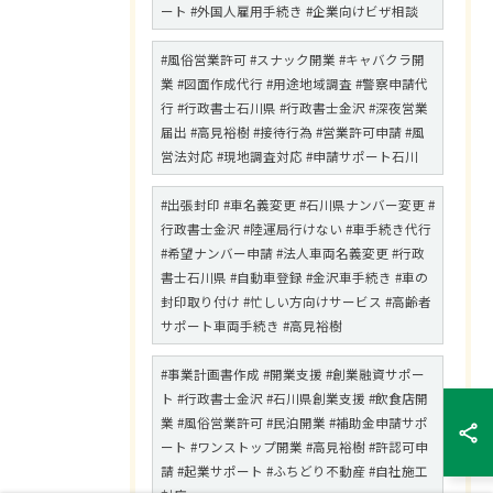
ート #外国人雇用手続き #企業向けビザ相談
#風俗営業許可 #スナック開業 #キャバクラ開
業 #図面作成代行 #用途地域調査 #警察申請代
行 #行政書士石川県 #行政書士金沢 #深夜営業
届出 #高見裕樹 #接待行為 #営業許可申請 #風
営法対応 #現地調査対応 #申請サポート石川
#出張封印 #車名義変更 #石川県ナンバー変更 #
行政書士金沢 #陸運局行けない #車手続き代行
#希望ナンバー申請 #法人車両名義変更 #行政
書士石川県 #自動車登録 #金沢車手続き #車の
封印取り付け #忙しい方向けサービス #高齢者
サポート車両手続き #高見裕樹
#事業計画書作成 #開業支援 #創業融資サポー
ト #行政書士金沢 #石川県創業支援 #飲食店開
業 #風俗営業許可 #民泊開業 #補助金申請サポ
ート #ワンストップ開業 #高見裕樹 #許認可申
請 #起業サポート #ふちどり不動産 #自社施工