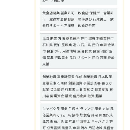
野々市 白山市
飲食店開業 営業許可 飲食店 保健所 営業許
可 取得方法 飲食店 物件選び 行政書士 飲
食店サポート 石川県 飲食店許可
民泊 開業 方法 簡易宿所 許可 取得 旅館業許可
石川県 民泊 旅館業 違い 石川県 民泊 申請 金沢
市 民泊 許可 用途地域 民泊 開業 民泊 消防 設
備 基準 行政書士 民泊 サポート 民泊 図面 作成
支援
創業融資 事業計画書 作成 創業融資 日本政策
金融公庫 石川県 創業融資 事業計画書 書き方
起業 資金調達 行政書士 創業融資 創業支援 石
川県 開業資金 融資 信用金庫 融資 起業
キャバクラ 開業 手続き ラウンジ 開業 方法 風
俗営業許可 石川県 接待 飲食店 許可 図面作成
風営法 石川県 風営法 行政書士 キャバクラ 許
可 必要書類 風営法 申請 流れ 用途地域 風俗営