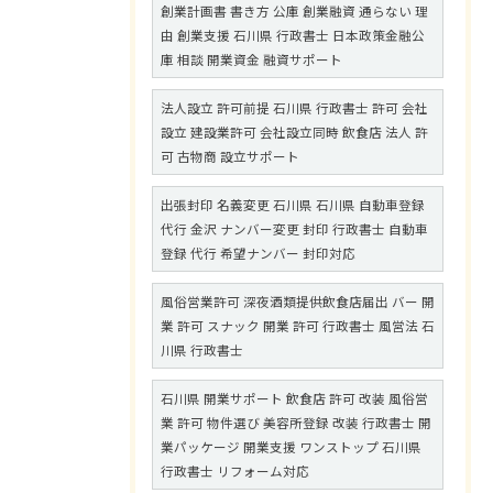
創業計画書 書き方 公庫 創業融資 通らない 理
由 創業支援 石川県 行政書士 日本政策金融公
庫 相談 開業資金 融資サポート
法人設立 許可前提 石川県 行政書士 許可 会社
設立 建設業許可 会社設立同時 飲食店 法人 許
可 古物商 設立サポート
出張封印 名義変更 石川県 石川県 自動車登録
代行 金沢 ナンバー変更 封印 行政書士 自動車
登録 代行 希望ナンバー 封印対応
風俗営業許可 深夜酒類提供飲食店届出 バー 開
業 許可 スナック 開業 許可 行政書士 風営法 石
川県 行政書士
石川県 開業サポート 飲食店 許可 改装 風俗営
業 許可 物件選び 美容所登録 改装 行政書士 開
業パッケージ 開業支援 ワンストップ 石川県
行政書士 リフォーム対応