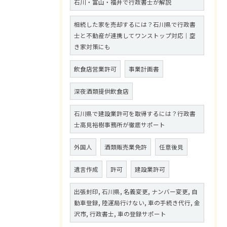
石川・富山・福井で行政書士が解説
相続した家を売却するには？石川県で行政書
士と不動産が連携してワンストップ対応｜空
き家対策にも
飲食店営業許可
事業計画書
深夜酒類提供飲食店
石川県で建設業許可を取得するには？行政書
士高見裕樹事務所が徹底サポート
外国人
酒類販売業免許
任意後見
遺言作成
許可
建設業許可
出張封印, 石川県, 名義変更, ナンバー変更, 自
動車登録, 陸運局行けない, 車の手続き代行, 金
沢市, 行政書士, 車の登録サポート