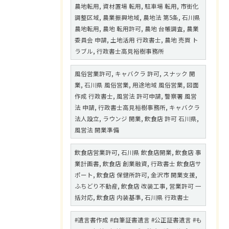
農地転用, 資材置場 転用, 駐車場 転用, 市街化
調整区域, 農業振興地域, 農地法 第5条, 石川県
農地転用, 農地 転用許可, 農地 台帳調査, 農業
委員会 申請, 土地活用 行政書士, 農地 売買 ト
ラブル, 行政書士高見裕樹事務所
風俗営業許可, キャバクラ 許可, スナック 開
業, 石川県 風俗営業, 用途地域 風俗営業, 図面
作成 行政書士, 風営法 許可申請, 警察署 風営
法 申請, 行政書士高見裕樹事務所, キャバクラ
法人設立, ラウンジ 開業, 飲食店 許可 石川県,
風営法 開業準備
飲食店営業許可, 石川県 飲食店開業, 飲食店 事
業計画書, 飲食店 創業融資, 行政書士 飲食店サ
ポート, 飲食店 保健所許可, 金沢市 開業支援,
ふちどり不動産, 飲食店 改装工事, 営業許可 一
括対応, 飲食店 内装基準, 石川県 行政書士
#遺言書作成 #自筆証書遺言 #公正証書遺言 #も