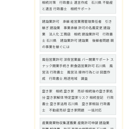
相続対策 行政書士 遺言作成 石川県 不動産
と遺言 行政書士 相続サポート
建設業許可 承継 経営業務管理責任者 引き
継ぎ 建設業 事業承継 許可の名義変更 建設
業 法人化 工務店 相続 建設業許可 行政書
士 石川県 建設業許可 建設業 後継者問題 親
の事業を継ぐには
風俗営業許可 深夜営業届 バー開業サポート ス
ナック開業手続き 飲食店営業許可 石川県 風
営法 行政書士 風営法 接待行為とは 図面作
成 行政書士 用途地域 調査
空き家 相続 空き家 売却 相続後の空き家処
分 空き家解体 特定空家リスク 相続登記 行政
書士 空き家活用 石川県 空き家相談 行政書
士 不動産売却 空き家問題 一括対応
産業廃棄物収集運搬業 産廃許可申請 建設業