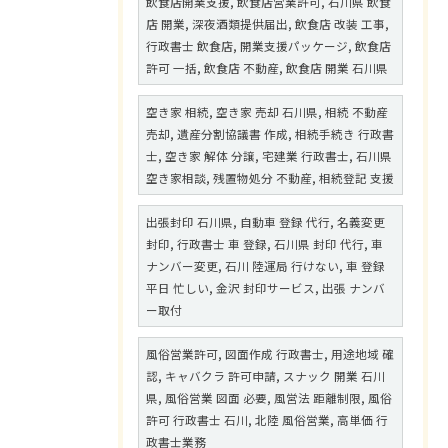
飲食店開業支援, 飲食店営業許可, 石川県 飲食
店 開業, 深夜酒類提供届出, 飲食店 改装 工事,
行政書士 飲食店, 開業支援パッケージ, 飲食店
許可 一括, 飲食店 不動産, 飲食店 開業 石川県
空き家 相続, 空き家 売却 石川県, 相続 不動産
売却, 遺産分割協議書 作成, 相続手続き 行政書
士, 空き家 解体 分譲, 宅建業 行政書士, 石川県
空き家相談, 残置物処分 不動産, 相続登記 支援
出張封印 石川県, 自動車 登録 代行, 名義変更
封印, 行政書士 車 登録, 石川県 封印 代行, 車
ナンバー変更, 石川 陸運局 行けない, 車 登録
平日 忙しい, 金沢 封印サービス, 出張 ナンバ
ー取付
風俗営業許可, 図面作成 行政書士, 用途地域 確
認, キャバクラ 許可申請, スナック 開業 石川
県, 風俗営業 図面 必要, 風営法 距離制限, 風俗
許可 行政書士 石川, 北陸 風俗営業, 高単価 行
政書士業務