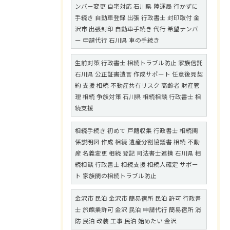
ンバー変更 自宅対応 石川県 陸運局 行かずに
手続き 自動車登録 出張 行政書士 封印取付 金
沢市 出張封印 自動車手続き 代行 希望ナンバ
ー 申請代行 石川県 車の手続き
生前対策 行政書士 相続トラブル防止 家族信託
石川県 公正証書遺言 作成サポート 任意後見契
約 支援 相続 不動産共有リスク 高齢者 財産管
理 相続 争族対策 石川県 相続相談 行政書士 相
続支援
相続手続き 初めて 戸籍収集 行政書士 相続関
係説明図 作成 相続 遺産分割協議書 相続 不動
産 名義変更 相続 登記 司法書士連携 石川県 相
続相談 行政書士 相続支援 相続人確定 サポー
ト 家族間の相続トラブル防止
金沢市 民泊 金沢市 簡易宿所 民泊 許可 行政書
士 旅館業許可 金沢 民泊 申請代行 簡易宿所 消
防 民泊 改装 工事 民泊 始めたい 金沢