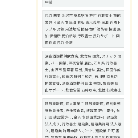
申請
民泊 開業 金沢市 簡易宿所 許可 行政書士 旅館
業許可 金沢市 民泊 看板 表示義務 民泊 近隣ト
ラブル 対策 用途地域 簡易宿所 消防署 協議 民
泊 保健所 民泊相談 行政書士 民泊サポート 図
面作成 民泊 金沢
深夜酒類提供飲食店, 飲食店 開業, スナック 開
業, バー 開業, 深夜営業 届出, 石川県 行政書
士, 金沢市 警察署 届出, 風営法 届出, 図面作成
行政書士, 飲食店 許可手続き, 石川県 飲食店
開業支援, 深夜酒類提供 届出 書類, 警察署 届
出サポート, 飲食営業 22時以降, 北陸 行政書士
建設業許可, 個人事業主 建設業許可, 経営業務
管理責任者, 専任技術者, 建設業 許可 要件, 石
川県 建設業許可, 金沢市 建設業許可, 建設業
法人成り, 行政書士 建設業, 建設業許可 法人設
立, 建設業 許可申請 サポート, 建設業 許可 書
類, 建設業 実務経験, 行政書士高見裕樹事務所