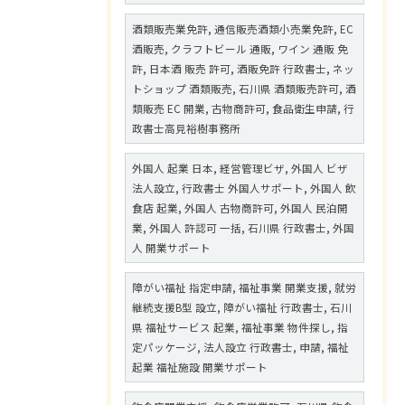
酒類販売業免許, 通信販売酒類小売業免許, EC
酒販売, クラフトビール 通販, ワイン 通販 免
許, 日本酒 販売 許可, 酒販免許 行政書士, ネッ
トショップ 酒類販売, 石川県 酒類販売許可, 酒
類販売 EC 開業, 古物商許可, 食品衛生申請, 行
政書士高見裕樹事務所
外国人 起業 日本, 経営管理ビザ, 外国人 ビザ
法人設立, 行政書士 外国人サポート, 外国人 飲
食店 起業, 外国人 古物商許可, 外国人 民泊開
業, 外国人 許認可 一括, 石川県 行政書士, 外国
人 開業サポート
障がい福祉 指定申請, 福祉事業 開業支援, 就労
継続支援B型 設立, 障がい福祉 行政書士, 石川
県 福祉サービス 起業, 福祉事業 物件探し, 指
定パッケージ, 法人設立 行政書士, 申請, 福祉
起業 福祉施設 開業サポート