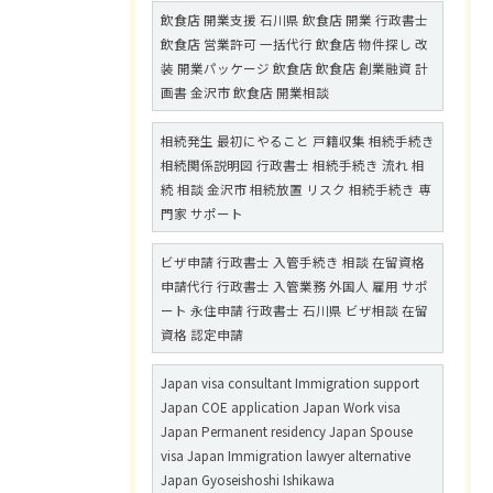
飲食店 開業支援 石川県 飲食店 開業 行政書士
飲食店 営業許可 一括代行 飲食店 物件探し 改
装 開業パッケージ 飲食店 飲食店 創業融資 計
画書 金沢市 飲食店 開業相談
相続発生 最初にやること 戸籍収集 相続手続き
相続関係説明図 行政書士 相続手続き 流れ 相
続 相談 金沢市 相続放置 リスク 相続手続き 専
門家 サポート
ビザ申請 行政書士 入管手続き 相談 在留資格
申請代行 行政書士 入管業務 外国人 雇用 サポ
ート 永住申請 行政書士 石川県 ビザ相談 在留
資格 認定申請
Japan visa consultant Immigration support
Japan COE application Japan Work visa
Japan Permanent residency Japan Spouse
visa Japan Immigration lawyer alternative
Japan Gyoseishoshi Ishikawa