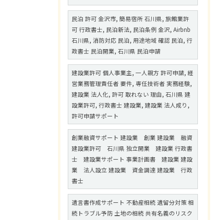
民泊 許可 金沢市, 簡易宿所 石川県, 旅館業許
可 行政書士, 民泊新法, 民泊条例 金沢, Airbnb
石川県, 消防対応 民泊, 用途地域 確認 民泊, 行
政書士 民泊開業, 石川県 民泊申請
建設業許可 個人事業主, 一人親方 許可申請, 経
営業務管理責任者 要件, 専任技術者 実務経験,
建設業 法人化, 許可 取れない 理由, 石川県 建
設業許可, 行政書士 建設業, 建設業 法人成り,
許可申請サポート
創業融資サポート 建設業 創業 建設業 融資
建設業許可 石川県 独立開業 建設業 行政書
士 建設業サポート 事業計画書 建設業 建設
業 法人設立 建設業 資金調達 建設業 行政
書士
遺言書作成サポート 不動産相続 遺留分対策 相
続トラブル予防 土地の相続 共有名義のリスク