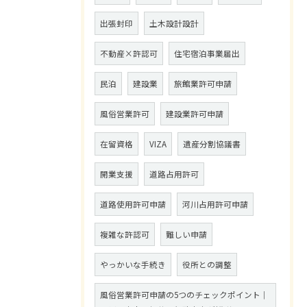
出張封印
土木設計設計
不動産×許認可
住宅宿泊事業届出
民泊
建設業
旅館業許可申請
風俗営業許可
建設業許可申請
在留資格
VIZA
遺産分割協議書
開業支援
道路占用許可
道路使用許可申請
河川占用許可申請
複雑な許認可
難しい申請
やっかいな手続き
役所との調整
風俗営業許可申請の5つのチェックポイント｜