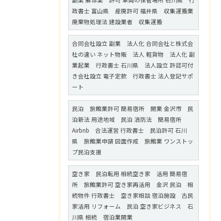
副業 解体業 許可 車両の保管場所 石川県 行
政書士 富山県 産廃許可 福井県 収集運搬業
廃棄物処理法 建設業者 収集運搬
合同会社設立 副業 法人化 合同会社と株式会
社の違い ネット物販 法人 軽貨物 法人化 副
業起業 行政書士 石川県 法人設立 許認可付
き会社設立 電子定款 行政書士 法人登記サポ
ート
民泊 旅館業許可 簡易宿所 開業 金沢市 民
泊新法 用途地域 民泊 消防法 簡易宿所
Airbnb 合法運営 行政書士 民泊許可 石川
県 旅館業申請 図面作成 旅館業 ワンストッ
プ民泊支援
空き家 民泊転用 相続空き家 活用 簡易宿
所 旅館業許可 空き家再活用 金沢 民泊 相
続物件 行政書士 空き家相談 宿泊施設 古民
家活用 リフォーム 民泊 空き家ビジネス 石
川県 相続 宿泊業開業