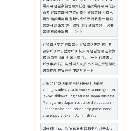
業許可 経営業務管理責任者 建設業許可 専任技
術者 建設業許可 営業所要件 建設業許可 自己
資金 建設業許可 書類作成代行 行政書士 建設
業許可 建設業 許可取得 流れ 建設業許可 必要
書類 建設業許可 サポート
在留資格変更 行政書士 在留資格更新 石川県
留学ビザから就労ビザ 技人国 経営管理 在留資
格 理由書 添削 外国人雇用サポート 行政書士
ビザ申請 石川県 外国人支援 出入国在留管理局
書類作成 在留資格 申請サポート
visa change Japan visa renewal Japan
change student visa to work visa immigration
lawyer Ishikawa Engineer visa Japan Business
Manager visa Japan residence status Japan
Japanese visa application help gyoseishoshi
visa support Takami Administrativ
出張封印 石川県 名義変更 自動車 行政書士 ナ