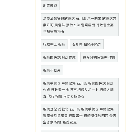
創業融資
深夜酒類提供飲食店 石川県 バー開業 飲食店営
業許可 風営法 接待とは 警察届出 行政書士高
見裕樹事務所
行政書士 相続
石川県 相続手続き
相続関係説明図 作成
遺産分割協議書 作成
相続不動産
相続手続き 戸籍収集 石川県 相続関係説明図
作成 行政書士 金沢市 相続サポート 相続人調
査 代行 相続 何から始める
相続登記 義務化 石川県 相続手続き 戸籍収集
遺産分割協議書 行政書士 相続関係説明図 金沢
空き家 相続 名義変更