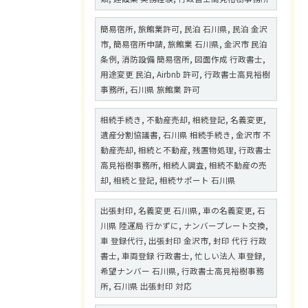
簡易宿所, 旅館業許可, 民泊 石川県, 民泊 金沢
市, 簡易宿所申請, 旅館業 石川県, 金沢市 民泊
条例, 消防設備 簡易宿所, 図面作成 行政書士,
用途変更 民泊, Airbnb 許可, 行政書士高見裕樹
事務所, 石川県 旅館業 許可
相続手続き, 不動産売却, 相続登記, 名義変更,
遺産分割協議書, 石川県 相続手続き, 金沢市 不
動産売却, 相続と不動産, 残置物処理, 行政書士
高見裕樹事務所, 相続人調査, 相続不動産の売
却, 相続と登記, 相続サポート 石川県
出張封印, 名義変更 石川県, 車の名義変更, 石
川県 陸運局 行かずに, ナンバープレート交換,
車 登録代行, 出張封印 金沢市, 封印 代行 行政
書士, 車両登録 行政書士, 忙しい法人 車登録,
希望ナンバー 石川県, 行政書士高見裕樹事務
所, 石川県 出張封印 対応