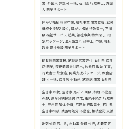
業, 外国人 許認可 一括, 石川県 行政書士, 外国
人 開業サポート
障がい福祉 指定申請, 福祉事業 開業支援, 就労
継続支援B型 設立, 障がい福祉 行政書士, 石川
県 福祉サービス 起業, 福祉事業 物件探し, 指
定パッケージ, 法人設立 行政書士, 申請, 福祉
起業 福祉施設 開業サポート
飲食店開業支援, 飲食店営業許可, 石川県 飲食
店 開業, 深夜酒類提供届出, 飲食店 改装 工事,
行政書士 飲食店, 開業支援パッケージ, 飲食店
許可 一括, 飲食店 不動産, 飲食店 開業 石川県
空き家 相続, 空き家 売却 石川県, 相続 不動産
売却, 遺産分割協議書 作成, 相続手続き 行政書
士, 空き家 解体 分譲, 宅建業 行政書士, 石川県
空き家相談, 残置物処分 不動産, 相続登記 支援
出張封印 石川県, 自動車 登録 代行, 名義変更