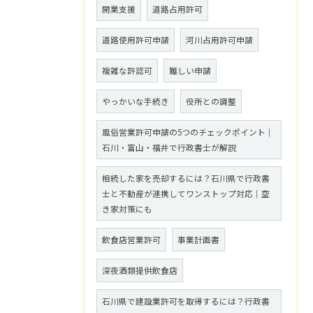
開業支援
道路占用許可
道路使用許可申請
河川占用許可申請
複雑な許認可
難しい申請
やっかいな手続き
役所との調整
風俗営業許可申請の5つのチェックポイント｜
石川・富山・福井で行政書士が解説
相続した家を売却するには？石川県で行政書
士と不動産が連携してワンストップ対応｜空
き家対策にも
飲食店営業許可
事業計画書
深夜酒類提供飲食店
石川県で建設業許可を取得するには？行政書