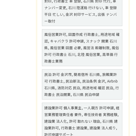
封印, 行政書士 車 登録, 石川県 封印 代行, 車
ナンバー変更, 石川 陸運局 行けない, 車 登録
平日 忙しい, 金沢 封印サービス, 出張 ナンバ
ー取付
風俗営業許可, 図面作成 行政書士, 用途地域 確
認, キャバクラ 許可申請, スナック 開業 石川
県, 風俗営業 図面 必要, 風営法 距離制限, 風俗
許可 行政書士 石川, 北陸 風俗営業, 高単価 行
政書士業務
民泊 許可 金沢市, 簡易宿所 石川県, 旅館業許
可 行政書士, 民泊新法, 民泊条例 金沢, Airbnb
石川県, 消防対応 民泊, 用途地域 確認 民泊, 行
政書士 民泊開業, 石川県 民泊申請
建設業許可 個人事業主, 一人親方 許可申請, 経
営業務管理責任者 要件, 専任技術者 実務経験,
建設業 法人化, 許可 取れない 理由, 石川県 建
設業許可, 行政書士 建設業, 建設業 法人成り,
許可申請サポート