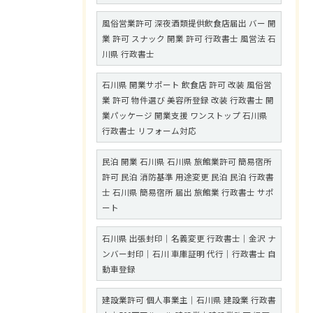
風俗営業許可 深夜酒類提供飲食店届出 バー 開
業 許可 スナック 開業 許可 行政書士 風営法 石
川県 行政書士
石川県 開業サポート 飲食店 許可 改装 風俗営
業 許可 物件選び 美容所登録 改装 行政書士 開
業パッケージ 開業支援 ワンストップ 石川県
行政書士 リフォーム対応
民泊 開業 石川県 石川県 旅館業許可 簡易宿所
許可 民泊 消防基準 用途変更 民泊 民泊 行政書
士 石川県 簡易宿所 届出 旅館業 行政書士 サポ
ート
石川県 出張封印｜名義変更 行政書士｜金沢 ナ
ンバー封印｜石川 車庫証明 代行｜行政書士 自
動車登録
建設業許可 個人事業主｜石川県 建設業 行政書