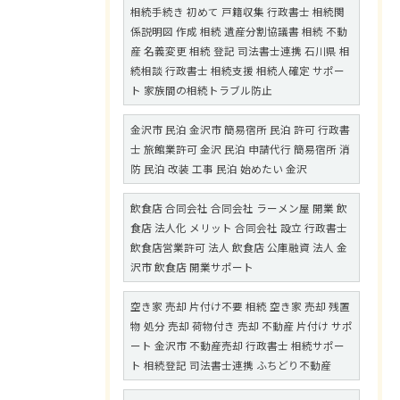
相続手続き 初めて 戸籍収集 行政書士 相続関
係説明図 作成 相続 遺産分割協議書 相続 不動
産 名義変更 相続 登記 司法書士連携 石川県 相
続相談 行政書士 相続支援 相続人確定 サポー
ト 家族間の相続トラブル防止
金沢市 民泊 金沢市 簡易宿所 民泊 許可 行政書
士 旅館業許可 金沢 民泊 申請代行 簡易宿所 消
防 民泊 改装 工事 民泊 始めたい 金沢
飲食店 合同会社 合同会社 ラーメン屋 開業 飲
食店 法人化 メリット 合同会社 設立 行政書士
飲食店営業許可 法人 飲食店 公庫融資 法人 金
沢市 飲食店 開業サポート
空き家 売却 片付け不要 相続 空き家 売却 残置
物 処分 売却 荷物付き 売却 不動産 片付け サポ
ート 金沢市 不動産売却 行政書士 相続サポー
ト 相続登記 司法書士連携 ふちどり不動産