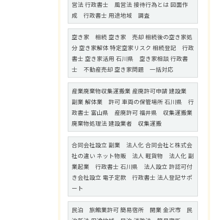
営法 行政書士 風営法 接待行為とは 図面作
成 行政書士 用途地域 調査
空き家 相続 空き家 売却 相続後の空き家処
分 空き家解体 特定空家リスク 相続登記 行政
書士 空き家活用 石川県 空き家相談 行政書
士 不動産売却 空き家問題 一括対応
産業廃棄物収集運搬業 産廃許可申請 建設業
副業 解体業 許可 車両の保管場所 石川県 行
政書士 富山県 産廃許可 福井県 収集運搬業
廃棄物処理法 建設業者 収集運搬
合同会社設立 副業 法人化 合同会社と株式会
社の違い ネット物販 法人 軽貨物 法人化 副
業起業 行政書士 石川県 法人設立 許認可付
き会社設立 電子定款 行政書士 法人登記サポ
ート
民泊 旅館業許可 簡易宿所 開業 金沢市 民