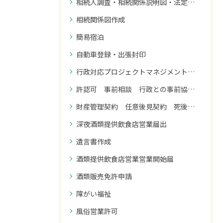
相続人調査・相続関係説明図・法定相続情報の作成
相続関係図作成
簡易宿泊
自動車登録・出張封印
行政対応プロジェクトマネジメント 御社のプロジェクトで、行政とのやり取りを誰が全体管理されていますか？
許認可 事前相談 行政との事前協議・調整
財産管理契約 任意後見契約 死後事務委任契約
深夜酒類提供飲食店営業届出
遺言書作成
酒類提供飲食店営業営業開始届
酒類販売免許申請
障がい福祉
風俗営業許可