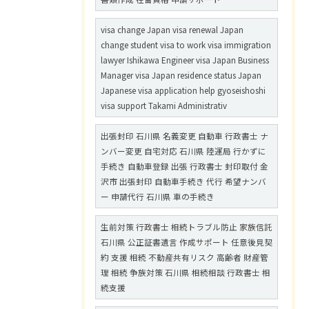
visa change Japan visa renewal Japan
change student visa to work visa immigration
lawyer Ishikawa Engineer visa Japan Business
Manager visa Japan residence status Japan
Japanese visa application help gyoseishoshi
visa support Takami Administrativ
出張封印 石川県 名義変更 自動車 行政書士 ナ
ンバー変更 自宅対応 石川県 陸運局 行かずに
手続き 自動車登録 出張 行政書士 封印取付 金
沢市 出張封印 自動車手続き 代行 希望ナンバ
ー 申請代行 石川県 車の手続き
生前対策 行政書士 相続トラブル防止 家族信託
石川県 公正証書遺言 作成サポート 任意後見契
約 支援 相続 不動産共有リスク 高齢者 財産管
理 相続 争族対策 石川県 相続相談 行政書士 相
続支援