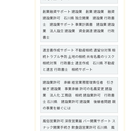
創業融資サポート 建設業 創業 建設業 融資
建設業許可 石川県 独立開業 建設業 行政書
士 建設業サポート 事業計画書 建設業 建設
業 法人設立 建設業 資金調達 建設業 行政
書士
遺言書作成サポート 不動産相続 遺留分対策 相
続トラブル予防 土地の相続 共有名義のリスク
相続対策 行政書士 遺言作成 石川県 不動産
と遺言 行政書士 相続サポート
建設業許可 承継 経営業務管理責任者 引き
継ぎ 建設業 事業承継 許可の名義変更 建設
業 法人化 工務店 相続 建設業許可 行政書
士 石川県 建設業許可 建設業 後継者問題 親
の事業を継ぐには
風俗営業許可 深夜営業届 バー開業サポート ス
ナック開業手続き 飲食店営業許可 石川県 風