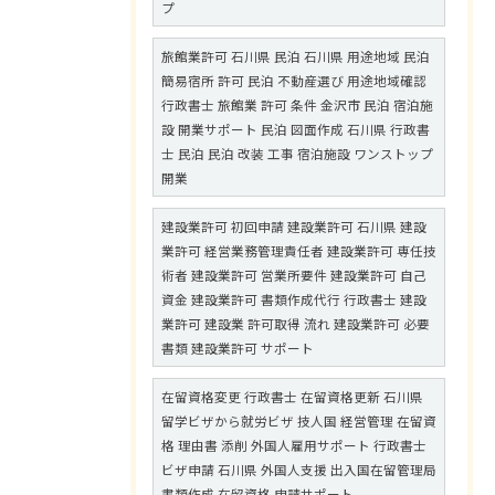
プ
旅館業許可 石川県 民泊 石川県 用途地域 民泊
簡易宿所 許可 民泊 不動産選び 用途地域確認
行政書士 旅館業 許可 条件 金沢市 民泊 宿泊施
設 開業サポート 民泊 図面作成 石川県 行政書
士 民泊 民泊 改装 工事 宿泊施設 ワンストップ
開業
建設業許可 初回申請 建設業許可 石川県 建設
業許可 経営業務管理責任者 建設業許可 専任技
術者 建設業許可 営業所要件 建設業許可 自己
資金 建設業許可 書類作成代行 行政書士 建設
業許可 建設業 許可取得 流れ 建設業許可 必要
書類 建設業許可 サポート
在留資格変更 行政書士 在留資格更新 石川県
留学ビザから就労ビザ 技人国 経営管理 在留資
格 理由書 添削 外国人雇用サポート 行政書士
ビザ申請 石川県 外国人支援 出入国在留管理局
書類作成 在留資格 申請サポート