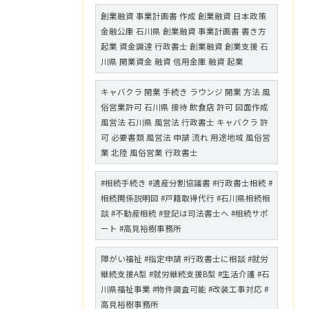
創業融資 事業計画書 作成 創業融資 日本政策
金融公庫 石川県 創業融資 事業計画書 書き方
起業 資金調達 行政書士 創業融資 創業支援 石
川県 開業資金 融資 信用金庫 融資 起業
キャバクラ 開業 手続き ラウンジ 開業 方法 風
俗営業許可 石川県 接待 飲食店 許可 図面作成
風営法 石川県 風営法 行政書士 キャバクラ 許
可 必要書類 風営法 申請 流れ 用途地域 風俗営
業 北陸 風俗営業 行政書士
#相続手続き #遺産分割協議書 #行政書士相続 #
相続関係説明図 #戸籍取得代行 #石川県相続相
談 #不動産相続 #登記は司法書士へ #相続サポ
ート #高見裕樹事務所
障がい福祉 #指定申請 #行政書士に相談 #就労
継続支援A型 #就労継続支援B型 #生活介護 #石
川県福祉事業 #物件調査可能 #改装工事対応 #
高見裕樹事務所