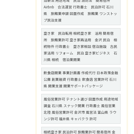
泊新法 用途地域 民泊 消防法 簡易宿所
Airbnb 合法運営 行政書士 民泊許可 石川
県 旅館業申請 図面作成 旅館業 ワンストッ
プ民泊支援
空き家 民泊転用 相続空き家 活用 簡易宿
所 旅館業許可 空き家再活用 金沢 民泊 相
続物件 行政書士 空き家相談 宿泊施設 古民
家活用 リフォーム 民泊 空き家ビジネス 石
川県 相続 宿泊業開業
飲食店開業 事業計画書 作成代行 日本政策金融
公庫 創業融資 行政書士 飲食店 営業許可 石川
県 開業支援 開業サポートパッケージ
風俗営業許可 テナント選び 図面作成 用途地域
調査 石川県 スナック開業 行政書士 風俗営業
北陸 風俗営業許可 金沢市 風営法 富山県 ラウ
ンジ許可 福井県 キャバクラ 許可
相続空き家 民泊許可 旅館業許可 簡易宿所 金