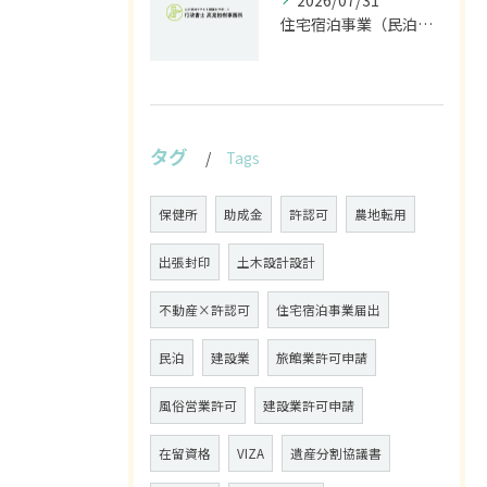
2026/07/31
住宅宿泊事業（民泊）届出を石川県・富山県・福井県で進めるための正しい窓口と必要書類ガイド
タグ
Tags
保健所
助成金
許認可
農地転用
出張封印
土木設計設計
不動産×許認可
住宅宿泊事業届出
民泊
建設業
旅館業許可申請
風俗営業許可
建設業許可申請
在留資格
VIZA
遺産分割協議書