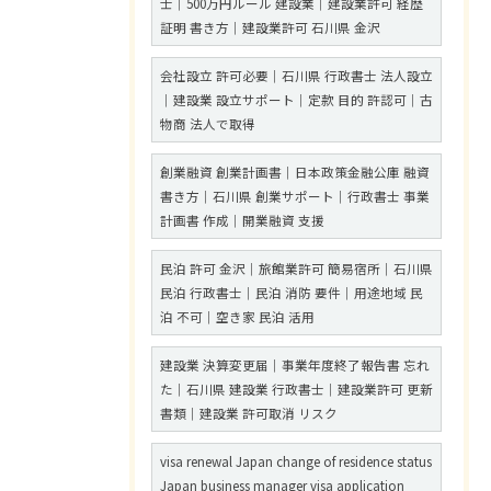
士｜500万円ルール 建設業｜建設業許可 経歴
証明 書き方｜建設業許可 石川県 金沢
会社設立 許可必要｜石川県 行政書士 法人設立
｜建設業 設立サポート｜定款 目的 許認可｜古
物商 法人で取得
創業融資 創業計画書｜日本政策金融公庫 融資
書き方｜石川県 創業サポート｜行政書士 事業
計画書 作成｜開業融資 支援
民泊 許可 金沢｜旅館業許可 簡易宿所｜石川県
民泊 行政書士｜民泊 消防 要件｜用途地域 民
泊 不可｜空き家 民泊 活用
建設業 決算変更届｜事業年度終了報告書 忘れ
た｜石川県 建設業 行政書士｜建設業許可 更新
書類｜建設業 許可取消 リスク
visa renewal Japan change of residence status
Japan business manager visa application