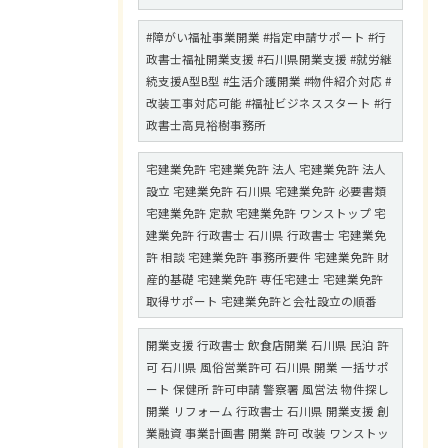
#障がい福祉事業開業 #指定申請サポート #行
政書士福祉開業支援 #石川県開業支援 #就労継
続支援A型B型 #生活介護開業 #物件紹介対応 #
改装工事対応可能 #福祉ビジネススタート #行
政書士高見裕樹事務所
宅建業免許 宅建業免許 法人 宅建業免許 法人
設立 宅建業免許 石川県 宅建業免許 必要書類
宅建業免許 定款 宅建業免許 ワンストップ 宅
建業免許 行政書士 石川県 行政書士 宅建業免
許 相談 宅建業免許 事務所要件 宅建業免許 財
産的基礎 宅建業免許 専任宅建士 宅建業免許
取得サポート 宅建業免許と会社設立の順番
開業支援 行政書士 飲食店開業 石川県 民泊 許
可 石川県 風俗営業許可 石川県 開業 一括サポ
ート 保健所 許可申請 警察署 風営法 物件探し
開業 リフォーム 行政書士 石川県 開業支援 創
業融資 事業計画書 開業 許可 改装 ワンストッ