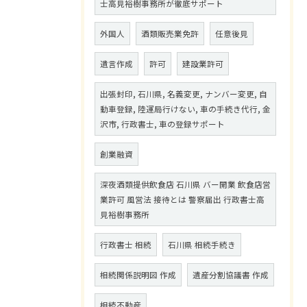
士高見裕樹事務所が徹底サポート
外国人
酒類販売業免許
任意後見
遺言作成
許可
建設業許可
出張封印, 石川県, 名義変更, ナンバー変更, 自
動車登録, 陸運局行けない, 車の手続き代行, 金
沢市, 行政書士, 車の登録サポート
創業融資
深夜酒類提供飲食店 石川県 バー開業 飲食店営
業許可 風営法 接待とは 警察届出 行政書士高
見裕樹事務所
行政書士 相続
石川県 相続手続き
相続関係説明図 作成
遺産分割協議書 作成
相続不動産