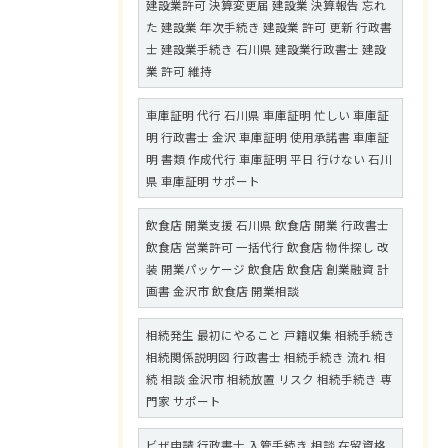
建設業許可 決算変更届 建設業 決算報告 忘れ
た 建設業 年次手続き 建設業 許可 更新 行政書
士 建設業手続き 石川県 建設業行政書士 建設
業 許可 維持
車庫証明 代行 石川県 車庫証明 忙しい 車庫証
明 行政書士 金沢 車庫証明 使用承諾書 車庫証
明 書類 作成代行 車庫証明 平日 行けない 石川
県 車庫証明 サポート
飲食店 開業支援 石川県 飲食店 開業 行政書士
飲食店 営業許可 一括代行 飲食店 物件探し 改
装 開業パッケージ 飲食店 飲食店 創業融資 計
画書 金沢市 飲食店 開業相談
相続発生 最初にやること 戸籍収集 相続手続き
相続関係説明図 行政書士 相続手続き 流れ 相
続 相談 金沢市 相続放置 リスク 相続手続き 専
門家 サポート
ビザ申請 行政書士 入管手続き 相談 在留資格