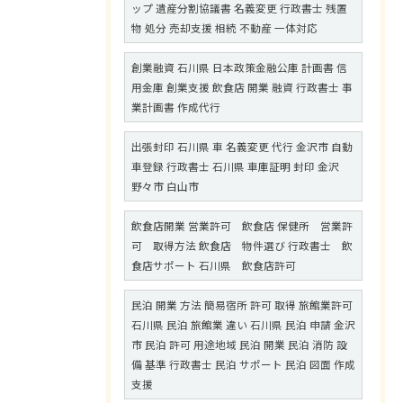
ップ 遺産分割協議書 名義変更 行政書士 残置
物 処分 売却支援 相続 不動産 一体対応
創業融資 石川県 日本政策金融公庫 計画書 信
用金庫 創業支援 飲食店 開業 融資 行政書士 事
業計画書 作成代行
出張封印 石川県 車 名義変更 代行 金沢市 自動
車登録 行政書士 石川県 車庫証明 封印 金沢
野々市 白山市
飲食店開業 営業許可 飲食店 保健所 営業許
可 取得方法 飲食店 物件選び 行政書士 飲
食店サポート 石川県 飲食店許可
民泊 開業 方法 簡易宿所 許可 取得 旅館業許可
石川県 民泊 旅館業 違い 石川県 民泊 申請 金沢
市 民泊 許可 用途地域 民泊 開業 民泊 消防 設
備 基準 行政書士 民泊 サポート 民泊 図面 作成
支援