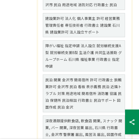
沢市 民泊 用途地域 消防対応 行政書士 民泊
建設業許可 法人化 個人事業主 許可 経営業務
管理責任者 専任技術者 行政書士 建設業 石川
県 建設業許可 法人設立サポート
障がい福祉 指定申請 法人設立 就労継続支援A
型 就労継続支援B型 生活介護 共同生活援助 グ
ループホーム 石川県 福祉事業 行政書士 指定
申請
民泊 開業 金沢市 簡易宿所 許可 行政書士 旅館
業許可 金沢市 民泊 看板 表示義務 民泊 近隣ト
ラブル 対策 用途地域 簡易宿所 消防署 協議 民
泊 保健所 民泊相談 行政書士 民泊サポート 図
面作成 民泊 金沢
深夜酒類提供飲食店, 飲食店 開業, スナック 開
業, バー 開業, 深夜営業 届出, 石川県 行政書
士, 金沢市 警察署 届出, 風営法 届出, 図面作成