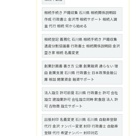
相続手続き 戸籍収集 石川県 相続関係説明図
作成 行政書士 金沢市 相続サポート 相続人調
査 代行 相続 何から始める
相続登記 義務化 石川県 相続手続き 戸籍収集
遺産分割協議書 行政書士 相続関係説明図 金沢
空き家 相続 名義変更
創業計画書 書き方 公庫 創業融資 通らない 理
由 創業支援 石川県 行政書士 日本政策金融公
庫 相談 開業資金 融資サポート
法人設立 許可前提 石川県 行政書士 許可 会社
設立 建設業許可 会社設立同時 飲食店 法人 許
可 古物商 設立サポート
出張封印 名義変更 石川県 石川県 自動車登録
代行 金沢 ナンバー変更 封印 行政書士 自動車
登録 代行 希望ナンバー 封印対応