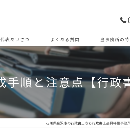
代表あいさつ
よくある質問
当事務所の特
許認可申請
創業支援
成手順と注意点【行政
開業
資金調達
会計記帳
石川県金沢市の行政書士なら行政書士高見裕樹事務