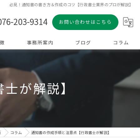
必見！通知書の書き方＆作成のコツ【行政書士業界のプロが解説】
076-203-9314
お問い合わせはこちら
徴
事務所案内
ブログ
コラム
書士が解説】
所
コラム
通知書の作成手順と注意点【行政書士が解説】