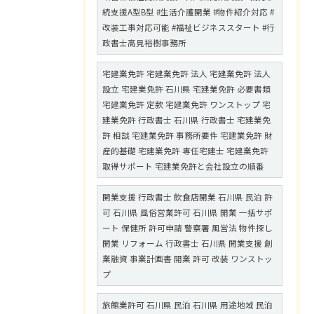
続支援A型B型 #生活介護開業 #物件紹介対応 #
改装工事対応可能 #福祉ビジネススタート #行
政書士高見裕樹事務所
宅建業免許 宅建業免許 法人 宅建業免許 法人
設立 宅建業免許 石川県 宅建業免許 必要書類
宅建業免許 定款 宅建業免許 ワンストップ 宅
建業免許 行政書士 石川県 行政書士 宅建業免
許 相談 宅建業免許 事務所要件 宅建業免許 財
産的基礎 宅建業免許 専任宅建士 宅建業免許
取得サポート 宅建業免許と会社設立の順番
開業支援 行政書士 飲食店開業 石川県 民泊 許
可 石川県 風俗営業許可 石川県 開業 一括サポ
ート 保健所 許可申請 警察署 風営法 物件探し
開業 リフォーム 行政書士 石川県 開業支援 創
業融資 事業計画書 開業 許可 改装 ワンストッ
プ
旅館業許可 石川県 民泊 石川県 用途地域 民泊