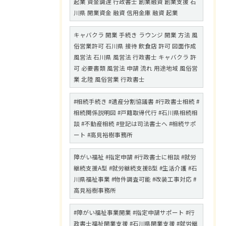
起業 資金調達 行政書士 創業融資 創業支援 石
川県 開業資金 融資 信用金庫 融資 起業
キャバクラ 開業 手続き ラウンジ 開業 方法 風
俗営業許可 石川県 接待 飲食店 許可 図面作成
風営法 石川県 風営法 行政書士 キャバクラ 許
可 必要書類 風営法 申請 流れ 用途地域 風俗営
業 北陸 風俗営業 行政書士
#相続手続き #遺産分割協議書 #行政書士相続 #
相続関係説明図 #戸籍取得代行 #石川県相続相
談 #不動産相続 #登記は司法書士へ #相続サポ
ート #高見裕樹事務所
障がい福祉 #指定申請 #行政書士に相談 #就労
継続支援A型 #就労継続支援B型 #生活介護 #石
川県福祉事業 #物件調査可能 #改装工事対応 #
高見裕樹事務所
#障がい福祉事業開業 #指定申請サポート #行
政書士福祉開業支援 #石川県開業支援 #就労継