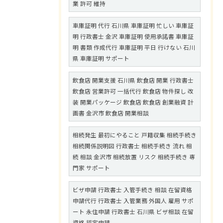
業 許可 維持
車庫証明 代行 石川県 車庫証明 忙しい 車庫証
明 行政書士 金沢 車庫証明 使用承諾書 車庫証
明 書類 作成代行 車庫証明 平日 行けない 石川
県 車庫証明 サポート
飲食店 開業支援 石川県 飲食店 開業 行政書士
飲食店 営業許可 一括代行 飲食店 物件探し 改
装 開業パッケージ 飲食店 飲食店 創業融資 計
画書 金沢市 飲食店 開業相談
相続発生 最初にやること 戸籍収集 相続手続き
相続関係説明図 行政書士 相続手続き 流れ 相
続 相談 金沢市 相続放置 リスク 相続手続き 専
門家 サポート
ビザ申請 行政書士 入管手続き 相談 在留資格
申請代行 行政書士 入管業務 外国人 雇用 サポ
ート 永住申請 行政書士 石川県 ビザ相談 在留
資格 認定申請