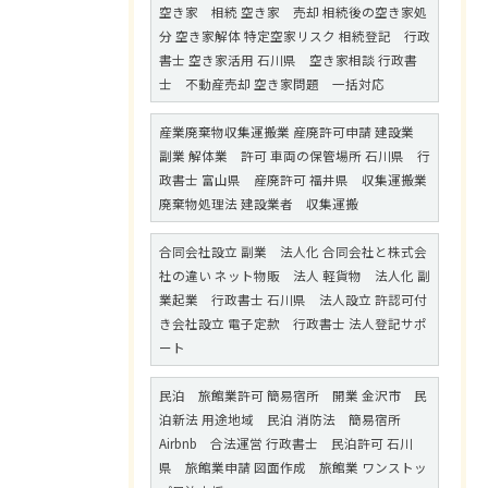
空き家 相続 空き家 売却 相続後の空き家処
分 空き家解体 特定空家リスク 相続登記 行政
書士 空き家活用 石川県 空き家相談 行政書
士 不動産売却 空き家問題 一括対応
産業廃棄物収集運搬業 産廃許可申請 建設業
副業 解体業 許可 車両の保管場所 石川県 行
政書士 富山県 産廃許可 福井県 収集運搬業
廃棄物処理法 建設業者 収集運搬
合同会社設立 副業 法人化 合同会社と株式会
社の違い ネット物販 法人 軽貨物 法人化 副
業起業 行政書士 石川県 法人設立 許認可付
き会社設立 電子定款 行政書士 法人登記サポ
ート
民泊 旅館業許可 簡易宿所 開業 金沢市 民
泊新法 用途地域 民泊 消防法 簡易宿所
Airbnb 合法運営 行政書士 民泊許可 石川
県 旅館業申請 図面作成 旅館業 ワンストッ