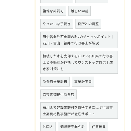
複雑な許認可
難しい申請
やっかいな手続き
役所との調整
風俗営業許可申請の5つのチェックポイント｜
石川・富山・福井で行政書士が解説
相続した家を売却するには？石川県で行政書
士と不動産が連携してワンストップ対応｜空
き家対策にも
飲食店営業許可
事業計画書
深夜酒類提供飲食店
石川県で建設業許可を取得するには？行政書
士高見裕樹事務所が徹底サポート
外国人
酒類販売業免許
任意後見