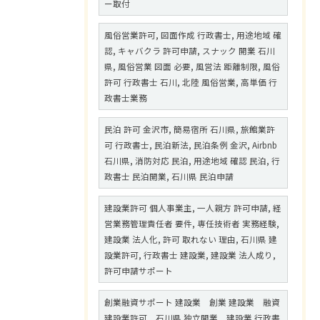
ー取付
風俗営業許可, 図面作成 行政書士, 用途地域 確
認, キャバクラ 許可申請, スナック 開業 石川
県, 風俗営業 図面 必要, 風営法 距離制限, 風俗
許可 行政書士 石川, 北陸 風俗営業, 高単価 行
政書士業務
民泊 許可 金沢市, 簡易宿所 石川県, 旅館業許
可 行政書士, 民泊新法, 民泊条例 金沢, Airbnb
石川県, 消防対応 民泊, 用途地域 確認 民泊, 行
政書士 民泊開業, 石川県 民泊申請
建設業許可 個人事業主, 一人親方 許可申請, 経
営業務管理責任者 要件, 専任技術者 実務経験,
建設業 法人化, 許可 取れない 理由, 石川県 建
設業許可, 行政書士 建設業, 建設業 法人成り,
許可申請サポート
創業融資サポート 建設業 創業 建設業 融資
建設業許可 石川県 独立開業 建設業 行政書