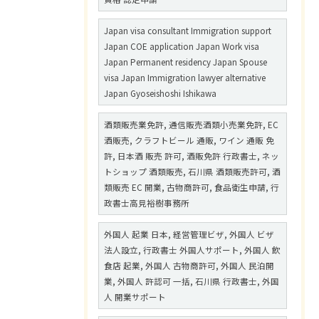
Japan visa consultant Immigration support
Japan COE application Japan Work visa
Japan Permanent residency Japan Spouse
visa Japan Immigration lawyer alternative
Japan Gyoseishoshi Ishikawa
酒類販売業免許, 通信販売酒類小売業免許, EC
酒販売, クラフトビール 通販, ワイン 通販 免
許, 日本酒 販売 許可, 酒販免許 行政書士, ネッ
トショップ 酒類販売, 石川県 酒類販売許可, 酒
類販売 EC 開業, 古物商許可, 食品衛生申請, 行
政書士高見裕樹事務所
外国人 起業 日本, 経営管理ビザ, 外国人 ビザ
法人設立, 行政書士 外国人サポート, 外国人 飲
食店 起業, 外国人 古物商許可, 外国人 民泊開
業, 外国人 許認可 一括, 石川県 行政書士, 外国
人 開業サポート