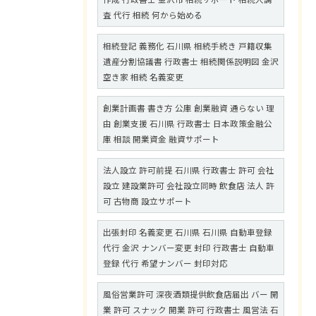
査 代行 相続 何から始める
相続登記 義務化 石川県 相続手続き 戸籍収集
遺産分割協議書 行政書士 相続関係説明図 金沢
空き家 相続 名義変更
創業計画書 書き方 公庫 創業融資 通らない 理
由 創業支援 石川県 行政書士 日本政策金融公
庫 相談 開業資金 融資サポート
法人設立 許可前提 石川県 行政書士 許可 会社
設立 建設業許可 会社設立同時 飲食店 法人 許
可 古物商 設立サポート
出張封印 名義変更 石川県 石川県 自動車登録
代行 金沢 ナンバー変更 封印 行政書士 自動車
登録 代行 希望ナンバー 封印対応
風俗営業許可 深夜酒類提供飲食店届出 バー 開
業 許可 スナック 開業 許可 行政書士 風営法 石