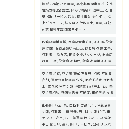
障がい福祉 指定申請, 福祉事業 開業支援, 就労
継続支援B型 設立, 障がい福祉 行政書士, 石川
県 福祉サービス 起業, 福祉事業 物件探し, 指
定パッケージ, 法人設立 行政書士, 申請, 福祉
起業 福祉施設 開業サポート
飲食店開業支援, 飲食店営業許可, 石川県 飲食
店 開業, 深夜酒類提供届出, 飲食店 改装 工事,
行政書士 飲食店, 開業支援パッケージ, 飲食店
許可 一括, 飲食店 不動産, 飲食店 開業 石川県
空き家 相続, 空き家 売却 石川県, 相続 不動産
売却, 遺産分割協議書 作成, 相続手続き 行政書
士, 空き家 解体 分譲, 宅建業 行政書士, 石川県
空き家相談, 残置物処分 不動産, 相続登記 支援
出張封印 石川県, 自動車 登録 代行, 名義変更
封印, 行政書士 車 登録, 石川県 封印 代行, 車
ナンバー変更, 石川 陸運局 行けない, 車 登録
平日 忙しい, 金沢 封印サービス, 出張 ナンバ