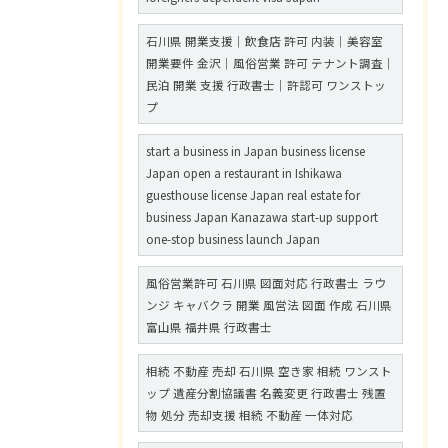
石川県 開業支援｜飲食店 許可 内装｜美容室
開業要件 金沢｜風俗営業 許可 テナント調査｜
民泊 開業 支援 行政書士｜許認可 ワンストッ
プ
start a business in Japan business license
Japan open a restaurant in Ishikawa
guesthouse license Japan real estate for
business Japan Kanazawa start-up support
one-stop business launch Japan
風俗営業許可 石川県 図面対応 行政書士 ラウ
ンジ キャバクラ 開業 風営法 図面 作成 石川県
富山県 福井県 行政書士
相続 不動産 売却 石川県 空き家 相続 ワンスト
ップ 遺産分割協議書 名義変更 行政書士 残置
物 処分 売却支援 相続 不動産 一体対応