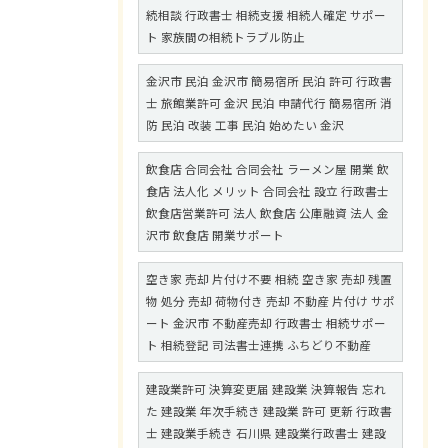
続相談 行政書士 相続支援 相続人確定 サポー
ト 家族間の相続トラブル防止
金沢市 民泊 金沢市 簡易宿所 民泊 許可 行政書
士 旅館業許可 金沢 民泊 申請代行 簡易宿所 消
防 民泊 改装 工事 民泊 始めたい 金沢
飲食店 合同会社 合同会社 ラーメン屋 開業 飲
食店 法人化 メリット 合同会社 設立 行政書士
飲食店営業許可 法人 飲食店 公庫融資 法人 金
沢市 飲食店 開業サポート
空き家 売却 片付け不要 相続 空き家 売却 残置
物 処分 売却 荷物付き 売却 不動産 片付け サポ
ート 金沢市 不動産売却 行政書士 相続サポー
ト 相続登記 司法書士連携 ふちどり不動産
建設業許可 決算変更届 建設業 決算報告 忘れ
た 建設業 年次手続き 建設業 許可 更新 行政書
士 建設業手続き 石川県 建設業行政書士 建設