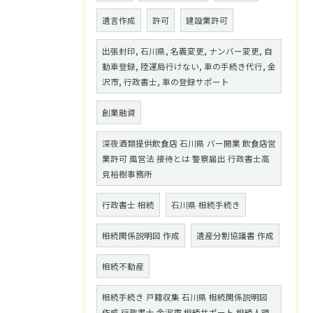
遺言作成
許可
建設業許可
出張封印, 石川県, 名義変更, ナンバー変更, 自
動車登録, 陸運局行けない, 車の手続き代行, 金
沢市, 行政書士, 車の登録サポート
創業融資
深夜酒類提供飲食店 石川県 バー開業 飲食店営
業許可 風営法 接待とは 警察届出 行政書士高
見裕樹事務所
行政書士 相続
石川県 相続手続き
相続関係説明図 作成
遺産分割協議書 作成
相続不動産
相続手続き 戸籍収集 石川県 相続関係説明図
作成 行政書士 金沢市 相続サポート 相続人調