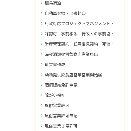
簡易宿泊
自動車登録・出張封印
行政対応プロジェクトマネジメント 御社のプロジェクトで、行政とのやり取りを誰が全体管理されていますか？
許認可 事前相談 行政との事前協議・調整
財産管理契約 任意後見契約 死後事務委任契約
深夜酒類提供飲食店営業届出
遺言書作成
酒類提供飲食店営業営業開始届
酒類販売免許申請
障がい福祉
風俗営業許可
風俗営業許可申請
風俗営業１号許可