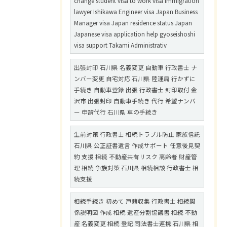
change student visa to work visa immigration
lawyer Ishikawa Engineer visa Japan Business
Manager visa Japan residence status Japan
Japanese visa application help gyoseishoshi
visa support Takami Administrativ
出張封印 石川県 名義変更 自動車 行政書士 ナ
ンバー変更 自宅対応 石川県 陸運局 行かずに
手続き 自動車登録 出張 行政書士 封印取付 金
沢市 出張封印 自動車手続き 代行 希望ナンバ
ー 申請代行 石川県 車の手続き
生前対策 行政書士 相続トラブル防止 家族信託
石川県 公正証書遺言 作成サポート 任意後見契
約 支援 相続 不動産共有リスク 高齢者 財産管
理 相続 争族対策 石川県 相続相談 行政書士 相
続支援
相続手続き 初めて 戸籍収集 行政書士 相続関
係説明図 作成 相続 遺産分割協議書 相続 不動
産 名義変更 相続 登記 司法書士連携 石川県 相