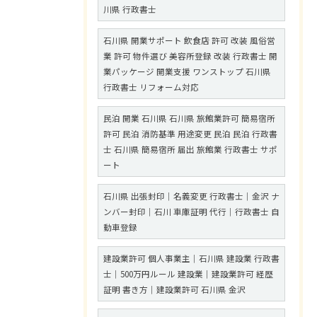
川県 行政書士
石川県 開業サポート 飲食店 許可 改装 風俗営
業 許可 物件選び 美容所登録 改装 行政書士 開
業パッケージ 開業支援 ワンストップ 石川県
行政書士 リフォーム対応
民泊 開業 石川県 石川県 旅館業許可 簡易宿所
許可 民泊 消防基準 用途変更 民泊 民泊 行政書
士 石川県 簡易宿所 届出 旅館業 行政書士 サポ
ート
石川県 出張封印｜名義変更 行政書士｜金沢 ナ
ンバー封印｜石川 車庫証明 代行｜行政書士 自
動車登録
建設業許可 個人事業主｜石川県 建設業 行政書
士｜500万円ルール 建設業｜建設業許可 経歴
証明 書き方｜建設業許可 石川県 金沢