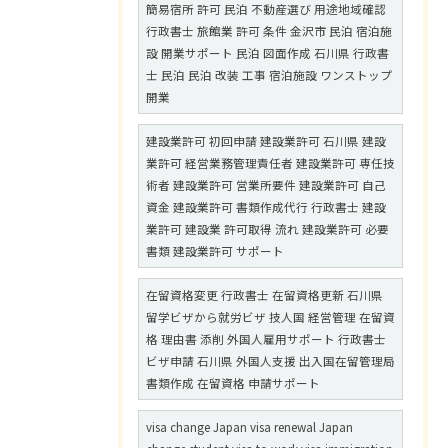
簡易宿所 許可 民泊 不動産選び 用途地域確認
行政書士 旅館業 許可 条件 金沢市 民泊 宿泊施
設 開業サポート 民泊 図面作成 石川県 行政書
士 民泊 民泊 改装 工事 宿泊施設 ワンストップ
開業
建設業許可 初回申請 建設業許可 石川県 建設
業許可 経営業務管理責任者 建設業許可 専任技
術者 建設業許可 営業所要件 建設業許可 自己
資金 建設業許可 書類作成代行 行政書士 建設
業許可 建設業 許可取得 流れ 建設業許可 必要
書類 建設業許可 サポート
在留資格変更 行政書士 在留資格更新 石川県
留学ビザから就労ビザ 技人国 経営管理 在留資
格 理由書 添削 外国人雇用サポート 行政書士
ビザ申請 石川県 外国人支援 出入国在留管理局
書類作成 在留資格 申請サポート
visa change Japan visa renewal Japan