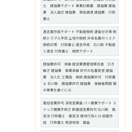
士 建設業サポート 事業計画書 建設業 建設
業 法人設立 建設業 資金調達 建設業 行政
書士
遺言書作成サポート 不動産相続 遺留分対策 相
続トラブル予防 土地の相続 共有名義のリスク
相続対策 行政書士 遺言作成 石川県 不動産
と遺言 行政書士 相続サポート
建設業許可 承継 経営業務管理責任者 引き
継ぎ 建設業 事業承継 許可の名義変更 建設
業 法人化 工務店 相続 建設業許可 行政書
士 石川県 建設業許可 建設業 後継者問題 親
の事業を継ぐには
風俗営業許可 深夜営業届 バー開業サポート ス
ナック開業手続き 飲食店営業許可 石川県 風
営法 行政書士 風営法 接待行為とは 図面作
成 行政書士 用途地域 調査