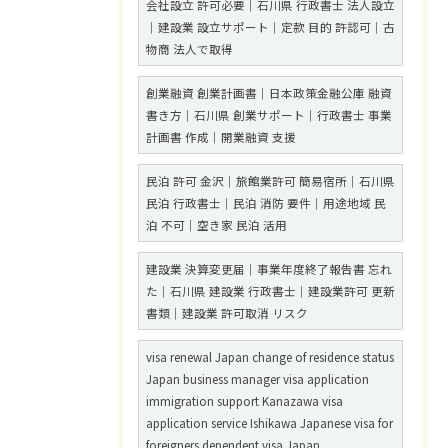
会社設立 許可必要｜石川県 行政書士 法人設立
｜建設業 設立サポート｜定款 目的 許認可｜古
物商 法人で取得
創業融資 創業計画書｜日本政策金融公庫 融資
書き方｜石川県 創業サポート｜行政書士 事業
計画書 作成｜開業融資 支援
民泊 許可 金沢｜旅館業許可 簡易宿所｜石川県
民泊 行政書士｜民泊 消防 要件｜用途地域 民
泊 不可｜空き家 民泊 活用
建設業 決算変更届｜事業年度終了報告書 忘れ
た｜石川県 建設業 行政書士｜建設業許可 更新
書類｜建設業 許可取消 リスク
visa renewal Japan change of residence status
Japan business manager visa application
immigration support Kanazawa visa
application service Ishikawa Japanese visa for
foreigners dependent visa Japan