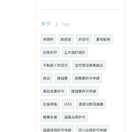
タグ
Tags
保健所
助成金
許認可
農地転用
出張封印
土木設計設計
不動産×許認可
住宅宿泊事業届出
民泊
建設業
旅館業許可申請
風俗営業許可
建設業許可申請
在留資格
VIZA
遺産分割協議書
開業支援
道路占用許可
道路使用許可申請
河川占用許可申請