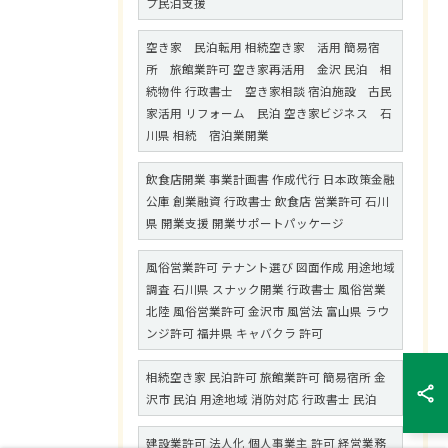
プ民泊支援
空き家 民泊転用 相続空き家 活用 簡易宿
所 旅館業許可 空き家再活用 金沢 民泊 相
続物件 行政書士 空き家相談 宿泊施設 古民
家活用 リフォーム 民泊 空き家ビジネス 石
川県 相続 宿泊業開業
飲食店開業 事業計画書 作成代行 日本政策金融
公庫 創業融資 行政書士 飲食店 営業許可 石川
県 開業支援 開業サポートパッケージ
風俗営業許可 テナント選び 図面作成 用途地域
調査 石川県 スナック開業 行政書士 風俗営業
北陸 風俗営業許可 金沢市 風営法 富山県 ラウ
ンジ許可 福井県 キャバクラ 許可
相続空き家 民泊許可 旅館業許可 簡易宿所 金
沢市 民泊 用途地域 消防対応 行政書士 民泊
建設業許可 法人化 個人事業主 許可 経営業務