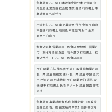
創業融資 石川県 日本政策金融公庫 計画書 信
用金庫 創業支援 飲食店 開業 融資 行政書士 事
業計画書 作成代行
出張封印 石川県 車 名義変更 代行 金沢市 自動
車登録 行政書士 石川県 車庫証明 封印 金沢
野々市 白山市
飲食店開業 営業許可 飲食店 保健所 営業許
可 取得方法 飲食店 物件選び 行政書士 飲
食店サポート 石川県 飲食店許可
民泊 開業 方法 簡易宿所 許可 取得 旅館業許可
石川県 民泊 旅館業 違い 石川県 民泊 申請 金沢
市 民泊 許可 用途地域 民泊 開業 民泊 消防 設
備 基準 行政書士 民泊 サポート 民泊 図面 作成
支援
創業融資 事業計画書 作成 創業融資 日本政策
金融公庫 石川県 創業融資 事業計画書 書き方