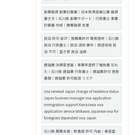
創業融資 創業計画書｜日本政策金融公庫 融資
書き方｜石川県 創業サポート｜行政書士 事業
計画書 作成｜開業融資 支援
民泊 許可 金沢｜旅館業許可 簡易宿所｜石川県
民泊 行政書士｜民泊 消防 要件｜用途地域 民
泊 不可｜空き家 民泊 活用
建設業 決算変更届｜事業年度終了報告書 忘れ
た｜石川県 建設業 行政書士｜建設業許可 更新
書類｜建設業 許可取消 リスク
visa renewal Japan change of residence status
Japan business manager visa application
immigration support Kanazawa visa
application service Ishikawa Japanese visa for
foreigners dependent visa Japan
石川県 開業支援｜飲食店 許可 内装｜美容室