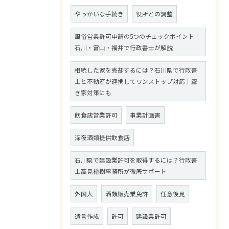
やっかいな手続き
役所との調整
風俗営業許可申請の5つのチェックポイント｜
石川・富山・福井で行政書士が解説
相続した家を売却するには？石川県で行政書
士と不動産が連携してワンストップ対応｜空
き家対策にも
飲食店営業許可
事業計画書
深夜酒類提供飲食店
石川県で建設業許可を取得するには？行政書
士高見裕樹事務所が徹底サポート
外国人
酒類販売業免許
任意後見
遺言作成
許可
建設業許可