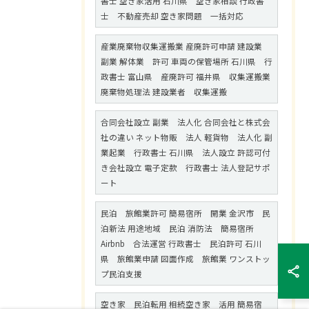
書士 空き家活用 石川県 空き家相談 行政書
士 不動産売却 空き家問題 一括対応
産業廃棄物収集運搬業 産廃許可申請 建設業
副業 解体業 許可 車両の保管場所 石川県 行
政書士 富山県 産廃許可 福井県 収集運搬業
廃棄物処理法 建設業者 収集運搬
合同会社設立 副業 法人化 合同会社と株式会
社の違い ネット物販 法人 軽貨物 法人化 副
業起業 行政書士 石川県 法人設立 許認可付
き会社設立 電子定款 行政書士 法人登記サポ
ート
民泊 旅館業許可 簡易宿所 開業 金沢市 民
泊新法 用途地域 民泊 消防法 簡易宿所
Airbnb 合法運営 行政書士 民泊許可 石川
県 旅館業申請 図面作成 旅館業 ワンストッ
プ民泊支援
空き家 民泊転用 相続空き家 活用 簡易宿