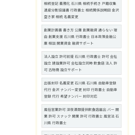
相続登記 義務化 石川県 相続手続き 戸籍収集
遺産分割協議書 行政書士 相続関係説明図 金沢
空き家 相続 名義変更
創業計画書 書き方 公庫 創業融資 通らない 理
由 創業支援 石川県 行政書士 日本政策金融公
庫 相談 開業資金 融資サポート
法人設立 許可前提 石川県 行政書士 許可 会社
設立 建設業許可 会社設立同時 飲食店 法人 許
可 古物商 設立サポート
出張封印 名義変更 石川県 石川県 自動車登録
代行 金沢 ナンバー変更 封印 行政書士 自動車
登録 代行 希望ナンバー 封印対応
風俗営業許可 深夜酒類提供飲食店届出 バー 開
業 許可 スナック 開業 許可 行政書士 風営法 石
川県 行政書士