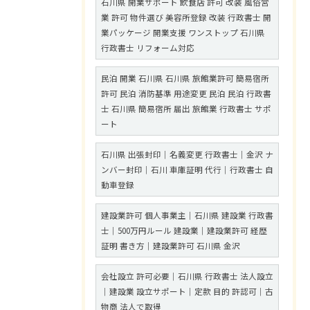
石川県 開業サポート 飲食店 許可 改装 風俗営
業 許可 物件選び 美容所登録 改装 行政書士 開
業パッケージ 開業支援 ワンストップ 石川県
行政書士 リフォーム対応
民泊 開業 石川県 石川県 旅館業許可 簡易宿所
許可 民泊 消防基準 用途変更 民泊 民泊 行政書
士 石川県 簡易宿所 届出 旅館業 行政書士 サポ
ート
石川県 出張封印｜名義変更 行政書士｜金沢 ナ
ンバー封印｜石川 車庫証明 代行｜行政書士 自
動車登録
建設業許可 個人事業主｜石川県 建設業 行政書
士｜500万円ルール 建設業｜建設業許可 経歴
証明 書き方｜建設業許可 石川県 金沢
会社設立 許可必要｜石川県 行政書士 法人設立
｜建設業 設立サポート｜定款 目的 許認可｜古
物商 法人で取得