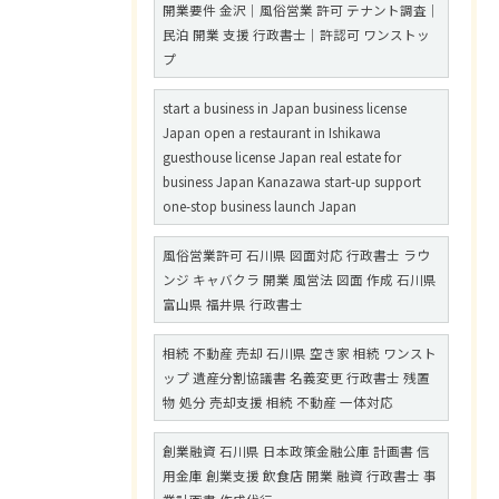
開業要件 金沢｜風俗営業 許可 テナント調査｜
民泊 開業 支援 行政書士｜許認可 ワンストッ
プ
start a business in Japan business license
Japan open a restaurant in Ishikawa
guesthouse license Japan real estate for
business Japan Kanazawa start-up support
one-stop business launch Japan
風俗営業許可 石川県 図面対応 行政書士 ラウ
ンジ キャバクラ 開業 風営法 図面 作成 石川県
富山県 福井県 行政書士
相続 不動産 売却 石川県 空き家 相続 ワンスト
ップ 遺産分割協議書 名義変更 行政書士 残置
物 処分 売却支援 相続 不動産 一体対応
創業融資 石川県 日本政策金融公庫 計画書 信
用金庫 創業支援 飲食店 開業 融資 行政書士 事