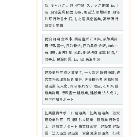
認, キャバクラ 許可申請, スナック 開業 石川
県, 風俗営業 図面 必要, 風営法 距離制限, 風俗
許可 行政書士 石川, 北陸 風俗営業, 高単価 行
政書士業務
民泊 許可 金沢市, 簡易宿所 石川県, 旅館業許
可 行政書士, 民泊新法, 民泊条例 金沢, Airbnb
石川県, 消防対応 民泊, 用途地域 確認 民泊, 行
政書士 民泊開業, 石川県 民泊申請
建設業許可 個人事業主, 一人親方 許可申請, 経
営業務管理責任者 要件, 専任技術者 実務経験,
建設業 法人化, 許可 取れない 理由, 石川県 建
設業許可, 行政書士 建設業, 建設業 法人成り,
許可申請サポート
創業融資サポート 建設業 創業 建設業 融資
建設業許可 石川県 独立開業 建設業 行政書
士 建設業サポート 事業計画書 建設業 建設
業 法人設立 建設業 資金調達 建設業 行政