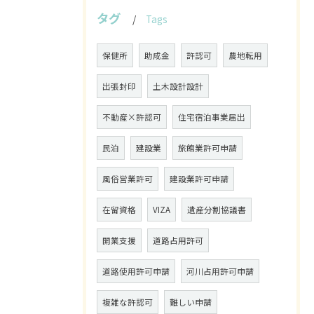
タグ
Tags
保健所
助成金
許認可
農地転用
出張封印
土木設計設計
不動産×許認可
住宅宿泊事業届出
民泊
建設業
旅館業許可申請
風俗営業許可
建設業許可申請
在留資格
VIZA
遺産分割協議書
開業支援
道路占用許可
道路使用許可申請
河川占用許可申請
複雑な許認可
難しい申請