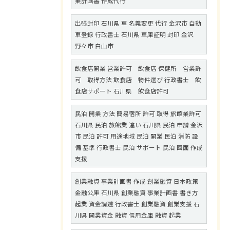
業計画書 作成代行
出張封印 石川県 車 名義変更 代行 金沢市 自動
車登録 行政書士 石川県 車庫証明 封印 金沢
野々市 白山市
飲食店開業 営業許可 飲食店 保健所 営業許
可 取得方法 飲食店 物件選び 行政書士 飲
食店サポート 石川県 飲食店許可
民泊 開業 方法 簡易宿所 許可 取得 旅館業許可
石川県 民泊 旅館業 違い 石川県 民泊 申請 金沢
市 民泊 許可 用途地域 民泊 開業 民泊 消防 設
備 基準 行政書士 民泊 サポート 民泊 図面 作成
支援
創業融資 事業計画書 作成 創業融資 日本政策
金融公庫 石川県 創業融資 事業計画書 書き方
起業 資金調達 行政書士 創業融資 創業支援 石
川県 開業資金 融資 信用金庫 融資 起業