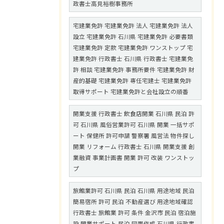
政書士高見裕樹事務所
宅建業免許 宅建業免許 法人 宅建業免許 法人
設立 宅建業免許 石川県 宅建業免許 必要書類
宅建業免許 定款 宅建業免許 ワンストップ 宅
建業免許 行政書士 石川県 行政書士 宅建業免
許 相談 宅建業免許 事務所要件 宅建業免許 財
産的基礎 宅建業免許 専任宅建士 宅建業免許
取得サポート 宅建業免許と会社設立の順番
開業支援 行政書士 飲食店開業 石川県 民泊 許
可 石川県 風俗営業許可 石川県 開業 一括サポ
ート 保健所 許可申請 警察署 風営法 物件探し
開業 リフォーム 行政書士 石川県 開業支援 創
業融資 事業計画書 開業 許可 改装 ワンストッ
プ
旅館業許可 石川県 民泊 石川県 用途地域 民泊
簡易宿所 許可 民泊 不動産選び 用途地域確認
行政書士 旅館業 許可 条件 金沢市 民泊 宿泊施
設 開業サポート 民泊 図面作成 石川県 行政書