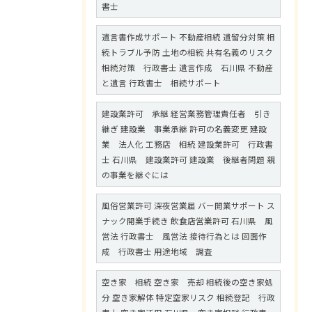
書士
遺言書作成サポート 不動産相続 遺留分対策 相
続トラブル予防 土地の相続 共有名義のリスク
相続対策 行政書士 遺言作成 石川県 不動産
と遺言 行政書士 相続サポート
建設業許可 承継 経営業務管理責任者 引き
継ぎ 建設業 事業承継 許可の名義変更 建設
業 法人化 工務店 相続 建設業許可 行政書
士 石川県 建設業許可 建設業 後継者問題 親
の事業を継ぐには
風俗営業許可 深夜営業届 バー開業サポート ス
ナック開業手続き 飲食店営業許可 石川県 風
営法 行政書士 風営法 接待行為とは 図面作
成 行政書士 用途地域 調査
空き家 相続 空き家 売却 相続後の空き家処
分 空き家解体 特定空家リスク 相続登記 行政