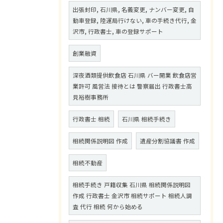
出張封印, 石川県, 名義変更, ナンバー変更, 自
動車登録, 陸運局行けない, 車の手続き代行, 金
沢市, 行政書士, 車の登録サポート
創業融資
深夜酒類提供飲食店 石川県 バー開業 飲食店営
業許可 風営法 接待とは 警察届出 行政書士高
見裕樹事務所
行政書士 相続
石川県 相続手続き
相続関係説明図 作成
遺産分割協議書 作成
相続不動産
相続手続き 戸籍収集 石川県 相続関係説明図
作成 行政書士 金沢市 相続サポート 相続人調
査 代行 相続 何から始める