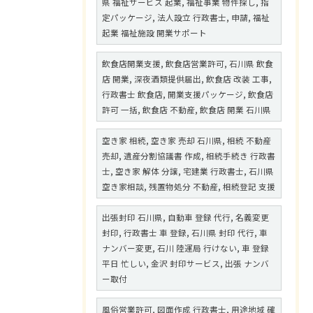
県 福祉サービス 起業, 福祉事業 物件探し, 指
定パッケージ, 法人設立 行政書士, 申請, 福祉
起業 福祉施設 開業サポート
飲食店開業支援, 飲食店営業許可, 石川県 飲食
店 開業, 深夜酒類提供届出, 飲食店 改装 工事,
行政書士 飲食店, 開業支援パッケージ, 飲食店
許可 一括, 飲食店 不動産, 飲食店 開業 石川県
空き家 相続, 空き家 売却 石川県, 相続 不動産
売却, 遺産分割協議書 作成, 相続手続き 行政書
士, 空き家 解体 分譲, 宅建業 行政書士, 石川県
空き家相談, 残置物処分 不動産, 相続登記 支援
出張封印 石川県, 自動車 登録 代行, 名義変更
封印, 行政書士 車 登録, 石川県 封印 代行, 車
ナンバー変更, 石川 陸運局 行けない, 車 登録
平日 忙しい, 金沢 封印サービス, 出張 ナンバ
ー取付
風俗営業許可, 図面作成 行政書士, 用途地域 確