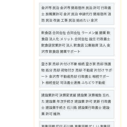
金沢市 民泊 金沢市 簡易宿所 民泊 許可 行政書
士 旅館業許可 金沢 民泊 申請代行 簡易宿所 消
防 民泊 改装 工事 民泊 始めたい 金沢
飲食店 合同会社 合同会社 ラーメン屋 開業 飲
食店 法人化 メリット 合同会社 設立 行政書士
飲食店営業許可 法人 飲食店 公庫融資 法人 金
沢市 飲食店 開業サポート
空き家 売却 片付け不要 相続 空き家 売却 残置
物 処分 売却 荷物付き 売却 不動産 片付け サポ
ート 金沢市 不動産売却 行政書士 相続サポー
ト 相続登記 司法書士連携 ふちどり不動産
建設業許可 決算変更届 建設業 決算報告 忘れ
た 建設業 年次手続き 建設業 許可 更新 行政書
士 建設業手続き 石川県 建設業行政書士 建設
業 許可 維持
車庫証明 代行 石川県 車庫証明 忙しい 車庫証