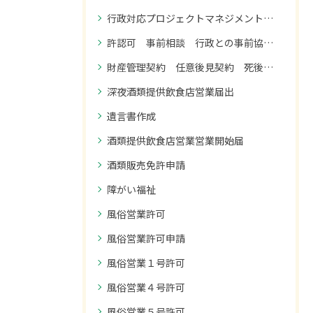
行政対応プロジェクトマネジメント 御社のプロジェクトで、行政とのやり取りを誰が全体管理されていますか？
許認可 事前相談 行政との事前協議・調整
財産管理契約 任意後見契約 死後事務委任契約
深夜酒類提供飲食店営業届出
遺言書作成
酒類提供飲食店営業営業開始届
酒類販売免許申請
障がい福祉
風俗営業許可
風俗営業許可申請
風俗営業１号許可
風俗営業４号許可
風俗営業５号許可