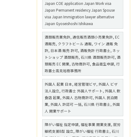
Japan COE application Japan Work visa
Japan Permanent residency Japan Spouse
visa Japan Immigration lawyer alternative
Japan Gyoseishoshi Ishikawa
酒類販売業免許, 通信販売酒類小売業免許, EC
酒販売, クラフトビール 通販, ワイン 通販 免
許, 日本酒 販売 許可, 酒販免許 行政書士, ネッ
トショップ 酒類販売, 石川県 酒類販売許可, 酒
類販売 EC 開業, 古物商許可, 食品衛生申請, 行
政書士高見裕樹事務所
外国人 起業 日本, 経営管理ビザ, 外国人 ビザ
法人設立, 行政書士 外国人サポート, 外国人 飲
食店 起業, 外国人 古物商許可, 外国人 民泊開
業, 外国人 許認可 一括, 石川県 行政書士, 外国
人 開業サポート
障がい福祉 指定申請, 福祉事業 開業支援, 就労
継続支援B型 設立, 障がい福祉 行政書士, 石川