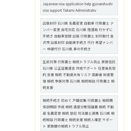
Japanese visa application help gyoseishoshi
visa support Takami Administrativ
出張封印 石川県 名義変更 自動車 行政書士 ナ
ンバー変更 自宅対応 石川県 陸運局 行かずに
手続き 自動車登録 出張 行政書士 封印取付 金
沢市 出張封印 自動車手続き 代行 希望ナンバ
ー 申請代行 石川県 車の手続き
生前対策 行政書士 相続トラブル防止 家族信託
石川県 公正証書遺言 作成サポート 任意後見契
約 支援 相続 不動産共有リスク 高齢者 財産管
理 相続 争族対策 石川県 相続相談 行政書士 相
続支援
相続手続き 初めて 戸籍収集 行政書士 相続関
係説明図 作成 相続 遺産分割協議書 相続 不動
産 名義変更 相続 登記 司法書士連携 石川県 相
続相談 行政書士 相続支援 相続人確定 サポー
ト 家族間の相続トラブル防止