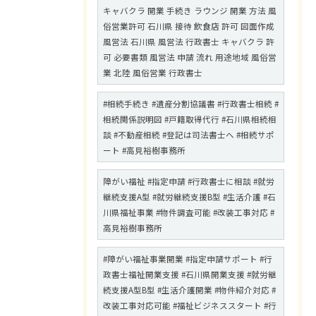
キャバクラ 開業 手続き ラウンジ 開業 方法 風
俗営業許可 石川県 接待 飲食店 許可 図面作成
風営法 石川県 風営法 行政書士 キャバクラ 許
可 必要書類 風営法 申請 流れ 用途地域 風俗営
業 北陸 風俗営業 行政書士
#相続手続き #遺産分割協議書 #行政書士相続 #
相続関係説明図 #戸籍取得代行 #石川県相続相
談 #不動産相続 #登記は司法書士へ #相続サポ
ート #高見裕樹事務所
障がい福祉 #指定申請 #行政書士に相談 #就労
継続支援A型 #就労継続支援B型 #生活介護 #石
川県福祉事業 #物件調査可能 #改装工事対応 #
高見裕樹事務所
#障がい福祉事業開業 #指定申請サポート #行
政書士福祉開業支援 #石川県開業支援 #就労継
続支援A型B型 #生活介護開業 #物件紹介対応 #
改装工事対応可能 #福祉ビジネススタート #行