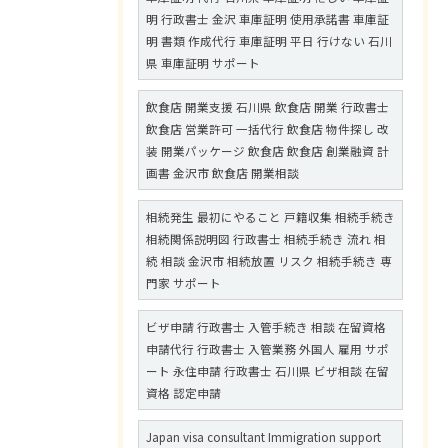
明 行政書士 金沢 車庫証明 使用承諾書 車庫証
明 書類 作成代行 車庫証明 平日 行けない 石川
県 車庫証明 サポート
飲食店 開業支援 石川県 飲食店 開業 行政書士
飲食店 営業許可 一括代行 飲食店 物件探し 改
装 開業パッケージ 飲食店 飲食店 創業融資 計
画書 金沢市 飲食店 開業相談
相続発生 最初にやること 戸籍収集 相続手続き
相続関係説明図 行政書士 相続手続き 流れ 相
続 相談 金沢市 相続放置 リスク 相続手続き 専
門家 サポート
ビザ申請 行政書士 入管手続き 相談 在留資格
申請代行 行政書士 入管業務 外国人 雇用 サポ
ート 永住申請 行政書士 石川県 ビザ相談 在留
資格 認定申請
Japan visa consultant Immigration support