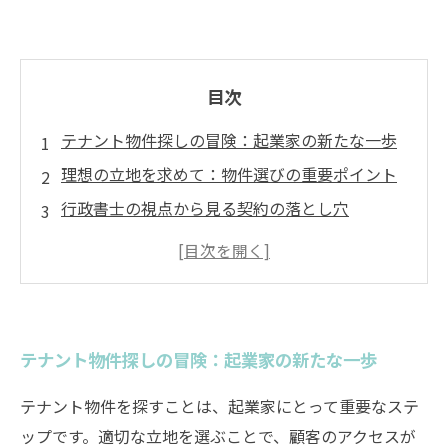
目次
テナント物件探しの冒険：起業家の新たな一歩
理想の立地を求めて：物件選びの重要ポイント
行政書士の視点から見る契約の落とし穴
成功するビジネスの基盤：テナント物件の魅力
とは
物件紹介の実際：行政書士のサポートがもたら
すメリット
テナント物件探しの冒険：起業家の新たな一歩
あなたのビジネスを支えるテナント物件選びの
指南
テナント物件を探すことは、起業家にとって重要なステ
未来の成功を見据えて：テナント物件の魅力を
ップです。適切な立地を選ぶことで、顧客のアクセスが