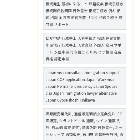
相続発生 最初にやること 戸籍収集 相続手続き
相続関係説明図 行政書士 相続手続き 流れ 相
続 相談 金沢市 相続放置 リスク 相続手続き 専
門家 サポート
ビザ申請 行政書士 入管手続き 相談 在留資格
申請代行 行政書士 入管業務 外国人 雇用 サポ
ート 永住申請 行政書士 石川県 ビザ相談 在留
資格 認定申請
Japan visa consultant Immigration support
Japan COE application Japan Work visa
Japan Permanent residency Japan Spouse
visa Japan Immigration lawyer alternative
Japan Gyoseishoshi Ishikawa
酒類販売業免許, 通信販売酒類小売業免許, EC
酒販売, クラフトビール 通販, ワイン 通販 免
許, 日本酒 販売 許可, 酒販免許 行政書士, ネッ
トショップ 酒類販売, 石川県 酒類販売許可, 酒