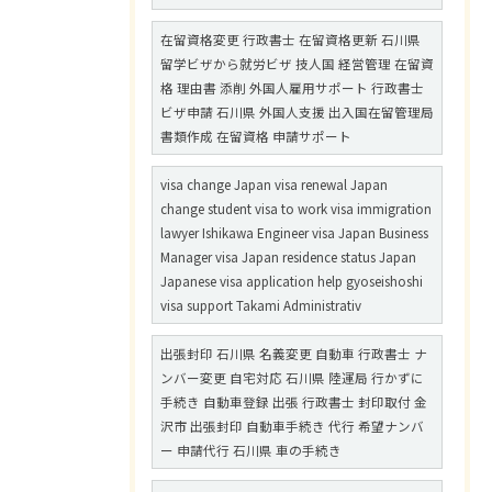
在留資格変更 行政書士 在留資格更新 石川県
留学ビザから就労ビザ 技人国 経営管理 在留資
格 理由書 添削 外国人雇用サポート 行政書士
ビザ申請 石川県 外国人支援 出入国在留管理局
書類作成 在留資格 申請サポート
visa change Japan visa renewal Japan
change student visa to work visa immigration
lawyer Ishikawa Engineer visa Japan Business
Manager visa Japan residence status Japan
Japanese visa application help gyoseishoshi
visa support Takami Administrativ
出張封印 石川県 名義変更 自動車 行政書士 ナ
ンバー変更 自宅対応 石川県 陸運局 行かずに
手続き 自動車登録 出張 行政書士 封印取付 金
沢市 出張封印 自動車手続き 代行 希望ナンバ
ー 申請代行 石川県 車の手続き