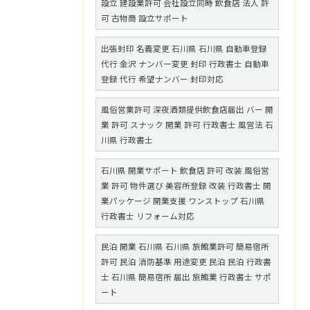
設立 建設業許可 会社設立同時 飲食店 法人 許
可 古物商 設立サポート
出張封印 名義変更 石川県 石川県 自動車登録
代行 金沢 ナンバー変更 封印 行政書士 自動車
登録 代行 希望ナンバー 封印対応
風俗営業許可 深夜酒類提供飲食店届出 バー 開
業 許可 スナック 開業 許可 行政書士 風営法 石
川県 行政書士
石川県 開業サポート 飲食店 許可 改装 風俗営
業 許可 物件選び 美容所登録 改装 行政書士 開
業パッケージ 開業支援 ワンストップ 石川県
行政書士 リフォーム対応
民泊 開業 石川県 石川県 旅館業許可 簡易宿所
許可 民泊 消防基準 用途変更 民泊 民泊 行政書
士 石川県 簡易宿所 届出 旅館業 行政書士 サポ
ート