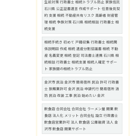
生前対策 行政書士 相続トラブル防止 家族信託
石川県 公正証書遺言 作成サポート 任意後見契
約 支援 相続 不動産共有リスク 高齢者 財産管
理 相続 争族対策 石川県 相続相談 行政書士 相
続支援
相続手続き 初めて 戸籍収集 行政書士 相続関
係説明図 作成 相続 遺産分割協議書 相続 不動
産 名義変更 相続 登記 司法書士連携 石川県 相
続相談 行政書士 相続支援 相続人確定 サポー
ト 家族間の相続トラブル防止
金沢市 民泊 金沢市 簡易宿所 民泊 許可 行政書
士 旅館業許可 金沢 民泊 申請代行 簡易宿所 消
防 民泊 改装 工事 民泊 始めたい 金沢
飲食店 合同会社 合同会社 ラーメン屋 開業 飲
食店 法人化 メリット 合同会社 設立 行政書士
飲食店営業許可 法人 飲食店 公庫融資 法人 金
沢市 飲食店 開業サポート