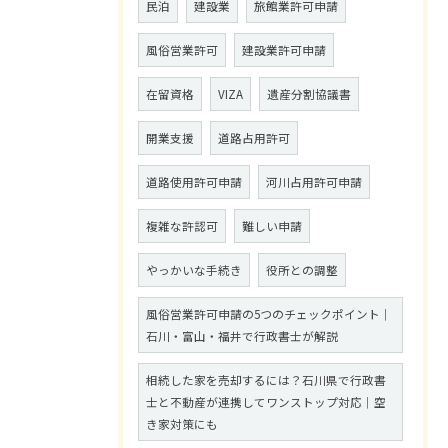
民泊
建設業
旅館業許可申請
風俗営業許可
建設業許可申請
在留資格
VIZA
遺産分割協議書
開業支援
道路占用許可
道路使用許可申請
河川占用許可申請
複雑な許認可
難しい申請
やっかいな手続き
役所との調整
風俗営業許可申請の5つのチェックポイント｜
石川・富山・福井で行政書士が解説
相続した家を売却するには？石川県で行政書
士と不動産が連携してワンストップ対応｜空
き家対策にも