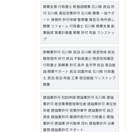
開業支援 行政書士 飲食店開業 石川県 民泊 許
可 石川県 風俗営業許可 石川県 開業 一括サポ
ート 保健所 許可申請 警察署 風営法 物件探し
開業 リフォーム 行政書士 石川県 開業支援 創
業融資 事業計画書 開業 許可 改装 ワンストッ
プ
旅館業許可 石川県 民泊 石川県 用途地域 民泊
簡易宿所 許可 民泊 不動産選び 用途地域確認
行政書士 旅館業 許可 条件 金沢市 民泊 宿泊施
設 開業サポート 民泊 図面作成 石川県 行政書
士 民泊 民泊 改装 工事 宿泊施設 ワンストップ
開業
建設業許可 初回申請 建設業許可 石川県 建設
業許可 経営業務管理責任者 建設業許可 専任技
術者 建設業許可 営業所要件 建設業許可 自己
資金 建設業許可 書類作成代行 行政書士 建設
業許可 建設業 許可取得 流れ 建設業許可 必要
書類 建設業許可 サポート