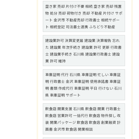
空き家 売却 片付け不要 相続 空き家 売却 残置
物 処分 売却 荷物付き 売却 不動産 片付け サポ
ート 金沢市 不動産売却 行政書士 相続サポー
ト 相続登記 司法書士連携 ふちどり不動産
建設業許可 決算変更届 建設業 決算報告 忘れ
た 建設業 年次手続き 建設業 許可 更新 行政書
士 建設業手続き 石川県 建設業行政書士 建設
業 許可 維持
車庫証明 代行 石川県 車庫証明 忙しい 車庫証
明 行政書士 金沢 車庫証明 使用承諾書 車庫証
明 書類 作成代行 車庫証明 平日 行けない 石川
県 車庫証明 サポート
飲食店 開業支援 石川県 飲食店 開業 行政書士
飲食店 営業許可 一括代行 飲食店 物件探し 改
装 開業パッケージ 飲食店 飲食店 創業融資 計
画書 金沢市 飲食店 開業相談