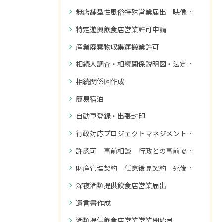
無店舗型性風俗特殊営業届出 映像送信型性風俗特殊営業届出
特定遊興飲食店営業許可申請
産業廃棄物収集運搬業許可
相続人調査・相続関係説明図・法定相続情報の作成
相続関係図作成
簡易宿泊
自動車登録・出張封印
行政対応プロジェクトマネジメント 御社のプロジェクトで、行政とのやり取りを誰が全体管理されていますか？
許認可 事前相談 行政との事前協議・調整
財産管理契約 任意後見契約 死後事務委任契約
深夜酒類提供飲食店営業届出
遺言書作成
酒類提供飲食店営業営業開始届