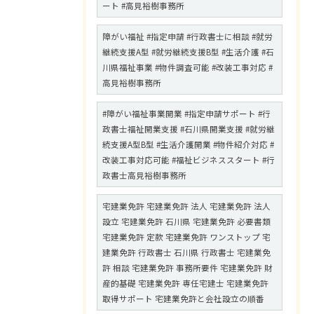
ート #高見裕樹事務所
障がい福祉 #指定申請 #行政書士に相談 #就労
継続支援A型 #就労継続支援B型 #生活介護 #石
川県福祉事業 #物件調査可能 #改装工事対応 #
高見裕樹事務所
#障がい福祉事業開業 #指定申請サポート #行
政書士福祉開業支援 #石川県開業支援 #就労継
続支援A型B型 #生活介護開業 #物件紹介対応 #
改装工事対応可能 #福祉ビジネススタート #行
政書士高見裕樹事務所
宅建業免許 宅建業免許 法人 宅建業免許 法人
設立 宅建業免許 石川県 宅建業免許 必要書類
宅建業免許 定款 宅建業免許 ワンストップ 宅
建業免許 行政書士 石川県 行政書士 宅建業免
許 相談 宅建業免許 事務所要件 宅建業免許 財
産的基礎 宅建業免許 専任宅建士 宅建業免許
取得サポート 宅建業免許と会社設立の順番