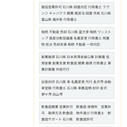
風俗営業許可 石川県 図面対応 行政書士 ラウ
ンジ キャバクラ 開業 風営法 図面 作成 石川県
富山県 福井県 行政書士
相続 不動産 売却 石川県 空き家 相続 ワンスト
ップ 遺産分割協議書 名義変更 行政書士 残置
物 処分 売却支援 相続 不動産 一体対応
創業融資 石川県 日本政策金融公庫 計画書 信
用金庫 創業支援 飲食店 開業 融資 行政書士 事
業計画書 作成代行
出張封印 石川県 車 名義変更 代行 金沢市 自動
車登録 行政書士 石川県 車庫証明 封印 金沢
野々市 白山市
飲食店開業 営業許可 飲食店 保健所 営業許
可 取得方法 飲食店 物件選び 行政書士 飲
食店サポート 石川県 飲食店許可