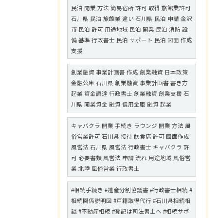
民泊 開業 方法 簡易宿所 許可 取得 旅館業許可
石川県 民泊 旅館業 違い 石川県 民泊 申請 金沢
市 民泊 許可 用途地域 民泊 開業 民泊 消防 設
備 基準 行政書士 民泊 サポート 民泊 図面 作成
支援
創業融資 事業計画書 作成 創業融資 日本政策
金融公庫 石川県 創業融資 事業計画書 書き方
起業 資金調達 行政書士 創業融資 創業支援 石
川県 開業資金 融資 信用金庫 融資 起業
キャバクラ 開業 手続き ラウンジ 開業 方法 風
俗営業許可 石川県 接待 飲食店 許可 図面作成
風営法 石川県 風営法 行政書士 キャバクラ 許
可 必要書類 風営法 申請 流れ 用途地域 風俗営
業 北陸 風俗営業 行政書士
#相続手続き #遺産分割協議書 #行政書士相続 #
相続関係説明図 #戸籍取得代行 #石川県相続相
談 #不動産相続 #登記は司法書士へ #相続サポ