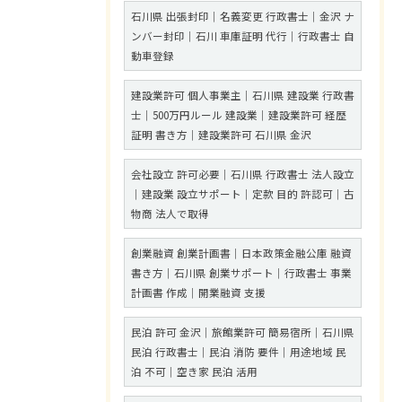
石川県 出張封印｜名義変更 行政書士｜金沢 ナ
ンバー封印｜石川 車庫証明 代行｜行政書士 自
動車登録
建設業許可 個人事業主｜石川県 建設業 行政書
士｜500万円ルール 建設業｜建設業許可 経歴
証明 書き方｜建設業許可 石川県 金沢
会社設立 許可必要｜石川県 行政書士 法人設立
｜建設業 設立サポート｜定款 目的 許認可｜古
物商 法人で取得
創業融資 創業計画書｜日本政策金融公庫 融資
書き方｜石川県 創業サポート｜行政書士 事業
計画書 作成｜開業融資 支援
民泊 許可 金沢｜旅館業許可 簡易宿所｜石川県
民泊 行政書士｜民泊 消防 要件｜用途地域 民
泊 不可｜空き家 民泊 活用