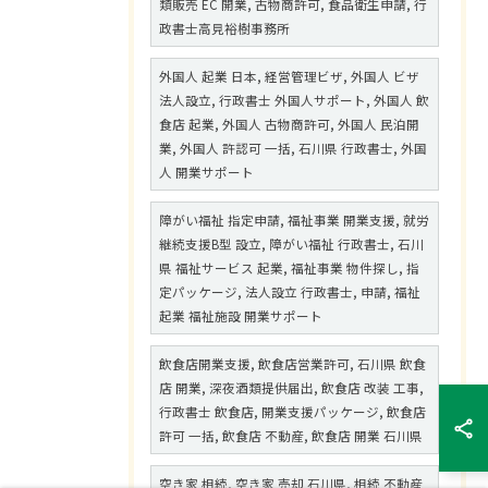
類販売 EC 開業, 古物商許可, 食品衛生申請, 行
政書士高見裕樹事務所
外国人 起業 日本, 経営管理ビザ, 外国人 ビザ
法人設立, 行政書士 外国人サポート, 外国人 飲
食店 起業, 外国人 古物商許可, 外国人 民泊開
業, 外国人 許認可 一括, 石川県 行政書士, 外国
人 開業サポート
障がい福祉 指定申請, 福祉事業 開業支援, 就労
継続支援B型 設立, 障がい福祉 行政書士, 石川
県 福祉サービス 起業, 福祉事業 物件探し, 指
定パッケージ, 法人設立 行政書士, 申請, 福祉
起業 福祉施設 開業サポート
飲食店開業支援, 飲食店営業許可, 石川県 飲食
店 開業, 深夜酒類提供届出, 飲食店 改装 工事,
行政書士 飲食店, 開業支援パッケージ, 飲食店
許可 一括, 飲食店 不動産, 飲食店 開業 石川県
空き家 相続, 空き家 売却 石川県, 相続 不動産