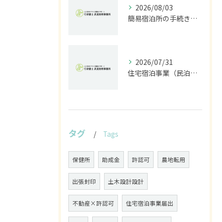
2026/08/03
簡易宿泊所の手続きと石川県金沢市で民泊を始めるための旅館業許可申請ガイド
2026/07/31
住宅宿泊事業（民泊）届出を石川県・富山県・福井県で進めるための正しい窓口と必要書類ガイド
タグ
Tags
保健所
助成金
許認可
農地転用
出張封印
土木設計設計
不動産×許認可
住宅宿泊事業届出