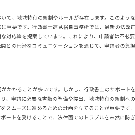
免許取得後のフォローアップサービス
川県金沢市における酒類販売免許取得のポイントと行政書
おいて、地域特有の規制やルールが存在します。このよう
免許取得を成功させるための基本
常に重要です。行政書士高見裕樹事務所では、最新の法改
適な対応策を提案しています。これにより、申請者は不必
行政書士が提供する地域特有の情報
機関との円滑なコミュニケーションを通じて、申請者の負
免許申請の重要なチェックポイント
行政書士による手続きの簡素化
法令遵守のための具体的なアドバイス
申請後のサポート体制の充実
類販売を始める前に知っておくべき行政書士のサポート内
間がかかることが多いです。しかし、行政書士のサポート
あり、申請に必要な書類の準備や提出、地域特有の規制へ
免許取得に必要な基本情報の提供
プをスムーズに進めるための計画を立てることが重要です
申請準備における行政書士の役割
サポートを受けることで、法律面でのトラブルを未然に防
地域独自の規制への対応策
手続きの効率化を図る方法