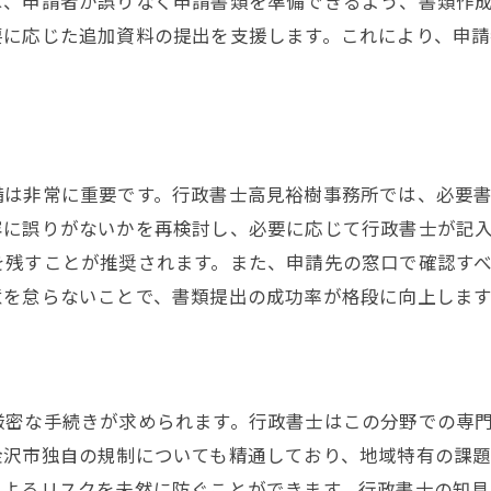
は、申請者が誤りなく申請書類を準備できるよう、書類作
手続きの進行をスムーズにする方法
要に応じた追加資料の提出を支援します。これにより、申
。
免許取得後のビジネスサポート
安心して依頼できる行政書士の選び方
備は非常に重要です。行政書士高見裕樹事務所では、必要
容に誤りがないかを再検討し、必要に応じて行政書士が記
を残すことが推奨されます。また、申請先の窓口で確認す
意を怠らないことで、書類提出の成功率が格段に向上します
厳密な手続きが求められます。行政書士はこの分野での専
金沢市独自の規制についても精通しており、地域特有の課
によるリスクを未然に防ぐことができます。行政書士の知