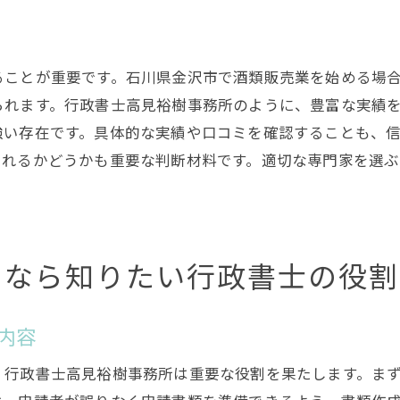
成功する酒類販売業の始め方
行政書士との連携の重要性
ることが重要です。石川県金沢市で酒類販売業を始める場
類販売業をスムーズに開始するための行政書士活用法
られます。行政書士高見裕樹事務所のように、豊富な実績
免許申請を円滑に進める秘訣
強い存在です。具体的な実績や口コミを確認することも、
地域特有の規制に対するアプローチ
くれるかどうかも重要な判断材料です。適切な専門家を選
行政書士によるプロフェッショナルなサポート
効率的な手続きを実現するためのポイント
免許取得後のビジネス展開のサポート
るなら知りたい行政書士の役割
行政書士との連携でビジネスを成功させる方法
政書士がサポートする石川県金沢市の酒類販売免許取得の
内容
申請プロセスの全体像を理解する
必要書類の準備と提出方法
、行政書士高見裕樹事務所は重要な役割を果たします。ま
地元特有の規制への対応策