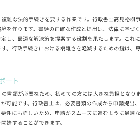
類販売免許申請の手続きにおける行政書士の重要性
初めての申請でも安心のサポート
と複雑な法的手続きを要する作業です。行政書士高見裕樹
必要書類のリストと準備方法
環境を作ります。書類の正確な作成と提出は、法律に基づ
申請のステップごとの具体的な流れ
特定し、最適な解決策を提案する役割を果たします。これ
地域の規制に対する専門知識
ます。行政手続きにおける複雑さを軽減するための鍵は、
行政書士が行う事前チェックの意義
申請完了までのスムーズな進行
ポート
沢市で酒類販売を円滑にするための行政書士のサポート
地元の規制を理解したサポート
くの書類が必要なため、初めての方には大きな負担となり
行政手続きの効率化を図る方法
とが可能です。行政書士は、必要書類の作成から申請提出
お客様のニーズに合わせたサービス
や要件にも詳しいため、申請がスムーズに進むように最適
を開始することができます。
行政書士によるリスク管理の重要性
スムーズな開業のための準備