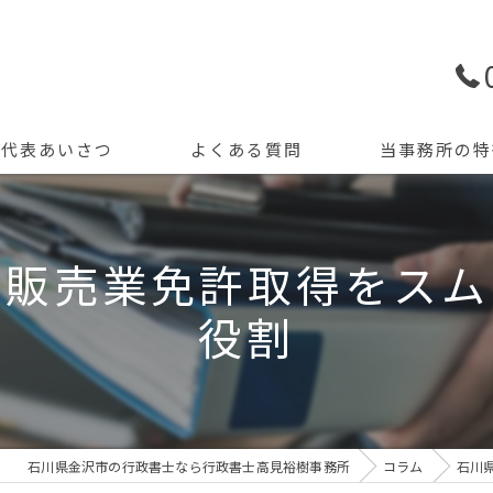
代表あいさつ
よくある質問
当事務所の特
許認可申請
類販売業免許取得をスム
創業支援
役割
開業
資金調達
会計記帳
石川県金沢市の行政書士なら行政書士高見裕樹事務所
コラム
石川