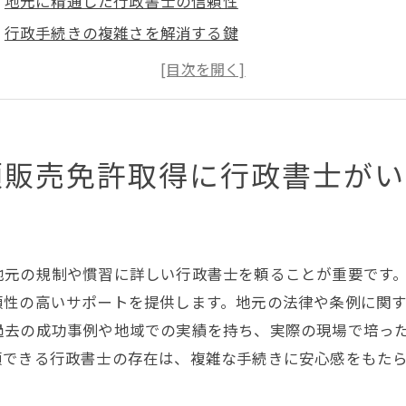
地元に精通した行政書士の信頼性
行政手続きの複雑さを解消する鍵
免許取得の流れをスムーズにするサポート
地域特有の規制への対応策
時間と労力を節約する方法
安心して任せられる専門家の選び方
類販売免許取得に行政書士がい
類販売業を始めるなら知りたい行政書士の役割
免許取得における具体的なサポート内容
書類提出の準備と注意点
地元の規制や慣習に詳しい行政書士を頼ることが重要です
法令に基づくアドバイスの重要性
頼性の高いサポートを提供します。地元の法律や条例に関
成功事例から学ぶ行政書士の活用法
過去の成功事例や地域での実績を持ち、実際の現場で培っ
トラブルを未然に防ぐためのポイント
頼できる行政書士の存在は、複雑な手続きに安心感をもた
行政書士との信頼関係の築き方