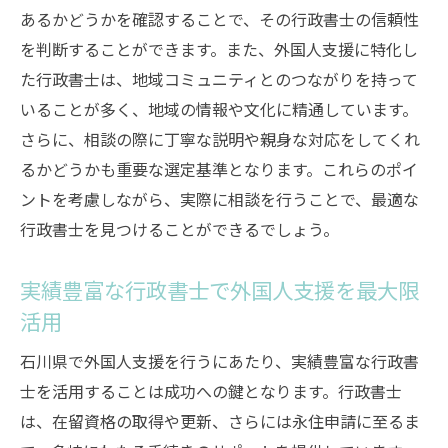
あるかどうかを確認することで、その行政書士の信頼性
外国人支援を受けるための行政書士の活用
を判断することができます。また、外国人支援に特化し
術
た行政書士は、地域コミュニティとのつながりを持って
石川県で外国人支援を受ける際の行政書士
いることが多く、地域の情報や文化に精通しています。
活用法
さらに、相談の際に丁寧な説明や親身な対応をしてくれ
外国人支援を最大化する行政書士の活用ポ
るかどうかも重要な選定基準となります。これらのポイ
イント
ントを考慮しながら、実際に相談を行うことで、最適な
行政書士を通じた外国人支援の効果的な利
行政書士を見つけることができるでしょう。
用法
外国人支援で役立つ行政書士の賢い使い方
実績豊富な行政書士で外国人支援を最大限
行政書士による石川県での在留資格取得の流れ
活用
石川県での在留資格取得を支える行政書士
石川県で外国人支援を行うにあたり、実績豊富な行政書
の流れ
士を活用することは成功への鍵となります。行政書士
行政書士が導く在留資格取得のプロセスと
は、在留資格の取得や更新、さらには永住申請に至るま
は