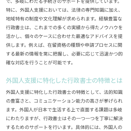
で、多岐にわたる手続きのサポートを提供しています。
外国人支援における在留資格取得の具体的
特に、外国人支援においては、法律の専門知識に加え、
手順
地域特有の制度や文化理解が求められます。経験豊富な
行政書士による在留資格取得のステップ解
行政書士は、これまでの多くの実績から得たノウハウを
説
活かし、個々のケースに合わせた最適なアドバイスを提
供します。例えば、在留資格の種類や申請プロセスに関
在留資格取得を効率化する行政書士の流れ
する最新の情報を常に把握し、必要に応じて迅速かつ的
行政書士と進める在留資格取得の一連の流
確な対応を行うことが可能です。
れ
石川県の行政書士が外国人支援に不可欠な理由
外国人支援に特化した行政書士の特徴とは
外国人支援における行政書士の重要性
外国人支援に特化した行政書士の特徴として、法的知識
行政書士が石川県で外国人支援に求められ
の豊富さと、コミュニケーション能力の高さが挙げられ
る理由
ます。外国人が日本で生活する上で直面する課題は多岐
外国人支援における行政書士の不可欠な役
にわたりますが、行政書士はその一つ一つを丁寧に解決
割
するためのサポートを行います。具体的には、外国人の