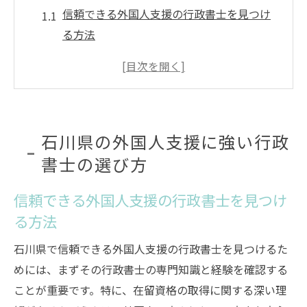
信頼できる外国人支援の行政書士を見つけ
る方法
外国人支援で評判の石川県行政書士を選ぶ
コツ
実績豊富な行政書士で外国人支援を最大限
活用
石川県の外国人支援に強い行政
外国人支援に特化した行政書士の特徴とは
書士の選び方
外国人支援行政書士の選定ポイントと注意
点
信頼できる外国人支援の行政書士を見つけ
石川県で外国人支援に優れた行政書士の見
る方法
分け方
石川県で信頼できる外国人支援の行政書士を見つけるた
在留資格取得で石川県の行政書士が提供するサ
めには、まずその行政書士の専門知識と経験を確認する
ポート
ことが重要です。特に、在留資格の取得に関する深い理
外国人支援に役立つ石川県行政書士のサポ