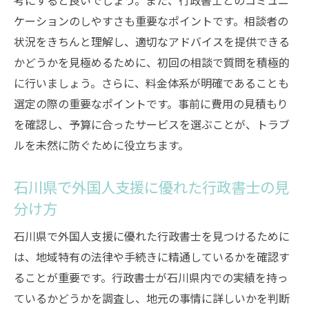
考にすると良いでしょう。また、行政書士とのコミュニ
策
ケーションのしやすさも重要なポイントです。相談者の
石川県での外国人支援を促進する行政書士
状況をきちんと理解し、適切なアドバイスを提供できる
の貢献
かどうかを見極めるために、初回の相談で質問を積極的
石川県で行政書士が外国人支援を行うポイント
に行いましょう。さらに、料金体系が明確であることも
行政書士が石川県で外国人支援を効果的に
選定の際の重要なポイントです。事前に費用の見積もり
行う方法
を確認し、予算に合ったサービスを選ぶことが、トラブ
外国人支援を成功させる行政書士の重要な
ルを未然に防ぐために役立ちます。
ポイント
行政書士による石川県での外国人支援のポ
石川県で外国人支援に優れた行政書士の見
イント解説
分け方
外国人支援を効率化する行政書士のポイン
石川県で外国人支援に優れた行政書士を見つけるために
ト
は、地域特有の法律や手続きに精通しているかを確認す
行政書士が石川県で外国人支援を行う際の
ることが重要です。行政書士が石川県内での実績を持っ
注意点
ているかどうかを調査し、地元の事情に詳しいかを判断