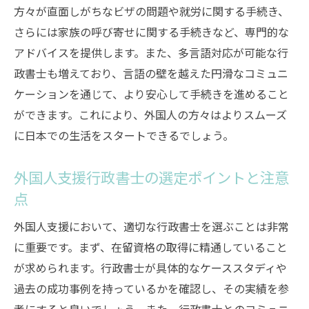
石川県で外国人支援に欠かせない行政書士
方々が直面しがちなビザの問題や就労に関する手続き、
の理由
さらには家族の呼び寄せに関する手続きなど、専門的な
行政書士が外国人支援に不可欠な背景とは
アドバイスを提供します。また、多言語対応が可能な行
外国人支援における行政書士の必要性と理
政書士も増えており、言語の壁を越えた円滑なコミュニ
由
ケーションを通じて、より安心して手続きを進めること
外国人支援を強化する石川県の行政書士の役割
ができます。これにより、外国人の方々はよりスムーズ
に日本での生活をスタートできるでしょう。
外国人支援を強化する行政書士の具体的役
割
外国人支援行政書士の選定ポイントと注意
行政書士による外国人支援の強化方法
点
石川県で外国人支援を強化する行政書士の
活動
外国人支援において、適切な行政書士を選ぶことは非常
に重要です。まず、在留資格の取得に精通していること
外国人支援における行政書士の役割と重要
が求められます。行政書士が具体的なケーススタディや
性
過去の成功事例を持っているかを確認し、その実績を参
行政書士が外国人支援を強化するための施