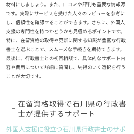
外国人支援を実現する行政書士の効果的な
材料にしましょう。また、口コミや評判も重要な情報源
ポイント
です。実際にサービスを受けた人々のレビューを参考に
し、信頼性を確認することができます。さらに、外国人
外国人支援の行政書士が石川県で果たす役割
支援の専門性を持つかどうかも見極めるポイントです。
石川県で外国人支援を担う行政書士の役割
特に、在留資格の取得や更新に関する知識が豊富な行政
行政書士が果たす外国人支援の具体的な役
書士を選ぶことで、スムーズな手続きを期待できます。
割
最後に、行政書士との初回相談で、具体的なサポート内
外国人支援における行政書士の役割の詳細
容や費用について詳細に質問し、納得のいく選択を行う
石川県での外国人支援を支える行政書士の
ことが大切です。
役割
行政書士が外国人支援において果たすべき
役割
在留資格取得で石川県の行政書
外国人支援を実現する行政書士の使命と役
士が提供するサポート
割
外国人支援に役立つ石川県行政書士のサポ