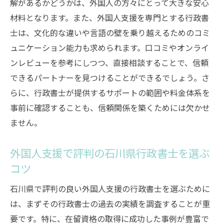
解があるかどうかは、外国人の方々にとって大きな安心
ート内容
材料となります。また、外国人支援を専門とする行政書
石川県で受けられる外国人支援と在留資格
士は、文化的な違いや言語の壁を乗り越えるためのコミ
サポート
ュニケーション能力も求められます。口コミやオンライ
行政書士による外国人支援と在留資格取得
ンレビューを参考にしつつ、直接相談することで、信頼
のプロセス
できるパートナーを見つけることができるでしょう。さ
外国人支援を通じた在留資格取得の秘訣
らに、行政書士が提供するサポートの範囲や料金体系を
事前に確認することも、信頼関係を築くためには欠かせ
石川県の行政書士が提供する在留資格取得
ません。
サポート
外国人支援に必要な行政書士のサポート内
外国人支援で評判の石川県行政書士を選ぶ
容
コツ
外国人支援を受けられる石川県での行政書士活
用法
石川県で評判の良い外国人支援の行政書士を選ぶために
は、まずその行政書士の過去の実績を調査することが重
行政書士を活用した石川県での外国人支援
要です。特に、在留資格の取得に成功した事例が豊富で
の方法