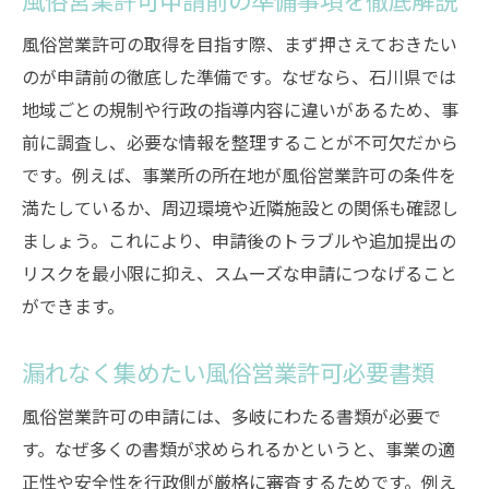
風俗営業許可の取得を目指す際、まず押さえておきたい
のが申請前の徹底した準備です。なぜなら、石川県では
地域ごとの規制や行政の指導内容に違いがあるため、事
前に調査し、必要な情報を整理することが不可欠だから
です。例えば、事業所の所在地が風俗営業許可の条件を
満たしているか、周辺環境や近隣施設との関係も確認し
ましょう。これにより、申請後のトラブルや追加提出の
リスクを最小限に抑え、スムーズな申請につなげること
ができます。
漏れなく集めたい風俗営業許可必要書類
風俗営業許可の申請には、多岐にわたる書類が必要で
す。なぜ多くの書類が求められるかというと、事業の適
正性や安全性を行政側が厳格に審査するためです。例え