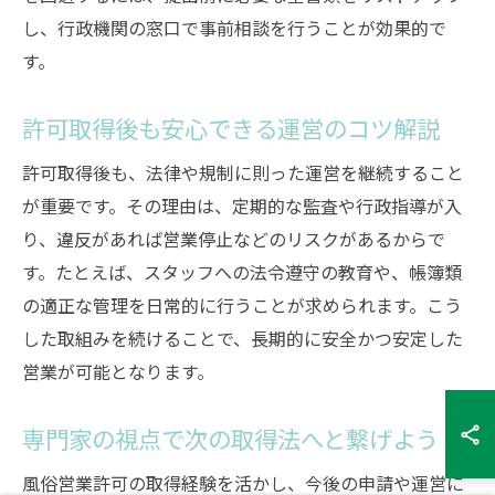
し、行政機関の窓口で事前相談を行うことが効果的で
す。
許可取得後も安心できる運営のコツ解説
許可取得後も、法律や規制に則った運営を継続すること
が重要です。その理由は、定期的な監査や行政指導が入
り、違反があれば営業停止などのリスクがあるからで
す。たとえば、スタッフへの法令遵守の教育や、帳簿類
の適正な管理を日常的に行うことが求められます。こう
した取組みを続けることで、長期的に安全かつ安定した
営業が可能となります。
専門家の視点で次の取得法へと繋げよう
風俗営業許可の取得経験を活かし、今後の申請や運営に