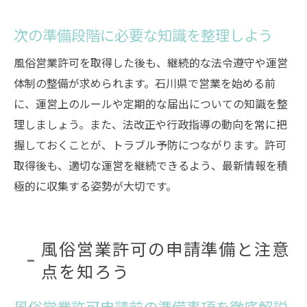
次の準備段階に必要な知識を整理しよう
風俗営業許可を取得した後も、継続的な法令遵守や運営
体制の整備が求められます。石川県で営業を始める前
に、運営上のルールや定期的な届出についての知識を整
理しましょう。また、法改正や行政指導の動向を常に把
握しておくことが、トラブル予防につながります。許可
取得後も、適切な運営を継続できるよう、最新情報を積
極的に収集する姿勢が大切です。
風俗営業許可の申請準備と注意
点を知ろう
風俗営業許可申請前の準備事項を徹底解説