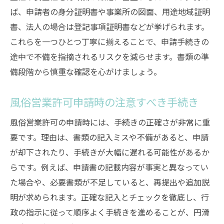
ば、申請者の身分証明書や事業所の図面、用途地域証明
書、法人の場合は登記事項証明書などが挙げられます。
これらを一つひとつ丁寧に揃えることで、申請手続きの
途中で不備を指摘されるリスクを減らせます。書類の準
備段階から慎重な確認を心がけましょう。
風俗営業許可申請時の注意すべき手続き
風俗営業許可の申請時には、手続きの正確さが非常に重
要です。理由は、書類の記入ミスや不備があると、申請
が却下されたり、手続きが大幅に遅れる可能性があるか
らです。例えば、申請書の記載内容が事実と異なってい
た場合や、必要書類が不足していると、再提出や追加説
明が求められます。正確な記入とチェックを徹底し、行
政の指示に従って順序よく手続きを進めることが、円滑