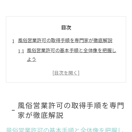
目次
風俗営業許可の取得手順を専門家が徹底解説
風俗営業許可の基本手順と全体像を把握し
よう
専門家視点の風俗営業許可申請の流れ解説
風俗営業許可申請で失敗しない準備術とは
風俗営業許可取得に必要な書類とその集め
方
風俗営業許可の取得手順を専門
風俗営業許可取得の際に避けたい落とし穴
家が徹底解説
次の申請方法を知るための基礎知識まとめ
石川県で風俗営業許可をスムーズに取る方法
風俗営業許可の基本手順と全体像を把握し