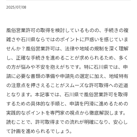
2025/07/08
風俗営業許可の取得を検討しているものの、手続きの複
雑さや石川県ならではのポイントに戸惑いを感じていま
せんか？風俗営業許可は、法律や地域の規制を深く理解
し、正確な手続きを進めることが求められるため、多く
の方が悩みや不安を抱えがちです。特に石川県では、申
請に必要な書類の準備や申請先の選定に加え、地域特有
の注意点を押さえることがスムーズな許可取得への近道
となります。本記事では、石川県で風俗営業許可を取得
するための具体的な手順と、申請を円滑に進めるための
実践的なポイントを専門家の視点から徹底解説します。
読むことで、許可取得までの流れが明確になり、安心し
て計画を進められるでしょう。