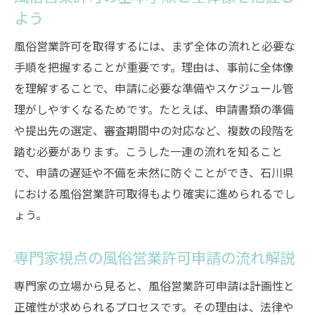
石川県で風俗営業許可を得るためのポイン
よう
ト
風俗営業許可を取得するには、まず全体の流れと必要な
風俗営業許可を石川県で円滑に進めるコツ
手順を把握することが重要です。理由は、事前に全体像
石川県特有の風俗営業許可申請注意事項
を理解することで、申請に必要な準備やスケジュール管
石川県で失敗しない風俗営業許可対策法
理がしやすくなるためです。たとえば、申請書類の準備
や提出先の選定、審査期間中の対応など、複数の段階を
石川県の風俗営業許可申請手順の実例紹介
踏む必要があります。こうした一連の流れを知ること
重要な申請ポイントを押さえて次へ進もう
で、申請の遅延や不備を未然に防ぐことができ、石川県
風俗営業許可申請で押さえるべき重要ポイント
における風俗営業許可取得もより確実に進められるでし
風俗営業許可申請で見落としやすい注意点
ょう。
法的基準に沿った風俗営業許可の申請方法
書類不備を防ぐ風俗営業許可準備の極意
専門家視点の風俗営業許可申請の流れ解説
風俗営業許可申請時のよくあるミスと対策
専門家の立場から見ると、風俗営業許可申請は計画性と
審査を通過するための風俗営業許可ポイン
正確性が求められるプロセスです。その理由は、法律や