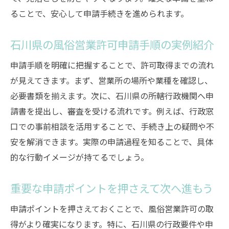
ることで、安心して申請手続きを進められます。
石川県の風俗営業許可申請手順の実例紹介
申請手順を明確に把握することで、許可取得までの流れ
が見えてきます。まず、営業所の場所や業種を確認し、
必要書類を揃えます。次に、石川県の所轄行政機関へ申
請書を提出し、審査を受ける流れです。例えば、行政窓
口での事前相談を活用することで、手続き上の疑問や不
安を解消できます。実際の申請過程を知ることで、具体
的な行動イメージが持てるでしょう。
重要な申請ポイントを押さえて次へ進もう
申請ポイントを押さえておくことで、風俗営業許可の取
得がより確実になります。特に、石川県の行政要件や申