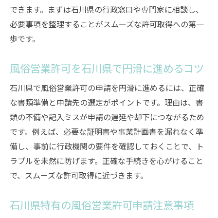
できます。まずは石川県の行政窓口や専門家に相談し、
必要事項を整理することがスムーズな許可取得への第一
歩です。
風俗営業許可を石川県で円滑に進めるコツ
石川県で風俗営業許可の申請を円滑に進めるには、正確
な書類準備と申請先の選定がポイントです。理由は、書
類の不備や記入ミスが申請の遅延や却下につながるため
です。例えば、必要な証明書や事業計画書を漏れなく準
備し、事前に行政機関の要件を確認しておくことで、ト
ラブルを未然に防げます。正確な手続きを心がけること
で、スムーズな許可取得に近づきます。
石川県特有の風俗営業許可申請注意事項