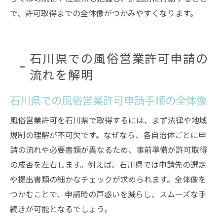
で、許可取得までの全体像がつかみやすくなります。
石川県での風俗営業許可申請の
流れを解明
石川県での風俗営業許可申請手順の全体像
風俗営業許可を石川県で取得するには、まず法律や地域
規制の理解が不可欠です。なぜなら、各自治体ごとに申
請の流れや必要書類が異なるため、事前準備が許可取得
の成否を左右します。例えば、石川県では申請先の選定
や提出書類の細かなチェックが求められます。全体像を
つかむことで、申請時の戸惑いを減らし、スムーズな手
続きが可能となるでしょう。