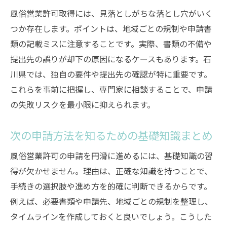
風俗営業許可のトラブル回避策と成功のコツ
風俗営業許可取得には、見落としがちな落とし穴がいく
風俗営業許可取得で起こりやすいトラブル
つか存在します。ポイントは、地域ごとの規制や申請書
例
類の記載ミスに注意することです。実際、書類の不備や
事前準備で防ぐ風俗営業許可申請の失敗
提出先の誤りが却下の原因になるケースもあります。石
審査落ちリスクを減らすための実践ポイン
川県では、独自の要件や提出先の確認が特に重要です。
ト
これらを事前に把握し、専門家に相談することで、申請
の失敗リスクを最小限に抑えられます。
風俗営業許可申請のトラブル事例と回避策
許可取得後も安心できる運営のコツ解説
次の申請方法を知るための基礎知識まとめ
専門家の視点で次の取得法へと繋げよう
風俗営業許可の申請を円滑に進めるには、基礎知識の習
風俗営業許可の専門家が教える安心の取得法
得が欠かせません。理由は、正確な知識を持つことで、
専門家が推奨する風俗営業許可取得の手順
手続きの選択肢や進め方を的確に判断できるからです。
安心して進めるための風俗営業許可準備法
例えば、必要書類や申請先、地域ごとの規制を整理し、
風俗営業許可の専門家活用メリットを解説
タイムラインを作成しておくと良いでしょう。こうした
風俗営業許可で困った時の相談先や支援策