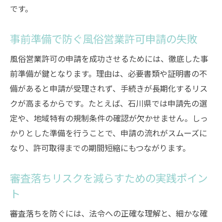
です。
事前準備で防ぐ風俗営業許可申請の失敗
風俗営業許可の申請を成功させるためには、徹底した事
前準備が鍵となります。理由は、必要書類や証明書の不
備があると申請が受理されず、手続きが長期化するリス
クが高まるからです。たとえば、石川県では申請先の選
定や、地域特有の規制条件の確認が欠かせません。しっ
かりとした準備を行うことで、申請の流れがスムーズに
なり、許可取得までの期間短縮にもつながります。
審査落ちリスクを減らすための実践ポイン
ト
審査落ちを防ぐには、法令への正確な理解と、細かな確