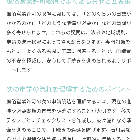
風俗営業許可取得でよくある質問と回答集
風俗営業許可の取得に関しては、「どのくらいの日数が
かかるのか」「どのような準備が必要か」などの質問が
多く寄せられます。これらの疑問は、法令や地域規則、
申請の進行状況によって答えが異なります。専門知識を
もとに、よくある質問に丁寧に回答することで、申請者
の不安を軽減し、安心して手続きを進められるようサポ
ートします。
次の申請の流れを理解するためのポイント
風俗営業許可の次の申請段階を理解するには、現在の進
捗や必要書類の有無を明確にすることが大切です。各ス
テップごとにチェックリストを作成し、抜け漏れなく準
備を進めることで、手続きの遅延を防げます。石川県な
らではの規制や注意点も把握し、計画的に行動すること