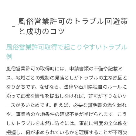
風俗営業許可のトラブル回避策
と成功のコツ
風俗営業許可取得で起こりやすいトラブル
例
風俗営業許可の取得時には、申請書類の不備や記載ミ
ス、地域ごとの規制の見落としがトラブルの主な原因と
なりがちです。なぜなら、法律や石川県独自のルールに
沿って正確な情報を提出しなければ、許可が下りないケ
ースが多いためです。例えば、必要な証明書の添付漏れ
や、事業所の立地条件の確認不足が挙げられます。こう
したトラブルを未然に防ぐには、事前に制度の全体像を
把握し、何が求められているかを理解することが不可欠