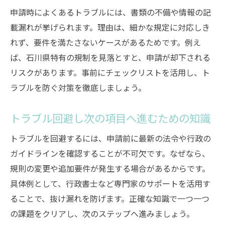
申請時によくあるトラブルには、書類の不備や情報の記
載漏れが挙げられます。理由は、細かな規定に対応しき
れず、要件を満たさないケースがあるためです。例え
ば、石川県特有の規制を見落とすと、申請が却下される
リスクがあります。事前にチェックリストを活用し、ト
ラブルを防ぐ対策を徹底しましょう。
トラブル回避し次の項目へ進むための知識
トラブルを回避するには、申請前に最新の法令や行政の
ガイドラインを確認することが不可欠です。なぜなら、
規則の変更や追加要件が発生する場合があるからです。
具体例として、行政書士など専門家のサポートを活用す
ることで、抜け漏れを防げます。正確な知識で一つ一つ
の課題をクリアし、次のステップへ進みましょう。