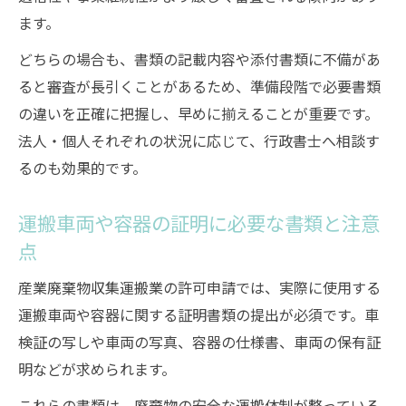
ます。
産業廃棄物収集運搬業許可で求められる法
令遵守
どちらの場合も、書類の記載内容や添付書類に不備があ
書類提出時に守るべき行政手続きの流れ
ると審査が長引くことがあるため、準備段階で必要書類
の違いを正確に把握し、早めに揃えることが重要です。
石川県の収集運搬業許可で必要な提出体制
法人・個人それぞれの状況に応じて、行政書士へ相談す
とは
るのも効果的です。
産業廃棄物収集運搬業許可における情報管
理の重要性
運搬車両や容器の証明に必要な書類と注意
ミスなく書類を提出するための実務ポイン
点
ト
産業廃棄物収集運搬業の許可申請では、実際に使用する
運搬車両や容器に関する証明書類の提出が必須です。車
検証の写しや車両の写真、容器の仕様書、車両の保有証
明などが求められます。
これらの書類は、廃棄物の安全な運搬体制が整っている