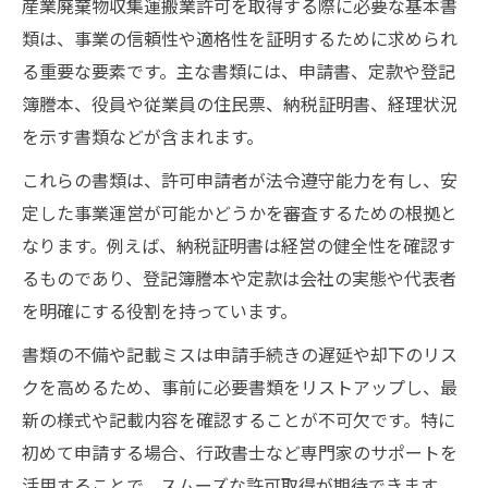
産業廃棄物収集運搬業許可を取得する際に必要な基本書
書類準備から申請までの流れと注意点を押さえ
類は、事業の信頼性や適格性を証明するために求められ
る
る重要な要素です。主な書類には、申請書、定款や登記
産業廃棄物収集運搬業許可の申請前準備の
簿謄本、役員や従業員の住民票、納税証明書、経理状況
全体像
を示す書類などが含まれます。
石川県で申請手続きを進める際の流れを解
これらの書類は、許可申請者が法令遵守能力を有し、安
説
定した事業運営が可能かどうかを審査するための根拠と
収集運搬業許可申請に必要な書類提出のタ
なります。例えば、納税証明書は経営の健全性を確認す
イミング
るものであり、登記簿謄本や定款は会社の実態や代表者
申請書作成時に気をつけたい具体的ポイン
を明確にする役割を持っています。
ト
書類の不備や記載ミスは申請手続きの遅延や却下のリス
行政窓口への産業廃棄物収集運搬業許可提
クを高めるため、事前に必要書類をリストアップし、最
出手順
新の様式や記載内容を確認することが不可欠です。特に
石川県で許可申請の成功率を高める秘訣
初めて申請する場合、行政書士など専門家のサポートを
申請成功へ導く産業廃棄物収集運搬業許可
活用することで、スムーズな許可取得が期待できます。