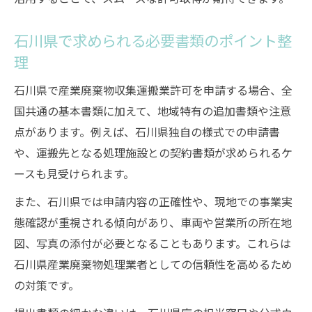
のコツ
ミスを防ぐための石川県独自の注意事項
石川県で求められる必要書類のポイント整
産業廃棄物収集運搬業許可で有効な事前準
理
備法
石川県で産業廃棄物収集運搬業許可を申請する場合、全
講習の活用で産業廃棄物収集運搬業許可を
国共通の基本書類に加えて、地域特有の追加書類や注意
確実に取得
点があります。例えば、石川県独自の様式での申請書
石川県担当窓口との円滑な連携が成功の鍵
や、運搬先となる処理施設との契約書類が求められるケ
申請書類の作成ポイントとよくあるミス対策
ースも見受けられます。
産業廃棄物収集運搬業許可申請書の正確な
また、石川県では申請内容の正確性や、現地での事業実
記入法
態確認が重視される傾向があり、車両や営業所の所在地
記載ミスを防ぐための書類作成チェックポ
図、写真の添付が必要となることもあります。これらは
イント
石川県産業廃棄物処理業者としての信頼性を高めるため
石川県の指導による書類作成時の最新注意
の対策です。
点