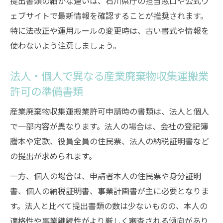
提出書類の細かな違いは、石川県庁の担当窓口や公式ウ
申請時に多い入力ミスとその具体的対策
ェブサイトで最新情報を確認することが推奨されます。
産業廃棄物収集運搬業許可書類提出で失敗
特に法改正や運用ルールの変更時は、古い書式や情報を
しない方法
使わないよう注意しましょう。
適正運営に役立つ産業廃棄物収集運搬業許可情
法人・個人で異なる産業廃棄物収集運搬業
報
許可の準備書類
産業廃棄物収集運搬業許可で守るべき運営
基準とは
産業廃棄物収集運搬業許可申請時の書類は、法人と個人
許可取得後の適正な事業運営ポイント解説
で一部内容が異なります。法人の場合は、会社の登記簿
石川県産業廃棄物処理業者の適正運営事例
謄本や定款、役員全員の住民票、法人の納税証明書など
紹介
の提出が求められます。
収集運搬業許可情報の最新動向を知る方法
一方、個人の場合は、申請者本人の住民票や身分証明
産業廃棄物収集運搬業許可更新時に必要な
書、個人の納税証明書、事業計画書が主に必要となりま
対応
す。法人と比べて提出書類の数は少ないものの、本人の
法令遵守なら書類提出の仕組みも重要に
適格性や事業継続性がより厳しく審査される傾向があり