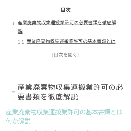
目次
産業廃棄物収集運搬業許可の必要書類を徹底解
説
産業廃棄物収集運搬業許可の基本書類とは
何か解説
石川県で求められる必要書類のポイント整
理
法人・個人で異なる産業廃棄物収集運搬業
産業廃棄物収集運搬業許可の必
許可の準備書類
要書類を徹底解説
運搬車両や容器の証明に必要な書類と注意
点
産業廃棄物収集運搬業許可の基本書類とは
産業廃棄物収集運搬業許可取得に不可欠な
何か解説
講習修了証