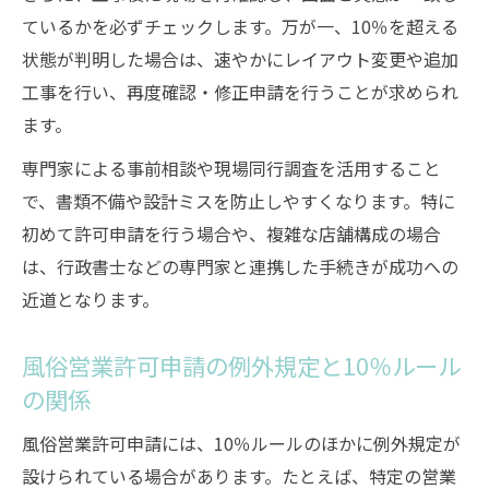
ているかを必ずチェックします。万が一、10％を超える
状態が判明した場合は、速やかにレイアウト変更や追加
工事を行い、再度確認・修正申請を行うことが求められ
ます。
専門家による事前相談や現場同行調査を活用すること
で、書類不備や設計ミスを防止しやすくなります。特に
初めて許可申請を行う場合や、複雑な店舗構成の場合
は、行政書士などの専門家と連携した手続きが成功への
近道となります。
風俗営業許可申請の例外規定と10％ルール
の関係
風俗営業許可申請には、10％ルールのほかに例外規定が
設けられている場合があります。たとえば、特定の営業