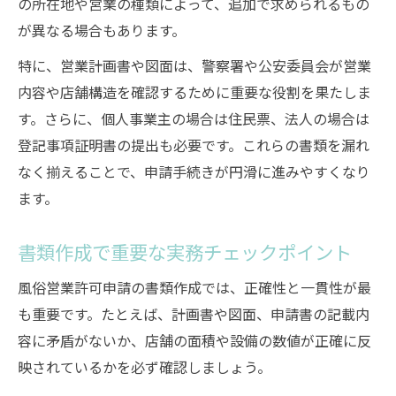
の所在地や営業の種類によって、追加で求められるもの
が異なる場合もあります。
特に、営業計画書や図面は、警察署や公安委員会が営業
内容や店舗構造を確認するために重要な役割を果たしま
す。さらに、個人事業主の場合は住民票、法人の場合は
登記事項証明書の提出も必要です。これらの書類を漏れ
なく揃えることで、申請手続きが円滑に進みやすくなり
ます。
書類作成で重要な実務チェックポイント
風俗営業許可申請の書類作成では、正確性と一貫性が最
も重要です。たとえば、計画書や図面、申請書の記載内
容に矛盾がないか、店舗の面積や設備の数値が正確に反
映されているかを必ず確認しましょう。