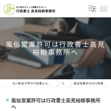
風俗営業許可は行政書士高見
裕樹事務所へ
石川県金沢市の行政書士なら行政書士高見裕樹事務所
コラム
風俗営業許可は行政書士高見裕樹事務所へ
風俗営業許可は行政書士高見裕樹事務所
へ