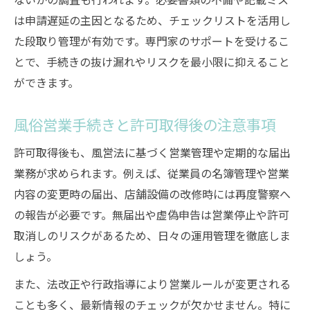
は申請遅延の主因となるため、チェックリストを活用し
た段取り管理が有効です。専門家のサポートを受けるこ
とで、手続きの抜け漏れやリスクを最小限に抑えること
ができます。
風俗営業手続きと許可取得後の注意事項
許可取得後も、風営法に基づく営業管理や定期的な届出
業務が求められます。例えば、従業員の名簿管理や営業
内容の変更時の届出、店舗設備の改修時には再度警察へ
の報告が必要です。無届出や虚偽申告は営業停止や許可
取消しのリスクがあるため、日々の運用管理を徹底しま
しょう。
また、法改正や行政指導により営業ルールが変更される
ことも多く、最新情報のチェックが欠かせません。特に