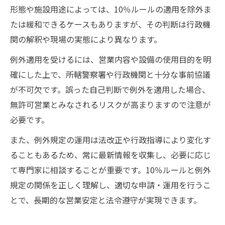
形態や施設用途によっては、10％ルールの適用を除外ま
たは緩和できるケースもありますが、その判断は行政機
関の解釈や現場の実態により異なります。
例外適用を受けるには、営業内容や設備の使用目的を明
確にした上で、所轄警察署や行政機関と十分な事前協議
が不可欠です。誤った自己判断で例外を適用した場合、
無許可営業とみなされるリスクが高まりますので注意が
必要です。
また、例外規定の運用は法改正や行政指導により変化す
ることもあるため、常に最新情報を収集し、必要に応じ
て専門家に相談することが重要です。10％ルールと例外
規定の関係を正しく理解し、適切な申請・運用を行うこ
とで、長期的な営業安定と法令遵守が実現できます。