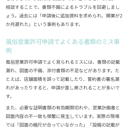
相談することで、書類不備によるトラブルを回避しまし
ょう。過去には「申請後に追加資料を求められ、開業が2
か月遅れた」という事例もあります。
風俗営業許可申請でよくある書類のミス事
例
風俗営業許可申請でよく見られるミスには、書類の記載
漏れ、図面の不備、添付書類の不足などがあります。た
とえば、店舗面積を誤って記載したり、誓約書の署名漏
れがあったりすると、申請が差し戻されることが多いで
す。
また、必要な証明書類の有効期限切れや、営業計画書と
図面内容の不一致も頻繁に発生しています。実際の現場
では「図面の縮尺が合っていなかった」「設備の記載が