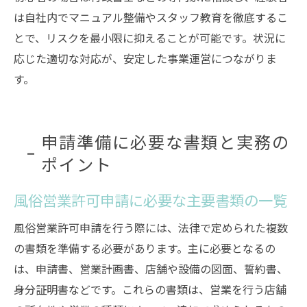
は自社内でマニュアル整備やスタッフ教育を徹底するこ
とで、リスクを最小限に抑えることが可能です。状況に
応じた適切な対応が、安定した事業運営につながりま
す。
申請準備に必要な書類と実務の
ポイント
風俗営業許可申請に必要な主要書類の一覧
風俗営業許可申請を行う際には、法律で定められた複数
の書類を準備する必要があります。主に必要となるの
は、申請書、営業計画書、店舗や設備の図面、誓約書、
身分証明書などです。これらの書類は、営業を行う店舗