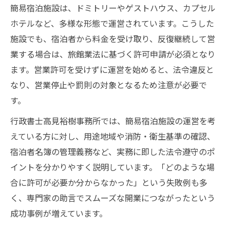
民泊への応用もできる簡易宿泊所申請の流
簡易宿泊施設は、ドミトリーやゲストハウス、カプセル
れ
ホテルなど、多様な形態で運営されています。こうした
旅館業許可申請で押さえるべき簡易宿泊所
施設でも、宿泊者から料金を受け取り、反復継続して営
手順
業する場合は、旅館業法に基づく許可申請が必須となり
簡易宿泊・民泊運営に必要な申請手順を紹
ます。営業許可を受けずに運営を始めると、法令違反と
介
なり、営業停止や罰則の対象となるため注意が必要で
旅館業許可申請を効率化するポイント
す。
行政書士高見裕樹事務所では、簡易宿泊施設の運営を考
えている方に対し、用途地域や消防・衛生基準の確認、
宿泊者名簿の管理義務など、実務に即した法令遵守のポ
イントを分かりやすく説明しています。「どのような場
合に許可が必要か分からなかった」という失敗例も多
く、専門家の助言でスムーズな開業につながったという
成功事例が増えています。