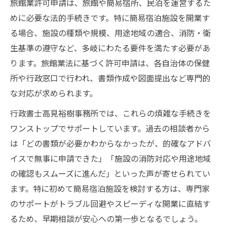
旅館業許可申請は、旅館や簡易宿所、民泊を運営するた
流れ
めに必要な法的手続きです。特に簡易宿泊施設を開業す
民泊と簡易宿泊の法令対策ポイントを整理
る場合、施設の種類や規模、用途地域の適合、消防・衛
旅館業許可申請で抑えるべき法令遵守の基
生基準の遵守など、多岐にわたる要件を満たす必要があ
本
ります。旅館業法に基づく許可申請は、各自治体の保健
民泊運営時の簡易宿泊と旅館業許可申請の
所や行政窓口で行われ、書類作成や図面提出など専門的
違い
な対応が求められます。
簡易宿泊や民泊の許可申請で注意したい法
行政書士高見裕樹事務所では、これらの煩雑な手続きを
律
ワンストップでサポートしています。過去の相談者から
民泊の合法運営を叶える行政書士サポートの強
は「どの書類が必要かわからなかったが、的確なアドバ
み
イスで無事に申請できた」「施設の消防対応や用途地域
旅館業許可申請と簡易宿泊の専門サポート
の確認もスムーズに進んだ」といった声が寄せられてい
体制
ます。特に初めて簡易宿泊施設を検討する方は、専門家
行政書士による民泊運営の法令対策サポー
のサポートがトラブル回避やスピーディな開業に直結す
ト
るため、早期相談が安心への第一歩となるでしょう。