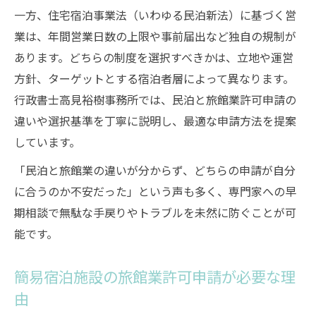
一方、住宅宿泊事業法（いわゆる民泊新法）に基づく営
民泊と旅館業許可申請どちらがおすすめ？
業は、年間営業日数の上限や事前届出など独自の規制が
申請手続きで失敗しないための重要チェックポ
あります。どちらの制度を選択すべきかは、立地や運営
イント
方針、ターゲットとする宿泊者層によって異なります。
旅館業許可申請の失敗を防ぐ事前準備とは
行政書士高見裕樹事務所では、民泊と旅館業許可申請の
簡易宿泊と民泊の書類チェックリストを紹
違いや選択基準を丁寧に説明し、最適な申請方法を提案
介
しています。
申請時の旅館業許可申請・民泊の注意点ま
「民泊と旅館業の違いが分からず、どちらの申請が自分
とめ
に合うのか不安だった」という声も多く、専門家への早
簡易宿泊・民泊申請で見落としがちな項目
期相談で無駄な手戻りやトラブルを未然に防ぐことが可
旅館業許可申請の必要書類と作成のコツ
能です。
旅館業法に基づく簡易宿泊所申請の流れを徹底
解説
簡易宿泊施設の旅館業許可申請が必要な理
簡易宿泊所の旅館業許可申請ステップ解説
由