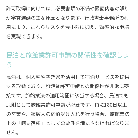
簡易宿泊の許可申請を行政書士に任せる安
許可取得に向けては、必要書類の不備や図面内容の誤り
心感
が審査遅延の主な原因となります。行政書士事務所の利
民泊・簡易宿泊の申請を行政書士が徹底支
用により、これらリスクを最小限に抑え、効率的な申請
援
を実現できます。
旅館業許可申請のプロが民泊合法化をサポ
民泊と旅館業許可申請の関係性を確認しよ
ート
う
違いを押さえた旅館業と簡易宿泊の賢い選択術
旅館業と簡易宿泊の違いを分かりやすく解
民泊は、個人宅や空き家を活用して宿泊サービスを提供
説
する形態であり、旅館業許可申請との関係性が非常に密
接です。旅館業法の適用範囲に該当する場合、民泊でも
民泊・簡易宿泊・旅館業許可申請の特徴比
原則として旅館業許可申請が必要です。特に180日以上
較
の営業や、複数人の宿泊受け入れを行う場合、旅館業法
営業形態に応じた賢い許可申請の選び方
上の「簡易宿所」としての要件を満たさなければなりま
旅館業許可申請と簡易宿泊の適切な使い分
せん。
け