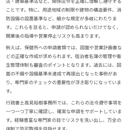
法・建築基準法など、関係法令を正確に理解し遵守する
ことです。特に、用途地域の制限や建物の構造要件、消
防設備の設置基準など、細かな規定が多岐にわたりま
す。これらを怠ると、申請が認められないだけでなく、
開業後の指導や営業停止リスクも高まります。
例えば、保健所への申請書類では、図面や営業計画書な
どの正確な作成が求められます。宿泊者名簿の管理や衛
生管理体制も審査のポイントとなります。過去には、図
面の不備や設備基準未達成で再提出となった事例があ
り、専門家のチェックの重要性が浮き彫りになっていま
す。
行政書士高見裕樹事務所では、これらの法令遵守事項を
一つ一つ丁寧に確認し、確実な申請をサポートしていま
す。経験豊富な専門家の目でリスクを洗い出し、万全の
体制で許可取得を目指せます。