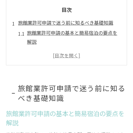
目次
旅館業許可申請で迷う前に知るべき基礎知識
旅館業許可申請の基本と簡易宿泊の要点を
解説
民泊と旅館業許可申請の関係性を確認しよ
う
簡易宿泊施設の旅館業許可申請が必要な理
由
旅館業許可申請で迷う前に知る
旅館業許可申請に必要な民泊の基礎知識と
べき基礎知識
は
旅館業許可申請・簡易宿泊の流れと注意点
旅館業許可申請の基本と簡易宿泊の要点を
簡易宿泊や民泊運営を始めたい方への法令対策
解説
簡易宿泊・民泊に必要な旅館業許可申請の