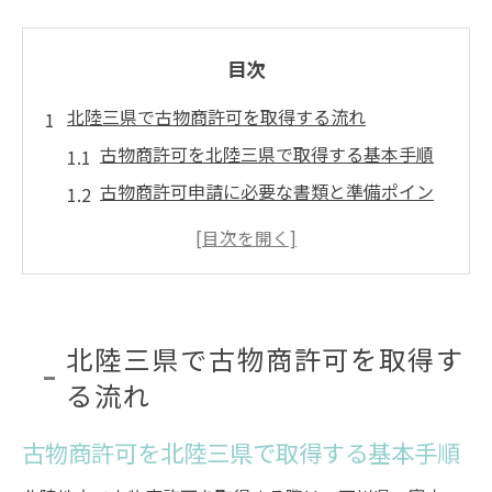
目次
北陸三県で古物商許可を取得する流れ
古物商許可を北陸三県で取得する基本手順
古物商許可申請に必要な書類と準備ポイン
ト
古物商許可証取得までの審査期間と流れを
解説
石川・富山・福井での古物商許可申請の特
北陸三県で古物商許可を取得す
徴
る流れ
古物商許可の取り方と効率的な進め方のコ
ツ
古物商許可を北陸三県で取得する基本手順
複数県での申請方法と申請先の選び方