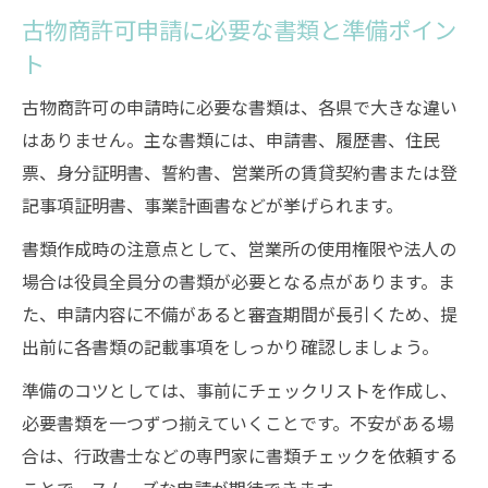
古物商許可申請に必要な書類と準備ポイン
石川・富山・福井で古物商許可が求められ
ト
る事例
古物商許可未取得時の罰則と法令順守の重
古物商許可の申請時に必要な書類は、各県で大きな違い
要性
はありません。主な書類には、申請書、履歴書、住民
古物商許可申請に役立つ最新法改正ポイント
票、身分証明書、誓約書、営業所の賃貸契約書または登
古物商許可申請で押さえるべき法改正の要
記事項証明書、事業計画書などが挙げられます。
点
書類作成時の注意点として、営業所の使用権限や法人の
2020年改正後の古物商許可申請の実務変化
場合は役員全員分の書類が必要となる点があります。ま
主たる営業所管轄による申請一本化のメリ
た、申請内容に不備があると審査期間が長引くため、提
ット
出前に各書類の記載事項をしっかり確認しましょう。
古物商許可の法改正で変わった申請手続き
準備のコツとしては、事前にチェックリストを作成し、
最新法改正で古物商許可申請が簡素化され
必要書類を一つずつ揃えていくことです。不安がある場
た理由
合は、行政書士などの専門家に書類チェックを依頼する
オンライン販売に不可欠な古物商許可の知識