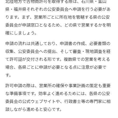
北陸地方で古物商許可を取得する際は、石川県・富山
複数県で古物商許可申請を行う際の実務ポ
県・福井県それぞれの公安委員会へ申請を行う必要があ
イント
ります。まず、営業所ごとに所在地を管轄する県の公安
古物商許可はどこで申請すべきか最新事情
委員会が申請窓口となるため、どの県で営業するかを明
を解説
確にしましょう。
主たる営業所の選定と申請先の適切な決め
申請の流れは共通しており、申請書の作成、必要書類の
方
収集、公安委員会への提出、そして審査・現地調査を経
古物商許可の申請書提出先と注意すべき点
て許可証が交付される形です。複数県での営業を考える
複数県対応の古物商許可申請の手順と注意
場合、各県ごとに申請が必要となる点に注意が必要で
点
す。
石川・富山・福井で古物商許可が必要な理由
許可申請の際は、営業所の確保や事業計画の策定も重要
北陸三県で古物商許可が必須となる背景と
な準備事項です。効率よく進めるためには、各県の公安
は
委員会の公式ウェブサイトや、行政書士等の専門家に相
古物商許可が事業運営に不可欠な法的根拠
談しながら進めると安心です。
古物商許可の有無で生じるリスクと注意点