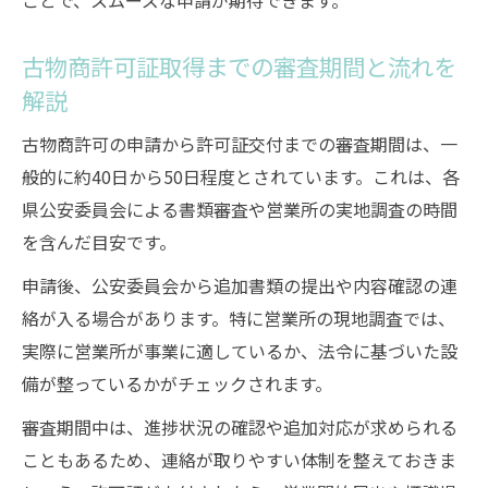
ことで、スムーズな申請が期待できます。
オンライン販売に対応した古物商許可の基
古物商許可証取得までの審査期間と流れを
本
解説
古物商許可取得でネット販売が合法にでき
る理由
古物商許可の申請から許可証交付までの審査期間は、一
古物商許可の取得後に必要なサイト上の表
般的に約40日から50日程度とされています。これは、各
示義務
県公安委員会による書類審査や営業所の実地調査の時間
を含んだ目安です。
ウェブ販売開始前に古物商許可が必須な理
由
申請後、公安委員会から追加書類の提出や内容確認の連
オンラインショップで古物商許可を活かす
絡が入る場合があります。特に営業所の現地調査では、
方法
実際に営業所が事業に適しているか、法令に基づいた設
備が整っているかがチェックされます。
メルカリ販売を始める方へ古物商許可の注意点
メルカリ販売で古物商許可が必要な理由と
審査期間中は、進捗状況の確認や追加対応が求められる
背景
こともあるため、連絡が取りやすい体制を整えておきま