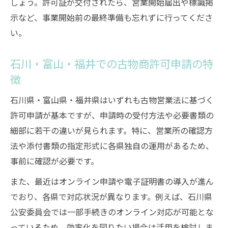
メルカリ系販売前に古物商許可を確認すべ
しょう。許可証が交付されたら、営業開始届出や標識掲
き理由
示など、事業開始前の最終準備も忘れずに行ってくださ
い。
古物商許可取得でメルカリ運営が安心でき
る理由
石川・富山・福井での古物商許可申請の特
メルカリ販売時の古物商許可番号表示ルー
徴
ル
古物商許可なしのメルカリ営業リスクと罰
石川県・富山県・福井県はいずれも古物営業法に基づく
則
許可申請が基本ですが、申請時の受付方法や必要書類の
細部に若干の違いが見られます。特に、営業所の確認方
法や添付書類の指定形式に各県独自の運用があるため、
事前に確認が必要です。
また、最近はオンライン申請や電子証明書の導入が進ん
でおり、各県で対応状況が異なります。例えば、石川県
公安委員会では一部手続きのオンライン対応が可能とな
っているため、効率化を図りたい場合は活用を検討しま