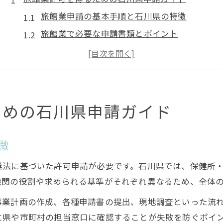
旅館業申請の基本手順と石川県の特徴
旅館業で必要な申請書類とポイント
保健所・消防署協議を進める準備方法
旅館業許可取得までの流れを徹底解説
旅館業の申請費用や手数料の考え方
消防署や市役所との協議が鍵となる旅館業手続き
ための石川県申請ガイド
旅館業で押さえる消防署協議の流れ
市役所で確認すべき用途地域と制限
徴
旅館業手続きのための行政協議の実際
業法に基づいた許可申請が必要です。石川県では、保健所
建築基準や消防設備の整備ポイント
機関の役割や求められる基準がそれぞれ異なるため、全体
旅館業許可のための申請相談のコツ
事業計画の作成、各種申請書の提出、現地調査といった流
保健所を通じた旅館業許可の成功ポイント
に県や市町村の担当窓口に確認することが失敗を防ぐポイ