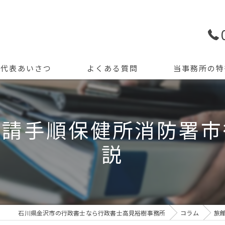
代表あいさつ
よくある質問
当事務所の特
許認可申請
申請手順保健所消防署市
創業支援
説
開業
資金調達
会計記帳
石川県金沢市の行政書士なら行政書士高見裕樹事務所
コラム
旅