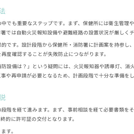
用途地域や都市計画制限の確認方法
法
旅館業法手続きに関する必要書類一覧
の中でも重要なステップです。まず、保健所には衛生管理
市役所で協議する際の注意点とは
防署では自動火災報知設備や避難経路の設置状況が厳しく
旅館業法と関連法令を理解する重要性
果的です。設計段階から保健所・消防署に計画案を持参し
旅館業法の基礎知識と石川県独自の流れ
を再度確認することが失敗防止につながります。
旅館業法の基礎を石川県視点で学ぶ
消防設備は？」という疑問には、火災報知器や誘導灯、消
旅館業法と石川県規定の違いを解説
工事や再申請が必要となるため、計画段階で十分な準備を
旅館業法簡単理解と法令遵守の重要性
石川県で必要な旅館業法の手続きとは
説
旅館業法による宿泊者名簿管理の方法
の段階を経て進みます。まず、事前相談を経て必要書類を
最終的に許可証の交付となります。
ります。