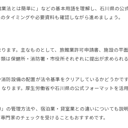
旅館業許可に必要な保健所相談の進め方
館業法とは簡単に」などの基本用語を理解し、石川県の公
事前協議で確認したい旅館業の要件
議のタイミングや必要資料も確認しながら進めましょう。
旅館業申請時の現地調査と注意点
宿泊施設定義と保健所手続きの流れ
申請書類作成時のポイントを解説
なります。主なものとして、旅館業許可申請書、施設の平
旅館業を始めるなら石川県の申請制度を理解
書類は保健所・消防署・市役所それぞれに提出が求められ
石川県の旅館業申請制度を詳しく解説
旅館業で求められる手続きの全体像
や消防設備の配置が法令基準をクリアしているかどうかで
宿泊業開業に必要な石川県基準とは
くなります。厚生労働省や石川県の公式フォーマットを活
旅館業法と石川県独自の流れの違い
石川県での旅館業協議の進め方
簿」の管理方法や、宿泊業・貸室業との違いについても説
市役所で進める旅館業法手続きの全体像
ど専門家のチェックを受けることもおすすめです。
旅館業申請における市役所相談の流れ