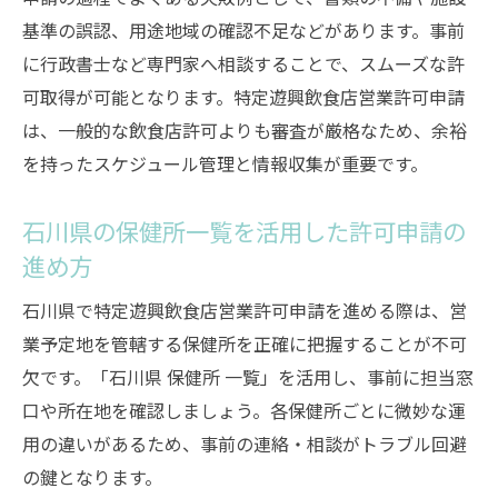
務知識
基準の誤認、用途地域の確認不足などがあります。事前
特定遊興飲食店営業許可申請の対象となる
に行政書士など専門家へ相談することで、スムーズな許
業態とは
可取得が可能となります。特定遊興飲食店営業許可申請
風営法2条11項による特定遊興飲食店営業の
は、一般的な飲食店許可よりも審査が厳格なため、余裕
定義を整理
を持ったスケジュール管理と情報収集が重要です。
4号営業該当性の判断基準と許可申請の必要
性
石川県の保健所一覧を活用した許可申請の
ナイトクラブやバーで求められる遊興行為
進め方
の範囲
石川県で特定遊興飲食店営業許可申請を進める際は、営
ショーやダンスなど遊興行為の具体的な事
業予定地を管轄する保健所を正確に把握することが不可
例解説
欠です。「石川県 保健所 一覧」を活用し、事前に担当窓
富山県や福井県で許可取得を目指す際の注意点
口や所在地を確認しましょう。各保健所ごとに微妙な運
まとめ
用の違いがあるため、事前の連絡・相談がトラブル回避
富山県・福井県で特定遊興飲食店営業許可
の鍵となります。