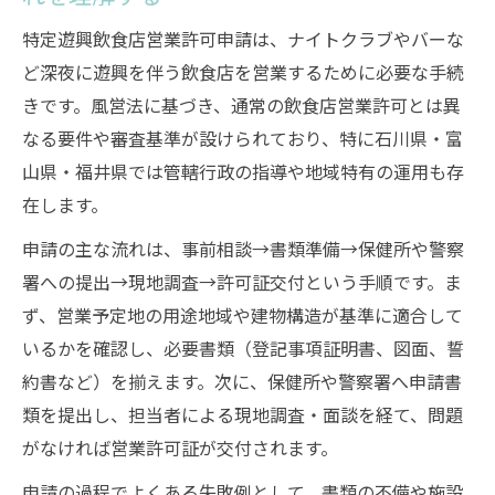
要なポイント
特定遊興飲食店営業許可申請は、ナイトクラブやバーな
飲食店営業許可に必要な書類一覧と申請準備の
ど深夜に遊興を伴う飲食店を営業するために必要な手続
ポイント
きです。風営法に基づき、通常の飲食店営業許可とは異
飲食店営業許可申請書の正しい記入と提出
なる要件や審査基準が設けられており、特に石川県・富
方法
山県・福井県では管轄行政の指導や地域特有の運用も存
特定遊興飲食店営業許可申請で必要な書類
在します。
チェックリスト
申請の主な流れは、事前相談→書類準備→保健所や警察
保健所提出書類の作成ポイントと注意点を
署への提出→現地調査→許可証交付という手順です。ま
解説
ず、営業予定地の用途地域や建物構造が基準に適合して
営業設備の大要や配置図作成のコツと実務
いるかを確認し、必要書類（登記事項証明書、図面、誓
アドバイス
約書など）を揃えます。次に、保健所や警察署へ申請書
食品衛生責任者資格証明と衛生管理者試験
類を提出し、担当者による現地調査・面談を経て、問題
の役割
がなければ営業許可証が交付されます。
特定遊興飲食店営業の定義や4号該当性に迫る実
申請の過程でよくある失敗例として、書類の不備や施設