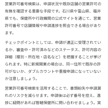
営業許可申請の確認
営業許可番号検索は、申請状況や既存店舗の営業許可の
保健福祉センター石川県での書類受付と相
有無を確認する重要な手段です。石川県や富山県、福井
談ポイント
県でも、保健所や行政機関の公式サイトを通じて、営業
許可番号で店舗情報や申請進捗を照会できる場合があり
飲食店許可や衛生管理者情報のスムーズな
ます。
収集法
申請後の進捗管理に役立つ営業許可申請書
チェックポイントとしては、申請が適正に受理されてい
の保管術
るか、審査中・許可済みなどのステータス、許可内容の
申請から施設検査までの流れと成功のコツを伝
詳細（種別・所在地・店名など）を把握することが挙げ
授
られます。特に新規開業の場合は、同一住所で既存の許
可がないか、ダブルカウントや重複申請になっていない
特定遊興飲食店営業許可申請から検査まで
か注意しましょう。
の全体スケジュール
施設検査当日の流れと事前準備のポイント
営業許可番号検索を活用することで、書類紛失や申請漏
を押さえる
れのリスクを減らせます。申請後は必ず番号を控え、進
捗に疑問があれば管轄保健所に問い合わせましょう。実
保健所の立入検査で失敗しない特定遊興飲