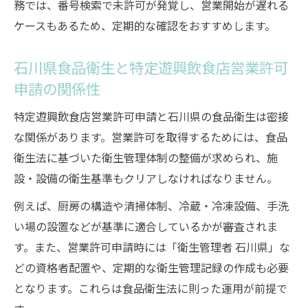
務では、番号検索で未許可が発覚し、営業開始が遅れる
食店営業許可申請のコツ
ケースもあるため、定期的な確認をおすすめします。
開業前10日以内の書類提出タイミングに注
意しよう
石川県食品衛生と特定遊興飲食店営業許可
申請後に気をつけたい営業設備の最終確認
申請の関係性
事項
特定遊興飲食店営業許可申請と石川県の食品衛生は密接
な関係があります。営業許可を取得するためには、食品
衛生法に基づいた衛生管理体制の整備が求められ、施
設・設備の衛生基準もクリアしなければなりません。
例えば、厨房の構造や清掃体制、冷蔵・冷凍設備、手洗
い場の設置などが基準に適合しているかが審査されま
す。また、営業許可申請時には「衛生管理者 石川県」な
どの資格者配置や、定期的な衛生管理記録の作成も必要
となります。これらは食品衛生法に則った運用が前提で