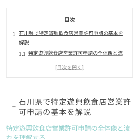
目次
石川県で特定遊興飲食店営業許可申請の基本を
解説
特定遊興飲食店営業許可申請の全体像と流
れを理解する
石川県の保健所一覧を活用した許可申請の
進め方
営業許可番号検索で確認する申請状況のチ
石川県で特定遊興飲食店営業許
ェックポイント
可申請の基本を解説
石川県食品衛生と特定遊興飲食店営業許可
申請の関係性
特定遊興飲食店営業許可申請の全体像と流
石川県保健福祉センターでの事前相談の重
れを理解する