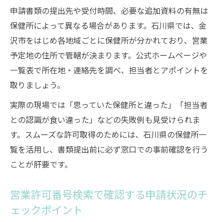
申請の流れ
申請書類の提出先や受付時間、必要な追加資料の有無は
各県の保健所への事前相談で押さえるべき
保健所によって異なる場合があります。石川県では、金
ポイント
沢市をはじめ各地域ごとに保健所が分かれており、営業
保健福祉センターの役割と申請書類の提出
予定地の住所で管轄が決まります。公式ホームページや
方法に注目
一覧表で所在地・連絡先を調べ、担当者とアポイントを
他県と比較した特定遊興飲食店営業許可申
取りましょう。
請の違い
実際の現場では「思っていた保健所と違った」「担当者
衛生管理者試験の県ごとの日程や準備事項
との認識が食い違った」などの失敗例も見受けられま
まとめ
す。スムーズな許可取得のためには、石川県の保健所一
保健所一覧や営業許可番号検索を活用した手続
覧を活用し、書類提出前に必ず窓口での事前確認を行う
き術
ことが肝要です。
石川県保健所一覧から担当窓口の探し方と
営業許可番号検索で確認する申請状況のチ
相談手順
ェックポイント
営業許可番号検索を使った特定遊興飲食店