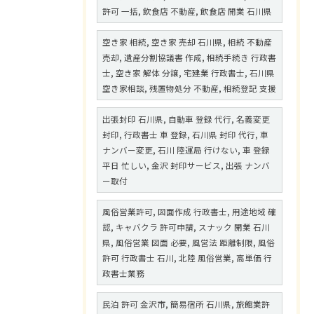
許可 一括, 飲食店 不動産, 飲食店 開業 石川県
空き家 相続, 空き家 売却 石川県, 相続 不動産
売却, 遺産分割協議書 作成, 相続手続き 行政書
士, 空き家 解体 分譲, 宅建業 行政書士, 石川県
空き家相談, 残置物処分 不動産, 相続登記 支援
出張封印 石川県, 自動車 登録 代行, 名義変更
封印, 行政書士 車 登録, 石川県 封印 代行, 車
ナンバー変更, 石川 陸運局 行けない, 車 登録
平日 忙しい, 金沢 封印サービス, 出張 ナンバ
ー取付
風俗営業許可, 図面作成 行政書士, 用途地域 確
認, キャバクラ 許可申請, スナック 開業 石川
県, 風俗営業 図面 必要, 風営法 距離制限, 風俗
許可 行政書士 石川, 北陸 風俗営業, 高単価 行
政書士業務
民泊 許可 金沢市, 簡易宿所 石川県, 旅館業許