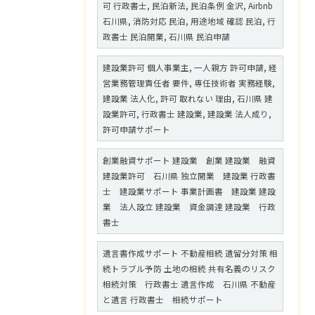
可 行政書士, 民泊新法, 民泊条例 金沢, Airbnb
石川県, 消防対応 民泊, 用途地域 確認 民泊, 行
政書士 民泊開業, 石川県 民泊申請
建設業許可 個人事業主, 一人親方 許可申請, 経
営業務管理責任者 要件, 専任技術者 実務経験,
建設業 法人化, 許可 取れない 理由, 石川県 建
設業許可, 行政書士 建設業, 建設業 法人成り,
許可申請サポート
創業融資サポート 建設業 創業 建設業 融資
建設業許可 石川県 独立開業 建設業 行政書
士 建設業サポート 事業計画書 建設業 建設
業 法人設立 建設業 資金調達 建設業 行政
書士
遺言書作成サポート 不動産相続 遺留分対策 相
続トラブル予防 土地の相続 共有名義のリスク
相続対策 行政書士 遺言作成 石川県 不動産
と遺言 行政書士 相続サポート