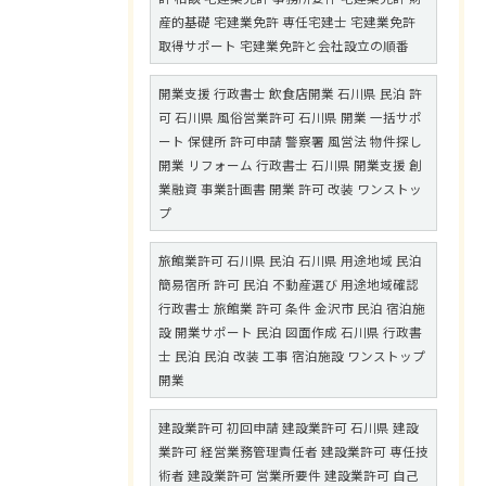
産的基礎 宅建業免許 専任宅建士 宅建業免許
取得サポート 宅建業免許と会社設立の順番
開業支援 行政書士 飲食店開業 石川県 民泊 許
可 石川県 風俗営業許可 石川県 開業 一括サポ
ート 保健所 許可申請 警察署 風営法 物件探し
開業 リフォーム 行政書士 石川県 開業支援 創
業融資 事業計画書 開業 許可 改装 ワンストッ
プ
旅館業許可 石川県 民泊 石川県 用途地域 民泊
簡易宿所 許可 民泊 不動産選び 用途地域確認
行政書士 旅館業 許可 条件 金沢市 民泊 宿泊施
設 開業サポート 民泊 図面作成 石川県 行政書
士 民泊 民泊 改装 工事 宿泊施設 ワンストップ
開業
建設業許可 初回申請 建設業許可 石川県 建設
業許可 経営業務管理責任者 建設業許可 専任技
術者 建設業許可 営業所要件 建設業許可 自己