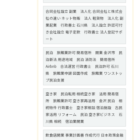
合同会社設立 副業 法人化 合同会社と株式会
社の違い ネット物販 法人 軽貨物 法人化 副
業起業 行政書士 石川県 法人設立 許認可付
き会社設立 電子定款 行政書士 法人登記サポ
ート
民泊 旅館業許可 簡易宿所 開業 金沢市 民
泊新法 用途地域 民泊 消防法 簡易宿所
Airbnb 合法運営 行政書士 民泊許可 石川
県 旅館業申請 図面作成 旅館業 ワンストッ
プ民泊支援
空き家 民泊転用 相続空き家 活用 簡易宿
所 旅館業許可 空き家再活用 金沢 民泊 相
続物件 行政書士 空き家相談 宿泊施設 古民
家活用 リフォーム 民泊 空き家ビジネス 石
川県 相続 宿泊業開業
飲食店開業 事業計画書 作成代行 日本政策金融