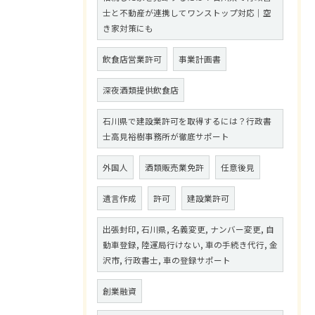
士と不動産が連携してワンストップ対応｜空
き家対策にも
飲食店営業許可
事業計画書
深夜酒類提供飲食店
石川県で建設業許可を取得するには？行政書
士高見裕樹事務所が徹底サポート
外国人
酒類販売業免許
任意後見
遺言作成
許可
建設業許可
出張封印, 石川県, 名義変更, ナンバー変更, 自
動車登録, 陸運局行けない, 車の手続き代行, 金
沢市, 行政書士, 車の登録サポート
創業融資