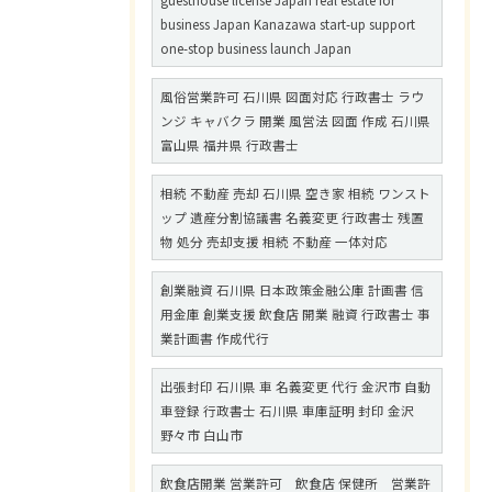
guesthouse license Japan real estate for
business Japan Kanazawa start-up support
one-stop business launch Japan
風俗営業許可 石川県 図面対応 行政書士 ラウ
ンジ キャバクラ 開業 風営法 図面 作成 石川県
富山県 福井県 行政書士
相続 不動産 売却 石川県 空き家 相続 ワンスト
ップ 遺産分割協議書 名義変更 行政書士 残置
物 処分 売却支援 相続 不動産 一体対応
創業融資 石川県 日本政策金融公庫 計画書 信
用金庫 創業支援 飲食店 開業 融資 行政書士 事
業計画書 作成代行
出張封印 石川県 車 名義変更 代行 金沢市 自動
車登録 行政書士 石川県 車庫証明 封印 金沢
野々市 白山市
飲食店開業 営業許可 飲食店 保健所 営業許