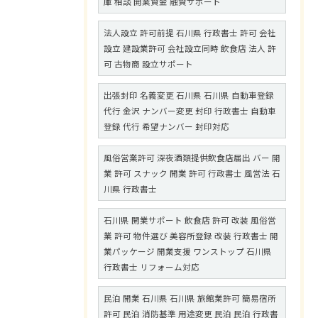
庫 相談 開業資金 融資サポート
法人設立 許可前提 石川県 行政書士 許可 会社
設立 建設業許可 会社設立同時 飲食店 法人 許
可 古物商 設立サポート
出張封印 名義変更 石川県 石川県 自動車登録
代行 金沢 ナンバー変更 封印 行政書士 自動車
登録 代行 希望ナンバー 封印対応
風俗営業許可 深夜酒類提供飲食店届出 バー 開
業 許可 スナック 開業 許可 行政書士 風営法 石
川県 行政書士
石川県 開業サポート 飲食店 許可 改装 風俗営
業 許可 物件選び 美容所登録 改装 行政書士 開
業パッケージ 開業支援 ワンストップ 石川県
行政書士 リフォーム対応
民泊 開業 石川県 石川県 旅館業許可 簡易宿所
許可 民泊 消防基準 用途変更 民泊 民泊 行政書