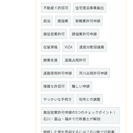
不動産×許認可
住宅宿泊事業届出
民泊
建設業
旅館業許可申請
風俗営業許可
建設業許可申請
在留資格
VIZA
遺産分割協議書
開業支援
道路占用許可
道路使用許可申請
河川占用許可申請
複雑な許認可
難しい申請
やっかいな手続き
役所との調整
風俗営業許可申請の5つのチェックポイント｜
石川・富山・福井で行政書士が解説
相続した家を売却するには？石川県で行政書