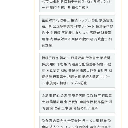
沢市 出張封印 自動車手続き 代行 希望ナンバ
ー 申請代行 石川県 車の手続き
生前対策 行政書士 相続トラブル防止 家族信託
石川県 公正証書遺言 作成サポート 任意後見契
約 支援 相続 不動産共有リスク 高齢者 財産管
理 相続 争族対策 石川県 相続相談 行政書士 相
続支援
相続手続き 初めて 戸籍収集 行政書士 相続関
係説明図 作成 相続 遺産分割協議書 相続 不動
産 名義変更 相続 登記 司法書士連携 石川県 相
続相談 行政書士 相続支援 相続人確定 サポー
ト 家族間の相続トラブル防止
金沢市 民泊 金沢市 簡易宿所 民泊 許可 行政書
士 旅館業許可 金沢 民泊 申請代行 簡易宿所 消
防 民泊 改装 工事 民泊 始めたい 金沢
飲食店 合同会社 合同会社 ラーメン屋 開業 飲
食店 法人化 メリット 合同会社 設立 行政書士