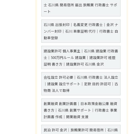
士 石川県 簡易宿所 届出 旅館業 行政書士 サポ
ート
石川県 出張封印｜名義変更 行政書士｜金沢 ナ
ンバー封印｜石川 車庫証明 代行｜行政書士 自
動車登録
建設業許可 個人事業主｜石川県 建設業 行政書
士｜500万円ルール 建設業｜建設業許可 経歴
証明 書き方｜建設業許可 石川県 金沢
会社設立 許可必要｜石川県 行政書士 法人設立
｜建設業 設立サポート｜定款 目的 許認可｜古
物商 法人で取得
創業融資 創業計画書｜日本政策金融公庫 融資
書き方｜石川県 創業サポート｜行政書士 事業
計画書 作成｜開業融資 支援
民泊 許可 金沢｜旅館業許可 簡易宿所｜石川県