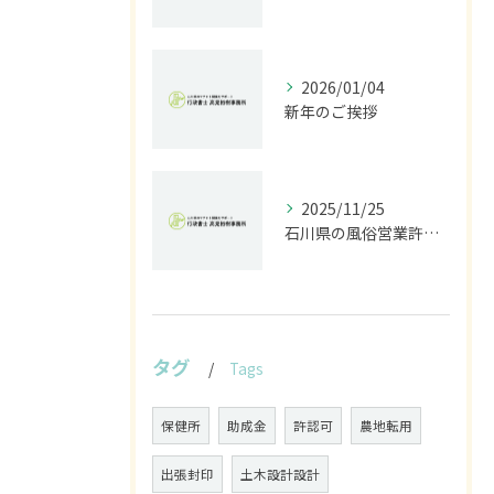
2026/01/04
新年のご挨拶
2025/11/25
石川県の風俗営業許可なら行政書士高見裕樹事務所｜金沢・野々市・白山対応｜警察事前相談から図面作成まで
タグ
Tags
保健所
助成金
許認可
農地転用
出張封印
土木設計設計