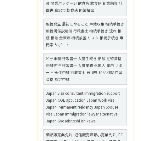
装 開業パッケージ 飲食店 飲食店 創業融資 計
画書 金沢市 飲食店 開業相談
相続発生 最初にやること 戸籍収集 相続手続き
相続関係説明図 行政書士 相続手続き 流れ 相
続 相談 金沢市 相続放置 リスク 相続手続き 専
門家 サポート
ビザ申請 行政書士 入管手続き 相談 在留資格
申請代行 行政書士 入管業務 外国人 雇用 サポ
ート 永住申請 行政書士 石川県 ビザ相談 在留
資格 認定申請
Japan visa consultant Immigration support
Japan COE application Japan Work visa
Japan Permanent residency Japan Spouse
visa Japan Immigration lawyer alternative
Japan Gyoseishoshi Ishikawa
酒類販売業免許, 通信販売酒類小売業免許, EC