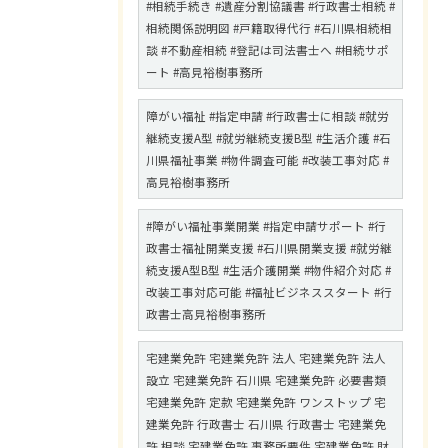
#相続手続き #遺産分割協議書 #行政書士相続 #
相続関係説明図 #戸籍取得代行 #石川県相続相
談 #不動産相続 #登記は司法書士へ #相続サポ
ート #高見裕樹事務所
障がい福祉 #指定申請 #行政書士に相談 #就労
継続支援A型 #就労継続支援B型 #生活介護 #石
川県福祉事業 #物件調査可能 #改装工事対応 #
高見裕樹事務所
#障がい福祉事業開業 #指定申請サポート #行
政書士福祉開業支援 #石川県開業支援 #就労継
続支援A型B型 #生活介護開業 #物件紹介対応 #
改装工事対応可能 #福祉ビジネススタート #行
政書士高見裕樹事務所
宅建業免許 宅建業免許 法人 宅建業免許 法人
設立 宅建業免許 石川県 宅建業免許 必要書類
宅建業免許 定款 宅建業免許 ワンストップ 宅
建業免許 行政書士 石川県 行政書士 宅建業免
許 相談 宅建業免許 事務所要件 宅建業免許 財