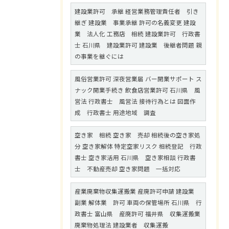
建設業許可 承継 経営業務管理責任者 引き
継ぎ 建設業 事業承継 許可の名義変更 建設
業 法人化 工務店 相続 建設業許可 行政書
士 石川県 建設業許可 建設業 後継者問題 親
の事業を継ぐには
風俗営業許可 深夜営業届 バー開業サポート ス
ナック開業手続き 飲食店営業許可 石川県 風
営法 行政書士 風営法 接待行為とは 図面作
成 行政書士 用途地域 調査
空き家 相続 空き家 売却 相続後の空き家処
分 空き家解体 特定空家リスク 相続登記 行政
書士 空き家活用 石川県 空き家相談 行政書
士 不動産売却 空き家問題 一括対応
産業廃棄物収集運搬業 産廃許可申請 建設業
副業 解体業 許可 車両の保管場所 石川県 行
政書士 富山県 産廃許可 福井県 収集運搬業
廃棄物処理法 建設業者 収集運搬