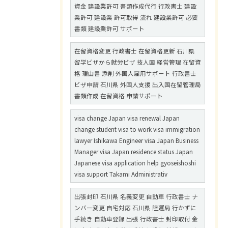
資金 建設業許可 書類作成代行 行政書士 建設
業許可 建設業 許可取得 流れ 建設業許可 必要
書類 建設業許可 サポート
在留資格変更 行政書士 在留資格更新 石川県
留学ビザから就労ビザ 技人国 経営管理 在留資
格 理由書 添削 外国人雇用サポート 行政書士
ビザ申請 石川県 外国人支援 出入国在留管理局
書類作成 在留資格 申請サポート
visa change Japan visa renewal Japan
change student visa to work visa immigration
lawyer Ishikawa Engineer visa Japan Business
Manager visa Japan residence status Japan
Japanese visa application help gyoseishoshi
visa support Takami Administrativ
出張封印 石川県 名義変更 自動車 行政書士 ナ
ンバー変更 自宅対応 石川県 陸運局 行かずに
手続き 自動車登録 出張 行政書士 封印取付 金