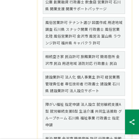
公庫 創業融資 行政書士 飲食店 営業許可 石川
県 開業支援 開業サポートパッケージ
風俗営業許可 テナント選び 図面作成 用途地域
調査 石川県 スナック開業 行政書士 風俗営業
北陸 風俗営業許可 金沢市 風営法 富山県 ラウ
ンジ許可 福井県 キャバクラ 許可
相続空き家 民泊許可 旅館業許可 簡易宿所 金
沢市 民泊 用途地域 消防対応 行政書士 民泊
建設業許可 法人化 個人事業主 許可 経営業務
管理責任者 専任技術者 行政書士 建設業 石川
県 建設業許可 法人設立サポート
障がい福祉 指定申請 法人設立 就労継続支援A
型 就労継続支援B型 生活介護 共同生活援助 グ
ループホーム 石川県 福祉事業 行政書士 指定
申請
民泊 開業 金沢市 簡易宿所 許可 行政書士 旅館