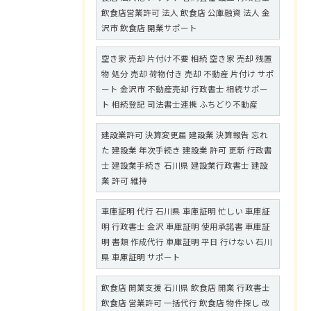
飲食店営業許可 法人 飲食店 公庫融資 法人 金
沢市 飲食店 開業サポート
空き家 売却 片付け不要 相続 空き家 売却 残置
物 処分 売却 荷物付き 売却 不動産 片付け サポ
ート 金沢市 不動産売却 行政書士 相続サポー
ト 相続登記 司法書士連携 ふちどり不動産
建設業許可 決算変更届 建設業 決算報告 忘れ
た 建設業 年次手続き 建設業 許可 更新 行政書
士 建設業手続き 石川県 建設業行政書士 建設
業 許可 維持
車庫証明 代行 石川県 車庫証明 忙しい 車庫証
明 行政書士 金沢 車庫証明 使用承諾書 車庫証
明 書類 作成代行 車庫証明 平日 行けない 石川
県 車庫証明 サポート
飲食店 開業支援 石川県 飲食店 開業 行政書士
飲食店 営業許可 一括代行 飲食店 物件探し 改