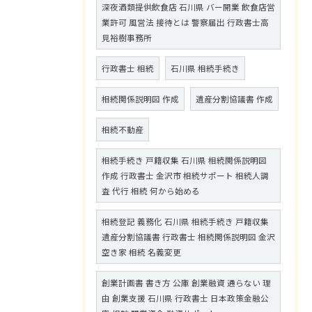
深夜酒類提供飲食店 石川県 バー開業 飲食店営
業許可 風営法 接待とは 警察届出 行政書士高
見裕樹事務所
行政書士 相続
石川県 相続手続き
相続関係説明図 作成
遺産分割協議書 作成
相続不動産
相続手続き 戸籍収集 石川県 相続関係説明図
作成 行政書士 金沢市 相続サポート 相続人調
査 代行 相続 何から始める
相続登記 義務化 石川県 相続手続き 戸籍収集
遺産分割協議書 行政書士 相続関係説明図 金沢
空き家 相続 名義変更
創業計画書 書き方 公庫 創業融資 通らない 理
由 創業支援 石川県 行政書士 日本政策金融公