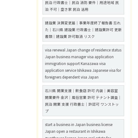
民泊 行政書士｜民泊 消防 要件｜用途地域 民
泊 不可｜空き家 民泊 活用
建設業 決算変更届｜事業年度終了報告書 忘れ
た｜石川県 建設業 行政書士｜建設業許可 更新
書類｜建設業 許可取消 リスク
visa renewal Japan change of residence status
Japan business manager visa application
immigration support Kanazawa visa
application service Ishikawa Japanese visa for
foreigners dependent visa Japan
石川県 開業支援｜飲食店 許可 内装｜美容室
開業要件 金沢｜風俗営業 許可 テナント調査｜
民泊 開業 支援 行政書士｜許認可 ワンストッ
プ
start a business in Japan business license
Japan open a restaurant in Ishikawa