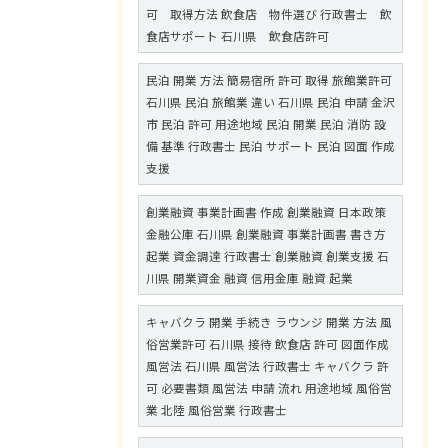
可 取得方法 飲食店 物件選び 行政書士 飲
食店サポート 石川県 飲食店許可
民泊 開業 方法 簡易宿所 許可 取得 旅館業許可
石川県 民泊 旅館業 違い 石川県 民泊 申請 金沢
市 民泊 許可 用途地域 民泊 開業 民泊 消防 設
備 基準 行政書士 民泊 サポート 民泊 図面 作成
支援
創業融資 事業計画書 作成 創業融資 日本政策
金融公庫 石川県 創業融資 事業計画書 書き方
起業 資金調達 行政書士 創業融資 創業支援 石
川県 開業資金 融資 信用金庫 融資 起業
キャバクラ 開業 手続き ラウンジ 開業 方法 風
俗営業許可 石川県 接待 飲食店 許可 図面作成
風営法 石川県 風営法 行政書士 キャバクラ 許
可 必要書類 風営法 申請 流れ 用途地域 風俗営
業 北陸 風俗営業 行政書士