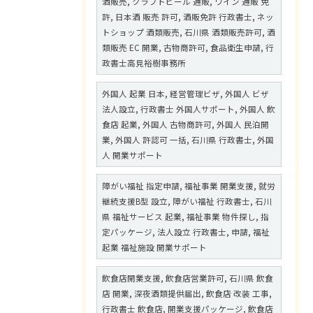
酒販売, クラフトビール 通販, ワイン 通販 免
許, 日本酒 販売 許可, 酒販免許 行政書士, ネッ
トショップ 酒類販売, 石川県 酒類販売許可, 酒
類販売 EC 開業, 古物商許可, 食品衛生申請, 行
政書士高見裕樹事務所
外国人 起業 日本, 経営管理ビザ, 外国人 ビザ
法人設立, 行政書士 外国人サポート, 外国人 飲
食店 起業, 外国人 古物商許可, 外国人 民泊開
業, 外国人 許認可 一括, 石川県 行政書士, 外国
人 開業サポート
障がい福祉 指定申請, 福祉事業 開業支援, 就労
継続支援B型 設立, 障がい福祉 行政書士, 石川
県 福祉サービス 起業, 福祉事業 物件探し, 指
定パッケージ, 法人設立 行政書士, 申請, 福祉
起業 福祉施設 開業サポート
飲食店開業支援, 飲食店営業許可, 石川県 飲食
店 開業, 深夜酒類提供届出, 飲食店 改装 工事,
行政書士 飲食店, 開業支援パッケージ, 飲食店