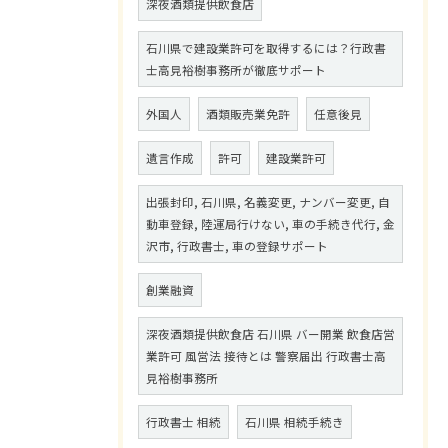
深夜酒類提供飲食店
石川県で建設業許可を取得するには？行政書
士高見裕樹事務所が徹底サポート
外国人
酒類販売業免許
任意後見
遺言作成
許可
建設業許可
出張封印, 石川県, 名義変更, ナンバー変更, 自
動車登録, 陸運局行けない, 車の手続き代行, 金
沢市, 行政書士, 車の登録サポート
創業融資
深夜酒類提供飲食店 石川県 バー開業 飲食店営
業許可 風営法 接待とは 警察届出 行政書士高
見裕樹事務所
行政書士 相続
石川県 相続手続き