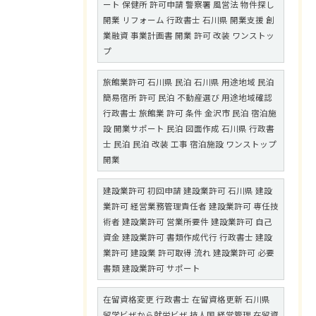
ート 保健所 許可申請 警察署 風営法 物件探し
開業 リフォーム 行政書士 石川県 開業支援 創
業融資 事業計画書 開業 許可 改装 ワンストッ
プ
旅館業許可 石川県 民泊 石川県 用途地域 民泊
簡易宿所 許可 民泊 不動産選び 用途地域確認
行政書士 旅館業 許可 条件 金沢市 民泊 宿泊施
設 開業サポート 民泊 図面作成 石川県 行政書
士 民泊 民泊 改装 工事 宿泊施設 ワンストップ
開業
建設業許可 初回申請 建設業許可 石川県 建設
業許可 経営業務管理責任者 建設業許可 専任技
術者 建設業許可 営業所要件 建設業許可 自己
資金 建設業許可 書類作成代行 行政書士 建設
業許可 建設業 許可取得 流れ 建設業許可 必要
書類 建設業許可 サポート
在留資格変更 行政書士 在留資格更新 石川県
留学ビザから就労ビザ 技人国 経営管理 在留資