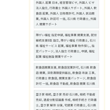
外国人 起業 日本, 経営管理ビザ, 外国人 ビザ
法人設立, 行政書士 外国人サポート, 外国人 飲
食店 起業, 外国人 古物商許可, 外国人 民泊開
業, 外国人 許認可 一括, 石川県 行政書士, 外国
人 開業サポート
障がい福祉 指定申請, 福祉事業 開業支援, 就労
継続支援B型 設立, 障がい福祉 行政書士, 石川
県 福祉サービス 起業, 福祉事業 物件探し, 指
定パッケージ, 法人設立 行政書士, 申請, 福祉
起業 福祉施設 開業サポート
飲食店開業支援, 飲食店営業許可, 石川県 飲食
店 開業, 深夜酒類提供届出, 飲食店 改装 工事,
行政書士 飲食店, 開業支援パッケージ, 飲食店
許可 一括, 飲食店 不動産, 飲食店 開業 石川県
空き家 相続, 空き家 売却 石川県, 相続 不動産
売却, 遺産分割協議書 作成, 相続手続き 行政書
士, 空き家 解体 分譲, 宅建業 行政書士, 石川県