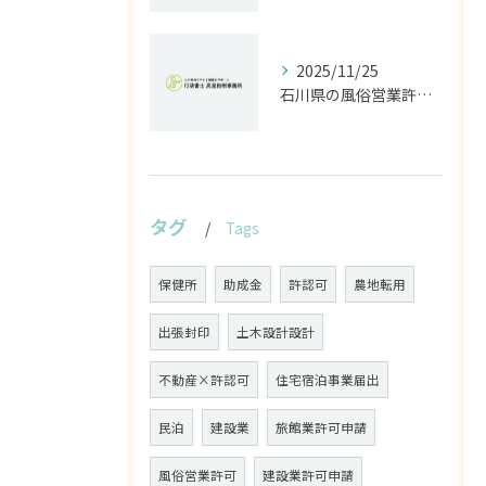
2025/11/25
石川県の風俗営業許可なら行政書士高見裕樹事務所｜金沢・野々市・白山対応｜警察事前相談から図面作成まで
タグ
Tags
保健所
助成金
許認可
農地転用
出張封印
土木設計設計
不動産×許認可
住宅宿泊事業届出
民泊
建設業
旅館業許可申請
風俗営業許可
建設業許可申請