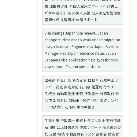
格 理由書 添削 外国人雇用サポート 行政書士
ビザ申請 石川県 外国人支援 出入国在留管理局
書類作成 在留資格 申請サポート
visa change Japan visa renewal Japan
change student visa to work visa immigration
lawyer Ishikawa Engineer visa Japan Business
Manager visa Japan residence status Japan
Japanese visa application help gyoseishoshi
visa support Takami Administrativ
出張封印 石川県 名義変更 自動車 行政書士 ナ
ンバー変更 自宅対応 石川県 陸運局 行かずに
手続き 自動車登録 出張 行政書士 封印取付 金
沢市 出張封印 自動車手続き 代行 希望ナンバ
ー 申請代行 石川県 車の手続き
生前対策 行政書士 相続トラブル防止 家族信託
石川県 公正証書遺言 作成サポート 任意後見契
約 支援 相続 不動産共有リスク 高齢者 財産管