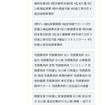
継続支援A型 #就労継続支援B型 #生活介護 #石
川県福祉事業 #物件調査可能 #改装工事対応 #
高見裕樹事務所
#障がい福祉事業開業 #指定申請サポート #行
政書士福祉開業支援 #石川県開業支援 #就労継
続支援A型B型 #生活介護開業 #物件紹介対応 #
改装工事対応可能 #福祉ビジネススタート #行
政書士高見裕樹事務所
宅建業免許 宅建業免許 法人 宅建業免許 法人
設立 宅建業免許 石川県 宅建業免許 必要書類
宅建業免許 定款 宅建業免許 ワンストップ 宅
建業免許 行政書士 石川県 行政書士 宅建業免
許 相談 宅建業免許 事務所要件 宅建業免許 財
産的基礎 宅建業免許 専任宅建士 宅建業免許
取得サポート 宅建業免許と会社設立の順番
開業支援 行政書士 飲食店開業 石川県 民泊 許
可 石川県 風俗営業許可 石川県 開業 一括サポ