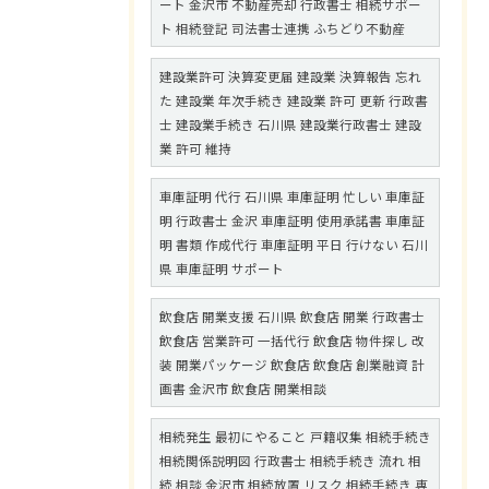
ート 金沢市 不動産売却 行政書士 相続サポー
ト 相続登記 司法書士連携 ふちどり不動産
建設業許可 決算変更届 建設業 決算報告 忘れ
た 建設業 年次手続き 建設業 許可 更新 行政書
士 建設業手続き 石川県 建設業行政書士 建設
業 許可 維持
車庫証明 代行 石川県 車庫証明 忙しい 車庫証
明 行政書士 金沢 車庫証明 使用承諾書 車庫証
明 書類 作成代行 車庫証明 平日 行けない 石川
県 車庫証明 サポート
飲食店 開業支援 石川県 飲食店 開業 行政書士
飲食店 営業許可 一括代行 飲食店 物件探し 改
装 開業パッケージ 飲食店 飲食店 創業融資 計
画書 金沢市 飲食店 開業相談
相続発生 最初にやること 戸籍収集 相続手続き
相続関係説明図 行政書士 相続手続き 流れ 相
続 相談 金沢市 相続放置 リスク 相続手続き 専