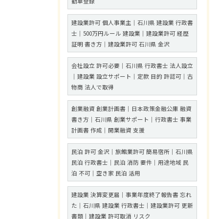
動車登録
建設業許可 個人事業主｜石川県 建設業 行政書
士｜500万円ルール 建設業｜建設業許可 経歴
証明 書き方｜建設業許可 石川県 金沢
会社設立 許可必要｜石川県 行政書士 法人設立
｜建設業 設立サポート｜定款 目的 許認可｜古
物商 法人で取得
創業融資 創業計画書｜日本政策金融公庫 融資
書き方｜石川県 創業サポート｜行政書士 事業
計画書 作成｜開業融資 支援
民泊 許可 金沢｜旅館業許可 簡易宿所｜石川県
民泊 行政書士｜民泊 消防 要件｜用途地域 民
泊 不可｜空き家 民泊 活用
建設業 決算変更届｜事業年度終了報告書 忘れ
た｜石川県 建設業 行政書士｜建設業許可 更新
書類｜建設業 許可取消 リスク