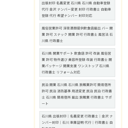
出張封印 名義変更 石川県 石川県 自動車登録
代行 金沢 ナンバー変更 封印 行政書士 自動車
登録 代行 希望ナンバー 封印対応
風俗営業許可 深夜酒類提供飲食店届出 バー 開
業 許可 スナック 開業 許可 行政書士 風営法 石
川県 行政書士
石川県 開業サポート 飲食店 許可 改装 風俗営
業 許可 物件選び 美容所登録 改装 行政書士 開
業パッケージ 開業支援 ワンストップ 石川県
行政書士 リフォーム対応
民泊 開業 石川県 石川県 旅館業許可 簡易宿所
許可 民泊 消防基準 用途変更 民泊 民泊 行政書
士 石川県 簡易宿所 届出 旅館業 行政書士 サポ
ート
石川県 出張封印｜名義変更 行政書士｜金沢 ナ
ンバー封印｜石川 車庫証明 代行｜行政書士 自