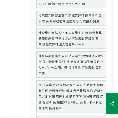
ンジ許可 福井県 キャバクラ 許可
相続空き家 民泊許可 旅館業許可 簡易宿所 金
沢市 民泊 用途地域 消防対応 行政書士 民泊
建設業許可 法人化 個人事業主 許可 経営業務
管理責任者 専任技術者 行政書士 建設業 石川
県 建設業許可 法人設立サポート
障がい福祉 指定申請 法人設立 就労継続支援A
型 就労継続支援B型 生活介護 共同生活援助 グ
ループホーム 石川県 福祉事業 行政書士 指定
申請
民泊 開業 金沢市 簡易宿所 許可 行政書士 旅館
業許可 金沢市 民泊 看板 表示義務 民泊 近隣ト
ラブル 対策 用途地域 簡易宿所 消防署 協議 民
泊 保健所 民泊相談 行政書士 民泊サポート 図
面作成 民泊 金沢