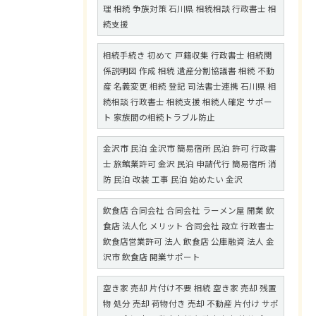
理 相続 争族対策 石川県 相続相談 行政書士 相
続支援
相続手続き 初めて 戸籍収集 行政書士 相続関
係説明図 作成 相続 遺産分割協議書 相続 不動
産 名義変更 相続 登記 司法書士連携 石川県 相
続相談 行政書士 相続支援 相続人確定 サポー
ト 家族間の相続トラブル防止
金沢市 民泊 金沢市 簡易宿所 民泊 許可 行政書
士 旅館業許可 金沢 民泊 申請代行 簡易宿所 消
防 民泊 改装 工事 民泊 始めたい 金沢
飲食店 合同会社 合同会社 ラーメン屋 開業 飲
食店 法人化 メリット 合同会社 設立 行政書士
飲食店営業許可 法人 飲食店 公庫融資 法人 金
沢市 飲食店 開業サポート
空き家 売却 片付け不要 相続 空き家 売却 残置
物 処分 売却 荷物付き 売却 不動産 片付け サポ