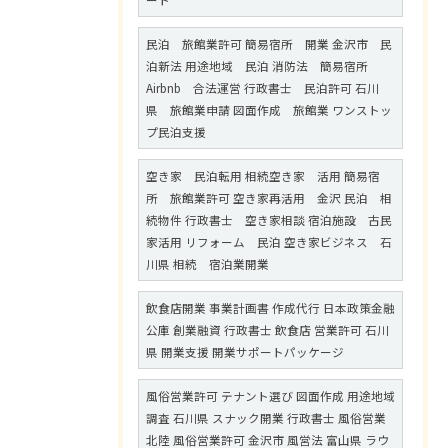
ート
民泊 旅館業許可 簡易宿所 開業 金沢市 民
泊新法 用途地域 民泊 消防法 簡易宿所
Airbnb 合法運営 行政書士 民泊許可 石川
県 旅館業申請 図面作成 旅館業 ワンストッ
プ民泊支援
空き家 民泊転用 相続空き家 活用 簡易宿
所 旅館業許可 空き家再活用 金沢 民泊 相
続物件 行政書士 空き家相談 宿泊施設 古民
家活用 リフォーム 民泊 空き家ビジネス 石
川県 相続 宿泊業開業
飲食店開業 事業計画書 作成代行 日本政策金融
公庫 創業融資 行政書士 飲食店 営業許可 石川
県 開業支援 開業サポートパッケージ
風俗営業許可 テナント選び 図面作成 用途地域
調査 石川県 スナック開業 行政書士 風俗営業
北陸 風俗営業許可 金沢市 風営法 富山県 ラウ