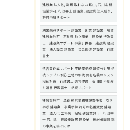
建設業 法人化, 許可 取れない 理由, 石川県 建
設業許可, 行政書士 建設業, 建設業 法人成り,
許可申請サポート
創業融資サポート 建設業 創業 建設業 融資
建設業許可 石川県 独立開業 建設業 行政書
士 建設業サポート 事業計画書 建設業 建設
業 法人設立 建設業 資金調達 建設業 行政
書士
遺言書作成サポート 不動産相続 遺留分対策 相
続トラブル予防 土地の相続 共有名義のリスク
相続対策 行政書士 遺言作成 石川県 不動産
と遺言 行政書士 相続サポート
建設業許可 承継 経営業務管理責任者 引き
継ぎ 建設業 事業承継 許可の名義変更 建設
業 法人化 工務店 相続 建設業許可 行政書
士 石川県 建設業許可 建設業 後継者問題 親
の事業を継ぐには