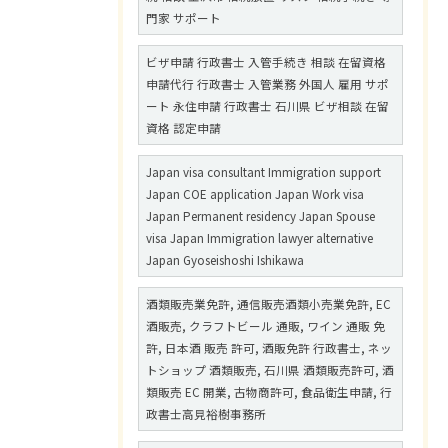
門家 サポート
ビザ申請 行政書士 入管手続き 相談 在留資格
申請代行 行政書士 入管業務 外国人 雇用 サポ
ート 永住申請 行政書士 石川県 ビザ相談 在留
資格 認定申請
Japan visa consultant Immigration support
Japan COE application Japan Work visa
Japan Permanent residency Japan Spouse
visa Japan Immigration lawyer alternative
Japan Gyoseishoshi Ishikawa
酒類販売業免許, 通信販売酒類小売業免許, EC
酒販売, クラフトビール 通販, ワイン 通販 免
許, 日本酒 販売 許可, 酒販免許 行政書士, ネッ
トショップ 酒類販売, 石川県 酒類販売許可, 酒
類販売 EC 開業, 古物商許可, 食品衛生申請, 行
政書士高見裕樹事務所