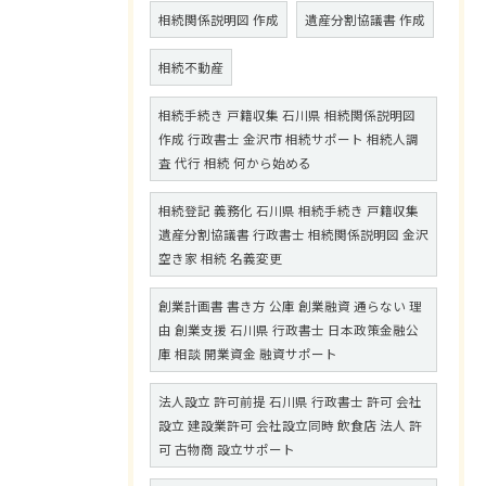
相続関係説明図 作成
遺産分割協議書 作成
相続不動産
相続手続き 戸籍収集 石川県 相続関係説明図
作成 行政書士 金沢市 相続サポート 相続人調
査 代行 相続 何から始める
相続登記 義務化 石川県 相続手続き 戸籍収集
遺産分割協議書 行政書士 相続関係説明図 金沢
空き家 相続 名義変更
創業計画書 書き方 公庫 創業融資 通らない 理
由 創業支援 石川県 行政書士 日本政策金融公
庫 相談 開業資金 融資サポート
法人設立 許可前提 石川県 行政書士 許可 会社
設立 建設業許可 会社設立同時 飲食店 法人 許
可 古物商 設立サポート