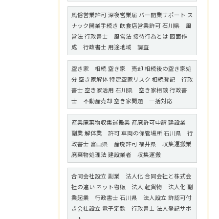
風俗営業許可 深夜営業届 バー開業サポート ス
ナック開業手続き 飲食店営業許可 石川県 風
営法 行政書士 風営法 接待行為とは 図面作
成 行政書士 用途地域 調査
空き家 相続 空き家 売却 相続後の空き家処
分 空き家解体 特定空家リスク 相続登記 行政
書士 空き家活用 石川県 空き家相談 行政書
士 不動産売却 空き家問題 一括対応
産業廃棄物収集運搬業 産廃許可申請 建設業
副業 解体業 許可 車両の保管場所 石川県 行
政書士 富山県 産廃許可 福井県 収集運搬業
廃棄物処理法 建設業者 収集運搬
合同会社設立 副業 法人化 合同会社と株式会
社の違い ネット物販 法人 軽貨物 法人化 副
業起業 行政書士 石川県 法人設立 許認可付
き会社設立 電子定款 行政書士 法人登記サポ