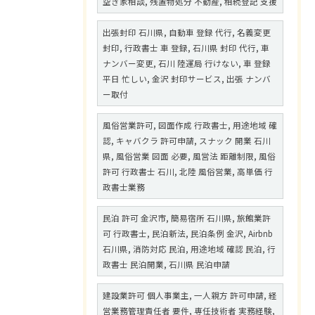
空き家相談, 残置物処分 不動産, 相続登記 支援
出張封印 石川県, 自動車 登録 代行, 名義変更
封印, 行政書士 車 登録, 石川県 封印 代行, 車
ナンバー変更, 石川 陸運局 行けない, 車 登録
平日 忙しい, 金沢 封印サービス, 出張 ナンバ
ー取付
風俗営業許可, 図面作成 行政書士, 用途地域 確
認, キャバクラ 許可申請, スナック 開業 石川
県, 風俗営業 図面 必要, 風営法 距離制限, 風俗
許可 行政書士 石川, 北陸 風俗営業, 高単価 行
政書士業務
民泊 許可 金沢市, 簡易宿所 石川県, 旅館業許
可 行政書士, 民泊新法, 民泊条例 金沢, Airbnb
石川県, 消防対応 民泊, 用途地域 確認 民泊, 行
政書士 民泊開業, 石川県 民泊申請
建設業許可 個人事業主, 一人親方 許可申請, 経
営業務管理責任者 要件, 専任技術者 実務経験,