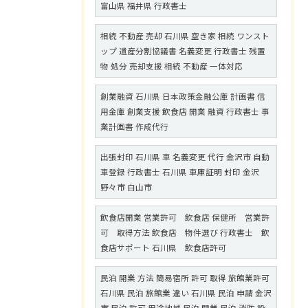
富山県 福井県 行政書士
相続 不動産 売却 石川県 空き家 相続 ワンスト
ップ 遺産分割協議書 名義変更 行政書士 残置
物 処分 売却支援 相続 不動産 一体対応
創業融資 石川県 日本政策金融公庫 計画書 信
用金庫 創業支援 飲食店 開業 融資 行政書士 事
業計画書 作成代行
出張封印 石川県 車 名義変更 代行 金沢市 自動
車登録 行政書士 石川県 車庫証明 封印 金沢
野々市 白山市
飲食店開業 営業許可 飲食店 保健所 営業許
可 取得方法 飲食店 物件選び 行政書士 飲
食店サポート 石川県 飲食店許可
民泊 開業 方法 簡易宿所 許可 取得 旅館業許可
石川県 民泊 旅館業 違い 石川県 民泊 申請 金沢