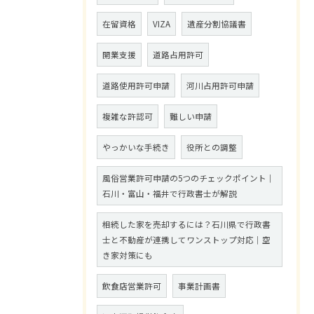
在留資格
VIZA
遺産分割協議書
開業支援
道路占用許可
道路使用許可申請
河川占用許可申請
複雑な許認可
難しい申請
やっかいな手続き
役所との調整
風俗営業許可申請の5つのチェックポイント｜
石川・富山・福井で行政書士が解説
相続した家を売却するには？石川県で行政書
士と不動産が連携してワンストップ対応｜空
き家対策にも
飲食店営業許可
事業計画書