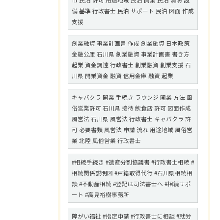
市 民泊 許可 用途地域 民泊 開業 民泊 消防 設
備 基準 行政書士 民泊 サポート 民泊 図面 作成
支援
創業融資 事業計画書 作成 創業融資 日本政策
金融公庫 石川県 創業融資 事業計画書 書き方
起業 資金調達 行政書士 創業融資 創業支援 石
川県 開業資金 融資 信用金庫 融資 起業
キャバクラ 開業 手続き ラウンジ 開業 方法 風
俗営業許可 石川県 接待 飲食店 許可 図面作成
風営法 石川県 風営法 行政書士 キャバクラ 許
可 必要書類 風営法 申請 流れ 用途地域 風俗営
業 北陸 風俗営業 行政書士
#相続手続き #遺産分割協議書 #行政書士相続 #
相続関係説明図 #戸籍取得代行 #石川県相続相
談 #不動産相続 #登記は司法書士へ #相続サポ
ート #高見裕樹事務所
障がい福祉 #指定申請 #行政書士に相談 #就労