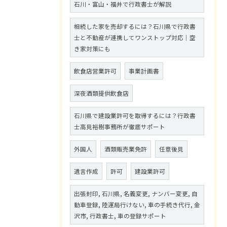
石川・富山・福井で行政書士が解説
相続した家を売却するには？石川県で行政書
士と不動産が連携してワンストップ対応｜空
き家対策にも
飲食店営業許可
事業計画書
深夜酒類提供飲食店
石川県で建設業許可を取得するには？行政書
士高見裕樹事務所が徹底サポート
外国人
酒類販売業免許
任意後見
遺言作成
許可
建設業許可
出張封印, 石川県, 名義変更, ナンバー変更, 自
動車登録, 陸運局行けない, 車の手続き代行, 金
沢市, 行政書士, 車の登録サポート