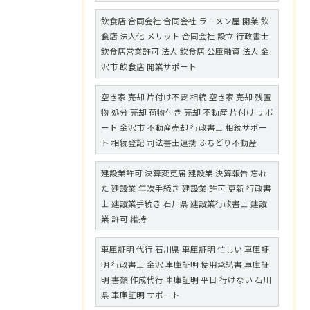
飲食店 合同会社 合同会社 ラーメン屋 開業 飲
食店 法人化 メリット 合同会社 設立 行政書士
飲食店営業許可 法人 飲食店 公庫融資 法人 金
沢市 飲食店 開業サポート
空き家 売却 片付け不要 相続 空き家 売却 残置
物 処分 売却 荷物付き 売却 不動産 片付け サポ
ート 金沢市 不動産売却 行政書士 相続サポー
ト 相続登記 司法書士連携 ふちどり不動産
建設業許可 決算変更届 建設業 決算報告 忘れ
た 建設業 年次手続き 建設業 許可 更新 行政書
士 建設業手続き 石川県 建設業行政書士 建設
業 許可 維持
車庫証明 代行 石川県 車庫証明 忙しい 車庫証
明 行政書士 金沢 車庫証明 使用承諾書 車庫証
明 書類 作成代行 車庫証明 平日 行けない 石川
県 車庫証明 サポート