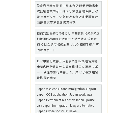
飲食店 開業支援 石川県 飲食店 開業 行政書士
飲食店 営業許可 一括代行 飲食店 物件探し 改
装 開業パッケージ 飲食店 飲食店 創業融資 計
画書 金沢市 飲食店 開業相談
相続発生 最初にやること 戸籍収集 相続手続き
相続関係説明図 行政書士 相続手続き 流れ 相
続 相談 金沢市 相続放置 リスク 相続手続き 専
門家 サポート
ビザ申請 行政書士 入管手続き 相談 在留資格
申請代行 行政書士 入管業務 外国人 雇用 サポ
ート 永住申請 行政書士 石川県 ビザ相談 在留
資格 認定申請
Japan visa consultant Immigration support
Japan COE application Japan Work visa
Japan Permanent residency Japan Spouse
visa Japan Immigration lawyer alternative
Japan Gyoseishoshi Ishikawa