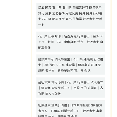
民泊 開業 石川県 石川県 旅館業許可 簡易宿所
許可 民泊 消防基準 用途変更 民泊 民泊 行政書
士 石川県 簡易宿所 届出 旅館業 行政書士 サポ
ート
石川県 出張封印｜名義変更 行政書士｜金沢 ナ
ンバー封印｜石川 車庫証明 代行｜行政書士 自
動車登録
建設業許可 個人事業主｜石川県 建設業 行政書
士｜500万円ルール 建設業｜建設業許可 経歴
証明 書き方｜建設業許可 石川県 金沢
会社設立 許可必要｜石川県 行政書士 法人設立
｜建設業 設立サポート｜定款 目的 許認可｜古
物商 法人で取得
創業融資 創業計画書｜日本政策金融公庫 融資
書き方｜石川県 創業サポート｜行政書士 事業
計画書 作成｜開業融資 支援