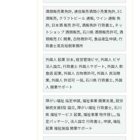
酒類販売業免許, 通信販売酒類小売業免許, EC
酒販売, クラフトビール 通販, ワイン 通販 免
許, 日本酒 販売 許可, 酒販免許 行政書士, ネッ
トショップ 酒類販売, 石川県 酒類販売許可, 酒
類販売 EC 開業, 古物商許可, 食品衛生申請, 行
政書士高見裕樹事務所
外国人 起業 日本, 経営管理ビザ, 外国人 ビザ
法人設立, 行政書士 外国人サポート, 外国人 飲
食店 起業, 外国人 古物商許可, 外国人 民泊開
業, 外国人 許認可 一括, 石川県 行政書士, 外国
人 開業サポート
障がい福祉 指定申請, 福祉事業 開業支援, 就労
継続支援B型 設立, 障がい福祉 行政書士, 石川
県 福祉サービス 起業, 福祉事業 物件探し, 指
定パッケージ, 法人設立 行政書士, 申請, 福祉
起業 福祉施設 開業サポート