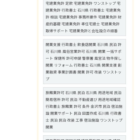
宅建業免許 定款 宅建業免許 ワンストップ 宅
建業免許 行政書士 石川県 行政書士 宅建業免
許 相談 宅建業免許 事務所要件 宅建業免許 財
産的基礎 宅建業免許 専任宅建士 宅建業免許
取得サポート 宅建業免許と会社設立の順番
開業支援 行政書士 飲食店開業 石川県 民泊 許
可 石川県 風俗営業許可 石川県 開業 一括サポ
ート 保健所 許可申請 警察署 風営法 物件探し
開業 リフォーム 行政書士 石川県 開業支援 創
業融資 事業計画書 開業 許可 改装 ワンストッ
プ
旅館業許可 石川県 民泊 石川県 用途地域 民泊
簡易宿所 許可 民泊 不動産選び 用途地域確認
行政書士 旅館業 許可 条件 金沢市 民泊 宿泊施
設 開業サポート 民泊 図面作成 石川県 行政書
士 民泊 民泊 改装 工事 宿泊施設 ワンストップ
開業