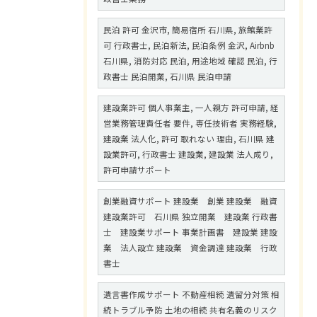
民泊 許可 金沢市, 簡易宿所 石川県, 旅館業許
可 行政書士, 民泊新法, 民泊条例 金沢, Airbnb
石川県, 消防対応 民泊, 用途地域 確認 民泊, 行
政書士 民泊開業, 石川県 民泊申請
建設業許可 個人事業主, 一人親方 許可申請, 経
営業務管理責任者 要件, 専任技術者 実務経験,
建設業 法人化, 許可 取れない 理由, 石川県 建
設業許可, 行政書士 建設業, 建設業 法人成り,
許可申請サポート
創業融資サポート 建設業 創業 建設業 融資
建設業許可 石川県 独立開業 建設業 行政書
士 建設業サポート 事業計画書 建設業 建設
業 法人設立 建設業 資金調達 建設業 行政
書士
遺言書作成サポート 不動産相続 遺留分対策 相
続トラブル予防 土地の相続 共有名義のリスク