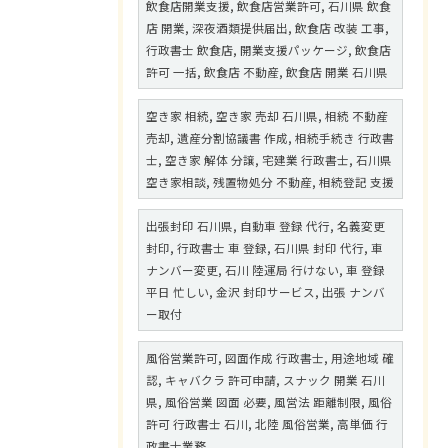
飲食店開業支援, 飲食店営業許可, 石川県 飲食
店 開業, 深夜酒類提供届出, 飲食店 改装 工事,
行政書士 飲食店, 開業支援パッケージ, 飲食店
許可 一括, 飲食店 不動産, 飲食店 開業 石川県
空き家 相続, 空き家 売却 石川県, 相続 不動産
売却, 遺産分割協議書 作成, 相続手続き 行政書
士, 空き家 解体 分譲, 宅建業 行政書士, 石川県
空き家相談, 残置物処分 不動産, 相続登記 支援
出張封印 石川県, 自動車 登録 代行, 名義変更
封印, 行政書士 車 登録, 石川県 封印 代行, 車
ナンバー変更, 石川 陸運局 行けない, 車 登録
平日 忙しい, 金沢 封印サービス, 出張 ナンバ
ー取付
風俗営業許可, 図面作成 行政書士, 用途地域 確
認, キャバクラ 許可申請, スナック 開業 石川
県, 風俗営業 図面 必要, 風営法 距離制限, 風俗
許可 行政書士 石川, 北陸 風俗営業, 高単価 行
政書士業務