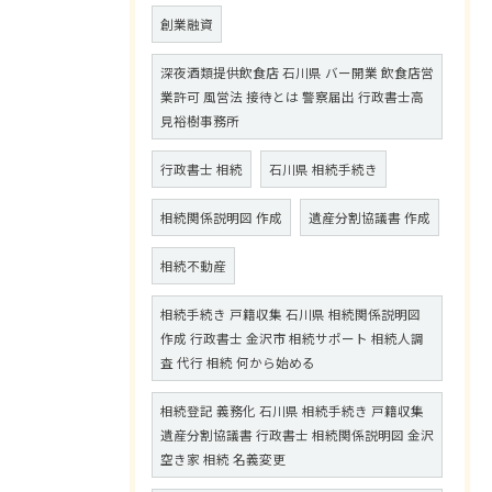
創業融資
深夜酒類提供飲食店 石川県 バー開業 飲食店営
業許可 風営法 接待とは 警察届出 行政書士高
見裕樹事務所
行政書士 相続
石川県 相続手続き
相続関係説明図 作成
遺産分割協議書 作成
相続不動産
相続手続き 戸籍収集 石川県 相続関係説明図
作成 行政書士 金沢市 相続サポート 相続人調
査 代行 相続 何から始める
相続登記 義務化 石川県 相続手続き 戸籍収集
遺産分割協議書 行政書士 相続関係説明図 金沢
空き家 相続 名義変更