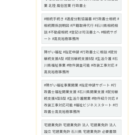
業 北陸 風俗営業 行政書士
#相続手続き #遺産分割協議書 #行政書士相続 #
相続関係説明図 #戸籍取得代行 #石川県相続相
談 #不動産相続 #登記は司法書士へ #相続サポ
ート #高見裕樹事務所
障がい福祉 #指定申請 #行政書士に相談 #就労
継続支援A型 #就労継続支援B型 #生活介護 #石
川県福祉事業 #物件調査可能 #改装工事対応 #
高見裕樹事務所
#障がい福祉事業開業 #指定申請サポート #行
政書士福祉開業支援 #石川県開業支援 #就労継
続支援A型B型 #生活介護開業 #物件紹介対応 #
改装工事対応可能 #福祉ビジネススタート #行
政書士高見裕樹事務所
宅建業免許 宅建業免許 法人 宅建業免許 法人
設立 宅建業免許 石川県 宅建業免許 必要書類