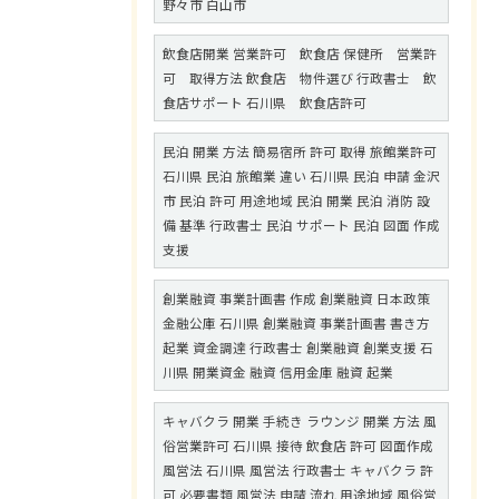
野々市 白山市
飲食店開業 営業許可 飲食店 保健所 営業許
可 取得方法 飲食店 物件選び 行政書士 飲
食店サポート 石川県 飲食店許可
民泊 開業 方法 簡易宿所 許可 取得 旅館業許可
石川県 民泊 旅館業 違い 石川県 民泊 申請 金沢
市 民泊 許可 用途地域 民泊 開業 民泊 消防 設
備 基準 行政書士 民泊 サポート 民泊 図面 作成
支援
創業融資 事業計画書 作成 創業融資 日本政策
金融公庫 石川県 創業融資 事業計画書 書き方
起業 資金調達 行政書士 創業融資 創業支援 石
川県 開業資金 融資 信用金庫 融資 起業
キャバクラ 開業 手続き ラウンジ 開業 方法 風
俗営業許可 石川県 接待 飲食店 許可 図面作成
風営法 石川県 風営法 行政書士 キャバクラ 許
可 必要書類 風営法 申請 流れ 用途地域 風俗営