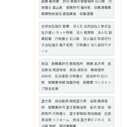
副業 解体業 許可 車両の保管場所 石川県 行
政書士 富山県 産廃許可 福井県 収集運搬業
廃棄物処理法 建設業者 収集運搬
合同会社設立 副業 法人化 合同会社と株式会
社の違い ネット物販 法人 軽貨物 法人化 副
業起業 行政書士 石川県 法人設立 許認可付
き会社設立 電子定款 行政書士 法人登記サポ
ート
民泊 旅館業許可 簡易宿所 開業 金沢市 民
泊新法 用途地域 民泊 消防法 簡易宿所
Airbnb 合法運営 行政書士 民泊許可 石川
県 旅館業申請 図面作成 旅館業 ワンストッ
プ民泊支援
空き家 民泊転用 相続空き家 活用 簡易宿
所 旅館業許可 空き家再活用 金沢 民泊 相
続物件 行政書士 空き家相談 宿泊施設 古民
家活用 リフォーム 民泊 空き家ビジネス 石
川県 相続 宿泊業開業