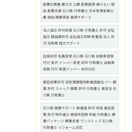
創業計画書 書き方 公庫 創業融資 通らない 理
由 創業支援 石川県 行政書士 日本政策金融公
庫 相談 開業資金 融資サポート
法人設立 許可前提 石川県 行政書士 許可 会社
設立 建設業許可 会社設立同時 飲食店 法人 許
可 古物商 設立サポート
出張封印 名義変更 石川県 石川県 自動車登録
代行 金沢 ナンバー変更 封印 行政書士 自動車
登録 代行 希望ナンバー 封印対応
風俗営業許可 深夜酒類提供飲食店届出 バー 開
業 許可 スナック 開業 許可 行政書士 風営法 石
川県 行政書士
石川県 開業サポート 飲食店 許可 改装 風俗営
業 許可 物件選び 美容所登録 改装 行政書士 開
業パッケージ 開業支援 ワンストップ 石川県
行政書士 リフォーム対応