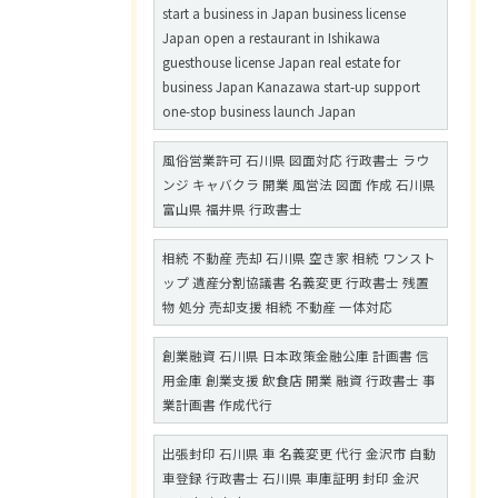
start a business in Japan business license
Japan open a restaurant in Ishikawa
guesthouse license Japan real estate for
business Japan Kanazawa start-up support
one-stop business launch Japan
風俗営業許可 石川県 図面対応 行政書士 ラウ
ンジ キャバクラ 開業 風営法 図面 作成 石川県
富山県 福井県 行政書士
相続 不動産 売却 石川県 空き家 相続 ワンスト
ップ 遺産分割協議書 名義変更 行政書士 残置
物 処分 売却支援 相続 不動産 一体対応
創業融資 石川県 日本政策金融公庫 計画書 信
用金庫 創業支援 飲食店 開業 融資 行政書士 事
業計画書 作成代行
出張封印 石川県 車 名義変更 代行 金沢市 自動
車登録 行政書士 石川県 車庫証明 封印 金沢