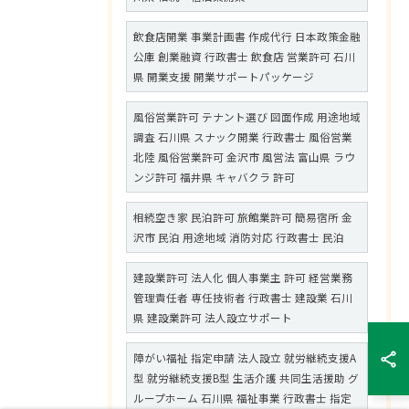
飲食店開業 事業計画書 作成代行 日本政策金融
公庫 創業融資 行政書士 飲食店 営業許可 石川
県 開業支援 開業サポートパッケージ
風俗営業許可 テナント選び 図面作成 用途地域
調査 石川県 スナック開業 行政書士 風俗営業
北陸 風俗営業許可 金沢市 風営法 富山県 ラウ
ンジ許可 福井県 キャバクラ 許可
相続空き家 民泊許可 旅館業許可 簡易宿所 金
沢市 民泊 用途地域 消防対応 行政書士 民泊
建設業許可 法人化 個人事業主 許可 経営業務
管理責任者 専任技術者 行政書士 建設業 石川
県 建設業許可 法人設立サポート
障がい福祉 指定申請 法人設立 就労継続支援A
型 就労継続支援B型 生活介護 共同生活援助 グ
ループホーム 石川県 福祉事業 行政書士 指定