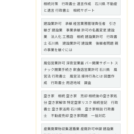
相続対策 行政書士 遺言作成 石川県 不動産
と遺言 行政書士 相続サポート
建設業許可 承継 経営業務管理責任者 引き
継ぎ 建設業 事業承継 許可の名義変更 建設
業 法人化 工務店 相続 建設業許可 行政書
士 石川県 建設業許可 建設業 後継者問題 親
の事業を継ぐには
風俗営業許可 深夜営業届 バー開業サポート ス
ナック開業手続き 飲食店営業許可 石川県 風
営法 行政書士 風営法 接待行為とは 図面作
成 行政書士 用途地域 調査
空き家 相続 空き家 売却 相続後の空き家処
分 空き家解体 特定空家リスク 相続登記 行政
書士 空き家活用 石川県 空き家相談 行政書
士 不動産売却 空き家問題 一括対応
産業廃棄物収集運搬業 産廃許可申請 建設業