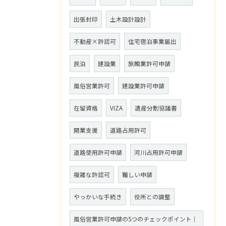
出張封印
土木設計設計
不動産×許認可
住宅宿泊事業届出
民泊
建設業
旅館業許可申請
風俗営業許可
建設業許可申請
在留資格
VIZA
遺産分割協議書
開業支援
道路占用許可
道路使用許可申請
河川占用許可申請
複雑な許認可
難しい申請
やっかいな手続き
役所との調整
風俗営業許可申請の5つのチェックポイント｜