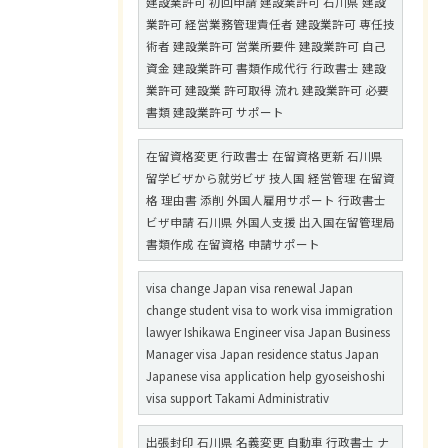
建設業許可 初回申請 建設業許可 石川県 建設
業許可 経営業務管理責任者 建設業許可 専任技
術者 建設業許可 営業所要件 建設業許可 自己
資金 建設業許可 書類作成代行 行政書士 建設
業許可 建設業 許可取得 流れ 建設業許可 必要
書類 建設業許可 サポート
在留資格変更 行政書士 在留資格更新 石川県
留学ビザから就労ビザ 技人国 経営管理 在留資
格 理由書 添削 外国人雇用サポート 行政書士
ビザ申請 石川県 外国人支援 出入国在留管理局
書類作成 在留資格 申請サポート
visa change Japan visa renewal Japan
change student visa to work visa immigration
lawyer Ishikawa Engineer visa Japan Business
Manager visa Japan residence status Japan
Japanese visa application help gyoseishoshi
visa support Takami Administrativ
出張封印 石川県 名義変更 自動車 行政書士 ナ