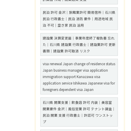
民泊 許可 金沢｜旅館業許可 簡易宿所｜石川県
民泊 行政書士｜民泊 消防 要件｜用途地域 民
泊 不可｜空き家 民泊 活用
建設業 決算変更届｜事業年度終了報告書 忘れ
た｜石川県 建設業 行政書士｜建設業許可 更新
書類｜建設業 許可取消 リスク
visa renewal Japan change of residence status
Japan business manager visa application
immigration support Kanazawa visa
application service Ishikawa Japanese visa for
foreigners dependent visa Japan
石川県 開業支援｜飲食店 許可 内装｜美容室
開業要件 金沢｜風俗営業 許可 テナント調査｜
民泊 開業 支援 行政書士｜許認可 ワンストッ
プ