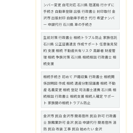
ンバー変更 自宅対応 石川県 陸運局 行かずに
手続き 自動車登録 出張 行政書士 封印取付 金
沢市 出張封印 自動車手続き 代行 希望ナンバ
ー 申請代行 石川県 車の手続き
生前対策 行政書士 相続トラブル防止 家族信託
石川県 公正証書遺言 作成サポート 任意後見契
約 支援 相続 不動産共有リスク 高齢者 財産管
理 相続 争族対策 石川県 相続相談 行政書士 相
続支援
相続手続き 初めて 戸籍収集 行政書士 相続関
係説明図 作成 相続 遺産分割協議書 相続 不動
産 名義変更 相続 登記 司法書士連携 石川県 相
続相談 行政書士 相続支援 相続人確定 サポー
ト 家族間の相続トラブル防止
金沢市 民泊 金沢市 簡易宿所 民泊 許可 行政書
士 旅館業許可 金沢 民泊 申請代行 簡易宿所 消
防 民泊 改装 工事 民泊 始めたい 金沢