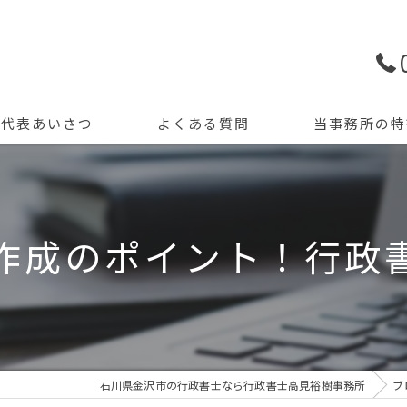
代表あいさつ
よくある質問
当事務所の特
許認可申請
創業支援
作成のポイント！行政
開業
資金調達
会計記帳
石川県金沢市の行政書士なら行政書士高見裕樹事務所
ブ