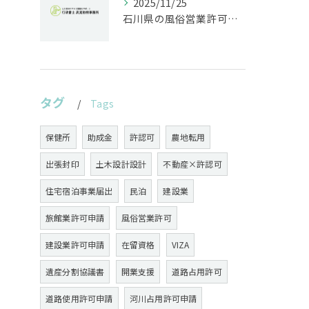
2025/11/25
石川県の風俗営業許可なら行政書士高見裕樹事務所｜金沢・野々市・白山対応｜警察事前相談から図面作成まで
タグ
Tags
保健所
助成金
許認可
農地転用
出張封印
土木設計設計
不動産×許認可
住宅宿泊事業届出
民泊
建設業
旅館業許可申請
風俗営業許可
建設業許可申請
在留資格
VIZA
遺産分割協議書
開業支援
道路占用許可
道路使用許可申請
河川占用許可申請