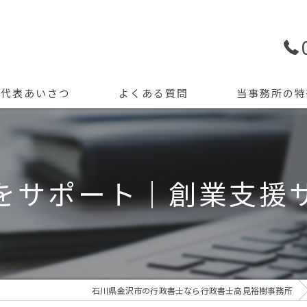
代表あいさつ
よくある質問
当事務所の特
許認可申請
創業支援
をサポート｜創業支援
開業
資金調達
会計記帳
石川県金沢市の行政書士なら行政書士高見裕樹事務所