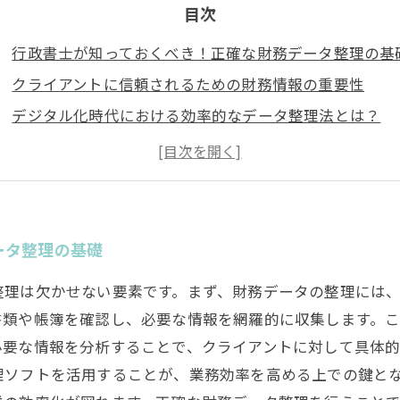
目次
行政書士が知っておくべき！正確な財務データ整理の基
クライアントに信頼されるための財務情報の重要性
デジタル化時代における効率的なデータ整理法とは？
クラウド技術を活用した財務データの最適化
専門ソフトウェア導入のメリットと成功事例
業務効率を飛躍的に向上させるデータ整理の手法
未来の行政書士業務を支える財務データ整理の重要性
ータ整理の基礎
整理は欠かせない要素です。まず、財務データの整理には、
書類や帳簿を確認し、必要な情報を網羅的に収集します。
要な情報を分析することで、クライアントに対して具体的
理ソフトを活用することが、業務効率を高める上での鍵と