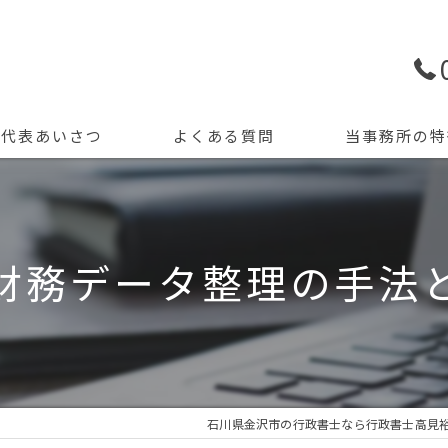
代表あいさつ
よくある質問
当事務所の特
許認可申請
創業支援
財務データ整理の手法
開業
資金調達
会計記帳
石川県金沢市の行政書士なら行政書士高見