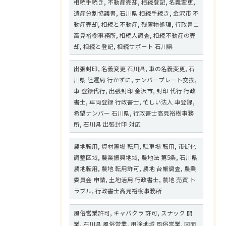
相続手続き, 不動産売却, 相続登記, 名義変更,
遺産分割協議書, 石川県 相続手続き, 金沢市 不
動産売却, 相続と不動産, 残置物処理, 行政書士
高見裕樹事務所, 相続人調査, 相続不動産の売
却, 相続と登記, 相続サポート 石川県
出張封印, 名義変更 石川県, 車の名義変更, 石
川県 陸運局 行かずに, ナンバープレート交換,
車 登録代行, 出張封印 金沢市, 封印 代行 行政
書士, 車両登録 行政書士, 忙しい法人 車登録,
希望ナンバー 石川県, 行政書士高見裕樹事務
所, 石川県 出張封印 対応
農地転用, 資材置場 転用, 駐車場 転用, 市街化
調整区域, 農業振興地域, 農地法 第5条, 石川県
農地転用, 農地 転用許可, 農地 台帳調査, 農業
委員会 申請, 土地活用 行政書士, 農地 売買 ト
ラブル, 行政書士高見裕樹事務所
風俗営業許可, キャバクラ 許可, スナック 開
業, 石川県 風俗営業, 用途地域 風俗営業, 図面