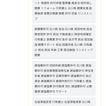
ート 保健所 許可申請 警察署 風営法 物件探し
開業 リフォーム 行政書士 石川県 開業支援 創
業融資 事業計画書 開業 許可 改装 ワンストッ
プ
旅館業許可 石川県 民泊 石川県 用途地域 民泊
簡易宿所 許可 民泊 不動産選び 用途地域確認
行政書士 旅館業 許可 条件 金沢市 民泊 宿泊施
設 開業サポート 民泊 図面作成 石川県 行政書
士 民泊 民泊 改装 工事 宿泊施設 ワンストップ
開業
建設業許可 初回申請 建設業許可 石川県 建設
業許可 経営業務管理責任者 建設業許可 専任技
術者 建設業許可 営業所要件 建設業許可 自己
資金 建設業許可 書類作成代行 行政書士 建設
業許可 建設業 許可取得 流れ 建設業許可 必要
書類 建設業許可 サポート
在留資格変更 行政書士 在留資格更新 石川県