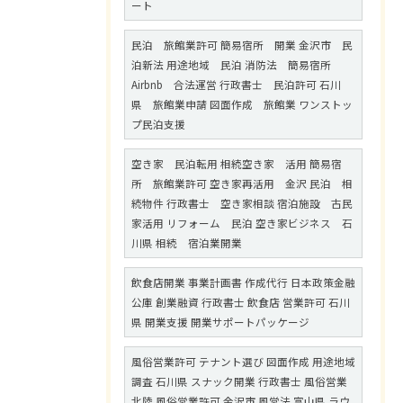
ート
民泊 旅館業許可 簡易宿所 開業 金沢市 民
泊新法 用途地域 民泊 消防法 簡易宿所
Airbnb 合法運営 行政書士 民泊許可 石川
県 旅館業申請 図面作成 旅館業 ワンストッ
プ民泊支援
空き家 民泊転用 相続空き家 活用 簡易宿
所 旅館業許可 空き家再活用 金沢 民泊 相
続物件 行政書士 空き家相談 宿泊施設 古民
家活用 リフォーム 民泊 空き家ビジネス 石
川県 相続 宿泊業開業
飲食店開業 事業計画書 作成代行 日本政策金融
公庫 創業融資 行政書士 飲食店 営業許可 石川
県 開業支援 開業サポートパッケージ
風俗営業許可 テナント選び 図面作成 用途地域
調査 石川県 スナック開業 行政書士 風俗営業
北陸 風俗営業許可 金沢市 風営法 富山県 ラウ