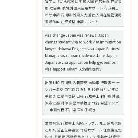
留学ビザから就労ビザ 技人国 経営管理 在留資
格 理由書 添削 外国人雇用サポート 行政書士
ビザ申請 石川県 外国人支援 出入国在留管理局
書類作成 在留資格 申請サポート
visa change Japan visa renewal Japan
change student visa to work visa immigration
lawyer Ishikawa Engineer visa Japan Business
Manager visa Japan residence status Japan
Japanese visa application help gyoseishoshi
visa support Takami Administrativ
出張封印 石川県 名義変更 自動車 行政書士 ナ
ンバー変更 自宅対応 石川県 陸運局 行かずに
手続き 自動車登録 出張 行政書士 封印取付 金
沢市 出張封印 自動車手続き 代行 希望ナンバ
ー 申請代行 石川県 車の手続き
生前対策 行政書士 相続トラブル防止 家族信託
石川県 公正証書遺言 作成サポート 任意後見契
約 支援 相続 不動産共有リスク 高齢者 財産管