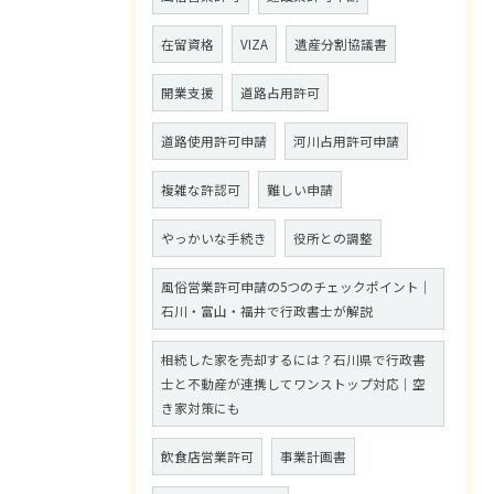
在留資格
VIZA
遺産分割協議書
開業支援
道路占用許可
道路使用許可申請
河川占用許可申請
複雑な許認可
難しい申請
やっかいな手続き
役所との調整
風俗営業許可申請の5つのチェックポイント｜
石川・富山・福井で行政書士が解説
相続した家を売却するには？石川県で行政書
士と不動産が連携してワンストップ対応｜空
き家対策にも
飲食店営業許可
事業計画書