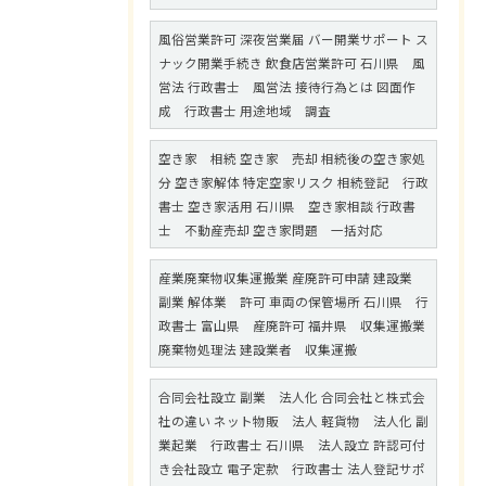
風俗営業許可 深夜営業届 バー開業サポート ス
ナック開業手続き 飲食店営業許可 石川県 風
営法 行政書士 風営法 接待行為とは 図面作
成 行政書士 用途地域 調査
空き家 相続 空き家 売却 相続後の空き家処
分 空き家解体 特定空家リスク 相続登記 行政
書士 空き家活用 石川県 空き家相談 行政書
士 不動産売却 空き家問題 一括対応
産業廃棄物収集運搬業 産廃許可申請 建設業
副業 解体業 許可 車両の保管場所 石川県 行
政書士 富山県 産廃許可 福井県 収集運搬業
廃棄物処理法 建設業者 収集運搬
合同会社設立 副業 法人化 合同会社と株式会
社の違い ネット物販 法人 軽貨物 法人化 副
業起業 行政書士 石川県 法人設立 許認可付
き会社設立 電子定款 行政書士 法人登記サポ