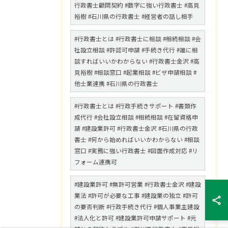
行政書士顧問契約 #数字に強い行政書士 #高見
裕樹 #石川県の行政書士 #経営者の話し相手
#行政書士とは #行政書士に相談 #相続相談 #会
社設立相談 #許認可申請 #手続き代行 #誰に相
談すればいいかわからない #行政書士金沢 #高
見裕樹 #相談窓口 #起業相談 #ビザ申請相談 #
他士業連携 #石川県の行政書士
#行政書士とは #行政手続きサポート #書類作
成代行 #会社設立相談 #相続相談 #在留資格申
請 #建設業許可 #行政書士金沢 #石川県の行政
書士 #何から始めればいいかわからない #相談
窓口 #実務に強い行政書士 #図面作成対応 #リ
フォーム連携可
#建設業許可 #無許可営業 #行政書士金沢 #建設
業法 #許可が必要な工事 #建設業の独立 #許可
の要否判断 #行政手続き代行 #個人事業主建設
#法人化と許可 #建設業許可申請サポート #元