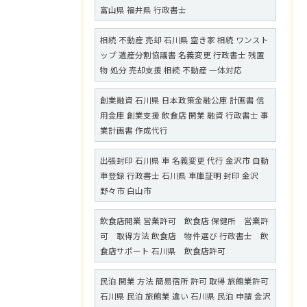
富山県 福井県 行政書士
相続 不動産 売却 石川県 空き家 相続 ワンスト
ップ 遺産分割協議書 名義変更 行政書士 残置
物 処分 売却支援 相続 不動産 一体対応
創業融資 石川県 日本政策金融公庫 計画書 信
用金庫 創業支援 飲食店 開業 融資 行政書士 事
業計画書 作成代行
出張封印 石川県 車 名義変更 代行 金沢市 自動
車登録 行政書士 石川県 車庫証明 封印 金沢
野々市 白山市
飲食店開業 営業許可 飲食店 保健所 営業許
可 取得方法 飲食店 物件選び 行政書士 飲
食店サポート 石川県 飲食店許可
民泊 開業 方法 簡易宿所 許可 取得 旅館業許可
石川県 民泊 旅館業 違い 石川県 民泊 申請 金沢