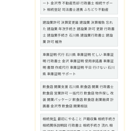
ート 金沢市 不動産売却 行政書士 相続サポー
ト 相続登記 司法書士連携 ふちどり不動産
建設業許可 決算変更届 建設業 決算報告 忘れ
た 建設業 年次手続き 建設業 許可 更新 行政書
士 建設業手続き 石川県 建設業行政書士 建設
業 許可 維持
車庫証明 代行 石川県 車庫証明 忙しい 車庫証
明 行政書士 金沢 車庫証明 使用承諾書 車庫証
明 書類 作成代行 車庫証明 平日 行けない 石川
県 車庫証明 サポート
飲食店 開業支援 石川県 飲食店 開業 行政書士
飲食店 営業許可 一括代行 飲食店 物件探し 改
装 開業パッケージ 飲食店 飲食店 創業融資 計
画書 金沢市 飲食店 開業相談
相続発生 最初にやること 戸籍収集 相続手続き
相続関係説明図 行政書士 相続手続き 流れ 相