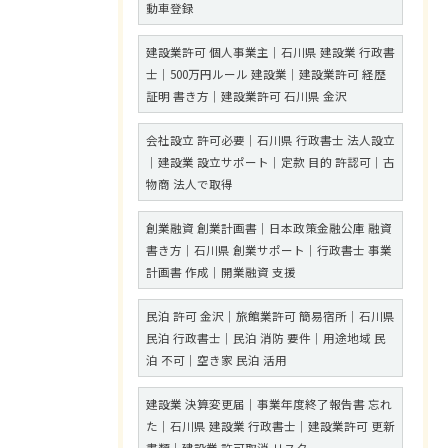
動車登録
建設業許可 個人事業主｜石川県 建設業 行政書
士｜500万円ルール 建設業｜建設業許可 経歴
証明 書き方｜建設業許可 石川県 金沢
会社設立 許可必要｜石川県 行政書士 法人設立
｜建設業 設立サポート｜定款 目的 許認可｜古
物商 法人で取得
創業融資 創業計画書｜日本政策金融公庫 融資
書き方｜石川県 創業サポート｜行政書士 事業
計画書 作成｜開業融資 支援
民泊 許可 金沢｜旅館業許可 簡易宿所｜石川県
民泊 行政書士｜民泊 消防 要件｜用途地域 民
泊 不可｜空き家 民泊 活用
建設業 決算変更届｜事業年度終了報告書 忘れ
た｜石川県 建設業 行政書士｜建設業許可 更新