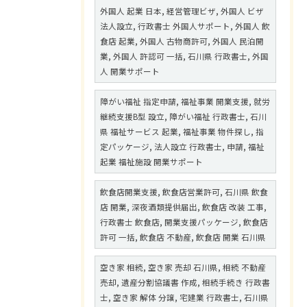
外国人 起業 日本, 経営管理ビザ, 外国人 ビザ
法人設立, 行政書士 外国人サポート, 外国人 飲
食店 起業, 外国人 古物商許可, 外国人 民泊開
業, 外国人 許認可 一括, 石川県 行政書士, 外国
人 開業サポート
障がい福祉 指定申請, 福祉事業 開業支援, 就労
継続支援B型 設立, 障がい福祉 行政書士, 石川
県 福祉サービス 起業, 福祉事業 物件探し, 指
定パッケージ, 法人設立 行政書士, 申請, 福祉
起業 福祉施設 開業サポート
飲食店開業支援, 飲食店営業許可, 石川県 飲食
店 開業, 深夜酒類提供届出, 飲食店 改装 工事,
行政書士 飲食店, 開業支援パッケージ, 飲食店
許可 一括, 飲食店 不動産, 飲食店 開業 石川県
空き家 相続, 空き家 売却 石川県, 相続 不動産
売却, 遺産分割協議書 作成, 相続手続き 行政書
士, 空き家 解体 分譲, 宅建業 行政書士, 石川県