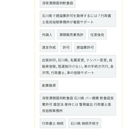
深夜酒類提供飲食店
石川県で建設業許可を取得するには？行政書
士高見裕樹事務所が徹底サポート
外国人
酒類販売業免許
任意後見
遺言作成
許可
建設業許可
出張封印, 石川県, 名義変更, ナンバー変更, 自
動車登録, 陸運局行けない, 車の手続き代行, 金
沢市, 行政書士, 車の登録サポート
創業融資
深夜酒類提供飲食店 石川県 バー開業 飲食店営
業許可 風営法 接待とは 警察届出 行政書士高
見裕樹事務所
行政書士 相続
石川県 相続手続き