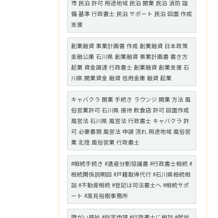
市 民泊 許可 用途地域 民泊 開業 民泊 消防 設
備 基準 行政書士 民泊 サポート 民泊 図面 作成
支援
創業融資 事業計画書 作成 創業融資 日本政策
金融公庫 石川県 創業融資 事業計画書 書き方
起業 資金調達 行政書士 創業融資 創業支援 石
川県 開業資金 融資 信用金庫 融資 起業
キャバクラ 開業 手続き ラウンジ 開業 方法 風
俗営業許可 石川県 接待 飲食店 許可 図面作成
風営法 石川県 風営法 行政書士 キャバクラ 許
可 必要書類 風営法 申請 流れ 用途地域 風俗営
業 北陸 風俗営業 行政書士
#相続手続き #遺産分割協議書 #行政書士相続 #
相続関係説明図 #戸籍取得代行 #石川県相続相
談 #不動産相続 #登記は司法書士へ #相続サポ
ート #高見裕樹事務所
障がい福祉 #指定申請 #行政書士に相談 #就労