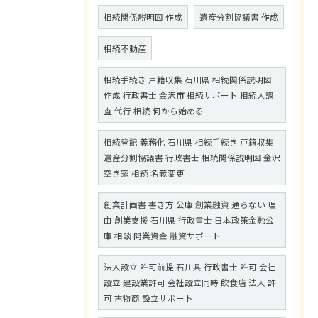
相続関係説明図 作成
遺産分割協議書 作成
相続不動産
相続手続き 戸籍収集 石川県 相続関係説明図
作成 行政書士 金沢市 相続サポート 相続人調
査 代行 相続 何から始める
相続登記 義務化 石川県 相続手続き 戸籍収集
遺産分割協議書 行政書士 相続関係説明図 金沢
空き家 相続 名義変更
創業計画書 書き方 公庫 創業融資 通らない 理
由 創業支援 石川県 行政書士 日本政策金融公
庫 相談 開業資金 融資サポート
法人設立 許可前提 石川県 行政書士 許可 会社
設立 建設業許可 会社設立同時 飲食店 法人 許
可 古物商 設立サポート