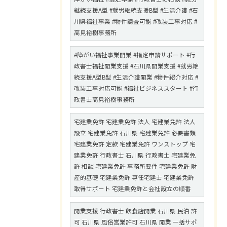
継続支援A型 #就労継続支援B型 #生活介護 #石
川県福祉事業 #物件調査可能 #改装工事対応 #
高見裕樹事務所
#障がい福祉事業開業 #指定申請サポート #行
政書士福祉開業支援 #石川県開業支援 #就労継
続支援A型B型 #生活介護開業 #物件紹介対応 #
改装工事対応可能 #福祉ビジネススタート #行
政書士高見裕樹事務所
宅建業免許 宅建業免許 法人 宅建業免許 法人
設立 宅建業免許 石川県 宅建業免許 必要書類
宅建業免許 定款 宅建業免許 ワンストップ 宅
建業免許 行政書士 石川県 行政書士 宅建業免
許 相談 宅建業免許 事務所要件 宅建業免許 財
産的基礎 宅建業免許 専任宅建士 宅建業免許
取得サポート 宅建業免許と会社設立の順番
開業支援 行政書士 飲食店開業 石川県 民泊 許
可 石川県 風俗営業許可 石川県 開業 一括サポ