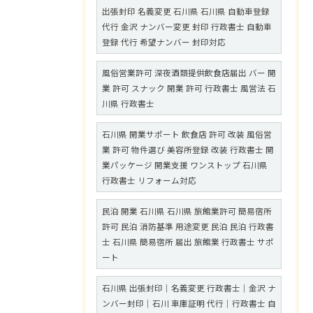
出張封印 名義変更 石川県 石川県 自動車登録
代行 金沢 ナンバー変更 封印 行政書士 自動車
登録 代行 希望ナンバー 封印対応
風俗営業許可 深夜酒類提供飲食店届出 バー 開
業 許可 スナック 開業 許可 行政書士 風営法 石
川県 行政書士
石川県 開業サポート 飲食店 許可 改装 風俗営
業 許可 物件選び 美容所登録 改装 行政書士 開
業パッケージ 開業支援 ワンストップ 石川県
行政書士 リフォーム対応
民泊 開業 石川県 石川県 旅館業許可 簡易宿所
許可 民泊 消防基準 用途変更 民泊 民泊 行政書
士 石川県 簡易宿所 届出 旅館業 行政書士 サポ
ート
石川県 出張封印｜名義変更 行政書士｜金沢 ナ
ンバー封印｜石川 車庫証明 代行｜行政書士 自