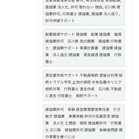
営業務管理責任者 要件, 専任技術者 実務経験,
建設業 法人化, 許可 取れない 理由, 石川県 建
設業許可, 行政書士 建設業, 建設業 法人成り,
許可申請サポート
創業融資サポート 建設業 創業 建設業 融資
建設業許可 石川県 独立開業 建設業 行政書
士 建設業サポート 事業計画書 建設業 建設
業 法人設立 建設業 資金調達 建設業 行政
書士
遺言書作成サポート 不動産相続 遺留分対策 相
続トラブル予防 土地の相続 共有名義のリスク
相続対策 行政書士 遺言作成 石川県 不動産
と遺言 行政書士 相続サポート
建設業許可 承継 経営業務管理責任者 引き
継ぎ 建設業 事業承継 許可の名義変更 建設
業 法人化 工務店 相続 建設業許可 行政書
士 石川県 建設業許可 建設業 後継者問題 親
の事業を継ぐには