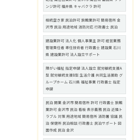
ンジ許可 福井県 キャバクラ 許可
相続空き家 民泊許可 旅館業許可 簡易宿所 金
沢市 民泊 用途地域 消防対応 行政書士 民泊
建設業許可 法人化 個人事業主 許可 経営業務
管理責任者 専任技術者 行政書士 建設業 石川
県 建設業許可 法人設立サポート
障がい福祉 指定申請 法人設立 就労継続支援A
型 就労継続支援B型 生活介護 共同生活援助 グ
ループホーム 石川県 福祉事業 行政書士 指定
申請
民泊 開業 金沢市 簡易宿所 許可 行政書士 旅館
業許可 金沢市 民泊 看板 表示義務 民泊 近隣ト
ラブル 対策 用途地域 簡易宿所 消防署 協議 民
泊 保健所 民泊相談 行政書士 民泊サポート 図
面作成 民泊 金沢