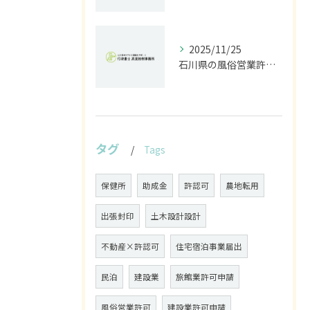
2025/11/25
石川県の風俗営業許可なら行政書士高見裕樹事務所｜金沢・野々市・白山対応｜警察事前相談から図面作成まで
タグ
Tags
保健所
助成金
許認可
農地転用
出張封印
土木設計設計
不動産×許認可
住宅宿泊事業届出
民泊
建設業
旅館業許可申請
風俗営業許可
建設業許可申請