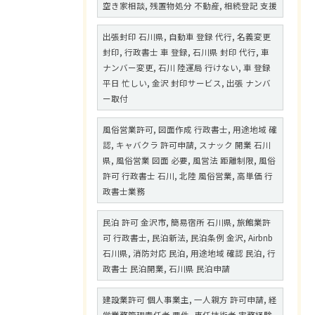
空き家相談, 残置物処分 不動産, 相続登記 支援
出張封印 石川県, 自動車 登録 代行, 名義変更
封印, 行政書士 車 登録, 石川県 封印 代行, 車
ナンバー変更, 石川 陸運局 行けない, 車 登録
平日 忙しい, 金沢 封印サービス, 出張 ナンバ
ー取付
風俗営業許可, 図面作成 行政書士, 用途地域 確
認, キャバクラ 許可申請, スナック 開業 石川
県, 風俗営業 図面 必要, 風営法 距離制限, 風俗
許可 行政書士 石川, 北陸 風俗営業, 高単価 行
政書士業務
民泊 許可 金沢市, 簡易宿所 石川県, 旅館業許
可 行政書士, 民泊新法, 民泊条例 金沢, Airbnb
石川県, 消防対応 民泊, 用途地域 確認 民泊, 行
政書士 民泊開業, 石川県 民泊申請
建設業許可 個人事業主, 一人親方 許可申請, 経