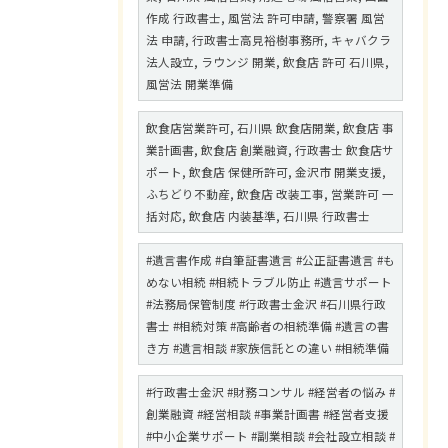
作成 行政書士, 風営法 許可申請, 警察署 風営
法 申請, 行政書士高見裕樹事務所, キャバクラ
法人設立, ラウンジ 開業, 飲食店 許可 石川県,
風営法 開業準備
飲食店営業許可, 石川県 飲食店開業, 飲食店 事
業計画書, 飲食店 創業融資, 行政書士 飲食店サ
ポート, 飲食店 保健所許可, 金沢市 開業支援,
ふちどり不動産, 飲食店 改装工事, 営業許可 一
括対応, 飲食店 内装基準, 石川県 行政書士
#遺言書作成 #自筆証書遺言 #公正証書遺言 #も
めない相続 #相続トラブル防止 #遺言サポート
#法務局保管制度 #行政書士金沢 #石川県行政
書士 #相続対策 #高齢者の相続準備 #遺言の書
き方 #遺言相談 #家族信託との違い #相続準備
#行政書士金沢 #財務コンサル #経営者の悩み #
創業融資 #経営相談 #事業計画書 #経営者支援
#中小企業サポート #副業相談 #会社設立相談 #