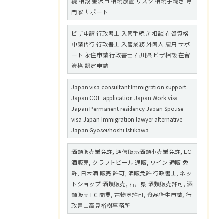
続 相談 金沢市 相続放置 リスク 相続手続き 専
門家 サポート
ビザ申請 行政書士 入管手続き 相談 在留資格
申請代行 行政書士 入管業務 外国人 雇用 サポ
ート 永住申請 行政書士 石川県 ビザ相談 在留
資格 認定申請
Japan visa consultant Immigration support
Japan COE application Japan Work visa
Japan Permanent residency Japan Spouse
visa Japan Immigration lawyer alternative
Japan Gyoseishoshi Ishikawa
酒類販売業免許, 通信販売酒類小売業免許, EC
酒販売, クラフトビール 通販, ワイン 通販 免
許, 日本酒 販売 許可, 酒販免許 行政書士, ネッ
トショップ 酒類販売, 石川県 酒類販売許可, 酒
類販売 EC 開業, 古物商許可, 食品衛生申請, 行
政書士高見裕樹事務所