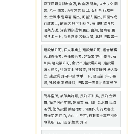
深夜酒類提供飲食店, 飲食店 開業, スナック 開
業, バー 開業, 深夜営業 届出, 石川県 行政書
士, 金沢市 警察署 届出, 風営法 届出, 図面作成
行政書士, 飲食店 許可手続き, 石川県 飲食店
開業支援, 深夜酒類提供 届出 書類, 警察署 届
出サポート, 飲食営業 22時以降, 北陸 行政書士
建設業許可, 個人事業主 建設業許可, 経営業務
管理責任者, 専任技術者, 建設業 許可 要件, 石
川県 建設業許可, 金沢市 建設業許可, 建設業
法人成り, 行政書士 建設業, 建設業許可 法人設
立, 建設業 許可申請 サポート, 建設業 許可 書
類, 建設業 実務経験, 行政書士高見裕樹事務所
簡易宿所, 旅館業許可, 民泊 石川県, 民泊 金沢
市, 簡易宿所申請, 旅館業 石川県, 金沢市 民泊
条例, 消防設備 簡易宿所, 図面作成 行政書士,
用途変更 民泊, Airbnb 許可, 行政書士高見裕樹
事務所, 石川県 旅館業 許可