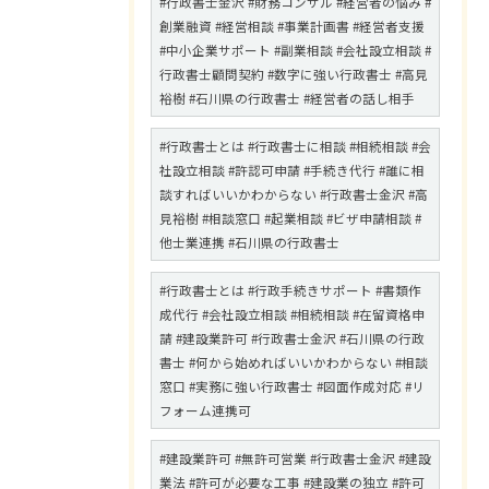
#行政書士金沢 #財務コンサル #経営者の悩み #
創業融資 #経営相談 #事業計画書 #経営者支援
#中小企業サポート #副業相談 #会社設立相談 #
行政書士顧問契約 #数字に強い行政書士 #高見
裕樹 #石川県の行政書士 #経営者の話し相手
#行政書士とは #行政書士に相談 #相続相談 #会
社設立相談 #許認可申請 #手続き代行 #誰に相
談すればいいかわからない #行政書士金沢 #高
見裕樹 #相談窓口 #起業相談 #ビザ申請相談 #
他士業連携 #石川県の行政書士
#行政書士とは #行政手続きサポート #書類作
成代行 #会社設立相談 #相続相談 #在留資格申
請 #建設業許可 #行政書士金沢 #石川県の行政
書士 #何から始めればいいかわからない #相談
窓口 #実務に強い行政書士 #図面作成対応 #リ
フォーム連携可
#建設業許可 #無許可営業 #行政書士金沢 #建設
業法 #許可が必要な工事 #建設業の独立 #許可