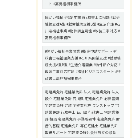
ート #高見裕樹事務所
障がい福祉 #指定申請 #行政書士に相談 #就労
継続支援A型 #就労継続支援B型 #生活介護 #石
川県福祉事業 #物件調査可能 #改装工事対応 #
高見裕樹事務所
#障がい福祉事業開業 #指定申請サポート #行
政書士福祉開業支援 #石川県開業支援 #就労継
続支援A型B型 #生活介護開業 #物件紹介対応 #
改装工事対応可能 #福祉ビジネススタート #行
政書士高見裕樹事務所
宅建業免許 宅建業免許 法人 宅建業免許 法人
設立 宅建業免許 石川県 宅建業免許 必要書類
宅建業免許 定款 宅建業免許 ワンストップ 宅
建業免許 行政書士 石川県 行政書士 宅建業免
許 相談 宅建業免許 事務所要件 宅建業免許 財
産的基礎 宅建業免許 専任宅建士 宅建業免許
取得サポート 宅建業免許と会社設立の順番