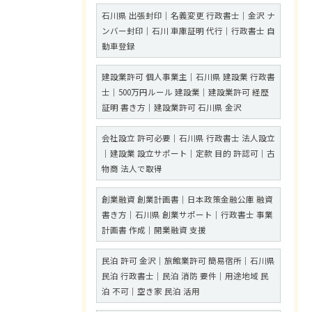
石川県 出張封印｜名義変更 行政書士｜金沢 ナ
ンバー封印｜石川 車庫証明 代行｜行政書士 自
動車登録
建設業許可 個人事業主｜石川県 建設業 行政書
士｜500万円ルール 建設業｜建設業許可 経歴
証明 書き方｜建設業許可 石川県 金沢
会社設立 許可必要｜石川県 行政書士 法人設立
｜建設業 設立サポート｜定款 目的 許認可｜古
物商 法人で取得
創業融資 創業計画書｜日本政策金融公庫 融資
書き方｜石川県 創業サポート｜行政書士 事業
計画書 作成｜開業融資 支援
民泊 許可 金沢｜旅館業許可 簡易宿所｜石川県
民泊 行政書士｜民泊 消防 要件｜用途地域 民
泊 不可｜空き家 民泊 活用