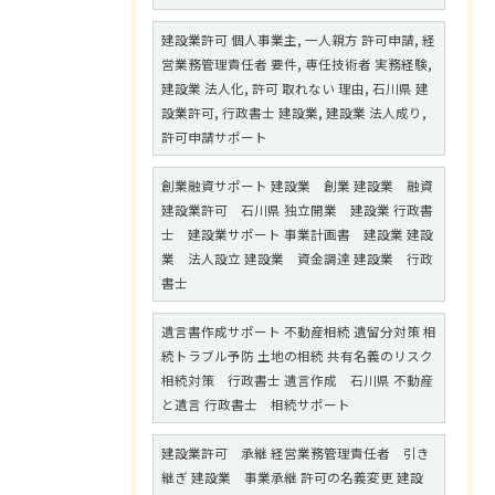
建設業許可 個人事業主, 一人親方 許可申請, 経
営業務管理責任者 要件, 専任技術者 実務経験,
建設業 法人化, 許可 取れない 理由, 石川県 建
設業許可, 行政書士 建設業, 建設業 法人成り,
許可申請サポート
創業融資サポート 建設業 創業 建設業 融資
建設業許可 石川県 独立開業 建設業 行政書
士 建設業サポート 事業計画書 建設業 建設
業 法人設立 建設業 資金調達 建設業 行政
書士
遺言書作成サポート 不動産相続 遺留分対策 相
続トラブル予防 土地の相続 共有名義のリスク
相続対策 行政書士 遺言作成 石川県 不動産
と遺言 行政書士 相続サポート
建設業許可 承継 経営業務管理責任者 引き
継ぎ 建設業 事業承継 許可の名義変更 建設