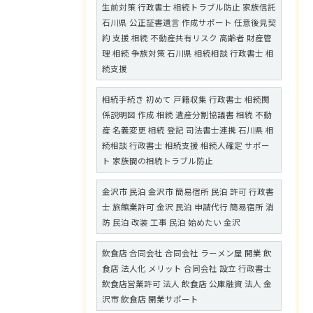
生前対策 行政書士 相続トラブル防止 家族信託
石川県 公正証書遺言 作成サポート 任意後見契
約 支援 相続 不動産共有リスク 高齢者 財産管
理 相続 争族対策 石川県 相続相談 行政書士 相
続支援
相続手続き 初めて 戸籍収集 行政書士 相続関
係説明図 作成 相続 遺産分割協議書 相続 不動
産 名義変更 相続 登記 司法書士連携 石川県 相
続相談 行政書士 相続支援 相続人確定 サポー
ト 家族間の相続トラブル防止
金沢市 民泊 金沢市 簡易宿所 民泊 許可 行政書
士 旅館業許可 金沢 民泊 申請代行 簡易宿所 消
防 民泊 改装 工事 民泊 始めたい 金沢
飲食店 合同会社 合同会社 ラーメン屋 開業 飲
食店 法人化 メリット 合同会社 設立 行政書士
飲食店営業許可 法人 飲食店 公庫融資 法人 金
沢市 飲食店 開業サポート