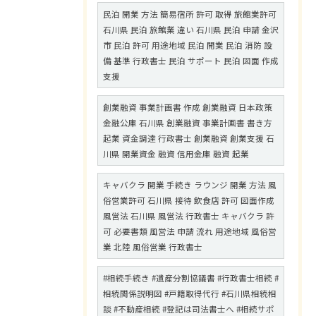
民泊 開業 方法 簡易宿所 許可 取得 旅館業許可
石川県 民泊 旅館業 違い 石川県 民泊 申請 金沢
市 民泊 許可 用途地域 民泊 開業 民泊 消防 設
備 基準 行政書士 民泊 サポート 民泊 図面 作成
支援
創業融資 事業計画書 作成 創業融資 日本政策
金融公庫 石川県 創業融資 事業計画書 書き方
起業 資金調達 行政書士 創業融資 創業支援 石
川県 開業資金 融資 信用金庫 融資 起業
キャバクラ 開業 手続き ラウンジ 開業 方法 風
俗営業許可 石川県 接待 飲食店 許可 図面作成
風営法 石川県 風営法 行政書士 キャバクラ 許
可 必要書類 風営法 申請 流れ 用途地域 風俗営
業 北陸 風俗営業 行政書士
#相続手続き #遺産分割協議書 #行政書士相続 #
相続関係説明図 #戸籍取得代行 #石川県相続相
談 #不動産相続 #登記は司法書士へ #相続サポ