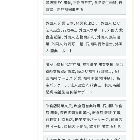
類販売 EC 開業, 古物商許可, 食品衛生申請, 行
政書士高見裕樹事務所
外国人 起業 日本, 経営管理ビザ, 外国人 ビザ
法人設立, 行政書士 外国人サポート, 外国人 飲
食店 起業, 外国人 古物商許可, 外国人 民泊開
業, 外国人 許認可 一括, 石川県 行政書士, 外国
人 開業サポート
障がい福祉 指定申請, 福祉事業 開業支援, 就労
継続支援B型 設立, 障がい福祉 行政書士, 石川
県 福祉サービス 起業, 福祉事業 物件探し, 指
定パッケージ, 法人設立 行政書士, 申請, 福祉
起業 福祉施設 開業サポート
飲食店開業支援, 飲食店営業許可, 石川県 飲食
店 開業, 深夜酒類提供届出, 飲食店 改装 工事,
行政書士 飲食店, 開業支援パッケージ, 飲食店
許可 一括, 飲食店 不動産, 飲食店 開業 石川県