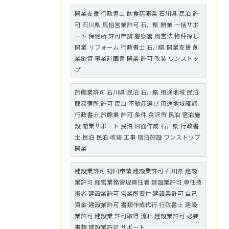
開業支援 行政書士 飲食店開業 石川県 民泊 許
可 石川県 風俗営業許可 石川県 開業 一括サポ
ート 保健所 許可申請 警察署 風営法 物件探し
開業 リフォーム 行政書士 石川県 開業支援 創
業融資 事業計画書 開業 許可 改装 ワンストッ
プ
旅館業許可 石川県 民泊 石川県 用途地域 民泊
簡易宿所 許可 民泊 不動産選び 用途地域確認
行政書士 旅館業 許可 条件 金沢市 民泊 宿泊施
設 開業サポート 民泊 図面作成 石川県 行政書
士 民泊 民泊 改装 工事 宿泊施設 ワンストップ
開業
建設業許可 初回申請 建設業許可 石川県 建設
業許可 経営業務管理責任者 建設業許可 専任技
術者 建設業許可 営業所要件 建設業許可 自己
資金 建設業許可 書類作成代行 行政書士 建設
業許可 建設業 許可取得 流れ 建設業許可 必要
書類 建設業許可 サポート