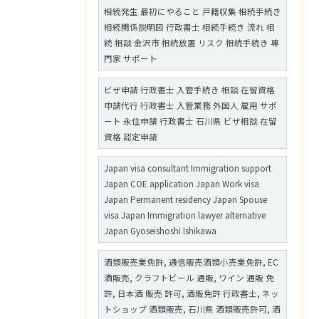
相続発生 最初にやること 戸籍収集 相続手続き
相続関係説明図 行政書士 相続手続き 流れ 相
続 相談 金沢市 相続放置 リスク 相続手続き 専
門家 サポート
ビザ申請 行政書士 入管手続き 相談 在留資格
申請代行 行政書士 入管業務 外国人 雇用 サポ
ート 永住申請 行政書士 石川県 ビザ相談 在留
資格 認定申請
Japan visa consultant Immigration support
Japan COE application Japan Work visa
Japan Permanent residency Japan Spouse
visa Japan Immigration lawyer alternative
Japan Gyoseishoshi Ishikawa
酒類販売業免許, 通信販売酒類小売業免許, EC
酒販売, クラフトビール 通販, ワイン 通販 免
許, 日本酒 販売 許可, 酒販免許 行政書士, ネッ
トショップ 酒類販売, 石川県 酒類販売許可, 酒