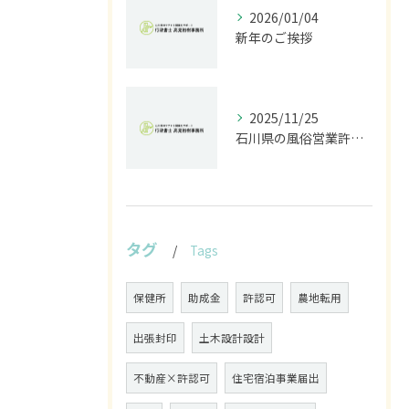
2026/01/04
新年のご挨拶
2025/11/25
石川県の風俗営業許可なら行政書士高見裕樹事務所｜金沢・野々市・白山対応｜警察事前相談から図面作成まで
タグ
Tags
保健所
助成金
許認可
農地転用
出張封印
土木設計設計
不動産×許認可
住宅宿泊事業届出