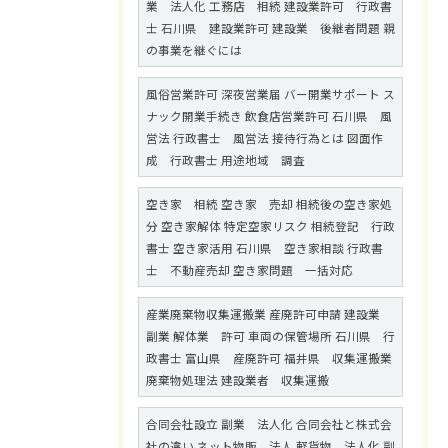
業 法人化 工務店 相続 建設業許可 行政書
士 石川県 建設業許可 建設業 後継者問題 親
の事業を継ぐには
風俗営業許可 深夜営業届 バー開業サポート ス
ナック開業手続き 飲食店営業許可 石川県 風
営法 行政書士 風営法 接待行為とは 図面作
成 行政書士 用途地域 調査
空き家 相続 空き家 売却 相続後の空き家処
分 空き家解体 特定空家リスク 相続登記 行政
書士 空き家活用 石川県 空き家相談 行政書
士 不動産売却 空き家問題 一括対応
産業廃棄物収集運搬業 産廃許可申請 建設業
副業 解体業 許可 車両の保管場所 石川県 行
政書士 富山県 産廃許可 福井県 収集運搬業
廃棄物処理法 建設業者 収集運搬
合同会社設立 副業 法人化 合同会社と株式会
社の違い ネット物販 法人 軽貨物 法人化 副