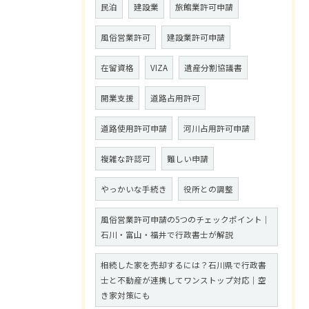
民泊
建設業
旅館業許可申請
風俗営業許可
建設業許可申請
在留資格
VIZA
遺産分割協議書
開業支援
道路占用許可
道路使用許可申請
河川占用許可申請
複雑な許認可
難しい申請
やっかいな手続き
役所との調整
風俗営業許可申請の5つのチェックポイント｜
石川・富山・福井で行政書士が解説
相続した家を売却するには？石川県で行政書
士と不動産が連携してワンストップ対応｜空
き家対策にも