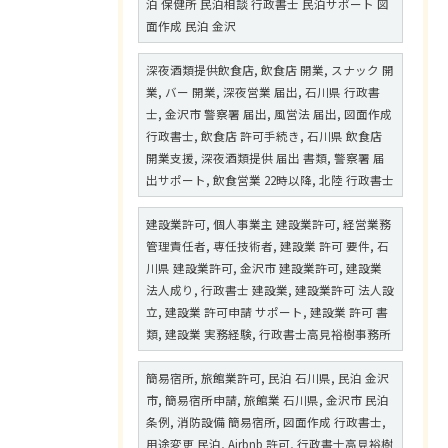
泊 保健所 民泊相談 行政書士 民泊サポート 図
面作成 民泊 金沢
深夜酒類提供飲食店, 飲食店 開業, スナック 開
業, バー 開業, 深夜営業 届出, 石川県 行政書
士, 金沢市 警察署 届出, 風営法 届出, 図面作成
行政書士, 飲食店 許可手続き, 石川県 飲食店
開業支援, 深夜酒類提供 届出 書類, 警察署 届
出サポート, 飲食営業 22時以降, 北陸 行政書士
建設業許可, 個人事業主 建設業許可, 経営業務
管理責任者, 専任技術者, 建設業 許可 要件, 石
川県 建設業許可, 金沢市 建設業許可, 建設業
法人成り, 行政書士 建設業, 建設業許可 法人設
立, 建設業 許可申請 サポート, 建設業 許可 書
類, 建設業 実務経験, 行政書士高見裕樹事務所
簡易宿所, 旅館業許可, 民泊 石川県, 民泊 金沢
市, 簡易宿所申請, 旅館業 石川県, 金沢市 民泊
条例, 消防設備 簡易宿所, 図面作成 行政書士,
用途変更 民泊, Airbnb 許可, 行政書士高見裕樹