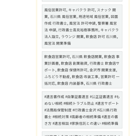
風俗営業許可, キャバクラ 許可, スナック 開
業, 石川県 風俗営業, 用途地域 風俗営業, 図面
作成 行政書士, 風営法 許可申請, 警察署 風営
法 申請, 行政書士高見裕樹事務所, キャバクラ
法人設立, ラウンジ 開業, 飲食店 許可 石川県,
風営法 開業準備
飲食店営業許可, 石川県 飲食店開業, 飲食店 事
業計画書, 飲食店 創業融資, 行政書士 飲食店サ
ポート, 飲食店 保健所許可, 金沢市 開業支援,
ふちどり不動産, 飲食店 改装工事, 営業許可 一
括対応, 飲食店 内装基準, 石川県 行政書士
#遺言書作成 #自筆証書遺言 #公正証書遺言 #も
めない相続 #相続トラブル防止 #遺言サポート
#法務局保管制度 #行政書士金沢 #石川県行政
書士 #相続対策 #高齢者の相続準備 #遺言の書
き方 #遺言相談 #家族信託との違い #相続準備