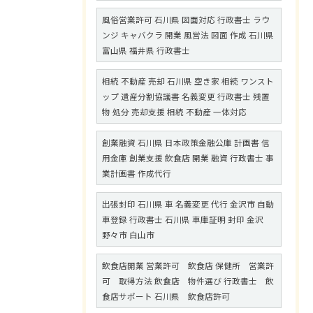
風俗営業許可 石川県 図面対応 行政書士 ラウ
ンジ キャバクラ 開業 風営法 図面 作成 石川県
富山県 福井県 行政書士
相続 不動産 売却 石川県 空き家 相続 ワンスト
ップ 遺産分割協議書 名義変更 行政書士 残置
物 処分 売却支援 相続 不動産 一体対応
創業融資 石川県 日本政策金融公庫 計画書 信
用金庫 創業支援 飲食店 開業 融資 行政書士 事
業計画書 作成代行
出張封印 石川県 車 名義変更 代行 金沢市 自動
車登録 行政書士 石川県 車庫証明 封印 金沢
野々市 白山市
飲食店開業 営業許可 飲食店 保健所 営業許
可 取得方法 飲食店 物件選び 行政書士 飲
食店サポート 石川県 飲食店許可