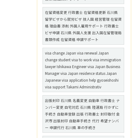
在留資格変更 行政書士 在留資格更新 石川県
留学ビザから就労ビザ 技人国 経営管理 在留資
格 理由書 添削 外国人雇用サポート 行政書士
ビザ申請 石川県 外国人支援 出入国在留管理局
書類作成 在留資格 申請サポート
visa change Japan visa renewal Japan
change student visa to work visa immigration
lawyer Ishikawa Engineer visa Japan Business
Manager visa Japan residence status Japan
Japanese visa application help gyoseishoshi
visa support Takami Administrativ
出張封印 石川県 名義変更 自動車 行政書士 ナ
ンバー変更 自宅対応 石川県 陸運局 行かずに
手続き 自動車登録 出張 行政書士 封印取付 金
沢市 出張封印 自動車手続き 代行 希望ナンバ
ー 申請代行 石川県 車の手続き