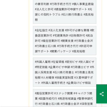
の要否判断 #行政手続き代行 #個人事業主建設
#法人化と許可 #建設業許可申請サポート #元
請との契約トラブル #石川県行政書士 #高見裕
樹
#会社設立 #法人化支援 #許可が必要な業種 #飲
食店営業許可 #宅建業免許 #古物商許可 #民泊
許可 #風俗営業許可 #開業支援 #行政書士金沢
#行政書士石川県 #行政手続き代行 #許認可申
請サポート #開業パッケージ #高見裕樹
#外国人雇用 #在留資格 #就労ビザ #技人国ビザ
#特定技能 #企業のビザ申請 #行政書士ビザ #外
国人採用支援 #石川県行政書士 #行政書士高見
裕樹 #人材確保 #技能実習制度 #入管申請サポ
ート #外国人雇用手続き #企業向けビザ相談
#風俗営業許可 #スナック開業 #キャバクラ開
業 #図面作成代行 #用途地域調査 #警察申請代
行 #行政書士石川県 #行政書士金沢 #深夜営業