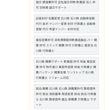
設立 建設業許可 会社設立同時 飲食店 法人 許
可 古物商 設立サポート
出張封印 名義変更 石川県 石川県 自動車登録
代行 金沢 ナンバー変更 封印 行政書士 自動車
登録 代行 希望ナンバー 封印対応
風俗営業許可 深夜酒類提供飲食店届出 バー 開
業 許可 スナック 開業 許可 行政書士 風営法 石
川県 行政書士
石川県 開業サポート 飲食店 許可 改装 風俗営
業 許可 物件選び 美容所登録 改装 行政書士 開
業パッケージ 開業支援 ワンストップ 石川県
行政書士 リフォーム対応
民泊 開業 石川県 石川県 旅館業許可 簡易宿所
許可 民泊 消防基準 用途変更 民泊 民泊 行政書
士 石川県 簡易宿所 届出 旅館業 行政書士 サポ
ート