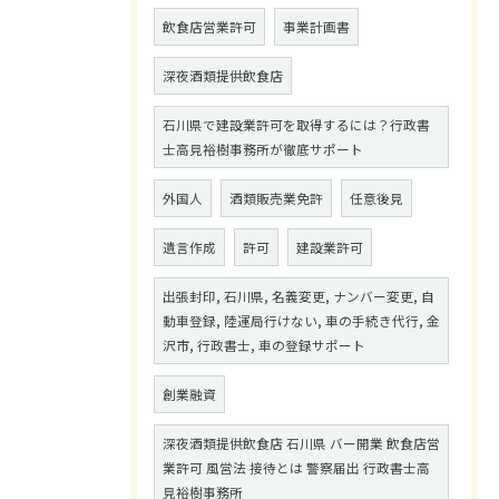
飲食店営業許可
事業計画書
深夜酒類提供飲食店
石川県で建設業許可を取得するには？行政書
士高見裕樹事務所が徹底サポート
外国人
酒類販売業免許
任意後見
遺言作成
許可
建設業許可
出張封印, 石川県, 名義変更, ナンバー変更, 自
動車登録, 陸運局行けない, 車の手続き代行, 金
沢市, 行政書士, 車の登録サポート
創業融資
深夜酒類提供飲食店 石川県 バー開業 飲食店営
業許可 風営法 接待とは 警察届出 行政書士高
見裕樹事務所