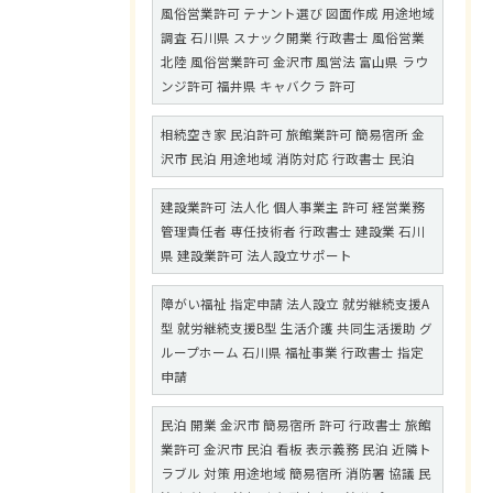
風俗営業許可 テナント選び 図面作成 用途地域
調査 石川県 スナック開業 行政書士 風俗営業
北陸 風俗営業許可 金沢市 風営法 富山県 ラウ
ンジ許可 福井県 キャバクラ 許可
相続空き家 民泊許可 旅館業許可 簡易宿所 金
沢市 民泊 用途地域 消防対応 行政書士 民泊
建設業許可 法人化 個人事業主 許可 経営業務
管理責任者 専任技術者 行政書士 建設業 石川
県 建設業許可 法人設立サポート
障がい福祉 指定申請 法人設立 就労継続支援A
型 就労継続支援B型 生活介護 共同生活援助 グ
ループホーム 石川県 福祉事業 行政書士 指定
申請
民泊 開業 金沢市 簡易宿所 許可 行政書士 旅館
業許可 金沢市 民泊 看板 表示義務 民泊 近隣ト
ラブル 対策 用途地域 簡易宿所 消防署 協議 民