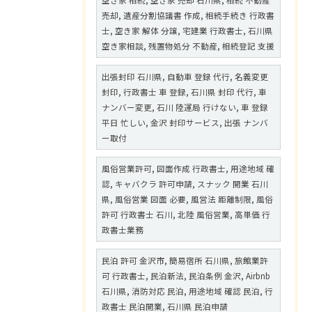
空き家 相続, 空き家 売却 石川県, 相続 不動産
売却, 遺産分割協議書 作成, 相続手続き 行政書
士, 空き家 解体 分譲, 宅建業 行政書士, 石川県
空き家相談, 残置物処分 不動産, 相続登記 支援
出張封印 石川県, 自動車 登録 代行, 名義変更
封印, 行政書士 車 登録, 石川県 封印 代行, 車
ナンバー変更, 石川 陸運局 行けない, 車 登録
平日 忙しい, 金沢 封印サービス, 出張 ナンバ
ー取付
風俗営業許可, 図面作成 行政書士, 用途地域 確
認, キャバクラ 許可申請, スナック 開業 石川
県, 風俗営業 図面 必要, 風営法 距離制限, 風俗
許可 行政書士 石川, 北陸 風俗営業, 高単価 行
政書士業務
民泊 許可 金沢市, 簡易宿所 石川県, 旅館業許
可 行政書士, 民泊新法, 民泊条例 金沢, Airbnb
石川県, 消防対応 民泊, 用途地域 確認 民泊, 行
政書士 民泊開業, 石川県 民泊申請