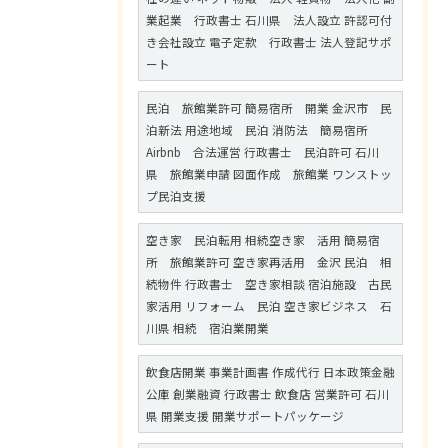
業起業 行政書士 石川県 法人設立 許認可付
き会社設立 電子定款 行政書士 法人登記サポ
ート
民泊 旅館業許可 簡易宿所 開業 金沢市 民
泊新法 用途地域 民泊 消防法 簡易宿所
Airbnb 合法運営 行政書士 民泊許可 石川
県 旅館業申請 図面作成 旅館業 ワンストッ
プ民泊支援
空き家 民泊転用 相続空き家 活用 簡易宿
所 旅館業許可 空き家再活用 金沢 民泊 相
続物件 行政書士 空き家相談 宿泊施設 古民
家活用 リフォーム 民泊 空き家ビジネス 石
川県 相続 宿泊業開業
飲食店開業 事業計画書 作成代行 日本政策金融
公庫 創業融資 行政書士 飲食店 営業許可 石川
県 開業支援 開業サポートパッケージ