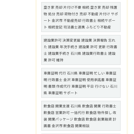
空き家 売却 片付け不要 相続 空き家 売却 残置
物 処分 売却 荷物付き 売却 不動産 片付け サポ
ート 金沢市 不動産売却 行政書士 相続サポー
ト 相続登記 司法書士連携 ふちどり不動産
建設業許可 決算変更届 建設業 決算報告 忘れ
た 建設業 年次手続き 建設業 許可 更新 行政書
士 建設業手続き 石川県 建設業行政書士 建設
業 許可 維持
車庫証明 代行 石川県 車庫証明 忙しい 車庫証
明 行政書士 金沢 車庫証明 使用承諾書 車庫証
明 書類 作成代行 車庫証明 平日 行けない 石川
県 車庫証明 サポート
飲食店 開業支援 石川県 飲食店 開業 行政書士
飲食店 営業許可 一括代行 飲食店 物件探し 改
装 開業パッケージ 飲食店 飲食店 創業融資 計
画書 金沢市 飲食店 開業相談