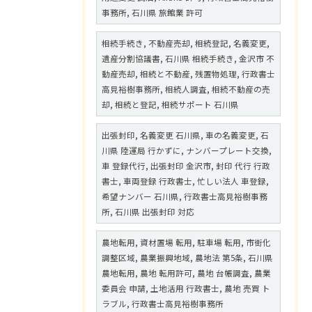
事務所, 石川県 旅館業 許可
相続手続き, 不動産売却, 相続登記, 名義変更,
遺産分割協議書, 石川県 相続手続き, 金沢市 不
動産売却, 相続と不動産, 残置物処理, 行政書士
高見裕樹事務所, 相続人調査, 相続不動産の売
却, 相続と登記, 相続サポート 石川県
出張封印, 名義変更 石川県, 車の名義変更, 石
川県 陸運局 行かずに, ナンバープレート交換,
車 登録代行, 出張封印 金沢市, 封印 代行 行政
書士, 車両登録 行政書士, 忙しい法人 車登録,
希望ナンバー 石川県, 行政書士高見裕樹事務
所, 石川県 出張封印 対応
農地転用, 資材置場 転用, 駐車場 転用, 市街化
調整区域, 農業振興地域, 農地法 第5条, 石川県
農地転用, 農地 転用許可, 農地 台帳調査, 農業
委員会 申請, 土地活用 行政書士, 農地 売買 ト
ラブル, 行政書士高見裕樹事務所