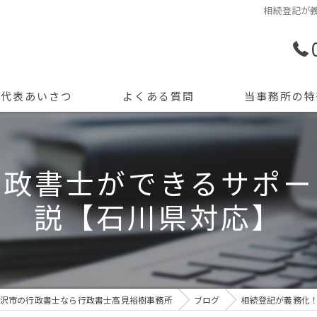
相続登記が
代表あいさつ
よくある質問
当事務所の特
許認可申請
行政書士ができるサポー
創業支援
説【石川県対応】
開業
資金調達
会計記帳
沢市の行政書士なら行政書士高見裕樹事務所
ブログ
相続登記が義務化