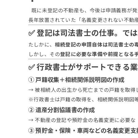
既に未登記の不動産も、今後は申請義務が発
長年放置されていた「名義変更されない不動
✅ 登記は司法書士の仕事。で
たしかに、
相続登記の申請自体は司法書士の
しかし、その
登記に必要な準備や前提となる
✅ 行政書士がサポートできる
① 戸籍収集＋相続関係説明図の作成
→ 被相続人の出生から死亡までの戸籍を取得
※行政書士は戸籍の取得を、相続関係説明図
② 遺産分割協議書の作成
→ 不動産の登記や預貯金の名義変更に必要な
③ 預貯金・保険・車両などの名義変更支