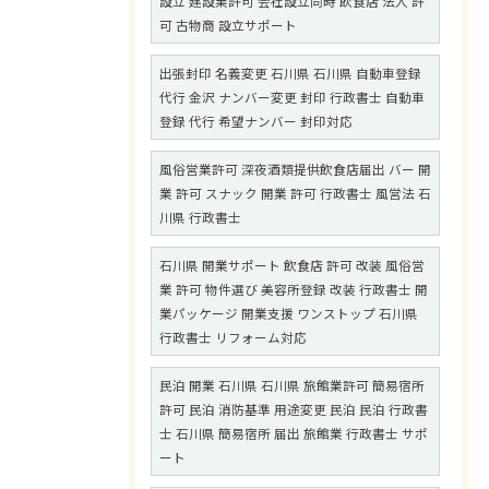
設立 建設業許可 会社設立同時 飲食店 法人 許
可 古物商 設立サポート
出張封印 名義変更 石川県 石川県 自動車登録
代行 金沢 ナンバー変更 封印 行政書士 自動車
登録 代行 希望ナンバー 封印対応
風俗営業許可 深夜酒類提供飲食店届出 バー 開
業 許可 スナック 開業 許可 行政書士 風営法 石
川県 行政書士
石川県 開業サポート 飲食店 許可 改装 風俗営
業 許可 物件選び 美容所登録 改装 行政書士 開
業パッケージ 開業支援 ワンストップ 石川県
行政書士 リフォーム対応
民泊 開業 石川県 石川県 旅館業許可 簡易宿所
許可 民泊 消防基準 用途変更 民泊 民泊 行政書
士 石川県 簡易宿所 届出 旅館業 行政書士 サポ
ート