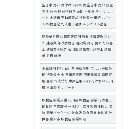
空き家 売却 片付け不要 相続 空き家 売却 残置
物 処分 売却 荷物付き 売却 不動産 片付け サポ
ート 金沢市 不動産売却 行政書士 相続サポー
ト 相続登記 司法書士連携 ふちどり不動産
建設業許可 決算変更届 建設業 決算報告 忘れ
た 建設業 年次手続き 建設業 許可 更新 行政書
士 建設業手続き 石川県 建設業行政書士 建設
業 許可 維持
車庫証明 代行 石川県 車庫証明 忙しい 車庫証
明 行政書士 金沢 車庫証明 使用承諾書 車庫証
明 書類 作成代行 車庫証明 平日 行けない 石川
県 車庫証明 サポート
飲食店 開業支援 石川県 飲食店 開業 行政書士
飲食店 営業許可 一括代行 飲食店 物件探し 改
装 開業パッケージ 飲食店 飲食店 創業融資 計
画書 金沢市 飲食店 開業相談