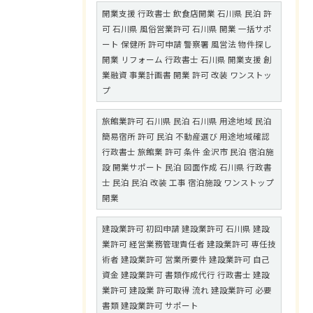
開業支援 行政書士 飲食店開業 石川県 民泊 許
可 石川県 風俗営業許可 石川県 開業 一括サポ
ート 保健所 許可申請 警察署 風営法 物件探し
開業 リフォーム 行政書士 石川県 開業支援 創
業融資 事業計画書 開業 許可 改装 ワンストッ
プ
旅館業許可 石川県 民泊 石川県 用途地域 民泊
簡易宿所 許可 民泊 不動産選び 用途地域確認
行政書士 旅館業 許可 条件 金沢市 民泊 宿泊施
設 開業サポート 民泊 図面作成 石川県 行政書
士 民泊 民泊 改装 工事 宿泊施設 ワンストップ
開業
建設業許可 初回申請 建設業許可 石川県 建設
業許可 経営業務管理責任者 建設業許可 専任技
術者 建設業許可 営業所要件 建設業許可 自己
資金 建設業許可 書類作成代行 行政書士 建設
業許可 建設業 許可取得 流れ 建設業許可 必要
書類 建設業許可 サポート