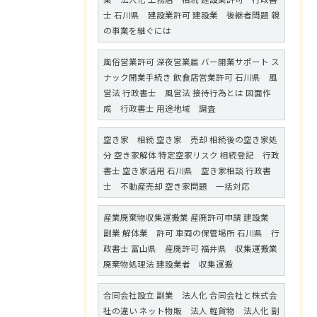
士 石川県 建設業許可 建設業 後継者問題 親
の事業を継ぐには
風俗営業許可 深夜営業届 バー開業サポート ス
ナック開業手続き 飲食店営業許可 石川県 風
営法 行政書士 風営法 接待行為とは 図面作
成 行政書士 用途地域 調査
空き家 相続 空き家 売却 相続後の空き家処
分 空き家解体 特定空家リスク 相続登記 行政
書士 空き家活用 石川県 空き家相談 行政書
士 不動産売却 空き家問題 一括対応
産業廃棄物収集運搬業 産廃許可申請 建設業
副業 解体業 許可 車両の保管場所 石川県 行
政書士 富山県 産廃許可 福井県 収集運搬業
廃棄物処理法 建設業者 収集運搬
合同会社設立 副業 法人化 合同会社と株式会
社の違い ネット物販 法人 軽貨物 法人化 副