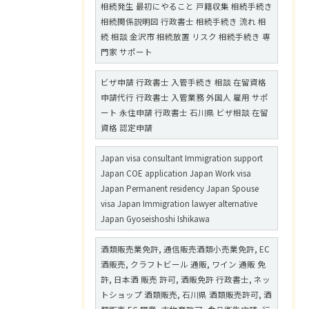
相続発生 最初にやること 戸籍収集 相続手続き
相続関係説明図 行政書士 相続手続き 流れ 相
続 相談 金沢市 相続放置 リスク 相続手続き 専
門家 サポート
ビザ申請 行政書士 入管手続き 相談 在留資格
申請代行 行政書士 入管業務 外国人 雇用 サポ
ート 永住申請 行政書士 石川県 ビザ相談 在留
資格 認定申請
Japan visa consultant Immigration support
Japan COE application Japan Work visa
Japan Permanent residency Japan Spouse
visa Japan Immigration lawyer alternative
Japan Gyoseishoshi Ishikawa
酒類販売業免許, 通信販売酒類小売業免許, EC
酒販売, クラフトビール 通販, ワイン 通販 免
許, 日本酒 販売 許可, 酒販免許 行政書士, ネッ
トショップ 酒類販売, 石川県 酒類販売許可, 酒