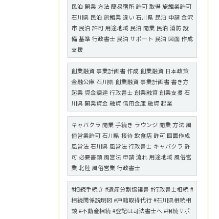
民泊 開業 方法 簡易宿所 許可 取得 旅館業許可
石川県 民泊 旅館業 違い 石川県 民泊 申請 金沢
市 民泊 許可 用途地域 民泊 開業 民泊 消防 設
備 基準 行政書士 民泊 サポート 民泊 図面 作成
支援
創業融資 事業計画書 作成 創業融資 日本政策
金融公庫 石川県 創業融資 事業計画書 書き方
起業 資金調達 行政書士 創業融資 創業支援 石
川県 開業資金 融資 信用金庫 融資 起業
キャバクラ 開業 手続き ラウンジ 開業 方法 風
俗営業許可 石川県 接待 飲食店 許可 図面作成
風営法 石川県 風営法 行政書士 キャバクラ 許
可 必要書類 風営法 申請 流れ 用途地域 風俗営
業 北陸 風俗営業 行政書士
#相続手続き #遺産分割協議書 #行政書士相続 #
相続関係説明図 #戸籍取得代行 #石川県相続相
談 #不動産相続 #登記は司法書士へ #相続サポ