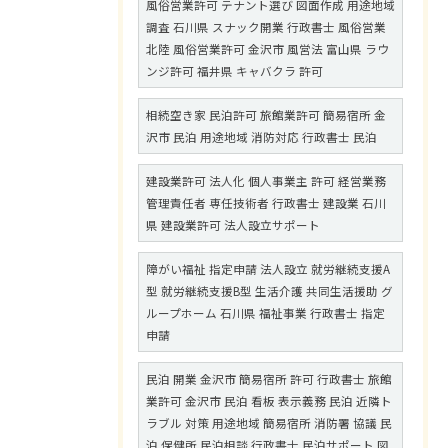
風俗営業許可 テナント選び 図面作成 用途地域
調査 石川県 スナック開業 行政書士 風俗営業
北陸 風俗営業許可 金沢市 風営法 富山県 ラウ
ンジ許可 福井県 キャバクラ 許可
相続空き家 民泊許可 旅館業許可 簡易宿所 金
沢市 民泊 用途地域 消防対応 行政書士 民泊
建設業許可 法人化 個人事業主 許可 経営業務
管理責任者 専任技術者 行政書士 建設業 石川
県 建設業許可 法人設立サポート
障がい福祉 指定申請 法人設立 就労継続支援A
型 就労継続支援B型 生活介護 共同生活援助 グ
ループホーム 石川県 福祉事業 行政書士 指定
申請
民泊 開業 金沢市 簡易宿所 許可 行政書士 旅館
業許可 金沢市 民泊 看板 表示義務 民泊 近隣ト
ラブル 対策 用途地域 簡易宿所 消防署 協議 民
泊 保健所 民泊相談 行政書士 民泊サポート 図