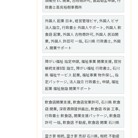
類販売 EC 開業, 古物商許可, 食品衛生申請, 行
政書士高見裕樹事務所
外国人 起業 日本, 経営管理ビザ, 外国人 ビザ
法人設立, 行政書士 外国人サポート, 外国人 飲
食店 起業, 外国人 古物商許可, 外国人 民泊開
業, 外国人 許認可 一括, 石川県 行政書士, 外国
人 開業サポート
障がい福祉 指定申請, 福祉事業 開業支援, 就労
継続支援B型 設立, 障がい福祉 行政書士, 石川
県 福祉サービス 起業, 福祉事業 物件探し, 指
定パッケージ, 法人設立 行政書士, 申請, 福祉
起業 福祉施設 開業サポート
飲食店開業支援, 飲食店営業許可, 石川県 飲食
店 開業, 深夜酒類提供届出, 飲食店 改装 工事,
行政書士 飲食店, 開業支援パッケージ, 飲食店
許可 一括, 飲食店 不動産, 飲食店 開業 石川県
空き家 相続, 空き家 売却 石川県, 相続 不動産