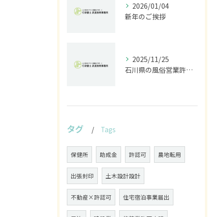
2026/01/04
新年のご挨拶
2025/11/25
石川県の風俗営業許可なら行政書士高見裕樹事務所｜金沢・野々市・白山対応｜警察事前相談から図面作成まで
タグ
Tags
保健所
助成金
許認可
農地転用
出張封印
土木設計設計
不動産×許認可
住宅宿泊事業届出