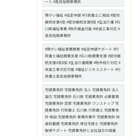
ート #高見裕樹事務所
障がい福祉 #指定申請 #行政書士に相談 #就労
継続支援A型 #就労継続支援B型 #生活介護 #石
川県福祉事業 #物件調査可能 #改装工事対応 #
高見裕樹事務所
#障がい福祉事業開業 #指定申請サポート #行
政書士福祉開業支援 #石川県開業支援 #就労継
続支援A型B型 #生活介護開業 #物件紹介対応 #
改装工事対応可能 #福祉ビジネススタート #行
政書士高見裕樹事務所
宅建業免許 宅建業免許 法人 宅建業免許 法人
設立 宅建業免許 石川県 宅建業免許 必要書類
宅建業免許 定款 宅建業免許 ワンストップ 宅
建業免許 行政書士 石川県 行政書士 宅建業免
許 相談 宅建業免許 事務所要件 宅建業免許 財
産的基礎 宅建業免許 専任宅建士 宅建業免許
取得サポート 宅建業免許と会社設立の順番