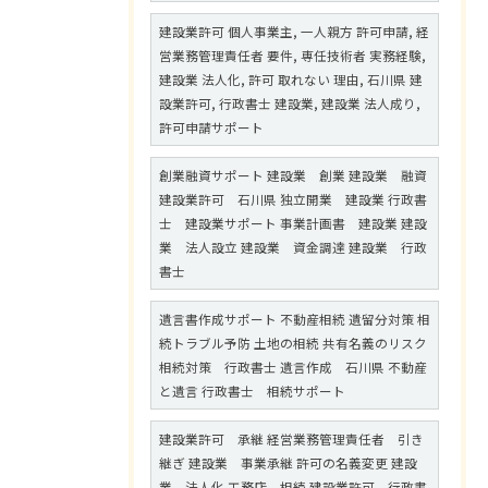
建設業許可 個人事業主, 一人親方 許可申請, 経
営業務管理責任者 要件, 専任技術者 実務経験,
建設業 法人化, 許可 取れない 理由, 石川県 建
設業許可, 行政書士 建設業, 建設業 法人成り,
許可申請サポート
創業融資サポート 建設業 創業 建設業 融資
建設業許可 石川県 独立開業 建設業 行政書
士 建設業サポート 事業計画書 建設業 建設
業 法人設立 建設業 資金調達 建設業 行政
書士
遺言書作成サポート 不動産相続 遺留分対策 相
続トラブル予防 土地の相続 共有名義のリスク
相続対策 行政書士 遺言作成 石川県 不動産
と遺言 行政書士 相続サポート
建設業許可 承継 経営業務管理責任者 引き
継ぎ 建設業 事業承継 許可の名義変更 建設
業 法人化 工務店 相続 建設業許可 行政書