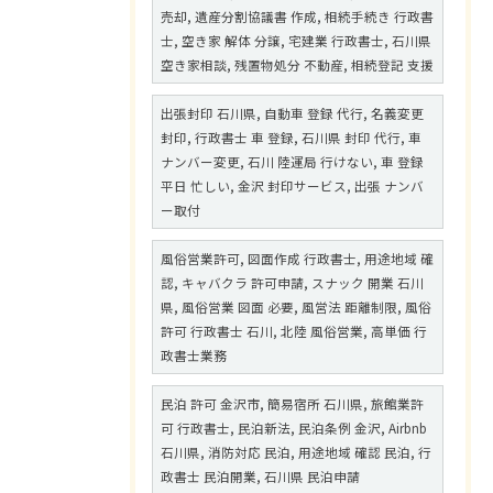
売却, 遺産分割協議書 作成, 相続手続き 行政書
士, 空き家 解体 分譲, 宅建業 行政書士, 石川県
空き家相談, 残置物処分 不動産, 相続登記 支援
出張封印 石川県, 自動車 登録 代行, 名義変更
封印, 行政書士 車 登録, 石川県 封印 代行, 車
ナンバー変更, 石川 陸運局 行けない, 車 登録
平日 忙しい, 金沢 封印サービス, 出張 ナンバ
ー取付
風俗営業許可, 図面作成 行政書士, 用途地域 確
認, キャバクラ 許可申請, スナック 開業 石川
県, 風俗営業 図面 必要, 風営法 距離制限, 風俗
許可 行政書士 石川, 北陸 風俗営業, 高単価 行
政書士業務
民泊 許可 金沢市, 簡易宿所 石川県, 旅館業許
可 行政書士, 民泊新法, 民泊条例 金沢, Airbnb
石川県, 消防対応 民泊, 用途地域 確認 民泊, 行
政書士 民泊開業, 石川県 民泊申請