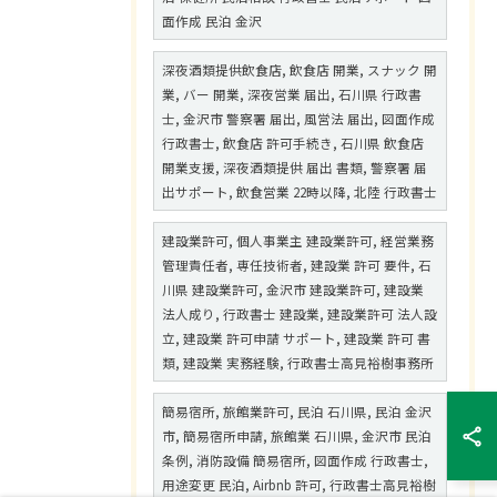
面作成 民泊 金沢
深夜酒類提供飲食店, 飲食店 開業, スナック 開
業, バー 開業, 深夜営業 届出, 石川県 行政書
士, 金沢市 警察署 届出, 風営法 届出, 図面作成
行政書士, 飲食店 許可手続き, 石川県 飲食店
開業支援, 深夜酒類提供 届出 書類, 警察署 届
出サポート, 飲食営業 22時以降, 北陸 行政書士
建設業許可, 個人事業主 建設業許可, 経営業務
管理責任者, 専任技術者, 建設業 許可 要件, 石
川県 建設業許可, 金沢市 建設業許可, 建設業
法人成り, 行政書士 建設業, 建設業許可 法人設
立, 建設業 許可申請 サポート, 建設業 許可 書
類, 建設業 実務経験, 行政書士高見裕樹事務所
簡易宿所, 旅館業許可, 民泊 石川県, 民泊 金沢
市, 簡易宿所申請, 旅館業 石川県, 金沢市 民泊
条例, 消防設備 簡易宿所, 図面作成 行政書士,
用途変更 民泊, Airbnb 許可, 行政書士高見裕樹