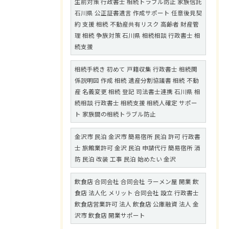
生前対策 行政書士 相続トラブル防止 家族信託
石川県 公正証書遺言 作成サポート 任意後見契
約 支援 相続 不動産共有リスク 高齢者 財産管
理 相続 争族対策 石川県 相続相談 行政書士 相
続支援
相続手続き 初めて 戸籍収集 行政書士 相続関
係説明図 作成 相続 遺産分割協議書 相続 不動
産 名義変更 相続 登記 司法書士連携 石川県 相
続相談 行政書士 相続支援 相続人確定 サポー
ト 家族間の相続トラブル防止
金沢市 民泊 金沢市 簡易宿所 民泊 許可 行政書
士 旅館業許可 金沢 民泊 申請代行 簡易宿所 消
防 民泊 改装 工事 民泊 始めたい 金沢
飲食店 合同会社 合同会社 ラーメン屋 開業 飲
食店 法人化 メリット 合同会社 設立 行政書士
飲食店営業許可 法人 飲食店 公庫融資 法人 金
沢市 飲食店 開業サポート