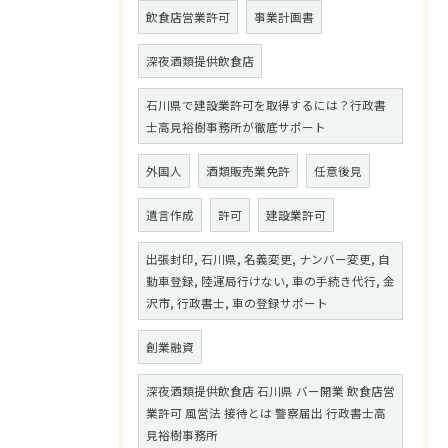
飲食店営業許可
事業計画書
深夜酒類提供飲食店
石川県で建設業許可を取得するには？行政書
士高見裕樹事務所が徹底サポート
外国人
酒類販売業免許
任意後見
遺言作成
許可
建設業許可
出張封印, 石川県, 名義変更, ナンバー変更, 自
動車登録, 陸運局行けない, 車の手続き代行, 金
沢市, 行政書士, 車の登録サポート
創業融資
深夜酒類提供飲食店 石川県 バー開業 飲食店営
業許可 風営法 接待とは 警察届出 行政書士高
見裕樹事務所