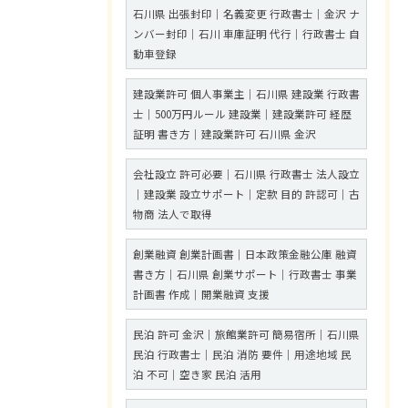
石川県 出張封印｜名義変更 行政書士｜金沢 ナ
ンバー封印｜石川 車庫証明 代行｜行政書士 自
動車登録
建設業許可 個人事業主｜石川県 建設業 行政書
士｜500万円ルール 建設業｜建設業許可 経歴
証明 書き方｜建設業許可 石川県 金沢
会社設立 許可必要｜石川県 行政書士 法人設立
｜建設業 設立サポート｜定款 目的 許認可｜古
物商 法人で取得
創業融資 創業計画書｜日本政策金融公庫 融資
書き方｜石川県 創業サポート｜行政書士 事業
計画書 作成｜開業融資 支援
民泊 許可 金沢｜旅館業許可 簡易宿所｜石川県
民泊 行政書士｜民泊 消防 要件｜用途地域 民
泊 不可｜空き家 民泊 活用