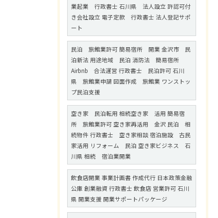
業起業 行政書士 石川県 法人設立 許認可付
き会社設立 電子定款 行政書士 法人登記サポ
ート
民泊 旅館業許可 簡易宿所 開業 金沢市 民
泊新法 用途地域 民泊 消防法 簡易宿所
Airbnb 合法運営 行政書士 民泊許可 石川
県 旅館業申請 図面作成 旅館業 ワンストッ
プ民泊支援
空き家 民泊転用 相続空き家 活用 簡易宿
所 旅館業許可 空き家再活用 金沢 民泊 相
続物件 行政書士 空き家相談 宿泊施設 古民
家活用 リフォーム 民泊 空き家ビジネス 石
川県 相続 宿泊業開業
飲食店開業 事業計画書 作成代行 日本政策金融
公庫 創業融資 行政書士 飲食店 営業許可 石川
県 開業支援 開業サポートパッケージ