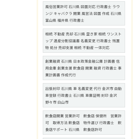
風俗営業許可 石川県 図面対応 行政書士 ラウ
ンジ キャバクラ 開業 風営法 図面 作成 石川県
富山県 福井県 行政書士
相続 不動産 売却 石川県 空き家 相続 ワンスト
ップ 遺産分割協議書 名義変更 行政書士 残置
物 処分 売却支援 相続 不動産 一体対応
創業融資 石川県 日本政策金融公庫 計画書 信
用金庫 創業支援 飲食店 開業 融資 行政書士 事
業計画書 作成代行
出張封印 石川県 車 名義変更 代行 金沢市 自動
車登録 行政書士 石川県 車庫証明 封印 金沢
野々市 白山市
飲食店開業 営業許可 飲食店 保健所 営業許
可 取得方法 飲食店 物件選び 行政書士 飲
食店サポート 石川県 飲食店許可