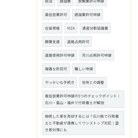
民泊
建設業
旅館業許可申請
風俗営業許可
建設業許可申請
在留資格
VIZA
遺産分割協議書
開業支援
道路占用許可
道路使用許可申請
河川占用許可申請
複雑な許認可
難しい申請
やっかいな手続き
役所との調整
風俗営業許可申請の5つのチェックポイント｜
石川・富山・福井で行政書士が解説
相続した家を売却するには？石川県で行政書
士と不動産が連携してワンストップ対応｜空
き家対策にも