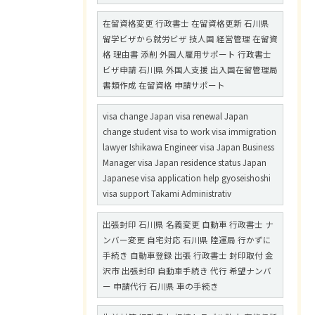
在留資格変更 行政書士 在留資格更新 石川県
留学ビザから就労ビザ 技人国 経営管理 在留資
格 理由書 添削 外国人雇用サポート 行政書士
ビザ申請 石川県 外国人支援 出入国在留管理局
書類作成 在留資格 申請サポート
visa change Japan visa renewal Japan
change student visa to work visa immigration
lawyer Ishikawa Engineer visa Japan Business
Manager visa Japan residence status Japan
Japanese visa application help gyoseishoshi
visa support Takami Administrativ
出張封印 石川県 名義変更 自動車 行政書士 ナ
ンバー変更 自宅対応 石川県 陸運局 行かずに
手続き 自動車登録 出張 行政書士 封印取付 金
沢市 出張封印 自動車手続き 代行 希望ナンバ
ー 申請代行 石川県 車の手続き