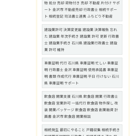
物 処分 売却 荷物付き 売却 不動産 片付け サポ
ート 金沢市 不動産売却 行政書士 相続サポー
ト 相続登記 司法書士連携 ふちどり不動産
建設業許可 決算変更届 建設業 決算報告 忘れ
た 建設業 年次手続き 建設業 許可 更新 行政書
士 建設業手続き 石川県 建設業行政書士 建設
業 許可 維持
車庫証明 代行 石川県 車庫証明 忙しい 車庫証
明 行政書士 金沢 車庫証明 使用承諾書 車庫証
明 書類 作成代行 車庫証明 平日 行けない 石川
県 車庫証明 サポート
飲食店 開業支援 石川県 飲食店 開業 行政書士
飲食店 営業許可 一括代行 飲食店 物件探し 改
装 開業パッケージ 飲食店 飲食店 創業融資 計
画書 金沢市 飲食店 開業相談
相続発生 最初にやること 戸籍収集 相続手続き