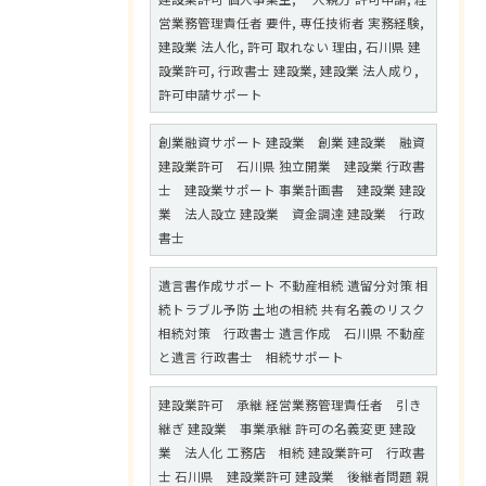
営業務管理責任者 要件, 専任技術者 実務経験,
建設業 法人化, 許可 取れない 理由, 石川県 建
設業許可, 行政書士 建設業, 建設業 法人成り,
許可申請サポート
創業融資サポート 建設業 創業 建設業 融資
建設業許可 石川県 独立開業 建設業 行政書
士 建設業サポート 事業計画書 建設業 建設
業 法人設立 建設業 資金調達 建設業 行政
書士
遺言書作成サポート 不動産相続 遺留分対策 相
続トラブル予防 土地の相続 共有名義のリスク
相続対策 行政書士 遺言作成 石川県 不動産
と遺言 行政書士 相続サポート
建設業許可 承継 経営業務管理責任者 引き
継ぎ 建設業 事業承継 許可の名義変更 建設
業 法人化 工務店 相続 建設業許可 行政書
士 石川県 建設業許可 建設業 後継者問題 親