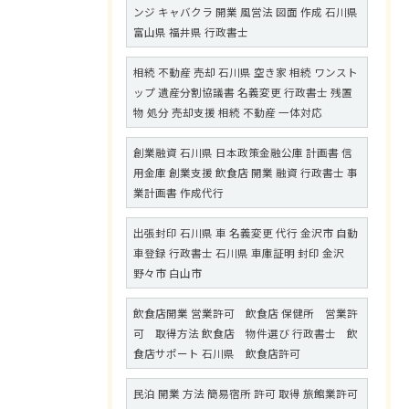
ンジ キャバクラ 開業 風営法 図面 作成 石川県
富山県 福井県 行政書士
相続 不動産 売却 石川県 空き家 相続 ワンスト
ップ 遺産分割協議書 名義変更 行政書士 残置
物 処分 売却支援 相続 不動産 一体対応
創業融資 石川県 日本政策金融公庫 計画書 信
用金庫 創業支援 飲食店 開業 融資 行政書士 事
業計画書 作成代行
出張封印 石川県 車 名義変更 代行 金沢市 自動
車登録 行政書士 石川県 車庫証明 封印 金沢
野々市 白山市
飲食店開業 営業許可 飲食店 保健所 営業許
可 取得方法 飲食店 物件選び 行政書士 飲
食店サポート 石川県 飲食店許可
民泊 開業 方法 簡易宿所 許可 取得 旅館業許可