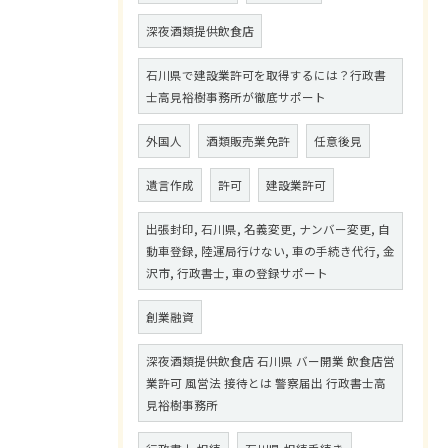
深夜酒類提供飲食店
石川県で建設業許可を取得するには？行政書
士高見裕樹事務所が徹底サポート
外国人
酒類販売業免許
任意後見
遺言作成
許可
建設業許可
出張封印, 石川県, 名義変更, ナンバー変更, 自
動車登録, 陸運局行けない, 車の手続き代行, 金
沢市, 行政書士, 車の登録サポート
創業融資
深夜酒類提供飲食店 石川県 バー開業 飲食店営
業許可 風営法 接待とは 警察届出 行政書士高
見裕樹事務所