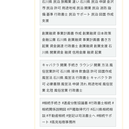
石川県 民泊 旅館業 違い 石川県 民泊 申請 金沢
市 民泊 許可 用途地域 民泊 開業 民泊 消防 設
備 基準 行政書士 民泊 サポート 民泊 図面 作成
支援
創業融資 事業計画書 作成 創業融資 日本政策
金融公庫 石川県 創業融資 事業計画書 書き方
起業 資金調達 行政書士 創業融資 創業支援 石
川県 開業資金 融資 信用金庫 融資 起業
キャバクラ 開業 手続き ラウンジ 開業 方法 風
俗営業許可 石川県 接待 飲食店 許可 図面作成
風営法 石川県 風営法 行政書士 キャバクラ 許
可 必要書類 風営法 申請 流れ 用途地域 風俗営
業 北陸 風俗営業 行政書士
#相続手続き #遺産分割協議書 #行政書士相続 #
相続関係説明図 #戸籍取得代行 #石川県相続相
談 #不動産相続 #登記は司法書士へ #相続サポ
ート #高見裕樹事務所