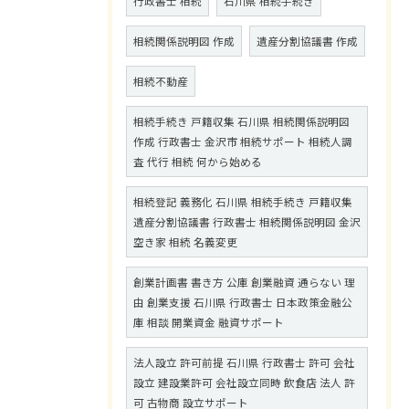
行政書士 相続
石川県 相続手続き
相続関係説明図 作成
遺産分割協議書 作成
相続不動産
相続手続き 戸籍収集 石川県 相続関係説明図
作成 行政書士 金沢市 相続サポート 相続人調
査 代行 相続 何から始める
相続登記 義務化 石川県 相続手続き 戸籍収集
遺産分割協議書 行政書士 相続関係説明図 金沢
空き家 相続 名義変更
創業計画書 書き方 公庫 創業融資 通らない 理
由 創業支援 石川県 行政書士 日本政策金融公
庫 相談 開業資金 融資サポート
法人設立 許可前提 石川県 行政書士 許可 会社
設立 建設業許可 会社設立同時 飲食店 法人 許
可 古物商 設立サポート