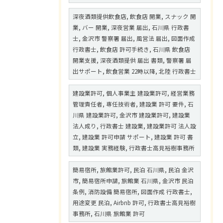
深夜酒類提供飲食店, 飲食店 開業, スナック 開
業, バー 開業, 深夜営業 届出, 石川県 行政書
士, 金沢市 警察署 届出, 風営法 届出, 図面作成
行政書士, 飲食店 許可手続き, 石川県 飲食店
開業支援, 深夜酒類提供 届出 書類, 警察署 届
出サポート, 飲食営業 22時以降, 北陸 行政書士
建設業許可, 個人事業主 建設業許可, 経営業務
管理責任者, 専任技術者, 建設業 許可 要件, 石
川県 建設業許可, 金沢市 建設業許可, 建設業
法人成り, 行政書士 建設業, 建設業許可 法人設
立, 建設業 許可申請 サポート, 建設業 許可 書
類, 建設業 実務経験, 行政書士高見裕樹事務所
簡易宿所, 旅館業許可, 民泊 石川県, 民泊 金沢
市, 簡易宿所申請, 旅館業 石川県, 金沢市 民泊
条例, 消防設備 簡易宿所, 図面作成 行政書士,
用途変更 民泊, Airbnb 許可, 行政書士高見裕樹
事務所, 石川県 旅館業 許可