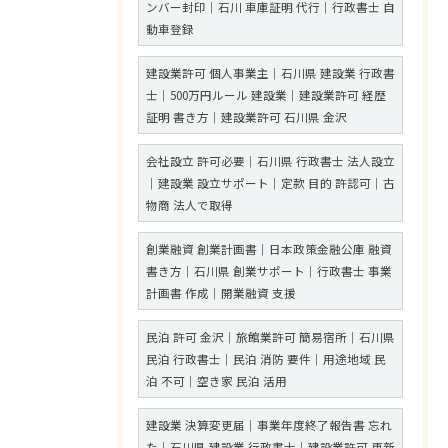
ンバー封印｜石川 車庫証明 代行｜行政書士 自
動車登録
建設業許可 個人事業主｜石川県 建設業 行政書
士｜500万円ルール 建設業｜建設業許可 経歴
証明 書き方｜建設業許可 石川県 金沢
会社設立 許可必要｜石川県 行政書士 法人設立
｜建設業 設立サポート｜定款 目的 許認可｜古
物商 法人で取得
創業融資 創業計画書｜日本政策金融公庫 融資
書き方｜石川県 創業サポート｜行政書士 事業
計画書 作成｜開業融資 支援
民泊 許可 金沢｜旅館業許可 簡易宿所｜石川県
民泊 行政書士｜民泊 消防 要件｜用途地域 民
泊 不可｜空き家 民泊 活用
建設業 決算変更届｜事業年度終了報告書 忘れ
た｜石川県 建設業 行政書士｜建設業許可 更新