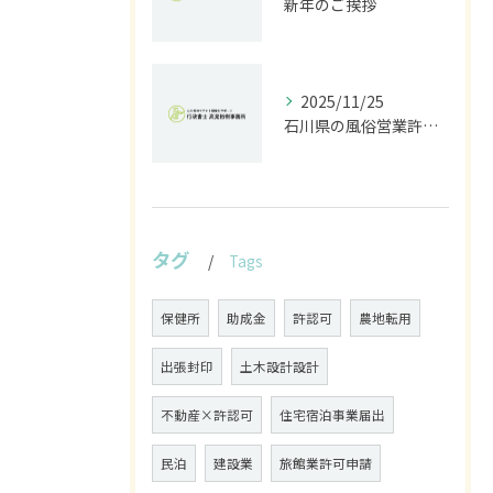
新年のご挨拶
2025/11/25
石川県の風俗営業許可なら行政書士高見裕樹事務所｜金沢・野々市・白山対応｜警察事前相談から図面作成まで
タグ
Tags
保健所
助成金
許認可
農地転用
出張封印
土木設計設計
不動産×許認可
住宅宿泊事業届出
民泊
建設業
旅館業許可申請