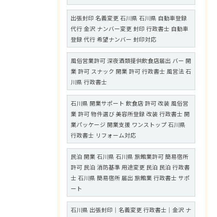
出張封印 名義変更 石川県 石川県 自動車登録
代行 金沢 ナンバー変更 封印 行政書士 自動車
登録 代行 希望ナンバー 封印対応
風俗営業許可 深夜酒類提供飲食店届出 バー 開
業 許可 スナック 開業 許可 行政書士 風営法 石
川県 行政書士
石川県 開業サポート 飲食店 許可 改装 風俗営
業 許可 物件選び 美容所登録 改装 行政書士 開
業パッケージ 開業支援 ワンストップ 石川県
行政書士 リフォーム対応
民泊 開業 石川県 石川県 旅館業許可 簡易宿所
許可 民泊 消防基準 用途変更 民泊 民泊 行政書
士 石川県 簡易宿所 届出 旅館業 行政書士 サポ
ート
石川県 出張封印｜名義変更 行政書士｜金沢 ナ