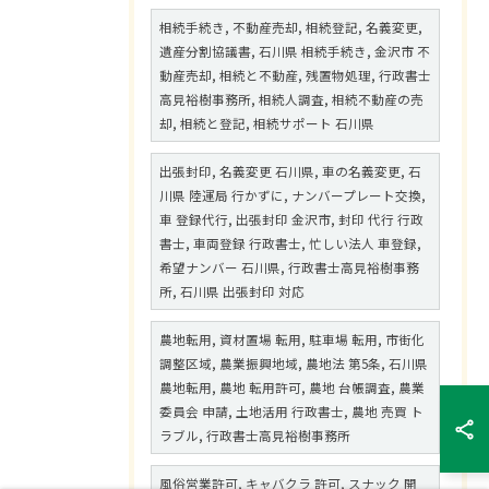
相続手続き, 不動産売却, 相続登記, 名義変更,
遺産分割協議書, 石川県 相続手続き, 金沢市 不
動産売却, 相続と不動産, 残置物処理, 行政書士
高見裕樹事務所, 相続人調査, 相続不動産の売
却, 相続と登記, 相続サポート 石川県
出張封印, 名義変更 石川県, 車の名義変更, 石
川県 陸運局 行かずに, ナンバープレート交換,
車 登録代行, 出張封印 金沢市, 封印 代行 行政
書士, 車両登録 行政書士, 忙しい法人 車登録,
希望ナンバー 石川県, 行政書士高見裕樹事務
所, 石川県 出張封印 対応
農地転用, 資材置場 転用, 駐車場 転用, 市街化
調整区域, 農業振興地域, 農地法 第5条, 石川県
農地転用, 農地 転用許可, 農地 台帳調査, 農業
委員会 申請, 土地活用 行政書士, 農地 売買 ト
ラブル, 行政書士高見裕樹事務所
風俗営業許可, キャバクラ 許可, スナック 開