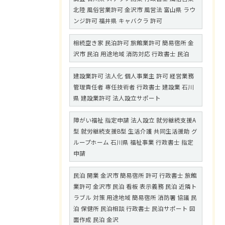
北陸 風俗営業許可 金沢市 風営法 富山県 ラウ
ンジ許可 福井県 キャバクラ 許可
相続空き家 民泊許可 旅館業許可 簡易宿所 金
沢市 民泊 用途地域 消防対応 行政書士 民泊
建設業許可 法人化 個人事業主 許可 経営業務
管理責任者 専任技術者 行政書士 建設業 石川
県 建設業許可 法人設立サポート
障がい福祉 指定申請 法人設立 就労継続支援A
型 就労継続支援B型 生活介護 共同生活援助 グ
ループホーム 石川県 福祉事業 行政書士 指定
申請
民泊 開業 金沢市 簡易宿所 許可 行政書士 旅館
業許可 金沢市 民泊 看板 表示義務 民泊 近隣ト
ラブル 対策 用途地域 簡易宿所 消防署 協議 民
泊 保健所 民泊相談 行政書士 民泊サポート 図
面作成 民泊 金沢