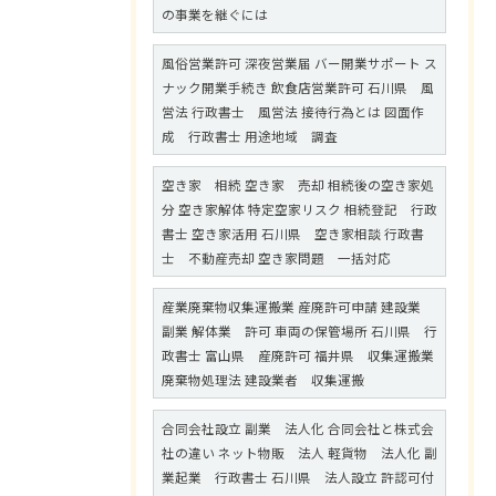
の事業を継ぐには
風俗営業許可 深夜営業届 バー開業サポート ス
ナック開業手続き 飲食店営業許可 石川県 風
営法 行政書士 風営法 接待行為とは 図面作
成 行政書士 用途地域 調査
空き家 相続 空き家 売却 相続後の空き家処
分 空き家解体 特定空家リスク 相続登記 行政
書士 空き家活用 石川県 空き家相談 行政書
士 不動産売却 空き家問題 一括対応
産業廃棄物収集運搬業 産廃許可申請 建設業
副業 解体業 許可 車両の保管場所 石川県 行
政書士 富山県 産廃許可 福井県 収集運搬業
廃棄物処理法 建設業者 収集運搬
合同会社設立 副業 法人化 合同会社と株式会
社の違い ネット物販 法人 軽貨物 法人化 副
業起業 行政書士 石川県 法人設立 許認可付