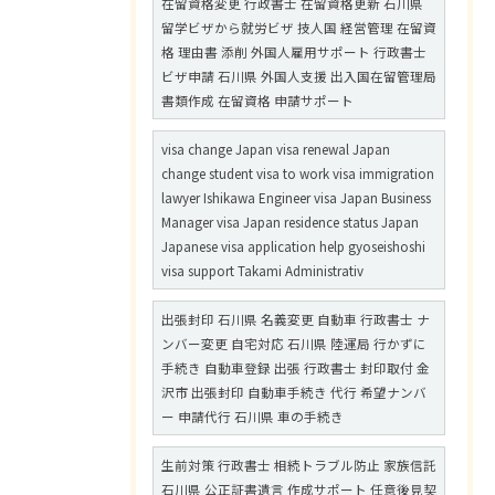
在留資格変更 行政書士 在留資格更新 石川県
留学ビザから就労ビザ 技人国 経営管理 在留資
格 理由書 添削 外国人雇用サポート 行政書士
ビザ申請 石川県 外国人支援 出入国在留管理局
書類作成 在留資格 申請サポート
visa change Japan visa renewal Japan
change student visa to work visa immigration
lawyer Ishikawa Engineer visa Japan Business
Manager visa Japan residence status Japan
Japanese visa application help gyoseishoshi
visa support Takami Administrativ
出張封印 石川県 名義変更 自動車 行政書士 ナ
ンバー変更 自宅対応 石川県 陸運局 行かずに
手続き 自動車登録 出張 行政書士 封印取付 金
沢市 出張封印 自動車手続き 代行 希望ナンバ
ー 申請代行 石川県 車の手続き
生前対策 行政書士 相続トラブル防止 家族信託
石川県 公正証書遺言 作成サポート 任意後見契