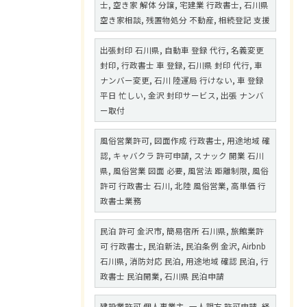
士, 空き家 解体 分譲, 宅建業 行政書士, 石川県
空き家相談, 残置物処分 不動産, 相続登記 支援
出張封印 石川県, 自動車 登録 代行, 名義変更
封印, 行政書士 車 登録, 石川県 封印 代行, 車
ナンバー変更, 石川 陸運局 行けない, 車 登録
平日 忙しい, 金沢 封印サービス, 出張 ナンバ
ー取付
風俗営業許可, 図面作成 行政書士, 用途地域 確
認, キャバクラ 許可申請, スナック 開業 石川
県, 風俗営業 図面 必要, 風営法 距離制限, 風俗
許可 行政書士 石川, 北陸 風俗営業, 高単価 行
政書士業務
民泊 許可 金沢市, 簡易宿所 石川県, 旅館業許
可 行政書士, 民泊新法, 民泊条例 金沢, Airbnb
石川県, 消防対応 民泊, 用途地域 確認 民泊, 行
政書士 民泊開業, 石川県 民泊申請
建設業許可 個人事業主, 一人親方 許可申請, 経