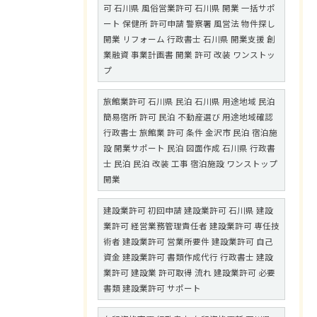
可 石川県 風俗営業許可 石川県 開業 一括サポ
ート 保健所 許可申請 警察署 風営法 物件探し
開業 リフォーム 行政書士 石川県 開業支援 創
業融資 事業計画書 開業 許可 改装 ワンストッ
プ
旅館業許可 石川県 民泊 石川県 用途地域 民泊
簡易宿所 許可 民泊 不動産選び 用途地域確認
行政書士 旅館業 許可 条件 金沢市 民泊 宿泊施
設 開業サポート 民泊 図面作成 石川県 行政書
士 民泊 民泊 改装 工事 宿泊施設 ワンストップ
開業
建設業許可 初回申請 建設業許可 石川県 建設
業許可 経営業務管理責任者 建設業許可 専任技
術者 建設業許可 営業所要件 建設業許可 自己
資金 建設業許可 書類作成代行 行政書士 建設
業許可 建設業 許可取得 流れ 建設業許可 必要
書類 建設業許可 サポート