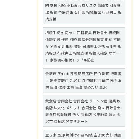
約 支援 相続 不動産共有リスク 高齢者 財産管
理 相続 争族対策 石川県 相続相談 行政書士 相
続支援
相続手続き 初めて 戸籍収集 行政書士 相続関
係説明図 作成 相続 遺産分割協議書 相続 不動
産 名義変更 相続 登記 司法書士連携 石川県 相
続相談 行政書士 相続支援 相続人確定 サポー
ト 家族間の相続トラブル防止
金沢市 民泊 金沢市 簡易宿所 民泊 許可 行政書
士 旅館業許可 金沢 民泊 申請代行 簡易宿所 消
防 民泊 改装 工事 民泊 始めたい 金沢
飲食店 合同会社 合同会社 ラーメン屋 開業 飲
食店 法人化 メリット 合同会社 設立 行政書士
飲食店営業許可 法人 飲食店 公庫融資 法人 金
沢市 飲食店 開業サポート
空き家 売却 片付け不要 相続 空き家 売却 残置