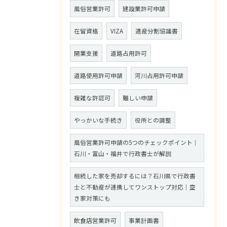
風俗営業許可
建設業許可申請
在留資格
VIZA
遺産分割協議書
開業支援
道路占用許可
道路使用許可申請
河川占用許可申請
複雑な許認可
難しい申請
やっかいな手続き
役所との調整
風俗営業許可申請の5つのチェックポイント｜
石川・富山・福井で行政書士が解説
相続した家を売却するには？石川県で行政書
士と不動産が連携してワンストップ対応｜空
き家対策にも
飲食店営業許可
事業計画書