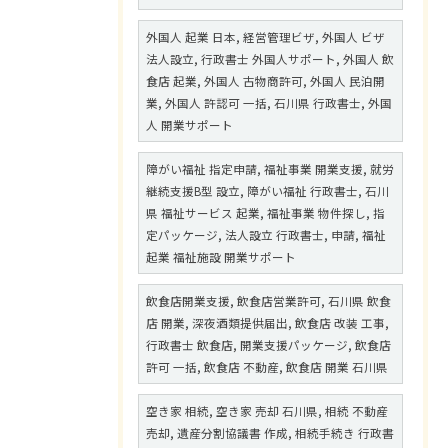
外国人 起業 日本, 経営管理ビザ, 外国人 ビザ
法人設立, 行政書士 外国人サポート, 外国人 飲
食店 起業, 外国人 古物商許可, 外国人 民泊開
業, 外国人 許認可 一括, 石川県 行政書士, 外国
人 開業サポート
障がい福祉 指定申請, 福祉事業 開業支援, 就労
継続支援B型 設立, 障がい福祉 行政書士, 石川
県 福祉サービス 起業, 福祉事業 物件探し, 指
定パッケージ, 法人設立 行政書士, 申請, 福祉
起業 福祉施設 開業サポート
飲食店開業支援, 飲食店営業許可, 石川県 飲食
店 開業, 深夜酒類提供届出, 飲食店 改装 工事,
行政書士 飲食店, 開業支援パッケージ, 飲食店
許可 一括, 飲食店 不動産, 飲食店 開業 石川県
空き家 相続, 空き家 売却 石川県, 相続 不動産
売却, 遺産分割協議書 作成, 相続手続き 行政書