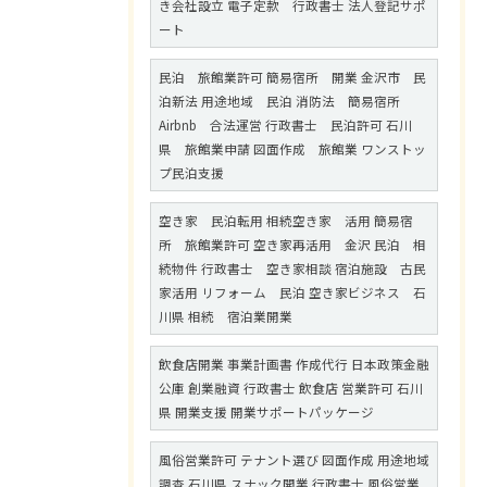
き会社設立 電子定款 行政書士 法人登記サポ
ート
民泊 旅館業許可 簡易宿所 開業 金沢市 民
泊新法 用途地域 民泊 消防法 簡易宿所
Airbnb 合法運営 行政書士 民泊許可 石川
県 旅館業申請 図面作成 旅館業 ワンストッ
プ民泊支援
空き家 民泊転用 相続空き家 活用 簡易宿
所 旅館業許可 空き家再活用 金沢 民泊 相
続物件 行政書士 空き家相談 宿泊施設 古民
家活用 リフォーム 民泊 空き家ビジネス 石
川県 相続 宿泊業開業
飲食店開業 事業計画書 作成代行 日本政策金融
公庫 創業融資 行政書士 飲食店 営業許可 石川
県 開業支援 開業サポートパッケージ
風俗営業許可 テナント選び 図面作成 用途地域
調査 石川県 スナック開業 行政書士 風俗営業