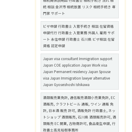
相続関係説明図 行政書士 相続手続き 流れ 相
続 相談 金沢市 相続放置 リスク 相続手続き 専
門家 サポート
ビザ申請 行政書士 入管手続き 相談 在留資格
申請代行 行政書士 入管業務 外国人 雇用 サポ
ート 永住申請 行政書士 石川県 ビザ相談 在留
資格 認定申請
Japan visa consultant Immigration support
Japan COE application Japan Work visa
Japan Permanent residency Japan Spouse
visa Japan Immigration lawyer alternative
Japan Gyoseishoshi Ishikawa
酒類販売業免許, 通信販売酒類小売業免許, EC
酒販売, クラフトビール 通販, ワイン 通販 免
許, 日本酒 販売 許可, 酒販免許 行政書士, ネッ
トショップ 酒類販売, 石川県 酒類販売許可, 酒
類販売 EC 開業, 古物商許可, 食品衛生申請, 行
政書士高見裕樹事務所