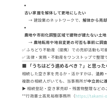
古い家屋を解体して更地にしたい
→ 建設業のネットワークで、
解体から売
農地や市街化調整区域で建物が建たない土地
→
農地転用や地目変更の可否も事前に調
✅ ふちどり不動産（提携）での売却活動も可
✅ 法律・実務・不動産をワンストップで整理
■ 「うちはどう進めるべき？」と思った
相続した空き家を売るか・活かすかは、
法的
複数の相続人がいても、当事務所が
中立的に
▶ 相続登記・空き家売却・残置物整理などの
**行政書士高見裕樹事務所（
https://takami-