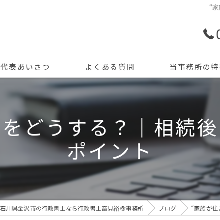
“
代表あいさつ
よくある質問
当事務所の特
許認可申請
”をどうする？｜相続
創業支援
ポイント
開業
資金調達
会計記帳
石川県金沢市の行政書士なら行政書士高見裕樹事務所
ブログ
“家族が