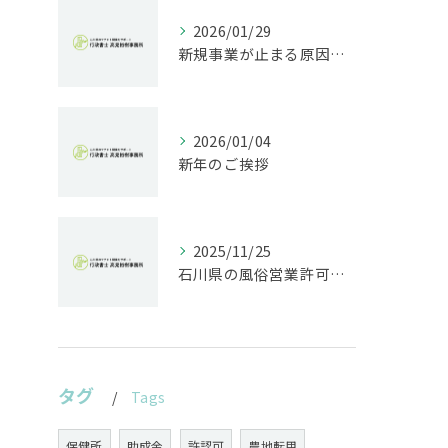
2026/01/29
新規事業が止まる原因は法規制｜開発前に行うべきリスク診断とは
2026/01/04
新年のご挨拶
2025/11/25
石川県の風俗営業許可なら行政書士高見裕樹事務所｜金沢・野々市・白山対応｜警察事前相談から図面作成まで
タグ
Tags
保健所
助成金
許認可
農地転用