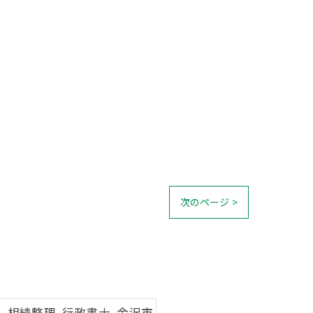
次のページ >
, 相続整理, 行政書士, 金沢市