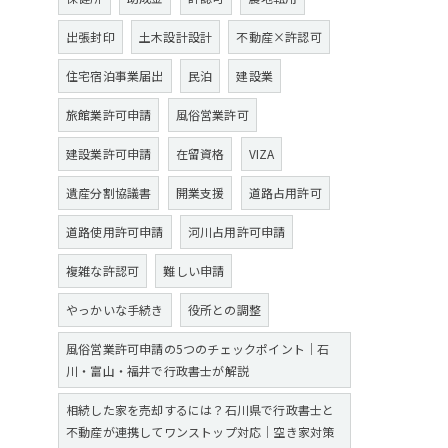
出張封印
土木設計設計
不動産×許認可
住宅宿泊事業届出
民泊
建設業
旅館業許可申請
風俗営業許可
建設業許可申請
在留資格
VIZA
遺産分割協議書
開業支援
道路占用許可
道路使用許可申請
河川占用許可申請
複雑な許認可
難しい申請
やっかいな手続き
役所との調整
風俗営業許可申請の5つのチェックポイント｜石
川・富山・福井で行政書士が解説
相続した家を売却するには？石川県で行政書士と
不動産が連携してワンストップ対応｜空き家対策