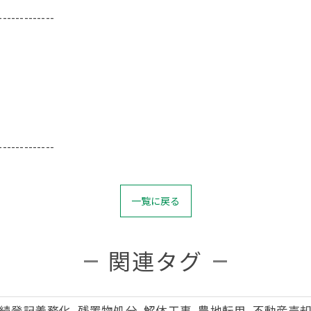
-------------
-------------
一覧に戻る
関連タグ
続登記義務化, 残置物処分, 解体工事, 農地転用, 不動産売却