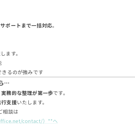
却サポートまで一括対応
。
査
します。
能
できるのが強みです
ら…
・実務的な整理が第一歩
です。
進行支援
いたします。
ご相談は
office.net/contact/）**へ