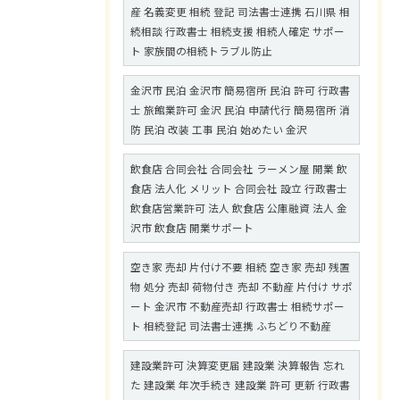
産 名義変更 相続 登記 司法書士連携 石川県 相
続相談 行政書士 相続支援 相続人確定 サポー
ト 家族間の相続トラブル防止
金沢市 民泊 金沢市 簡易宿所 民泊 許可 行政書
士 旅館業許可 金沢 民泊 申請代行 簡易宿所 消
防 民泊 改装 工事 民泊 始めたい 金沢
飲食店 合同会社 合同会社 ラーメン屋 開業 飲
食店 法人化 メリット 合同会社 設立 行政書士
飲食店営業許可 法人 飲食店 公庫融資 法人 金
沢市 飲食店 開業サポート
空き家 売却 片付け不要 相続 空き家 売却 残置
物 処分 売却 荷物付き 売却 不動産 片付け サポ
ート 金沢市 不動産売却 行政書士 相続サポー
ト 相続登記 司法書士連携 ふちどり不動産
建設業許可 決算変更届 建設業 決算報告 忘れ
た 建設業 年次手続き 建設業 許可 更新 行政書