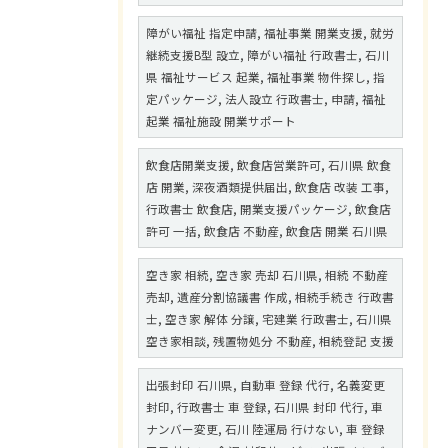
障がい福祉 指定申請, 福祉事業 開業支援, 就労
継続支援B型 設立, 障がい福祉 行政書士, 石川
県 福祉サービス 起業, 福祉事業 物件探し, 指
定パッケージ, 法人設立 行政書士, 申請, 福祉
起業 福祉施設 開業サポート
飲食店開業支援, 飲食店営業許可, 石川県 飲食
店 開業, 深夜酒類提供届出, 飲食店 改装 工事,
行政書士 飲食店, 開業支援パッケージ, 飲食店
許可 一括, 飲食店 不動産, 飲食店 開業 石川県
空き家 相続, 空き家 売却 石川県, 相続 不動産
売却, 遺産分割協議書 作成, 相続手続き 行政書
士, 空き家 解体 分譲, 宅建業 行政書士, 石川県
空き家相談, 残置物処分 不動産, 相続登記 支援
出張封印 石川県, 自動車 登録 代行, 名義変更
封印, 行政書士 車 登録, 石川県 封印 代行, 車
ナンバー変更, 石川 陸運局 行けない, 車 登録