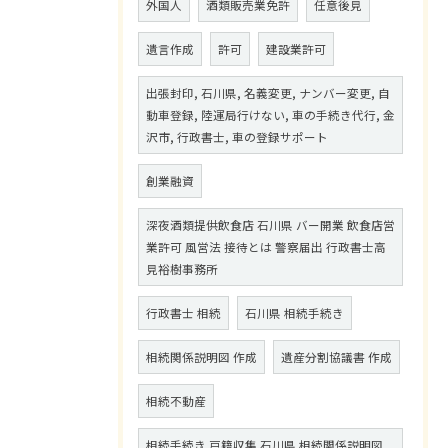
外国人
酒類販売業免許
任意後見
遺言作成
許可
建設業許可
出張封印, 石川県, 名義変更, ナンバー変更, 自
動車登録, 陸運局行けない, 車の手続き代行, 金
沢市, 行政書士, 車の登録サポート
創業融資
深夜酒類提供飲食店 石川県 バー開業 飲食店営
業許可 風営法 接待とは 警察届出 行政書士高
見裕樹事務所
行政書士 相続
石川県 相続手続き
相続関係説明図 作成
遺産分割協議書 作成
相続不動産
相続手続き 戸籍収集 石川県 相続関係説明図