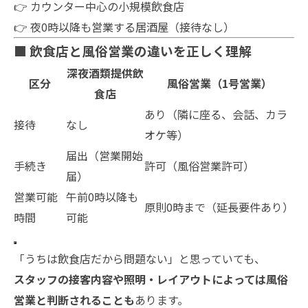
👉 カウンター中心の小規模飲食店
👉 夜0時以降も営業する居酒屋（接待なし）
■ 飲食店と風俗営業の違いを正しく理解
深夜酒類提供飲
区分
風俗営業（1号営業）
食店
あり（隣に座る、会話、カラ
接待
なし
オケ等）
届出（営業開始
手続き
許可（風俗営業許可）
届）
営業可能
午前0時以降も
原則0時まで（延長要件あり）
時間
可能
「うちは飲食店だから問題ない」と思っていても、
スタッフの接客内容や照明・レイアウトによっては風俗
営業と判断されることも
あります。