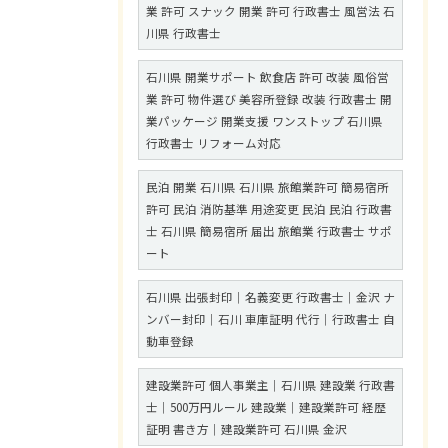
業 許可 スナック 開業 許可 行政書士 風営法 石
川県 行政書士
石川県 開業サポート 飲食店 許可 改装 風俗営
業 許可 物件選び 美容所登録 改装 行政書士 開
業パッケージ 開業支援 ワンストップ 石川県
行政書士 リフォーム対応
民泊 開業 石川県 石川県 旅館業許可 簡易宿所
許可 民泊 消防基準 用途変更 民泊 民泊 行政書
士 石川県 簡易宿所 届出 旅館業 行政書士 サポ
ート
石川県 出張封印｜名義変更 行政書士｜金沢 ナ
ンバー封印｜石川 車庫証明 代行｜行政書士 自
動車登録
建設業許可 個人事業主｜石川県 建設業 行政書
士｜500万円ルール 建設業｜建設業許可 経歴
証明 書き方｜建設業許可 石川県 金沢