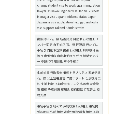
change student visa to work visa immigration
lawyer Ishikawa Engineer visa Japan Business
Manager visa Japan residence status Japan
Japanese visa application help gyoseishoshi
visa support Takami Administrativ
出張封印 石川県 名義変更 自動車 行政書士 ナ
ンバー変更 自宅対応 石川県 陸運局 行かずに
手続き 自動車登録 出張 行政書士 封印取付 金
沢市 出張封印 自動車手続き 代行 希望ナンバ
ー 申請代行 石川県 車の手続き
生前対策 行政書士 相続トラブル防止 家族信託
石川県 公正証書遺言 作成サポート 任意後見契
約 支援 相続 不動産共有リスク 高齢者 財産管
理 相続 争族対策 石川県 相続相談 行政書士 相
続支援
相続手続き 初めて 戸籍収集 行政書士 相続関
係説明図 作成 相続 遺産分割協議書 相続 不動