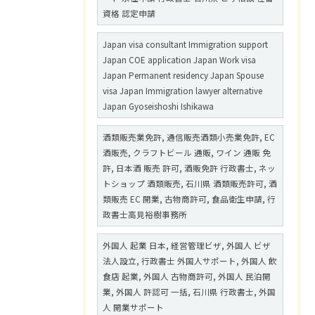
資格 認定申請
Japan visa consultant Immigration support
Japan COE application Japan Work visa
Japan Permanent residency Japan Spouse
visa Japan Immigration lawyer alternative
Japan Gyoseishoshi Ishikawa
酒類販売業免許, 通信販売酒類小売業免許, EC
酒販売, クラフトビール 通販, ワイン 通販 免
許, 日本酒 販売 許可, 酒販免許 行政書士, ネッ
トショップ 酒類販売, 石川県 酒類販売許可, 酒
類販売 EC 開業, 古物商許可, 食品衛生申請, 行
政書士高見裕樹事務所
外国人 起業 日本, 経営管理ビザ, 外国人 ビザ
法人設立, 行政書士 外国人サポート, 外国人 飲
食店 起業, 外国人 古物商許可, 外国人 民泊開
業, 外国人 許認可 一括, 石川県 行政書士, 外国
人 開業サポート