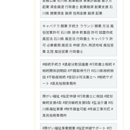
金融公庫 石川県 創業融資 事業計画書 書き方
起業 資金調達 行政書士 創業融資 創業支援 石
川県 開業資金 融資 信用金庫 融資 起業
キャバクラ 開業 手続き ラウンジ 開業 方法 風
俗営業許可 石川県 接待 飲食店 許可 図面作成
風営法 石川県 風営法 行政書士 キャバクラ 許
可 必要書類 風営法 申請 流れ 用途地域 風俗営
業 北陸 風俗営業 行政書士
#相続手続き #遺産分割協議書 #行政書士相続 #
相続関係説明図 #戸籍取得代行 #石川県相続相
談 #不動産相続 #登記は司法書士へ #相続サポ
ート #高見裕樹事務所
障がい福祉 #指定申請 #行政書士に相談 #就労
継続支援A型 #就労継続支援B型 #生活介護 #石
川県福祉事業 #物件調査可能 #改装工事対応 #
高見裕樹事務所
#障がい福祉事業開業 #指定申請サポート #行