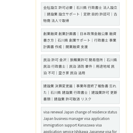
会社設立 許可必要｜石川県 行政書士 法人設立
｜建設業 設立サポート｜定款 目的 許認可｜古
物商 法人で取得
創業融資 創業計画書｜日本政策金融公庫 融資
書き方｜石川県 創業サポート｜行政書士 事業
計画書 作成｜開業融資 支援
民泊 許可 金沢｜旅館業許可 簡易宿所｜石川県
民泊 行政書士｜民泊 消防 要件｜用途地域 民
泊 不可｜空き家 民泊 活用
建設業 決算変更届｜事業年度終了報告書 忘れ
た｜石川県 建設業 行政書士｜建設業許可 更新
書類｜建設業 許可取消 リスク
visa renewal Japan change of residence status
Japan business manager visa application
immigration support Kanazawa visa
application service Ishikawa Japanese visa for