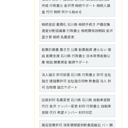
作成 行政書士 金沢市 相続サポート 相続人調
査 代行 相続 何から始める
相続登記 義務化 石川県 相続手続き 戸籍収集
遺産分割協議書 行政書士 相続関係説明図 金沢
空き家 相続 名義変更
創業計画書 書き方 公庫 創業融資 通らない 理
由 創業支援 石川県 行政書士 日本政策金融公
庫 相談 開業資金 融資サポート
法人設立 許可前提 石川県 行政書士 許可 会社
設立 建設業許可 会社設立同時 飲食店 法人 許
可 古物商 設立サポート
出張封印 名義変更 石川県 石川県 自動車登録
代行 金沢 ナンバー変更 封印 行政書士 自動車
登録 代行 希望ナンバー 封印対応
風俗営業許可 深夜酒類提供飲食店届出 バー 開