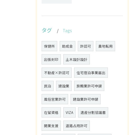
タグ
Tags
保健所
助成金
許認可
農地転用
出張封印
土木設計設計
不動産×許認可
住宅宿泊事業届出
民泊
建設業
旅館業許可申請
風俗営業許可
建設業許可申請
在留資格
VIZA
遺産分割協議書
開業支援
道路占用許可