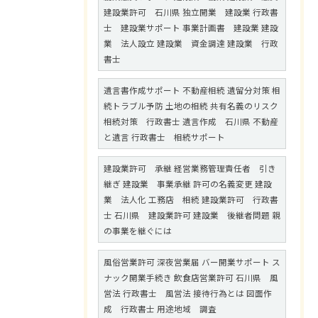
建設業許可 石川県 独立開業 建設業 行政書
士 建設業サポート 事業計画書 建設業 建設
業 法人設立 建設業 資金調達 建設業 行政
書士
遺言書作成サポート 不動産相続 遺留分対策 相
続トラブル予防 土地の相続 共有名義のリスク
相続対策 行政書士 遺言作成 石川県 不動産
と遺言 行政書士 相続サポート
建設業許可 承継 経営業務管理責任者 引き
継ぎ 建設業 事業承継 許可の名義変更 建設
業 法人化 工務店 相続 建設業許可 行政書
士 石川県 建設業許可 建設業 後継者問題 親
の事業を継ぐには
風俗営業許可 深夜営業届 バー開業サポート ス
ナック開業手続き 飲食店営業許可 石川県 風
営法 行政書士 風営法 接待行為とは 図面作
成 行政書士 用途地域 調査