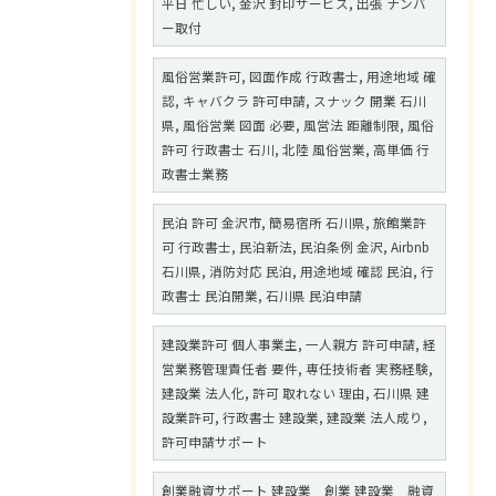
平日 忙しい, 金沢 封印サービス, 出張 ナンバ
ー取付
風俗営業許可, 図面作成 行政書士, 用途地域 確
認, キャバクラ 許可申請, スナック 開業 石川
県, 風俗営業 図面 必要, 風営法 距離制限, 風俗
許可 行政書士 石川, 北陸 風俗営業, 高単価 行
政書士業務
民泊 許可 金沢市, 簡易宿所 石川県, 旅館業許
可 行政書士, 民泊新法, 民泊条例 金沢, Airbnb
石川県, 消防対応 民泊, 用途地域 確認 民泊, 行
政書士 民泊開業, 石川県 民泊申請
建設業許可 個人事業主, 一人親方 許可申請, 経
営業務管理責任者 要件, 専任技術者 実務経験,
建設業 法人化, 許可 取れない 理由, 石川県 建
設業許可, 行政書士 建設業, 建設業 法人成り,
許可申請サポート
創業融資サポート 建設業 創業 建設業 融資