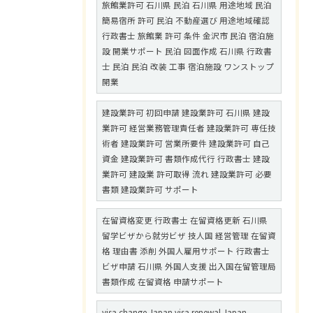
旅館業許可 石川県 民泊 石川県 用途地域 民泊
簡易宿所 許可 民泊 不動産選び 用途地域確認
行政書士 旅館業 許可 条件 金沢市 民泊 宿泊施
設 開業サポート 民泊 図面作成 石川県 行政書
士 民泊 民泊 改装 工事 宿泊施設 ワンストップ
開業
建設業許可 初回申請 建設業許可 石川県 建設
業許可 経営業務管理責任者 建設業許可 専任技
術者 建設業許可 営業所要件 建設業許可 自己
資金 建設業許可 書類作成代行 行政書士 建設
業許可 建設業 許可取得 流れ 建設業許可 必要
書類 建設業許可 サポート
在留資格変更 行政書士 在留資格更新 石川県
留学ビザから就労ビザ 技人国 経営管理 在留資
格 理由書 添削 外国人雇用サポート 行政書士
ビザ申請 石川県 外国人支援 出入国在留管理局
書類作成 在留資格 申請サポート
visa change Japan visa renewal Japan