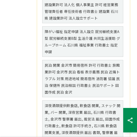
建設業許可 法人化 個人事業主 許可 経営業務
管理責任者 専任技術者 行政書士 建設業 石川
県 建設業許可 法人設立サポート
障がい福祉 指定申請 法人設立 就労継続支援A
型 就労継続支援B型 生活介護 共同生活援助 グ
ループホーム 石川県 福祉事業 行政書士 指定
申請
民泊 開業 金沢市 簡易宿所 許可 行政書士 旅館
業許可 金沢市 民泊 看板 表示義務 民泊 近隣ト
ラブル 対策 用途地域 簡易宿所 消防署 協議 民
泊 保健所 民泊相談 行政書士 民泊サポート 図
面作成 民泊 金沢
深夜酒類提供飲食店, 飲食店 開業, スナック 開
業, バー 開業, 深夜営業 届出, 石川県 行政書
士, 金沢市 警察署 届出, 風営法 届出, 図面作成
行政書士, 飲食店 許可手続き, 石川県 飲食店
開業支援, 深夜酒類提供 届出 書類, 警察署 届