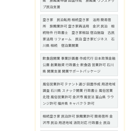
県 旅館業申請 図面作成 旅館業 ワンストッ
プ民泊支援
空き家 民泊転用 相続空き家 活用 簡易宿
所 旅館業許可 空き家再活用 金沢 民泊 相
続物件 行政書士 空き家相談 宿泊施設 古民
家活用 リフォーム 民泊 空き家ビジネス 石
川県 相続 宿泊業開業
飲食店開業 事業計画書 作成代行 日本政策金融
公庫 創業融資 行政書士 飲食店 営業許可 石川
県 開業支援 開業サポートパッケージ
風俗営業許可 テナント選び 図面作成 用途地域
調査 石川県 スナック開業 行政書士 風俗営業
北陸 風俗営業許可 金沢市 風営法 富山県 ラウ
ンジ許可 福井県 キャバクラ 許可
相続空き家 民泊許可 旅館業許可 簡易宿所 金
沢市 民泊 用途地域 消防対応 行政書士 民泊