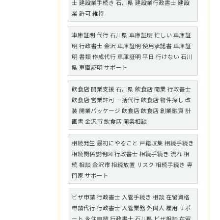
士 建設業手続き 石川県 建設業行政書士 建設
業 許可 維持
車庫証明 代行 石川県 車庫証明 忙しい 車庫証
明 行政書士 金沢 車庫証明 使用承諾書 車庫証
明 書類 作成代行 車庫証明 平日 行けない 石川
県 車庫証明 サポート
飲食店 開業支援 石川県 飲食店 開業 行政書士
飲食店 営業許可 一括代行 飲食店 物件探し 改
装 開業パッケージ 飲食店 飲食店 創業融資 計
画書 金沢市 飲食店 開業相談
相続発生 最初にやること 戸籍収集 相続手続き
相続関係説明図 行政書士 相続手続き 流れ 相
続 相談 金沢市 相続放置 リスク 相続手続き 専
門家 サポート
ビザ申請 行政書士 入管手続き 相談 在留資格
申請代行 行政書士 入管業務 外国人 雇用 サポ
ート 永住申請 行政書士 石川県 ビザ相談 在留