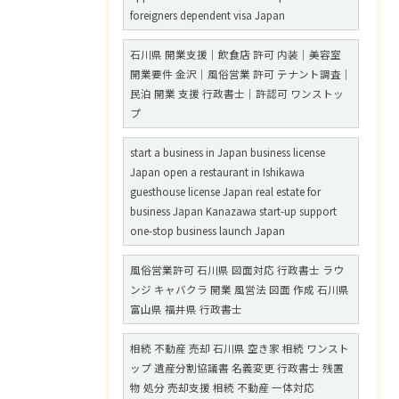
foreigners dependent visa Japan
石川県 開業支援｜飲食店 許可 内装｜美容室
開業要件 金沢｜風俗営業 許可 テナント調査｜
民泊 開業 支援 行政書士｜許認可 ワンストッ
プ
start a business in Japan business license
Japan open a restaurant in Ishikawa
guesthouse license Japan real estate for
business Japan Kanazawa start-up support
one-stop business launch Japan
風俗営業許可 石川県 図面対応 行政書士 ラウ
ンジ キャバクラ 開業 風営法 図面 作成 石川県
富山県 福井県 行政書士
相続 不動産 売却 石川県 空き家 相続 ワンスト
ップ 遺産分割協議書 名義変更 行政書士 残置
物 処分 売却支援 相続 不動産 一体対応