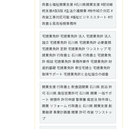
政書士福祉開業支援 #石川県開業支援 #就労継
続支援A型B型 #生活介護開業 #物件紹介対応 #
改装工事対応可能 #福祉ビジネススタート #行
政書士高見裕樹事務所
宅建業免許 宅建業免許 法人 宅建業免許 法人
設立 宅建業免許 石川県 宅建業免許 必要書類
宅建業免許 定款 宅建業免許 ワンストップ 宅
建業免許 行政書士 石川県 行政書士 宅建業免
許 相談 宅建業免許 事務所要件 宅建業免許 財
産的基礎 宅建業免許 専任宅建士 宅建業免許
取得サポート 宅建業免許と会社設立の順番
開業支援 行政書士 飲食店開業 石川県 民泊 許
可 石川県 風俗営業許可 石川県 開業 一括サポ
ート 保健所 許可申請 警察署 風営法 物件探し
開業 リフォーム 行政書士 石川県 開業支援 創
業融資 事業計画書 開業 許可 改装 ワンストッ
プ