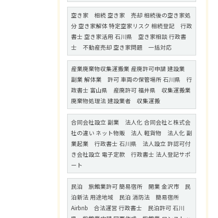
空き家 相続 空き家 売却 相続後の空き家処
分 空き家解体 特定空家リスク 相続登記 行政
書士 空き家活用 石川県 空き家相談 行政書
士 不動産売却 空き家問題 一括対応
産業廃棄物収集運搬業 産廃許可申請 建設業
副業 解体業 許可 車両の保管場所 石川県 行
政書士 富山県 産廃許可 福井県 収集運搬業
廃棄物処理法 建設業者 収集運搬
合同会社設立 副業 法人化 合同会社と株式会
社の違い ネット物販 法人 軽貨物 法人化 副
業起業 行政書士 石川県 法人設立 許認可付
き会社設立 電子定款 行政書士 法人登記サポ
ート
民泊 旅館業許可 簡易宿所 開業 金沢市 民
泊新法 用途地域 民泊 消防法 簡易宿所
Airbnb 合法運営 行政書士 民泊許可 石川