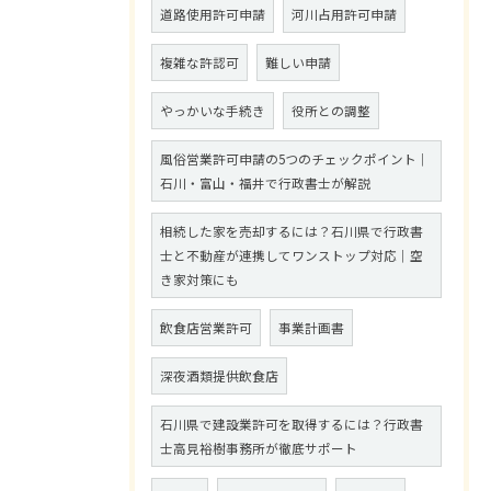
道路使用許可申請
河川占用許可申請
複雑な許認可
難しい申請
やっかいな手続き
役所との調整
風俗営業許可申請の5つのチェックポイント｜
石川・富山・福井で行政書士が解説
相続した家を売却するには？石川県で行政書
士と不動産が連携してワンストップ対応｜空
き家対策にも
飲食店営業許可
事業計画書
深夜酒類提供飲食店
石川県で建設業許可を取得するには？行政書
士高見裕樹事務所が徹底サポート