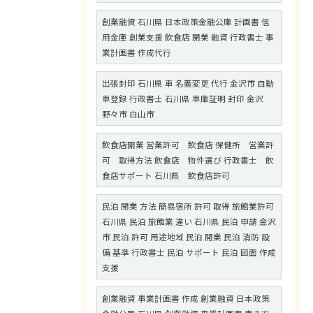
創業融資 石川県 日本政策金融公庫 計画書 信
用金庫 創業支援 飲食店 開業 融資 行政書士 事
業計画書 作成代行
出張封印 石川県 車 名義変更 代行 金沢市 自動
車登録 行政書士 石川県 車庫証明 封印 金沢
野々市 白山市
飲食店開業 営業許可 飲食店 保健所 営業許
可 取得方法 飲食店 物件選び 行政書士 飲
食店サポート 石川県 飲食店許可
民泊 開業 方法 簡易宿所 許可 取得 旅館業許可
石川県 民泊 旅館業 違い 石川県 民泊 申請 金沢
市 民泊 許可 用途地域 民泊 開業 民泊 消防 設
備 基準 行政書士 民泊 サポート 民泊 図面 作成
支援
創業融資 事業計画書 作成 創業融資 日本政策