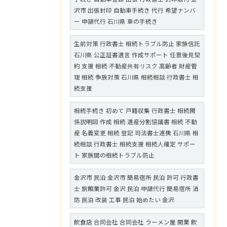
沢市 出張封印 自動車手続き 代行 希望ナンバ
ー 申請代行 石川県 車の手続き
生前対策 行政書士 相続トラブル防止 家族信託
石川県 公正証書遺言 作成サポート 任意後見契
約 支援 相続 不動産共有リスク 高齢者 財産管
理 相続 争族対策 石川県 相続相談 行政書士 相
続支援
相続手続き 初めて 戸籍収集 行政書士 相続関
係説明図 作成 相続 遺産分割協議書 相続 不動
産 名義変更 相続 登記 司法書士連携 石川県 相
続相談 行政書士 相続支援 相続人確定 サポー
ト 家族間の相続トラブル防止
金沢市 民泊 金沢市 簡易宿所 民泊 許可 行政書
士 旅館業許可 金沢 民泊 申請代行 簡易宿所 消
防 民泊 改装 工事 民泊 始めたい 金沢
飲食店 合同会社 合同会社 ラーメン屋 開業 飲