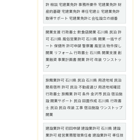
許 相談 宅建業免許 事務所要件 宅建業免許 財
産的基礎 宅建業免許 専任宅建士 宅建業免許
取得サポート 宅建業免許と会社設立の順番
開業支援 行政書士 飲食店開業 石川県 民泊 許
可 石川県 風俗営業許可 石川県 開業 一括サポ
ート 保健所 許可申請 警察署 風営法 物件探し
開業 リフォーム 行政書士 石川県 開業支援 創
業融資 事業計画書 開業 許可 改装 ワンストッ
プ
旅館業許可 石川県 民泊 石川県 用途地域 民泊
簡易宿所 許可 民泊 不動産選び 用途地域確認
行政書士 旅館業 許可 条件 金沢市 民泊 宿泊施
設 開業サポート 民泊 図面作成 石川県 行政書
士 民泊 民泊 改装 工事 宿泊施設 ワンストップ
開業
建設業許可 初回申請 建設業許可 石川県 建設
業許可 経営業務管理責任者 建設業許可 専任技