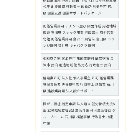
飲食店開業 事業計画書 作成代行 日本政策金融
公庫 創業融資 行政書士 飲食店 営業許可 石川
県 開業支援 開業サポートパッケージ
風俗営業許可 テナント選び 図面作成 用途地域
調査 石川県 スナック開業 行政書士 風俗営業
北陸 風俗営業許可 金沢市 風営法 富山県 ラウ
ンジ許可 福井県 キャバクラ 許可
相続空き家 民泊許可 旅館業許可 簡易宿所 金
沢市 民泊 用途地域 消防対応 行政書士 民泊
建設業許可 法人化 個人事業主 許可 経営業務
管理責任者 専任技術者 行政書士 建設業 石川
県 建設業許可 法人設立サポート
障がい福祉 指定申請 法人設立 就労継続支援A
型 就労継続支援B型 生活介護 共同生活援助 グ
ループホーム 石川県 福祉事業 行政書士 指定
申請