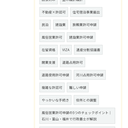
不動産×許認可
住宅宿泊事業届出
民泊
建設業
旅館業許可申請
風俗営業許可
建設業許可申請
在留資格
VIZA
遺産分割協議書
開業支援
道路占用許可
道路使用許可申請
河川占用許可申請
複雑な許認可
難しい申請
やっかいな手続き
役所との調整
風俗営業許可申請の5つのチェックポイント｜
石川・富山・福井で行政書士が解説