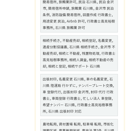
簡易宿所, 旅館業許可, 民泊 石川県, 民泊 金沢
市, 簡易宿所申請, 旅館業 石川県, 金沢市 民泊
条例, 消防設備 簡易宿所, 図面作成 行政書士,
用途変更 民泊, Airbnb 許可, 行政書士高見裕樹
事務所, 石川県 旅館業 許可
相続手続き, 不動産売却, 相続登記, 名義変更,
遺産分割協議書, 石川県 相続手続き, 金沢市 不
動産売却, 相続と不動産, 残置物処理, 行政書士
高見裕樹事務所, 相続人調査, 相続不動産の売
却, 相続と登記, 相続サポート 石川県
出張封印, 名義変更 石川県, 車の名義変更, 石
川県 陸運局 行かずに, ナンバープレート交換,
車 登録代行, 出張封印 金沢市, 封印 代行 行政
書士, 車両登録 行政書士, 忙しい法人 車登録,
希望ナンバー 石川県, 行政書士高見裕樹事務
所, 石川県 出張封印 対応
農地転用, 資材置場 転用, 駐車場 転用, 市街化
調整区域, 農業振興地域, 農地法 第5条, 石川県