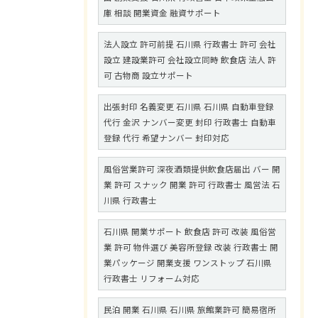
庫 相談 開業資金 融資サポート
法人設立 許可前提 石川県 行政書士 許可 会社
設立 建設業許可 会社設立同時 飲食店 法人 許
可 古物商 設立サポート
出張封印 名義変更 石川県 石川県 自動車登録
代行 金沢 ナンバー変更 封印 行政書士 自動車
登録 代行 希望ナンバー 封印対応
風俗営業許可 深夜酒類提供飲食店届出 バー 開
業 許可 スナック 開業 許可 行政書士 風営法 石
川県 行政書士
石川県 開業サポート 飲食店 許可 改装 風俗営
業 許可 物件選び 美容所登録 改装 行政書士 開
業パッケージ 開業支援 ワンストップ 石川県
行政書士 リフォーム対応
民泊 開業 石川県 石川県 旅館業許可 簡易宿所