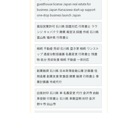
guesthouse license Japan real estate for
business Japan Kanazawa start-up support
one-stop business launch Japan
風俗営業許可 石川県 図面対応 行政書士 ラウ
ンジ キャバクラ 開業 風営法 図面 作成 石川県
富山県 福井県 行政書士
相続 不動産 売却 石川県 空き家 相続 ワンスト
ップ 遺産分割協議書 名義変更 行政書士 残置
物 処分 売却支援 相続 不動産 一体対応
創業融資 石川県 日本政策金融公庫 計画書 信
用金庫 創業支援 飲食店 開業 融資 行政書士 事
業計画書 作成代行
出張封印 石川県 車 名義変更 代行 金沢市 自動
車登録 行政書士 石川県 車庫証明 封印 金沢
野々市 白山市