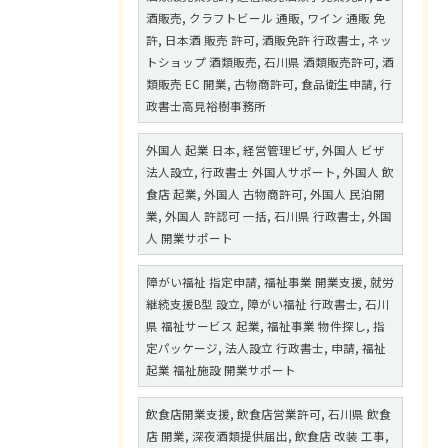
酒販売, クラフトビール 通販, ワイン 通販 免
許, 日本酒 販売 許可, 酒販免許 行政書士, ネッ
トショップ 酒類販売, 石川県 酒類販売許可, 酒
類販売 EC 開業, 古物商許可, 食品衛生申請, 行
政書士高見裕樹事務所
外国人 起業 日本, 経営管理ビザ, 外国人 ビザ
法人設立, 行政書士 外国人サポート, 外国人 飲
食店 起業, 外国人 古物商許可, 外国人 民泊開
業, 外国人 許認可 一括, 石川県 行政書士, 外国
人 開業サポート
障がい福祉 指定申請, 福祉事業 開業支援, 就労
継続支援B型 設立, 障がい福祉 行政書士, 石川
県 福祉サービス 起業, 福祉事業 物件探し, 指
定パッケージ, 法人設立 行政書士, 申請, 福祉
起業 福祉施設 開業サポート
飲食店開業支援, 飲食店営業許可, 石川県 飲食
店 開業, 深夜酒類提供届出, 飲食店 改装 工事,