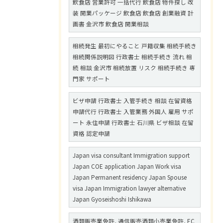
飲食店 営業許可 一括代行 飲食店 物件探し 改
装 開業パッケージ 飲食店 飲食店 創業融資 計
画書 金沢市 飲食店 開業相談
相続発生 最初にやること 戸籍収集 相続手続き
相続関係説明図 行政書士 相続手続き 流れ 相
続 相談 金沢市 相続放置 リスク 相続手続き 専
門家 サポート
ビザ申請 行政書士 入管手続き 相談 在留資格
申請代行 行政書士 入管業務 外国人 雇用 サポ
ート 永住申請 行政書士 石川県 ビザ相談 在留
資格 認定申請
Japan visa consultant Immigration support
Japan COE application Japan Work visa
Japan Permanent residency Japan Spouse
visa Japan Immigration lawyer alternative
Japan Gyoseishoshi Ishikawa
酒類販売業免許, 通信販売酒類小売業免許, EC