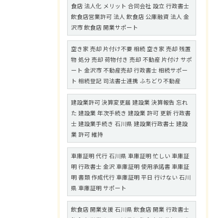
食店 法人化 メリット 合同会社 設立 行政書士
飲食店営業許可 法人 飲食店 公庫融資 法人 金
沢市 飲食店 開業サポート
空き家 売却 片付け不要 相続 空き家 売却 残置
物 処分 売却 荷物付き 売却 不動産 片付け サポ
ート 金沢市 不動産売却 行政書士 相続サポー
ト 相続登記 司法書士連携 ふちどり不動産
建設業許可 決算変更届 建設業 決算報告 忘れ
た 建設業 年次手続き 建設業 許可 更新 行政書
士 建設業手続き 石川県 建設業行政書士 建設
業 許可 維持
車庫証明 代行 石川県 車庫証明 忙しい 車庫証
明 行政書士 金沢 車庫証明 使用承諾書 車庫証
明 書類 作成代行 車庫証明 平日 行けない 石川
県 車庫証明 サポート
飲食店 開業支援 石川県 飲食店 開業 行政書士