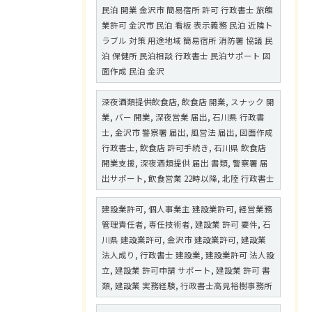
民泊 開業 金沢市 簡易宿所 許可 行政書士 旅館
業許可 金沢市 民泊 看板 表示義務 民泊 近隣ト
ラブル 対策 用途地域 簡易宿所 消防署 協議 民
泊 保健所 民泊相談 行政書士 民泊サポート 図
面作成 民泊 金沢
深夜酒類提供飲食店, 飲食店 開業, スナック 開
業, バー 開業, 深夜営業 届出, 石川県 行政書
士, 金沢市 警察署 届出, 風営法 届出, 図面作成
行政書士, 飲食店 許可手続き, 石川県 飲食店
開業支援, 深夜酒類提供 届出 書類, 警察署 届
出サポート, 飲食営業 22時以降, 北陸 行政書士
建設業許可, 個人事業主 建設業許可, 経営業務
管理責任者, 専任技術者, 建設業 許可 要件, 石
川県 建設業許可, 金沢市 建設業許可, 建設業
法人成り, 行政書士 建設業, 建設業許可 法人設
立, 建設業 許可申請 サポート, 建設業 許可 書
類, 建設業 実務経験, 行政書士高見裕樹事務所