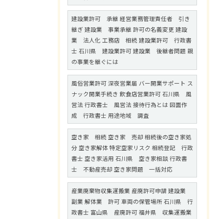
建設業許可 承継 経営業務管理責任者 引き
継ぎ 建設業 事業承継 許可の名義変更 建設
業 法人化 工務店 相続 建設業許可 行政書
士 石川県 建設業許可 建設業 後継者問題 親
の事業を継ぐには
風俗営業許可 深夜営業届 バー開業サポート ス
ナック開業手続き 飲食店営業許可 石川県 風
営法 行政書士 風営法 接待行為とは 図面作
成 行政書士 用途地域 調査
空き家 相続 空き家 売却 相続後の空き家処
分 空き家解体 特定空家リスク 相続登記 行政
書士 空き家活用 石川県 空き家相談 行政書
士 不動産売却 空き家問題 一括対応
産業廃棄物収集運搬業 産廃許可申請 建設業
副業 解体業 許可 車両の保管場所 石川県 行
政書士 富山県 産廃許可 福井県 収集運搬業