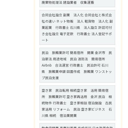
廃棄物処理法 建設業者 収集運搬
合同会社設立 副業 法人化 合同会社と株式会
社の違い ネット物販 法人 軽貨物 法人化 副
業起業 行政書士 石川県 法人設立 許認可付
き会社設立 電子定款 行政書士 法人登記サポ
ート
民泊 旅館業許可 簡易宿所 開業 金沢市 民
泊新法 用途地域 民泊 消防法 簡易宿所
Airbnb 合法運営 行政書士 民泊許可 石川
県 旅館業申請 図面作成 旅館業 ワンストッ
プ民泊支援
空き家 民泊転用 相続空き家 活用 簡易宿
所 旅館業許可 空き家再活用 金沢 民泊 相
続物件 行政書士 空き家相談 宿泊施設 古民
家活用 リフォーム 民泊 空き家ビジネス 石
川県 相続 宿泊業開業