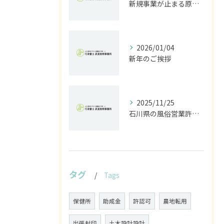
新規事業が止まる原因は法規制｜開発前に行うべきリスク診断とは
2026/01/04
新年のご挨拶
2025/11/25
石川県の風俗営業許可なら行政書士高見裕樹事務所｜金沢・野々市・白山対応｜警察事前相談から図面作成まで
タグ
Tags
保健所
助成金
許認可
農地転用
出張封印
土木設計設計