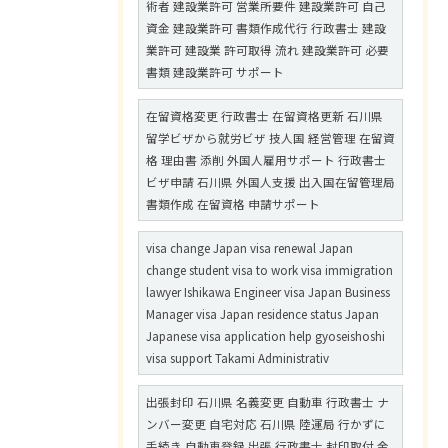
術者 建設業許可 営業所要件 建設業許可 自己
資金 建設業許可 書類作成代行 行政書士 建設
業許可 建設業 許可取得 流れ 建設業許可 必要
書類 建設業許可 サポート
在留資格変更 行政書士 在留資格更新 石川県
留学ビザから就労ビザ 技人国 経営管理 在留資
格 理由書 添削 外国人雇用サポート 行政書士
ビザ申請 石川県 外国人支援 出入国在留管理局
書類作成 在留資格 申請サポート
visa change Japan visa renewal Japan
change student visa to work visa immigration
lawyer Ishikawa Engineer visa Japan Business
Manager visa Japan residence status Japan
Japanese visa application help gyoseishoshi
visa support Takami Administrativ
出張封印 石川県 名義変更 自動車 行政書士 ナ
ンバー変更 自宅対応 石川県 陸運局 行かずに
手続き 自動車登録 出張 行政書士 封印取付 金