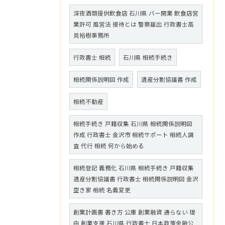
深夜酒類提供飲食店 石川県 バー開業 飲食店営
業許可 風営法 接待とは 警察届出 行政書士高
見裕樹事務所
行政書士 相続
石川県 相続手続き
相続関係説明図 作成
遺産分割協議書 作成
相続不動産
相続手続き 戸籍収集 石川県 相続関係説明図
作成 行政書士 金沢市 相続サポート 相続人調
査 代行 相続 何から始める
相続登記 義務化 石川県 相続手続き 戸籍収集
遺産分割協議書 行政書士 相続関係説明図 金沢
空き家 相続 名義変更
創業計画書 書き方 公庫 創業融資 通らない 理
由 創業支援 石川県 行政書士 日本政策金融公