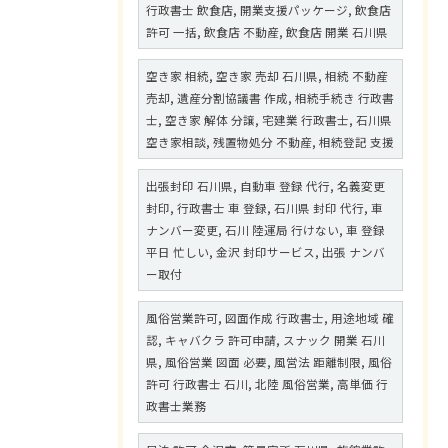
行政書士 飲食店, 開業支援パッケージ, 飲食店
許可 一括, 飲食店 不動産, 飲食店 開業 石川県
空き家 相続, 空き家 売却 石川県, 相続 不動産
売却, 遺産分割協議書 作成, 相続手続き 行政書
士, 空き家 解体 分譲, 宅建業 行政書士, 石川県
空き家相談, 残置物処分 不動産, 相続登記 支援
出張封印 石川県, 自動車 登録 代行, 名義変更
封印, 行政書士 車 登録, 石川県 封印 代行, 車
ナンバー変更, 石川 陸運局 行けない, 車 登録
平日 忙しい, 金沢 封印サービス, 出張 ナンバ
ー取付
風俗営業許可, 図面作成 行政書士, 用途地域 確
認, キャバクラ 許可申請, スナック 開業 石川
県, 風俗営業 図面 必要, 風営法 距離制限, 風俗
許可 行政書士 石川, 北陸 風俗営業, 高単価 行
政書士業務