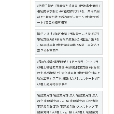
#相続手続き #遺産分割協議書 #行政書士相続 #
相続関係説明図 #戸籍取得代行 #石川県相続相
談 #不動産相続 #登記は司法書士へ #相続サポ
ート #高見裕樹事務所
障がい福祉 #指定申請 #行政書士に相談 #就労
継続支援A型 #就労継続支援B型 #生活介護 #石
川県福祉事業 #物件調査可能 #改装工事対応 #
高見裕樹事務所
#障がい福祉事業開業 #指定申請サポート #行
政書士福祉開業支援 #石川県開業支援 #就労継
続支援A型B型 #生活介護開業 #物件紹介対応 #
改装工事対応可能 #福祉ビジネススタート #行
政書士高見裕樹事務所
宅建業免許 宅建業免許 法人 宅建業免許 法人
設立 宅建業免許 石川県 宅建業免許 必要書類
宅建業免許 定款 宅建業免許 ワンストップ 宅
建業免許 行政書士 石川県 行政書士 宅建業免