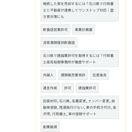
相続した家を売却するには？石川県で行政書
士と不動産が連携してワンストップ対応｜空
き家対策にも
飲食店営業許可
事業計画書
深夜酒類提供飲食店
石川県で建設業許可を取得するには？行政書
士高見裕樹事務所が徹底サポート
外国人
酒類販売業免許
任意後見
遺言作成
許可
建設業許可
出張封印, 石川県, 名義変更, ナンバー変更, 自
動車登録, 陸運局行けない, 車の手続き代行, 金
沢市, 行政書士, 車の登録サポート
創業融資