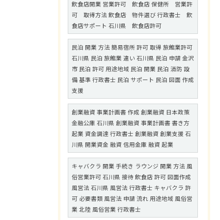
飲食店開業 営業許可 飲食店 保健所 営業許
可 取得方法 飲食店 物件選び 行政書士 飲
食店サポート 石川県 飲食店許可
民泊 開業 方法 簡易宿所 許可 取得 旅館業許可
石川県 民泊 旅館業 違い 石川県 民泊 申請 金沢
市 民泊 許可 用途地域 民泊 開業 民泊 消防 設
備 基準 行政書士 民泊 サポート 民泊 図面 作成
支援
創業融資 事業計画書 作成 創業融資 日本政策
金融公庫 石川県 創業融資 事業計画書 書き方
起業 資金調達 行政書士 創業融資 創業支援 石
川県 開業資金 融資 信用金庫 融資 起業
キャバクラ 開業 手続き ラウンジ 開業 方法 風
俗営業許可 石川県 接待 飲食店 許可 図面作成
風営法 石川県 風営法 行政書士 キャバクラ 許
可 必要書類 風営法 申請 流れ 用途地域 風俗営
業 北陸 風俗営業 行政書士