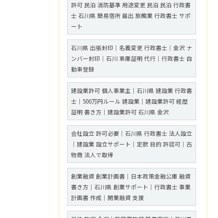
許可 民泊 消防基準 用途変更 民泊 民泊 行政書
士 石川県 簡易宿所 届出 旅館業 行政書士 サポ
ート
石川県 出張封印｜名義変更 行政書士｜金沢 ナ
ンバー封印｜石川 車庫証明 代行｜行政書士 自
動車登録
建設業許可 個人事業主｜石川県 建設業 行政書
士｜500万円ルール 建設業｜建設業許可 経歴
証明 書き方｜建設業許可 石川県 金沢
会社設立 許可必要｜石川県 行政書士 法人設立
｜建設業 設立サポート｜定款 目的 許認可｜古
物商 法人で取得
創業融資 創業計画書｜日本政策金融公庫 融資
書き方｜石川県 創業サポート｜行政書士 事業
計画書 作成｜開業融資 支援