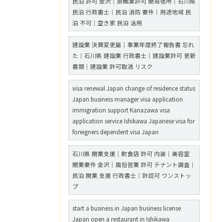
民泊 許可 金沢｜旅館業許可 簡易宿所｜石川県
民泊 行政書士｜民泊 消防 要件｜用途地域 民
泊 不可｜空き家 民泊 活用
建設業 決算変更届｜事業年度終了報告書 忘れ
た｜石川県 建設業 行政書士｜建設業許可 更新
書類｜建設業 許可取消 リスク
visa renewal Japan change of residence status
Japan business manager visa application
immigration support Kanazawa visa
application service Ishikawa Japanese visa for
foreigners dependent visa Japan
石川県 開業支援｜飲食店 許可 内装｜美容室
開業要件 金沢｜風俗営業 許可 テナント調査｜
民泊 開業 支援 行政書士｜許認可 ワンストッ
プ
start a business in Japan business license
Japan open a restaurant in Ishikawa