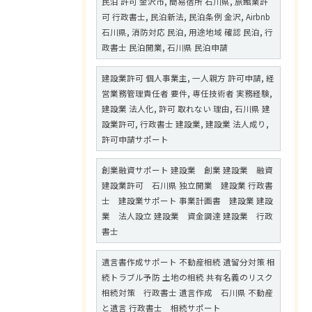
民泊 許可 金沢市, 簡易宿所 石川県, 旅館業許
可 行政書士, 民泊新法, 民泊条例 金沢, Airbnb
石川県, 消防対応 民泊, 用途地域 確認 民泊, 行
政書士 民泊開業, 石川県 民泊申請
建設業許可 個人事業主, 一人親方 許可申請, 経
営業務管理責任者 要件, 専任技術者 実務経験,
建設業 法人化, 許可 取れない 理由, 石川県 建
設業許可, 行政書士 建設業, 建設業 法人成り,
許可申請サポート
創業融資サポート 建設業 創業 建設業 融資
建設業許可 石川県 独立開業 建設業 行政書
士 建設業サポート 事業計画書 建設業 建設
業 法人設立 建設業 資金調達 建設業 行政
書士
遺言書作成サポート 不動産相続 遺留分対策 相
続トラブル予防 土地の相続 共有名義のリスク
相続対策 行政書士 遺言作成 石川県 不動産
と遺言 行政書士 相続サポート