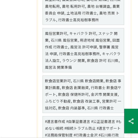
農地転用, 農地 転用許可, 農地 台帳調査, 農業
委員会 申請, 土地活用 行政書士, 農地 売買 ト
ラブル, 行政書士高見裕樹事務所
風俗営業許可, キャバクラ 許可, スナック 開
業, 石川県 風俗営業, 用途地域 風俗営業, 図面
作成 行政書士, 風営法 許可申請, 警察署 風営
法 申請, 行政書士高見裕樹事務所, キャバクラ
法人設立, ラウンジ 開業, 飲食店 許可 石川県,
風営法 開業準備
飲食店営業許可, 石川県 飲食店開業, 飲食店 事
業計画書, 飲食店 創業融資, 行政書士 飲食店サ
ポート, 飲食店 保健所許可, 金沢市 開業支援,
ふちどり不動産, 飲食店 改装工事, 営業許可 一
括対応, 飲食店 内装基準, 石川県 行政書士
#遺言書作成 #自筆証書遺言 #公正証書遺言 #も
めない相続 #相続トラブル防止 #遺言サポート
#法務局保管制度 #行政書士金沢 #石川県行政