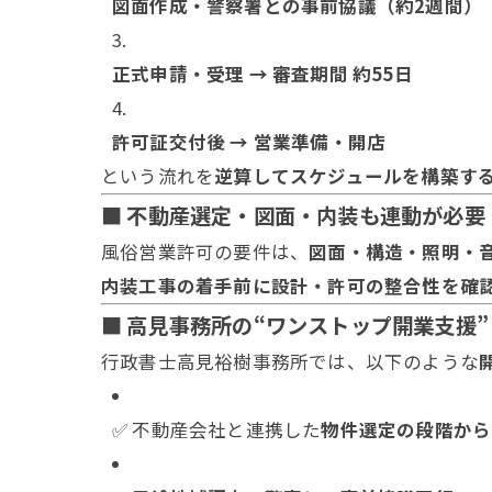
図面作成・警察署との事前協議（約2週間）
正式申請・受理 → 審査期間 約55日
許可証交付後 → 営業準備・開店
という流れを
逆算してスケジュールを構築す
■ 不動産選定・図面・内装も連動が必要
風俗営業許可の要件は、
図面・構造・照明・
内装工事の着手前に設計・許可の整合性を確
■ 高見事務所の“ワンストップ開業支援”
行政書士高見裕樹事務所では、以下のような
✅ 不動産会社と連携した
物件選定の段階から