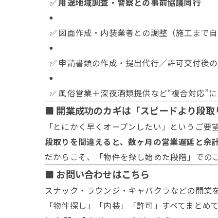
✅
用途地域調査・警察との事前協議同行
✅ 図面作成・内装業者との調整（施工まで
✅ 申請書類の作成・提出代行／許可交付後
✅ 風俗営業＋深夜酒類提供など“複合対応”
■ 開業成功のカギは「スピードより段取
「とにかく早くオープンしたい」というご要
段取りを間違えると、数ヶ月の営業遅延と余
だからこそ、「物件を探し始めた段階」での
■ お問い合わせはこちら
スナック・ラウンジ・キャバクラなどの開業
「物件探し」「内装」「許可」すべてまとめ