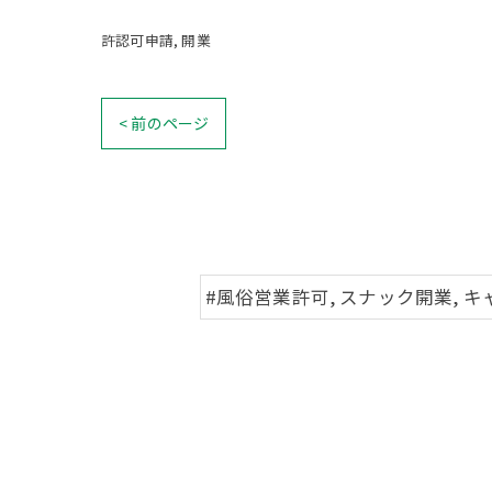
許認可申請
開業
< 前のページ
#風俗営業許可, スナック開業, キ