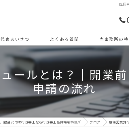
風俗
代表あいさつ
よくある質問
当事務所の特
許認可申請
ジュールとは？｜開業前
創業支援
申請の流れ
開業
資金調達
会計記帳
石川県金沢市の行政書士なら行政書士高見裕樹事務所
ブログ
風俗営業許