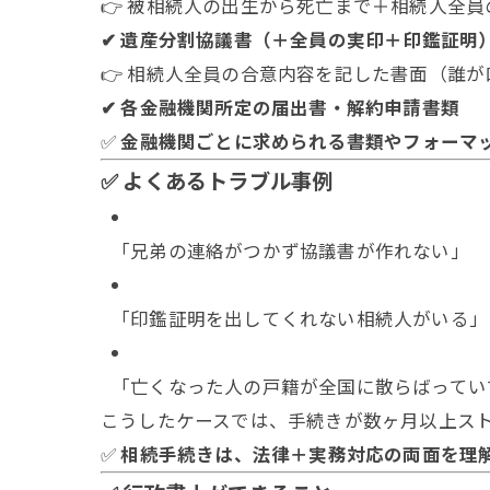
👉 被相続人の出生から死亡まで＋相続人全
✔ 遺産分割協議書（＋全員の実印＋印鑑証明
👉 相続人全員の合意内容を記した書面（誰
✔ 各金融機関所定の届出書・解約申請書類
✅
金融機関ごとに求められる書類やフォーマ
✅ よくあるトラブル事例
「兄弟の連絡がつかず協議書が作れない」
「印鑑証明を出してくれない相続人がいる」
「亡くなった人の戸籍が全国に散らばってい
こうしたケースでは、手続きが数ヶ月以上ス
✅
相続手続きは、法律＋実務対応の両面を理