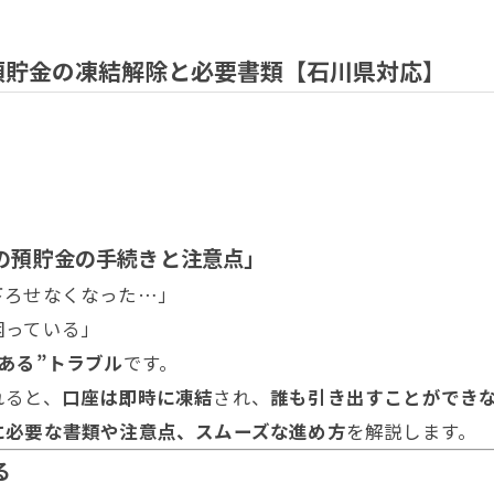
預貯金の凍結解除と必要書類【石川県対応】
後の預貯金の手続きと注意点」
下ろせなくなった…」
困っている」
ある”トラブル
です。
れると、
口座は即時に凍結
され、
誰も引き出すことができ
に必要な書類や注意点、スムーズな進め方
を解説します。
る