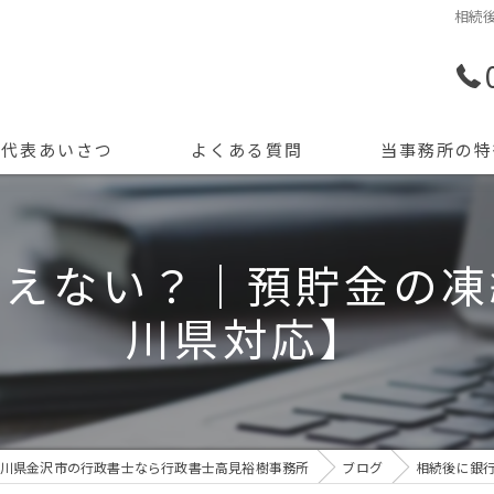
相続
代表あいさつ
よくある質問
当事務所の特
許認可申請
使えない？｜預貯金の凍
創業支援
川県対応】
開業
資金調達
会計記帳
川県金沢市の行政書士なら行政書士高見裕樹事務所
ブログ
相続後に銀