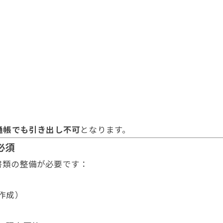
通帳でも引き出し不可
となります。
必須
書類の整備が必要です：
作成）