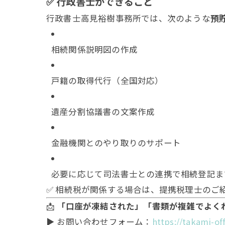
✅ 行政書士ができること
行政書士高見裕樹事務所では、次のような
預
相続関係説明図の作成
戸籍の取得代行（全国対応）
遺産分割協議書の文案作成
金融機関とのやり取りのサポート
必要に応じて司法書士との連携で相続登記ま
✅ 相続税が関係する場合は、提携税理士のご
📩
「口座が凍結された」「書類が複雑でよく
▶ お問い合わせフォーム：
https://takami-of