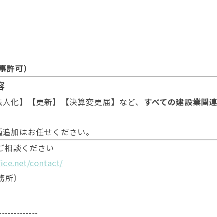
知事許可）
容
法人化】【更新】【決算変更届】など、
すべての建設業関
種追加はお任せください。
ご相談ください
fice.net/contact/
事務所）
-------------