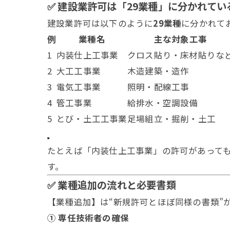
✅ 建設業許可は「29業種」に分かれてい
建設業許可は以下のように
29業種
に分かれて
例
業種名
主な対象工事
1
内装仕上工事業
クロス貼り・床材貼りな
2
大工工事業
木造建築・造作
3
電気工事業
照明・配線工事
4
管工事業
給排水・空調設備
5
とび・土工工事業
足場組立・掘削・土工
たとえば「内装仕上工事業」の許可があって
す。
✅ 業種追加の流れと必要書類
【業種追加】は“新規許可とほぼ同様の書類”
① 専任技術者の確保