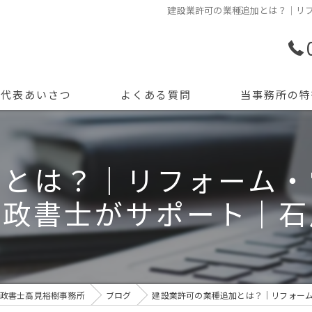
建設業許可の業種追加とは？｜リ
代表あいさつ
よくある質問
当事務所の特
許認可申請
加とは？｜リフォーム・
創業支援
行政書士がサポート｜石
開業
資金調達
会計記帳
政書士高見裕樹事務所
ブログ
建設業許可の業種追加とは？｜リフォー