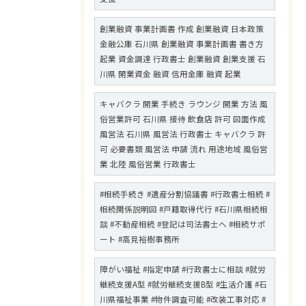
創業融資 事業計画書 作成 創業融資 日本政策
金融公庫 石川県 創業融資 事業計画書 書き方
起業 資金調達 行政書士 創業融資 創業支援 石
川県 開業資金 融資 信用金庫 融資 起業
キャバクラ 開業 手続き ラウンジ 開業 方法 風
俗営業許可 石川県 接待 飲食店 許可 図面作成
風営法 石川県 風営法 行政書士 キャバクラ 許
可 必要書類 風営法 申請 流れ 用途地域 風俗営
業 北陸 風俗営業 行政書士
#相続手続き #遺産分割協議書 #行政書士相続 #
相続関係説明図 #戸籍取得代行 #石川県相続相
談 #不動産相続 #登記は司法書士へ #相続サポ
ート #高見裕樹事務所
障がい福祉 #指定申請 #行政書士に相談 #就労
継続支援A型 #就労継続支援B型 #生活介護 #石
川県福祉事業 #物件調査可能 #改装工事対応 #