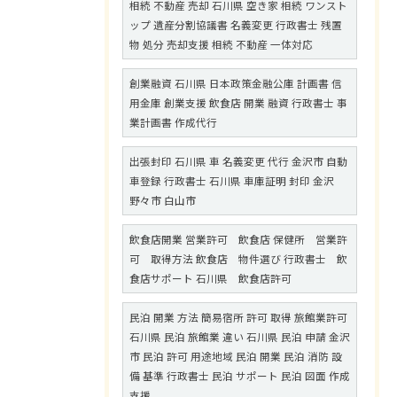
相続 不動産 売却 石川県 空き家 相続 ワンスト
ップ 遺産分割協議書 名義変更 行政書士 残置
物 処分 売却支援 相続 不動産 一体対応
創業融資 石川県 日本政策金融公庫 計画書 信
用金庫 創業支援 飲食店 開業 融資 行政書士 事
業計画書 作成代行
出張封印 石川県 車 名義変更 代行 金沢市 自動
車登録 行政書士 石川県 車庫証明 封印 金沢
野々市 白山市
飲食店開業 営業許可 飲食店 保健所 営業許
可 取得方法 飲食店 物件選び 行政書士 飲
食店サポート 石川県 飲食店許可
民泊 開業 方法 簡易宿所 許可 取得 旅館業許可
石川県 民泊 旅館業 違い 石川県 民泊 申請 金沢
市 民泊 許可 用途地域 民泊 開業 民泊 消防 設
備 基準 行政書士 民泊 サポート 民泊 図面 作成
支援