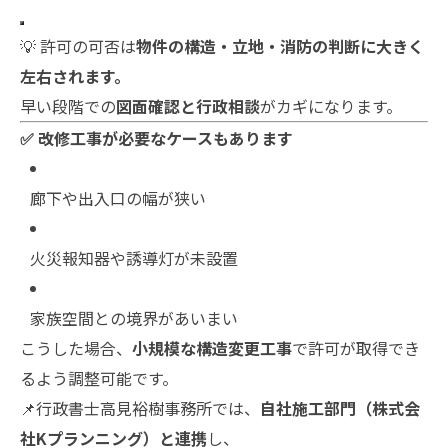
💡 許可の可否は
物件の構造・立地・消防の判断に大きく
左右されます。
早い段階での
図面確認と行政相談
がカギになります。
✅ 改修工事が必要なケースもあります
廊下や出入口の幅が狭い
火災報知器や誘導灯が未設置
家族空間との境界があいまい
こうした場合、
小規模な構造変更工事
で許可が取得でき
るよう調整可能です。
📌行政書士高見裕樹事務所では、
自社施工部門（株式会
社Kプランニング）と連携
し、