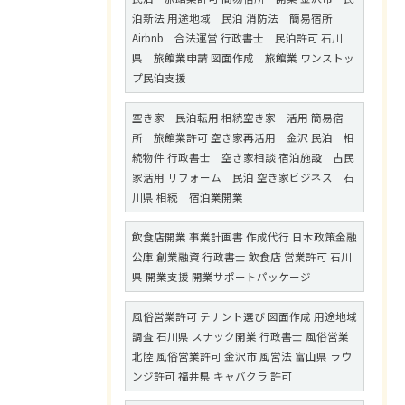
泊新法 用途地域 民泊 消防法 簡易宿所
Airbnb 合法運営 行政書士 民泊許可 石川
県 旅館業申請 図面作成 旅館業 ワンストッ
プ民泊支援
空き家 民泊転用 相続空き家 活用 簡易宿
所 旅館業許可 空き家再活用 金沢 民泊 相
続物件 行政書士 空き家相談 宿泊施設 古民
家活用 リフォーム 民泊 空き家ビジネス 石
川県 相続 宿泊業開業
飲食店開業 事業計画書 作成代行 日本政策金融
公庫 創業融資 行政書士 飲食店 営業許可 石川
県 開業支援 開業サポートパッケージ
風俗営業許可 テナント選び 図面作成 用途地域
調査 石川県 スナック開業 行政書士 風俗営業
北陸 風俗営業許可 金沢市 風営法 富山県 ラウ
ンジ許可 福井県 キャバクラ 許可