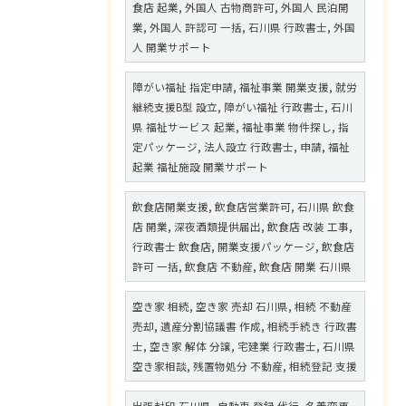
食店 起業, 外国人 古物商許可, 外国人 民泊開
業, 外国人 許認可 一括, 石川県 行政書士, 外国
人 開業サポート
障がい福祉 指定申請, 福祉事業 開業支援, 就労
継続支援B型 設立, 障がい福祉 行政書士, 石川
県 福祉サービス 起業, 福祉事業 物件探し, 指
定パッケージ, 法人設立 行政書士, 申請, 福祉
起業 福祉施設 開業サポート
飲食店開業支援, 飲食店営業許可, 石川県 飲食
店 開業, 深夜酒類提供届出, 飲食店 改装 工事,
行政書士 飲食店, 開業支援パッケージ, 飲食店
許可 一括, 飲食店 不動産, 飲食店 開業 石川県
空き家 相続, 空き家 売却 石川県, 相続 不動産
売却, 遺産分割協議書 作成, 相続手続き 行政書
士, 空き家 解体 分譲, 宅建業 行政書士, 石川県
空き家相談, 残置物処分 不動産, 相続登記 支援