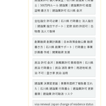
建設業許可 個人事業主｜石川県 建設業 行政書
士｜500万円ルール 建設業｜建設業許可 経歴
証明 書き方｜建設業許可 石川県 金沢
会社設立 許可必要｜石川県 行政書士 法人設立
｜建設業 設立サポート｜定款 目的 許認可｜古
物商 法人で取得
創業融資 創業計画書｜日本政策金融公庫 融資
書き方｜石川県 創業サポート｜行政書士 事業
計画書 作成｜開業融資 支援
民泊 許可 金沢｜旅館業許可 簡易宿所｜石川県
民泊 行政書士｜民泊 消防 要件｜用途地域 民
泊 不可｜空き家 民泊 活用
建設業 決算変更届｜事業年度終了報告書 忘れ
た｜石川県 建設業 行政書士｜建設業許可 更新
書類｜建設業 許可取消 リスク
visa renewal Japan change of residence status