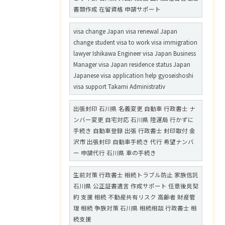
書類作成 在留資格 申請サポート
visa change Japan visa renewal Japan
change student visa to work visa immigration
lawyer Ishikawa Engineer visa Japan Business
Manager visa Japan residence status Japan
Japanese visa application help gyoseishoshi
visa support Takami Administrativ
出張封印 石川県 名義変更 自動車 行政書士 ナ
ンバー変更 自宅対応 石川県 陸運局 行かずに
手続き 自動車登録 出張 行政書士 封印取付 金
沢市 出張封印 自動車手続き 代行 希望ナンバ
ー 申請代行 石川県 車の手続き
生前対策 行政書士 相続トラブル防止 家族信託
石川県 公正証書遺言 作成サポート 任意後見契
約 支援 相続 不動産共有リスク 高齢者 財産管
理 相続 争族対策 石川県 相続相談 行政書士 相
続支援