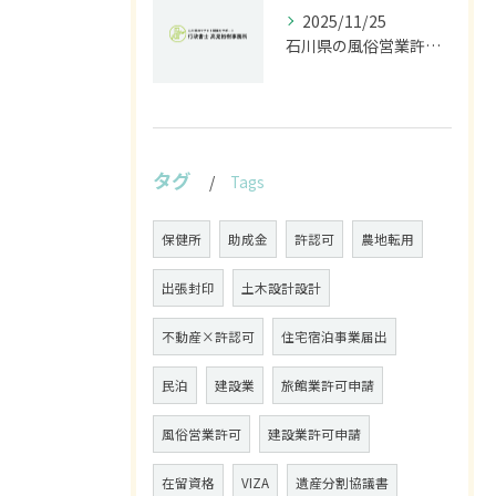
2025/11/25
石川県の風俗営業許可なら行政書士高見裕樹事務所｜金沢・野々市・白山対応｜警察事前相談から図面作成まで
タグ
Tags
保健所
助成金
許認可
農地転用
出張封印
土木設計設計
不動産×許認可
住宅宿泊事業届出
民泊
建設業
旅館業許可申請
風俗営業許可
建設業許可申請
在留資格
VIZA
遺産分割協議書