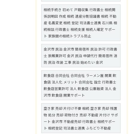
相続手続き 初めて 戸籍収集 行政書士 相続関
係説明図 作成 相続 遺産分割協議書 相続 不動
産 名義変更 相続 登記 司法書士連携 石川県 相
続相談 行政書士 相続支援 相続人確定 サポー
ト 家族間の相続トラブル防止
金沢市 民泊 金沢市 簡易宿所 民泊 許可 行政書
士 旅館業許可 金沢 民泊 申請代行 簡易宿所 消
防 民泊 改装 工事 民泊 始めたい 金沢
飲食店 合同会社 合同会社 ラーメン屋 開業 飲
食店 法人化 メリット 合同会社 設立 行政書士
飲食店営業許可 法人 飲食店 公庫融資 法人 金
沢市 飲食店 開業サポート
空き家 売却 片付け不要 相続 空き家 売却 残置
物 処分 売却 荷物付き 売却 不動産 片付け サポ
ート 金沢市 不動産売却 行政書士 相続サポー
ト 相続登記 司法書士連携 ふちどり不動産