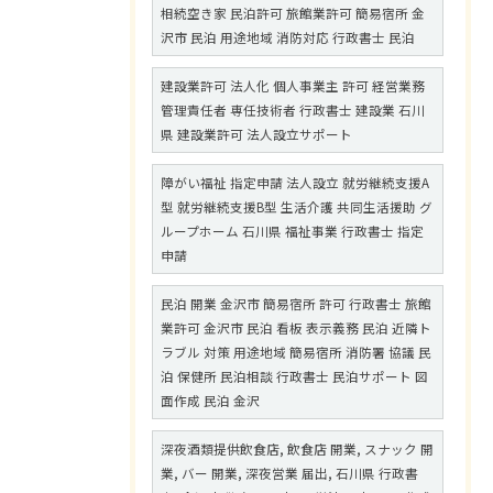
相続空き家 民泊許可 旅館業許可 簡易宿所 金
沢市 民泊 用途地域 消防対応 行政書士 民泊
建設業許可 法人化 個人事業主 許可 経営業務
管理責任者 専任技術者 行政書士 建設業 石川
県 建設業許可 法人設立サポート
障がい福祉 指定申請 法人設立 就労継続支援A
型 就労継続支援B型 生活介護 共同生活援助 グ
ループホーム 石川県 福祉事業 行政書士 指定
申請
民泊 開業 金沢市 簡易宿所 許可 行政書士 旅館
業許可 金沢市 民泊 看板 表示義務 民泊 近隣ト
ラブル 対策 用途地域 簡易宿所 消防署 協議 民
泊 保健所 民泊相談 行政書士 民泊サポート 図
面作成 民泊 金沢
深夜酒類提供飲食店, 飲食店 開業, スナック 開
業, バー 開業, 深夜営業 届出, 石川県 行政書