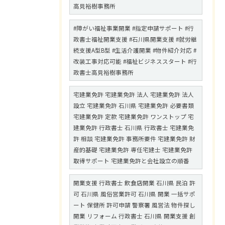
高見裕樹事務所
#障がい福祉事業開業 #指定申請サポート #行
政書士福祉開業支援 #石川県開業支援 #就労継
続支援A型B型 #生活介護開業 #物件紹介対応 #
改装工事対応可能 #福祉ビジネススタート #行
政書士高見裕樹事務所
宅建業免許 宅建業免許 法人 宅建業免許 法人
設立 宅建業免許 石川県 宅建業免許 必要書類
宅建業免許 定款 宅建業免許 ワンストップ 宅
建業免許 行政書士 石川県 行政書士 宅建業免
許 相談 宅建業免許 事務所要件 宅建業免許 財
産的基礎 宅建業免許 専任宅建士 宅建業免許
取得サポート 宅建業免許と会社設立の順番
開業支援 行政書士 飲食店開業 石川県 民泊 許
可 石川県 風俗営業許可 石川県 開業 一括サポ
ート 保健所 許可申請 警察署 風営法 物件探し
開業 リフォーム 行政書士 石川県 開業支援 創