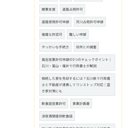
開業支援
道路占用許可
道路使用許可申請
河川占用許可申請
複雑な許認可
難しい申請
やっかいな手続き
役所との調整
風俗営業許可申請の5つのチェックポイント｜
石川・富山・福井で行政書士が解説
相続した家を売却するには？石川県で行政書
士と不動産が連携してワンストップ対応｜空
き家対策にも
飲食店営業許可
事業計画書
深夜酒類提供飲食店