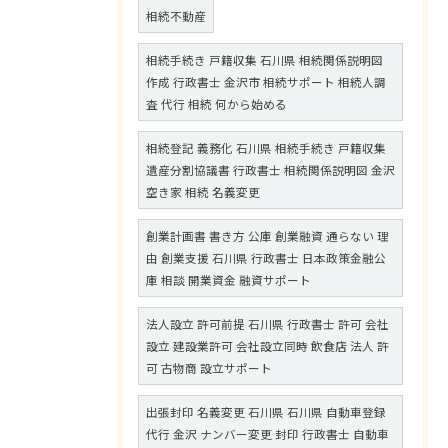
相続不動産
相続手続き 戸籍収集 石川県 相続関係説明図
作成 行政書士 金沢市 相続サポート 相続人調
査 代行 相続 何から始める
相続登記 義務化 石川県 相続手続き 戸籍収集
遺産分割協議書 行政書士 相続関係説明図 金沢
空き家 相続 名義変更
創業計画書 書き方 公庫 創業融資 通らない 理
由 創業支援 石川県 行政書士 日本政策金融公
庫 相談 開業資金 融資サポート
法人設立 許可前提 石川県 行政書士 許可 会社
設立 建設業許可 会社設立同時 飲食店 法人 許
可 古物商 設立サポート
出張封印 名義変更 石川県 石川県 自動車登録
代行 金沢 ナンバー変更 封印 行政書士 自動車