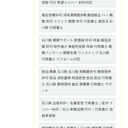
登録 代行 希望ナンバー 封印対応
風俗営業許可 深夜酒類提供飲食店届出 バー 開
業 許可 スナック 開業 許可 行政書士 風営法 石
川県 行政書士
石川県 開業サポート 飲食店 許可 改装 風俗営
業 許可 物件選び 美容所登録 改装 行政書士 開
業パッケージ 開業支援 ワンストップ 石川県
行政書士 リフォーム対応
民泊 開業 石川県 石川県 旅館業許可 簡易宿所
許可 民泊 消防基準 用途変更 民泊 民泊 行政書
士 石川県 簡易宿所 届出 旅館業 行政書士 サポ
ート
石川県 出張封印｜名義変更 行政書士｜金沢 ナ
ンバー封印｜石川 車庫証明 代行｜行政書士 自
動車登録