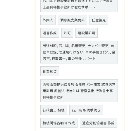
石川県で建設業許可を取得するには？行政書
士高見裕樹事務所が徹底サポート
外国人
酒類販売業免許
任意後見
遺言作成
許可
建設業許可
出張封印, 石川県, 名義変更, ナンバー変更, 自
動車登録, 陸運局行けない, 車の手続き代行, 金
沢市, 行政書士, 車の登録サポート
創業融資
深夜酒類提供飲食店 石川県 バー開業 飲食店営
業許可 風営法 接待とは 警察届出 行政書士高
見裕樹事務所
行政書士 相続
石川県 相続手続き
相続関係説明図 作成
遺産分割協議書 作成