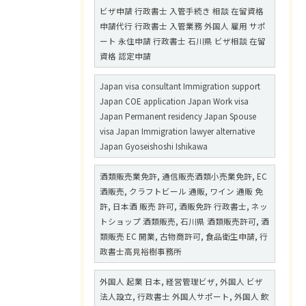
ビザ申請 行政書士 入管手続き 相談 在留資格
申請代行 行政書士 入管業務 外国人 雇用 サポ
ート 永住申請 行政書士 石川県 ビザ相談 在留
資格 認定申請
Japan visa consultant Immigration support
Japan COE application Japan Work visa
Japan Permanent residency Japan Spouse
visa Japan Immigration lawyer alternative
Japan Gyoseishoshi Ishikawa
酒類販売業免許, 通信販売酒類小売業免許, EC
酒販売, クラフトビール 通販, ワイン 通販 免
許, 日本酒 販売 許可, 酒販免許 行政書士, ネッ
トショップ 酒類販売, 石川県 酒類販売許可, 酒
類販売 EC 開業, 古物商許可, 食品衛生申請, 行
政書士高見裕樹事務所
外国人 起業 日本, 経営管理ビザ, 外国人 ビザ
法人設立, 行政書士 外国人サポート, 外国人 飲