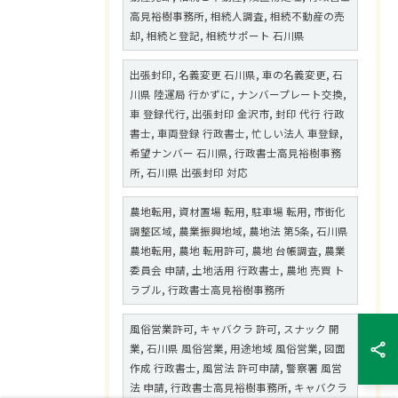
高見裕樹事務所, 相続人調査, 相続不動産の売
却, 相続と登記, 相続サポート 石川県
出張封印, 名義変更 石川県, 車の名義変更, 石
川県 陸運局 行かずに, ナンバープレート交換,
車 登録代行, 出張封印 金沢市, 封印 代行 行政
書士, 車両登録 行政書士, 忙しい法人 車登録,
希望ナンバー 石川県, 行政書士高見裕樹事務
所, 石川県 出張封印 対応
農地転用, 資材置場 転用, 駐車場 転用, 市街化
調整区域, 農業振興地域, 農地法 第5条, 石川県
農地転用, 農地 転用許可, 農地 台帳調査, 農業
委員会 申請, 土地活用 行政書士, 農地 売買 ト
ラブル, 行政書士高見裕樹事務所
風俗営業許可, キャバクラ 許可, スナック 開
業, 石川県 風俗営業, 用途地域 風俗営業, 図面
作成 行政書士, 風営法 許可申請, 警察署 風営
法 申請, 行政書士高見裕樹事務所, キャバクラ