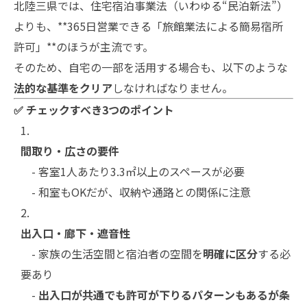
北陸三県では、住宅宿泊事業法（いわゆる“民泊新法”）
よりも、**365日営業できる「旅館業法による簡易宿所
許可」**のほうが主流です。
そのため、自宅の一部を活用する場合も、以下のような
法的な基準をクリア
しなければなりません。
✅ チェックすべき3つのポイント
間取り・広さの要件
- 客室1人あたり3.3㎡以上のスペースが必要
- 和室もOKだが、収納や通路との関係に注意
出入口・廊下・遮音性
- 家族の生活空間と宿泊者の空間を
明確に区分
する必
要あり
-
出入口が共通でも許可が下りるパターンもあるが条