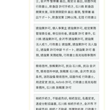
士, 金沢市 警察署 届出, 風営法 届出, 図面作成
行政書士, 飲食店 許可手続き, 石川県 飲食店
開業支援, 深夜酒類提供 届出 書類, 警察署 届
出サポート, 飲食営業 22時以降, 北陸 行政書士
建設業許可, 個人事業主 建設業許可, 経営業務
管理責任者, 専任技術者, 建設業 許可 要件, 石
川県 建設業許可, 金沢市 建設業許可, 建設業
法人成り, 行政書士 建設業, 建設業許可 法人設
立, 建設業 許可申請 サポート, 建設業 許可 書
類, 建設業 実務経験, 行政書士高見裕樹事務所
簡易宿所, 旅館業許可, 民泊 石川県, 民泊 金沢
市, 簡易宿所申請, 旅館業 石川県, 金沢市 民泊
条例, 消防設備 簡易宿所, 図面作成 行政書士,
用途変更 民泊, Airbnb 許可, 行政書士高見裕樹
事務所, 石川県 旅館業 許可
相続手続き, 不動産売却, 相続登記, 名義変更,
遺産分割協議書, 石川県 相続手続き, 金沢市 不
動産売却, 相続と不動産, 残置物処理, 行政書士