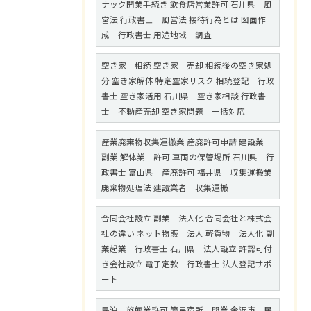
ナック開業手続き 飲食店営業許可 石川県 風
営法 行政書士 風営法 接待行為とは 図面作
成 行政書士 用途地域 調査
空き家 相続 空き家 売却 相続後の空き家処
分 空き家解体 特定空家リスク 相続登記 行政
書士 空き家活用 石川県 空き家相談 行政書
士 不動産売却 空き家問題 一括対応
産業廃棄物収集運搬業 産廃許可申請 建設業
副業 解体業 許可 車両の保管場所 石川県 行
政書士 富山県 産廃許可 福井県 収集運搬業
廃棄物処理法 建設業者 収集運搬
合同会社設立 副業 法人化 合同会社と株式会
社の違い ネット物販 法人 軽貨物 法人化 副
業起業 行政書士 石川県 法人設立 許認可付
き会社設立 電子定款 行政書士 法人登記サポ
ート
民泊 旅館業許可 簡易宿所 開業 金沢市 民