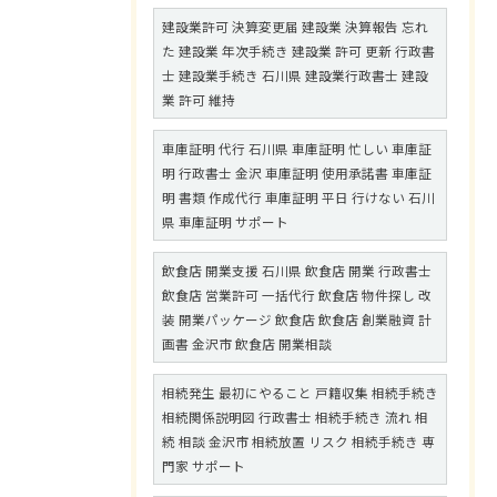
建設業許可 決算変更届 建設業 決算報告 忘れ
た 建設業 年次手続き 建設業 許可 更新 行政書
士 建設業手続き 石川県 建設業行政書士 建設
業 許可 維持
車庫証明 代行 石川県 車庫証明 忙しい 車庫証
明 行政書士 金沢 車庫証明 使用承諾書 車庫証
明 書類 作成代行 車庫証明 平日 行けない 石川
県 車庫証明 サポート
飲食店 開業支援 石川県 飲食店 開業 行政書士
飲食店 営業許可 一括代行 飲食店 物件探し 改
装 開業パッケージ 飲食店 飲食店 創業融資 計
画書 金沢市 飲食店 開業相談
相続発生 最初にやること 戸籍収集 相続手続き
相続関係説明図 行政書士 相続手続き 流れ 相
続 相談 金沢市 相続放置 リスク 相続手続き 専
門家 サポート