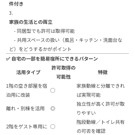
件付き
家族の生活との両立
- 同居型でも許可は取得可能
- 共用スペースの扱い（風呂・キッチン・洗面台な
ど）をどうするかがポイント
✅ 自宅の一部を簡易宿所にできるパターン
許可取得の
活用タイプ
特徴
可能性
1階の空き部屋を宿
家族動線と分離できれ
◯
泊用に改装
ば実現可能
独立性が高く許可が取
離れ・別棟を活用
◎
りやすい
階段動線／トイレ共有
2階をゲスト専用に
◯
の可否を確認