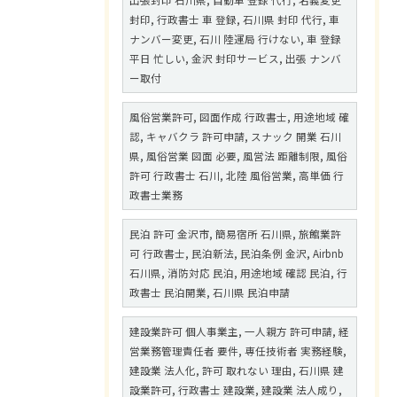
出張封印 石川県, 自動車 登録 代行, 名義変更
封印, 行政書士 車 登録, 石川県 封印 代行, 車
ナンバー変更, 石川 陸運局 行けない, 車 登録
平日 忙しい, 金沢 封印サービス, 出張 ナンバ
ー取付
風俗営業許可, 図面作成 行政書士, 用途地域 確
認, キャバクラ 許可申請, スナック 開業 石川
県, 風俗営業 図面 必要, 風営法 距離制限, 風俗
許可 行政書士 石川, 北陸 風俗営業, 高単価 行
政書士業務
民泊 許可 金沢市, 簡易宿所 石川県, 旅館業許
可 行政書士, 民泊新法, 民泊条例 金沢, Airbnb
石川県, 消防対応 民泊, 用途地域 確認 民泊, 行
政書士 民泊開業, 石川県 民泊申請
建設業許可 個人事業主, 一人親方 許可申請, 経
営業務管理責任者 要件, 専任技術者 実務経験,
建設業 法人化, 許可 取れない 理由, 石川県 建
設業許可, 行政書士 建設業, 建設業 法人成り,