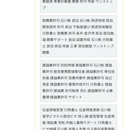
業融資 事業計画書 開業 許可 改装 ワンストッ
プ
旅館業許可 石川県 民泊 石川県 用途地域 民泊
簡易宿所 許可 民泊 不動産選び 用途地域確認
行政書士 旅館業 許可 条件 金沢市 民泊 宿泊施
設 開業サポート 民泊 図面作成 石川県 行政書
士 民泊 民泊 改装 工事 宿泊施設 ワンストップ
開業
建設業許可 初回申請 建設業許可 石川県 建設
業許可 経営業務管理責任者 建設業許可 専任技
術者 建設業許可 営業所要件 建設業許可 自己
資金 建設業許可 書類作成代行 行政書士 建設
業許可 建設業 許可取得 流れ 建設業許可 必要
書類 建設業許可 サポート
在留資格変更 行政書士 在留資格更新 石川県
留学ビザから就労ビザ 技人国 経営管理 在留資
格 理由書 添削 外国人雇用サポート 行政書士
ビザ申請 石川県 外国人支援 出入国在留管理局