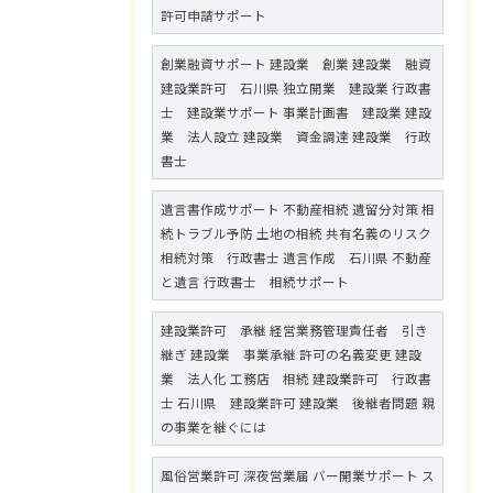
許可申請サポート
創業融資サポート 建設業 創業 建設業 融資
建設業許可 石川県 独立開業 建設業 行政書
士 建設業サポート 事業計画書 建設業 建設
業 法人設立 建設業 資金調達 建設業 行政
書士
遺言書作成サポート 不動産相続 遺留分対策 相
続トラブル予防 土地の相続 共有名義のリスク
相続対策 行政書士 遺言作成 石川県 不動産
と遺言 行政書士 相続サポート
建設業許可 承継 経営業務管理責任者 引き
継ぎ 建設業 事業承継 許可の名義変更 建設
業 法人化 工務店 相続 建設業許可 行政書
士 石川県 建設業許可 建設業 後継者問題 親
の事業を継ぐには
風俗営業許可 深夜営業届 バー開業サポート ス