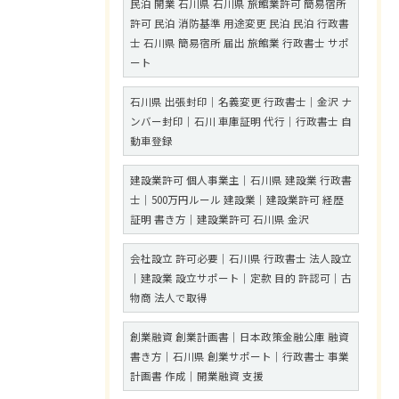
民泊 開業 石川県 石川県 旅館業許可 簡易宿所
許可 民泊 消防基準 用途変更 民泊 民泊 行政書
士 石川県 簡易宿所 届出 旅館業 行政書士 サポ
ート
石川県 出張封印｜名義変更 行政書士｜金沢 ナ
ンバー封印｜石川 車庫証明 代行｜行政書士 自
動車登録
建設業許可 個人事業主｜石川県 建設業 行政書
士｜500万円ルール 建設業｜建設業許可 経歴
証明 書き方｜建設業許可 石川県 金沢
会社設立 許可必要｜石川県 行政書士 法人設立
｜建設業 設立サポート｜定款 目的 許認可｜古
物商 法人で取得
創業融資 創業計画書｜日本政策金融公庫 融資
書き方｜石川県 創業サポート｜行政書士 事業
計画書 作成｜開業融資 支援