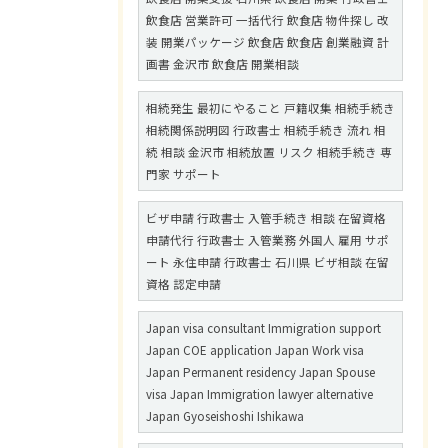
飲食店 営業許可 一括代行 飲食店 物件探し 改
装 開業パッケージ 飲食店 飲食店 創業融資 計
画書 金沢市 飲食店 開業相談
相続発生 最初にやること 戸籍収集 相続手続き
相続関係説明図 行政書士 相続手続き 流れ 相
続 相談 金沢市 相続放置 リスク 相続手続き 専
門家 サポート
ビザ申請 行政書士 入管手続き 相談 在留資格
申請代行 行政書士 入管業務 外国人 雇用 サポ
ート 永住申請 行政書士 石川県 ビザ相談 在留
資格 認定申請
Japan visa consultant Immigration support
Japan COE application Japan Work visa
Japan Permanent residency Japan Spouse
visa Japan Immigration lawyer alternative
Japan Gyoseishoshi Ishikawa