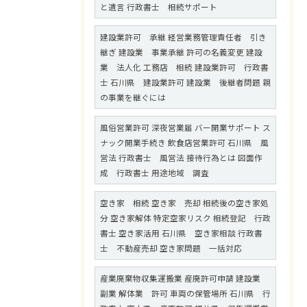
と遺言 行政書士 相続サポート
建設業許可 承継 経営業務管理責任者 引き
継ぎ 建設業 事業承継 許可の名義変更 建設
業 法人化 工務店 相続 建設業許可 行政書
士 石川県 建設業許可 建設業 後継者問題 親
の事業を継ぐには
風俗営業許可 深夜営業届 バー開業サポート ス
ナック開業手続き 飲食店営業許可 石川県 風
営法 行政書士 風営法 接待行為とは 図面作
成 行政書士 用途地域 調査
空き家 相続 空き家 売却 相続後の空き家処
分 空き家解体 特定空家リスク 相続登記 行政
書士 空き家活用 石川県 空き家相談 行政書
士 不動産売却 空き家問題 一括対応
産業廃棄物収集運搬業 産廃許可申請 建設業
副業 解体業 許可 車両の保管場所 石川県 行