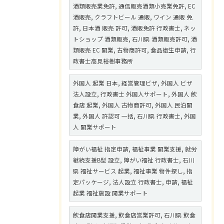
酒類販売業免許, 通信販売酒類小売業免許, EC
酒販売, クラフトビール 通販, ワイン 通販 免
許, 日本酒 販売 許可, 酒販免許 行政書士, ネッ
トショップ 酒類販売, 石川県 酒類販売許可, 酒
類販売 EC 開業, 古物商許可, 食品衛生申請, 行
政書士高見裕樹事務所
外国人 起業 日本, 経営管理ビザ, 外国人 ビザ
法人設立, 行政書士 外国人サポート, 外国人 飲
食店 起業, 外国人 古物商許可, 外国人 民泊開
業, 外国人 許認可 一括, 石川県 行政書士, 外国
人 開業サポート
障がい福祉 指定申請, 福祉事業 開業支援, 就労
継続支援B型 設立, 障がい福祉 行政書士, 石川
県 福祉サービス 起業, 福祉事業 物件探し, 指
定パッケージ, 法人設立 行政書士, 申請, 福祉
起業 福祉施設 開業サポート
飲食店開業支援, 飲食店営業許可, 石川県 飲食