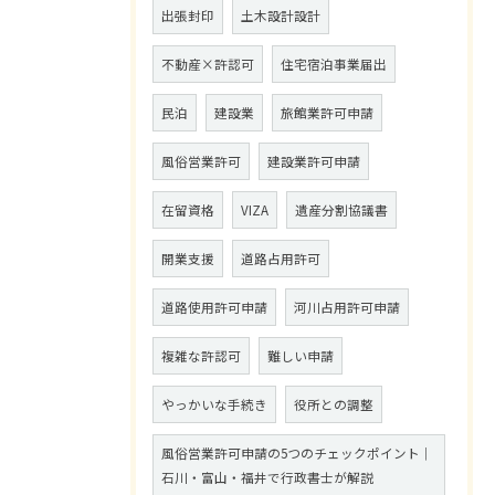
出張封印
土木設計設計
不動産×許認可
住宅宿泊事業届出
民泊
建設業
旅館業許可申請
風俗営業許可
建設業許可申請
在留資格
VIZA
遺産分割協議書
開業支援
道路占用許可
道路使用許可申請
河川占用許可申請
複雑な許認可
難しい申請
やっかいな手続き
役所との調整
風俗営業許可申請の5つのチェックポイント｜
石川・富山・福井で行政書士が解説