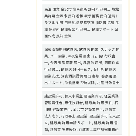
民泊 開業 金沢市 簡易宿所 許可 行政書士 旅館
業許可 金沢市 民泊 看板 表示義務 民泊 近隣ト
ラブル 対策 用途地域 簡易宿所 消防署 協議 民
泊 保健所 民泊相談 行政書士 民泊サポート 図
面作成 民泊 金沢
深夜酒類提供飲食店, 飲食店 開業, スナック 開
業, バー 開業, 深夜営業 届出, 石川県 行政書
士, 金沢市 警察署 届出, 風営法 届出, 図面作成
行政書士, 飲食店 許可手続き, 石川県 飲食店
開業支援, 深夜酒類提供 届出 書類, 警察署 届
出サポート, 飲食営業 22時以降, 北陸 行政書士
建設業許可, 個人事業主 建設業許可, 経営業務
管理責任者, 専任技術者, 建設業 許可 要件, 石
川県 建設業許可, 金沢市 建設業許可, 建設業
法人成り, 行政書士 建設業, 建設業許可 法人設
立, 建設業 許可申請 サポート, 建設業 許可 書
類, 建設業 実務経験, 行政書士高見裕樹事務所