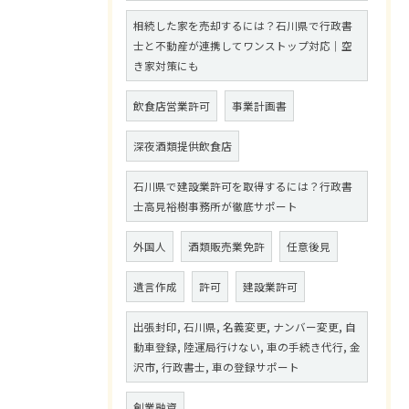
相続した家を売却するには？石川県で行政書
士と不動産が連携してワンストップ対応｜空
き家対策にも
飲食店営業許可
事業計画書
深夜酒類提供飲食店
石川県で建設業許可を取得するには？行政書
士高見裕樹事務所が徹底サポート
外国人
酒類販売業免許
任意後見
遺言作成
許可
建設業許可
出張封印, 石川県, 名義変更, ナンバー変更, 自
動車登録, 陸運局行けない, 車の手続き代行, 金
沢市, 行政書士, 車の登録サポート
創業融資