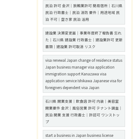
民泊 許可 金沢｜旅館業許可 簡易宿所｜石川県
民泊 行政書士｜民泊 消防 要件｜用途地域 民
泊 不可｜空き家 民泊 活用
建設業 決算変更届｜事業年度終了報告書 忘れ
た｜石川県 建設業 行政書士｜建設業許可 更新
書類｜建設業 許可取消 リスク
visa renewal Japan change of residence status
Japan business manager visa application
immigration support Kanazawa visa
application service Ishikawa Japanese visa for
foreigners dependent visa Japan
石川県 開業支援｜飲食店 許可 内装｜美容室
開業要件 金沢｜風俗営業 許可 テナント調査｜
民泊 開業 支援 行政書士｜許認可 ワンストッ
プ
start a business in Japan business license