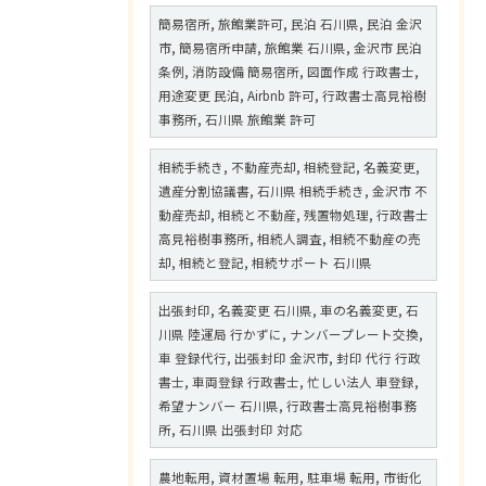
簡易宿所, 旅館業許可, 民泊 石川県, 民泊 金沢
市, 簡易宿所申請, 旅館業 石川県, 金沢市 民泊
条例, 消防設備 簡易宿所, 図面作成 行政書士,
用途変更 民泊, Airbnb 許可, 行政書士高見裕樹
事務所, 石川県 旅館業 許可
相続手続き, 不動産売却, 相続登記, 名義変更,
遺産分割協議書, 石川県 相続手続き, 金沢市 不
動産売却, 相続と不動産, 残置物処理, 行政書士
高見裕樹事務所, 相続人調査, 相続不動産の売
却, 相続と登記, 相続サポート 石川県
出張封印, 名義変更 石川県, 車の名義変更, 石
川県 陸運局 行かずに, ナンバープレート交換,
車 登録代行, 出張封印 金沢市, 封印 代行 行政
書士, 車両登録 行政書士, 忙しい法人 車登録,
希望ナンバー 石川県, 行政書士高見裕樹事務
所, 石川県 出張封印 対応
農地転用, 資材置場 転用, 駐車場 転用, 市街化