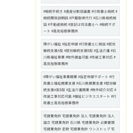
#相続手続き #遺産分割協議書 #行政書士相続 #
相続関係説明図 #戸籍取得代行 #石川県相続相
談 #不動産相続 #登記は司法書士へ #相続サポ
ート #高見裕樹事務所
障がい福祉 #指定申請 #行政書士に相談 #就労
継続支援A型 #就労継続支援B型 #生活介護 #石
川県福祉事業 #物件調査可能 #改装工事対応 #
高見裕樹事務所
#障がい福祉事業開業 #指定申請サポート #行
政書士福祉開業支援 #石川県開業支援 #就労継
続支援A型B型 #生活介護開業 #物件紹介対応 #
改装工事対応可能 #福祉ビジネススタート #行
政書士高見裕樹事務所
宅建業免許 宅建業免許 法人 宅建業免許 法人
設立 宅建業免許 石川県 宅建業免許 必要書類
宅建業免許 定款 宅建業免許 ワンストップ 宅