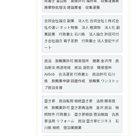
政書士 富山県 産廃許可 福井県 収集運搬業
廃棄物処理法 建設業者 収集運搬
合同会社設立 副業 法人化 合同会社と株式会
社の違い ネット物販 法人 軽貨物 法人化 副
業起業 行政書士 石川県 法人設立 許認可付
き会社設立 電子定款 行政書士 法人登記サポ
ート
民泊 旅館業許可 簡易宿所 開業 金沢市 民
泊新法 用途地域 民泊 消防法 簡易宿所
Airbnb 合法運営 行政書士 民泊許可 石川
県 旅館業申請 図面作成 旅館業 ワンストッ
プ民泊支援
空き家 民泊転用 相続空き家 活用 簡易宿
所 旅館業許可 空き家再活用 金沢 民泊 相
続物件 行政書士 空き家相談 宿泊施設 古民
家活用 リフォーム 民泊 空き家ビジネス 石
川県 相続 宿泊業開業