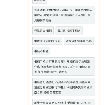
深夜酒類提供飲食店 石川県 バー開業 飲食店営
業許可 風営法 接待とは 警察届出 行政書士高
見裕樹事務所
行政書士 相続
石川県 相続手続き
相続関係説明図 作成
遺産分割協議書 作成
相続不動産
相続手続き 戸籍収集 石川県 相続関係説明図
作成 行政書士 金沢市 相続サポート 相続人調
査 代行 相続 何から始める
相続登記 義務化 石川県 相続手続き 戸籍収集
遺産分割協議書 行政書士 相続関係説明図 金沢
空き家 相続 名義変更
創業計画書 書き方 公庫 創業融資 通らない 理