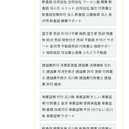
飲食店 合同会社 合同会社 ラーメン屋 開業 飲
食店 法人化 メリット 合同会社 設立 行政書士
飲食店営業許可 法人 飲食店 公庫融資 法人 金
沢市 飲食店 開業サポート
空き家 売却 片付け不要 相続 空き家 売却 残置
物 処分 売却 荷物付き 売却 不動産 片付け サポ
ート 金沢市 不動産売却 行政書士 相続サポー
ト 相続登記 司法書士連携 ふちどり不動産
建設業許可 決算変更届 建設業 決算報告 忘れ
た 建設業 年次手続き 建設業 許可 更新 行政書
士 建設業手続き 石川県 建設業行政書士 建設
業 許可 維持
車庫証明 代行 石川県 車庫証明 忙しい 車庫証
明 行政書士 金沢 車庫証明 使用承諾書 車庫証
明 書類 作成代行 車庫証明 平日 行けない 石川
県 車庫証明 サポート
飲食店 開業支援 石川県 飲食店 開業 行政書士