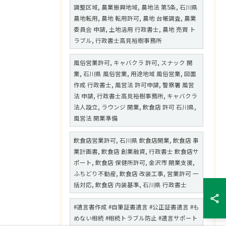
調整区域, 農業振興地域, 農地法 第5条, 石川県
農地転用, 農地 転用許可, 農地 台帳調査, 農業
委員会 申請, 土地活用 行政書士, 農地 売買 ト
ラブル, 行政書士高見裕樹事務所
風俗営業許可, キャバクラ 許可, スナック 開
業, 石川県 風俗営業, 用途地域 風俗営業, 図面
作成 行政書士, 風営法 許可申請, 警察署 風営
法 申請, 行政書士高見裕樹事務所, キャバクラ
法人設立, ラウンジ 開業, 飲食店 許可 石川県,
風営法 開業準備
飲食店営業許可, 石川県 飲食店開業, 飲食店 事
業計画書, 飲食店 創業融資, 行政書士 飲食店サ
ポート, 飲食店 保健所許可, 金沢市 開業支援,
ふちどり不動産, 飲食店 改装工事, 営業許可 一
括対応, 飲食店 内装基準, 石川県 行政書士
#遺言書作成 #自筆証書遺言 #公正証書遺言 #も
めない相続 #相続トラブル防止 #遺言サポート