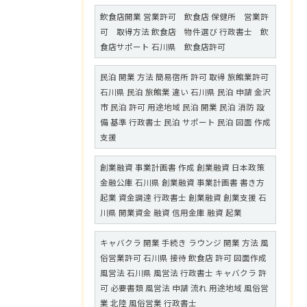
飲食店開業 営業許可 飲食店 保健所 営業許
可 取得方法 飲食店 物件選び 行政書士 飲
食店サポート 石川県 飲食店許可
民泊 開業 方法 簡易宿所 許可 取得 旅館業許可
石川県 民泊 旅館業 違い 石川県 民泊 申請 金沢
市 民泊 許可 用途地域 民泊 開業 民泊 消防 設
備 基準 行政書士 民泊 サポート 民泊 図面 作成
支援
創業融資 事業計画書 作成 創業融資 日本政策
金融公庫 石川県 創業融資 事業計画書 書き方
起業 資金調達 行政書士 創業融資 創業支援 石
川県 開業資金 融資 信用金庫 融資 起業
キャバクラ 開業 手続き ラウンジ 開業 方法 風
俗営業許可 石川県 接待 飲食店 許可 図面作成
風営法 石川県 風営法 行政書士 キャバクラ 許
可 必要書類 風営法 申請 流れ 用途地域 風俗営
業 北陸 風俗営業 行政書士