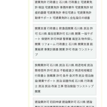
建業免許 行政書士 石川県 行政書士 宅建業免
許 相談 宅建業免許 事務所要件 宅建業免許 財
産的基礎 宅建業免許 専任宅建士 宅建業免許
取得サポート 宅建業免許と会社設立の順番
開業支援 行政書士 飲食店開業 石川県 民泊 許
可 石川県 風俗営業許可 石川県 開業 一括サポ
ート 保健所 許可申請 警察署 風営法 物件探し
開業 リフォーム 行政書士 石川県 開業支援 創
業融資 事業計画書 開業 許可 改装 ワンストッ
プ
旅館業許可 石川県 民泊 石川県 用途地域 民泊
簡易宿所 許可 民泊 不動産選び 用途地域確認
行政書士 旅館業 許可 条件 金沢市 民泊 宿泊施
設 開業サポート 民泊 図面作成 石川県 行政書
士 民泊 民泊 改装 工事 宿泊施設 ワンストップ
開業
建設業許可 初回申請 建設業許可 石川県 建設