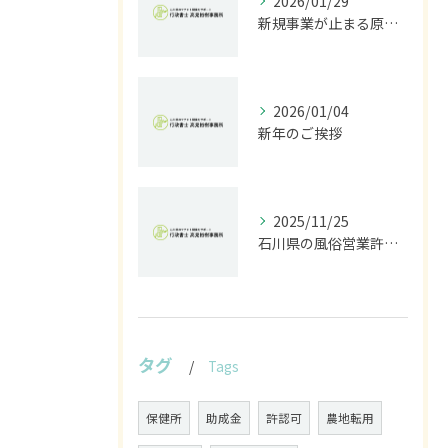
2026/01/29
新規事業が止まる原因は法規制｜開発前に行うべきリスク診断とは
2026/01/04
新年のご挨拶
2025/11/25
石川県の風俗営業許可なら行政書士高見裕樹事務所｜金沢・野々市・白山対応｜警察事前相談から図面作成まで
タグ
Tags
保健所
助成金
許認可
農地転用