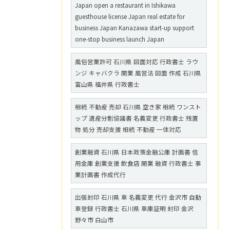
Japan open a restaurant in Ishikawa
guesthouse license Japan real estate for
business Japan Kanazawa start-up support
one-stop business launch Japan
風俗営業許可 石川県 図面対応 行政書士 ラウ
ンジ キャバクラ 開業 風営法 図面 作成 石川県
富山県 福井県 行政書士
相続 不動産 売却 石川県 空き家 相続 ワンスト
ップ 遺産分割協議書 名義変更 行政書士 残置
物 処分 売却支援 相続 不動産 一体対応
創業融資 石川県 日本政策金融公庫 計画書 信
用金庫 創業支援 飲食店 開業 融資 行政書士 事
業計画書 作成代行
出張封印 石川県 車 名義変更 代行 金沢市 自動
車登録 行政書士 石川県 車庫証明 封印 金沢
野々市 白山市