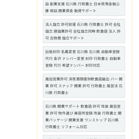
由 創業支援 石川県 行政書士 日本政策金融公
庫 相談 開業資金 融資サポート
法人設立 許可前提 石川県 行政書士 許可 会社
設立 建設業許可 会社設立同時 飲食店 法人 許
可 古物商 設立サポート
出張封印 名義変更 石川県 石川県 自動車登録
代行 金沢 ナンバー変更 封印 行政書士 自動車
登録 代行 希望ナンバー 封印対応
風俗営業許可 深夜酒類提供飲食店届出 バー 開
業 許可 スナック 開業 許可 行政書士 風営法 石
川県 行政書士
石川県 開業サポート 飲食店 許可 改装 風俗営
業 許可 物件選び 美容所登録 改装 行政書士 開
業パッケージ 開業支援 ワンストップ 石川県
行政書士 リフォーム対応