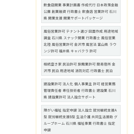
飲食店開業 事業計画書 作成代行 日本政策金融
公庫 創業融資 行政書士 飲食店 営業許可 石川
県 開業支援 開業サポートパッケージ
風俗営業許可 テナント選び 図面作成 用途地域
調査 石川県 スナック開業 行政書士 風俗営業
北陸 風俗営業許可 金沢市 風営法 富山県 ラウ
ンジ許可 福井県 キャバクラ 許可
相続空き家 民泊許可 旅館業許可 簡易宿所 金
沢市 民泊 用途地域 消防対応 行政書士 民泊
建設業許可 法人化 個人事業主 許可 経営業務
管理責任者 専任技術者 行政書士 建設業 石川
県 建設業許可 法人設立サポート
障がい福祉 指定申請 法人設立 就労継続支援A
型 就労継続支援B型 生活介護 共同生活援助 グ
ループホーム 石川県 福祉事業 行政書士 指定
申請