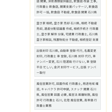
店 開業, 深夜酒類提供届出, 飲食店 改装 工事,
行政書士 飲食店, 開業支援パッケージ, 飲食店
許可 一括, 飲食店 不動産, 飲食店 開業 石川県
空き家 相続, 空き家 売却 石川県, 相続 不動産
売却, 遺産分割協議書 作成, 相続手続き 行政書
士, 空き家 解体 分譲, 宅建業 行政書士, 石川県
空き家相談, 残置物処分 不動産, 相続登記 支援
出張封印 石川県, 自動車 登録 代行, 名義変更
封印, 行政書士 車 登録, 石川県 封印 代行, 車
ナンバー変更, 石川 陸運局 行けない, 車 登録
平日 忙しい, 金沢 封印サービス, 出張 ナンバ
ー取付
風俗営業許可, 図面作成 行政書士, 用途地域 確
認, キャバクラ 許可申請, スナック 開業 石川
県, 風俗営業 図面 必要, 風営法 距離制限, 風俗
許可 行政書士 石川, 北陸 風俗営業, 高単価 行
政書士業務