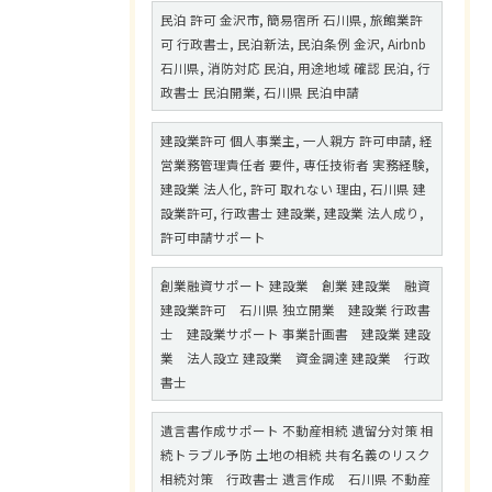
民泊 許可 金沢市, 簡易宿所 石川県, 旅館業許
可 行政書士, 民泊新法, 民泊条例 金沢, Airbnb
石川県, 消防対応 民泊, 用途地域 確認 民泊, 行
政書士 民泊開業, 石川県 民泊申請
建設業許可 個人事業主, 一人親方 許可申請, 経
営業務管理責任者 要件, 専任技術者 実務経験,
建設業 法人化, 許可 取れない 理由, 石川県 建
設業許可, 行政書士 建設業, 建設業 法人成り,
許可申請サポート
創業融資サポート 建設業 創業 建設業 融資
建設業許可 石川県 独立開業 建設業 行政書
士 建設業サポート 事業計画書 建設業 建設
業 法人設立 建設業 資金調達 建設業 行政
書士
遺言書作成サポート 不動産相続 遺留分対策 相
続トラブル予防 土地の相続 共有名義のリスク
相続対策 行政書士 遺言作成 石川県 不動産