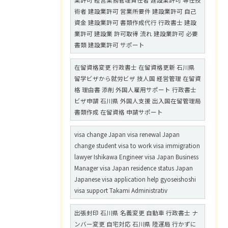
業許可 経営業務管理責任者 建設業許可 専任技
術者 建設業許可 営業所要件 建設業許可 自己
資金 建設業許可 書類作成代行 行政書士 建設
業許可 建設業 許可取得 流れ 建設業許可 必要
書類 建設業許可 サポート
在留資格変更 行政書士 在留資格更新 石川県
留学ビザから就労ビザ 技人国 経営管理 在留資
格 理由書 添削 外国人雇用サポート 行政書士
ビザ申請 石川県 外国人支援 出入国在留管理局
書類作成 在留資格 申請サポート
visa change Japan visa renewal Japan
change student visa to work visa immigration
lawyer Ishikawa Engineer visa Japan Business
Manager visa Japan residence status Japan
Japanese visa application help gyoseishoshi
visa support Takami Administrativ
出張封印 石川県 名義変更 自動車 行政書士 ナ
ンバー変更 自宅対応 石川県 陸運局 行かずに