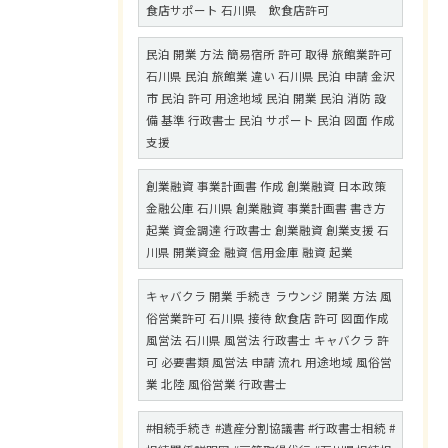
食店サポート 石川県 飲食店許可
民泊 開業 方法 簡易宿所 許可 取得 旅館業許可
石川県 民泊 旅館業 違い 石川県 民泊 申請 金沢
市 民泊 許可 用途地域 民泊 開業 民泊 消防 設
備 基準 行政書士 民泊 サポート 民泊 図面 作成
支援
創業融資 事業計画書 作成 創業融資 日本政策
金融公庫 石川県 創業融資 事業計画書 書き方
起業 資金調達 行政書士 創業融資 創業支援 石
川県 開業資金 融資 信用金庫 融資 起業
キャバクラ 開業 手続き ラウンジ 開業 方法 風
俗営業許可 石川県 接待 飲食店 許可 図面作成
風営法 石川県 風営法 行政書士 キャバクラ 許
可 必要書類 風営法 申請 流れ 用途地域 風俗営
業 北陸 風俗営業 行政書士
#相続手続き #遺産分割協議書 #行政書士相続 #