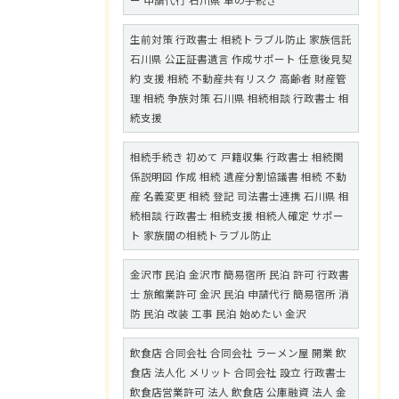
ー 申請代行 石川県 車の手続き
生前対策 行政書士 相続トラブル防止 家族信託
石川県 公正証書遺言 作成サポート 任意後見契
約 支援 相続 不動産共有リスク 高齢者 財産管
理 相続 争族対策 石川県 相続相談 行政書士 相
続支援
相続手続き 初めて 戸籍収集 行政書士 相続関
係説明図 作成 相続 遺産分割協議書 相続 不動
産 名義変更 相続 登記 司法書士連携 石川県 相
続相談 行政書士 相続支援 相続人確定 サポー
ト 家族間の相続トラブル防止
金沢市 民泊 金沢市 簡易宿所 民泊 許可 行政書
士 旅館業許可 金沢 民泊 申請代行 簡易宿所 消
防 民泊 改装 工事 民泊 始めたい 金沢
飲食店 合同会社 合同会社 ラーメン屋 開業 飲
食店 法人化 メリット 合同会社 設立 行政書士
飲食店営業許可 法人 飲食店 公庫融資 法人 金