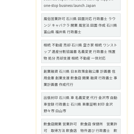
one-stop business launch Japan
風俗営業許可 石川県 図面対応 行政書士 ラウ
ンジ キャバクラ 開業 風営法 図面 作成 石川県
富山県 福井県 行政書士
相続 不動産 売却 石川県 空き家 相続 ワンスト
ップ 遺産分割協議書 名義変更 行政書士 残置
物 処分 売却支援 相続 不動産 一体対応
創業融資 石川県 日本政策金融公庫 計画書 信
用金庫 創業支援 飲食店 開業 融資 行政書士 事
業計画書 作成代行
出張封印 石川県 車 名義変更 代行 金沢市 自動
車登録 行政書士 石川県 車庫証明 封印 金沢
野々市 白山市
飲食店開業 営業許可 飲食店 保健所 営業許
可 取得方法 飲食店 物件選び 行政書士 飲