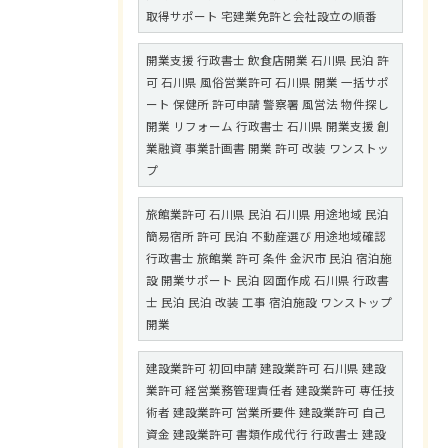
取得サポート 宅建業免許と会社設立の順番
開業支援 行政書士 飲食店開業 石川県 民泊 許
可 石川県 風俗営業許可 石川県 開業 一括サポ
ート 保健所 許可申請 警察署 風営法 物件探し
開業 リフォーム 行政書士 石川県 開業支援 創
業融資 事業計画書 開業 許可 改装 ワンストッ
プ
旅館業許可 石川県 民泊 石川県 用途地域 民泊
簡易宿所 許可 民泊 不動産選び 用途地域確認
行政書士 旅館業 許可 条件 金沢市 民泊 宿泊施
設 開業サポート 民泊 図面作成 石川県 行政書
士 民泊 民泊 改装 工事 宿泊施設 ワンストップ
開業
建設業許可 初回申請 建設業許可 石川県 建設
業許可 経営業務管理責任者 建設業許可 専任技
術者 建設業許可 営業所要件 建設業許可 自己
資金 建設業許可 書類作成代行 行政書士 建設