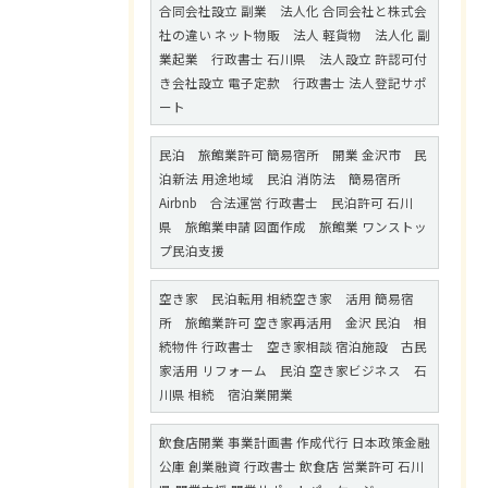
合同会社設立 副業 法人化 合同会社と株式会
社の違い ネット物販 法人 軽貨物 法人化 副
業起業 行政書士 石川県 法人設立 許認可付
き会社設立 電子定款 行政書士 法人登記サポ
ート
民泊 旅館業許可 簡易宿所 開業 金沢市 民
泊新法 用途地域 民泊 消防法 簡易宿所
Airbnb 合法運営 行政書士 民泊許可 石川
県 旅館業申請 図面作成 旅館業 ワンストッ
プ民泊支援
空き家 民泊転用 相続空き家 活用 簡易宿
所 旅館業許可 空き家再活用 金沢 民泊 相
続物件 行政書士 空き家相談 宿泊施設 古民
家活用 リフォーム 民泊 空き家ビジネス 石
川県 相続 宿泊業開業
飲食店開業 事業計画書 作成代行 日本政策金融
公庫 創業融資 行政書士 飲食店 営業許可 石川