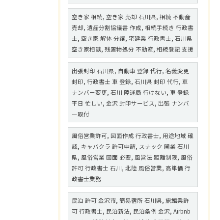
空き家 相続, 空き家 売却 石川県, 相続 不動産
売却, 遺産分割協議書 作成, 相続手続き 行政書
士, 空き家 解体 分譲, 宅建業 行政書士, 石川県
空き家相談, 残置物処分 不動産, 相続登記 支援
出張封印 石川県, 自動車 登録 代行, 名義変更
封印, 行政書士 車 登録, 石川県 封印 代行, 車
ナンバー変更, 石川 陸運局 行けない, 車 登録
平日 忙しい, 金沢 封印サービス, 出張 ナンバ
ー取付
風俗営業許可, 図面作成 行政書士, 用途地域 確
認, キャバクラ 許可申請, スナック 開業 石川
県, 風俗営業 図面 必要, 風営法 距離制限, 風俗
許可 行政書士 石川, 北陸 風俗営業, 高単価 行
政書士業務
民泊 許可 金沢市, 簡易宿所 石川県, 旅館業許
可 行政書士, 民泊新法, 民泊条例 金沢, Airbnb