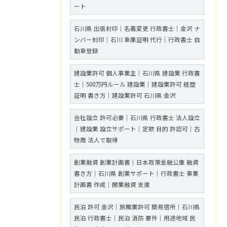
ート
石川県 出張封印｜名義変更 行政書士｜金沢 ナ
ンバー封印｜石川 車庫証明 代行｜行政書士 自
動車登録
建設業許可 個人事業主｜石川県 建設業 行政書
士｜500万円ルール 建設業｜建設業許可 経歴
証明 書き方｜建設業許可 石川県 金沢
会社設立 許可必要｜石川県 行政書士 法人設立
｜建設業 設立サポート｜定款 目的 許認可｜古
物商 法人で取得
創業融資 創業計画書｜日本政策金融公庫 融資
書き方｜石川県 創業サポート｜行政書士 事業
計画書 作成｜開業融資 支援
民泊 許可 金沢｜旅館業許可 簡易宿所｜石川県
民泊 行政書士｜民泊 消防 要件｜用途地域 民