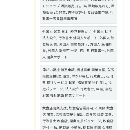
トショップ 酒類販売, 石川県 酒類販売許可, 酒
類販売 EC 開業, 古物商許可, 食品衛生申請, 行
政書士高見裕樹事務所
外国人 起業 日本, 経営管理ビザ, 外国人 ビザ
法人設立, 行政書士 外国人サポート, 外国人 飲
食店 起業, 外国人 古物商許可, 外国人 民泊開
業, 外国人 許認可 一括, 石川県 行政書士, 外国
人 開業サポート
障がい福祉 指定申請, 福祉事業 開業支援, 就労
継続支援B型 設立, 障がい福祉 行政書士, 石川
県 福祉サービス 起業, 福祉事業 物件探し, 指
定パッケージ, 法人設立 行政書士, 申請, 福祉
起業 福祉施設 開業サポート
飲食店開業支援, 飲食店営業許可, 石川県 飲食
店 開業, 深夜酒類提供届出, 飲食店 改装 工事,
行政書士 飲食店, 開業支援パッケージ, 飲食店
許可 一括, 飲食店 不動産, 飲食店 開業 石川県