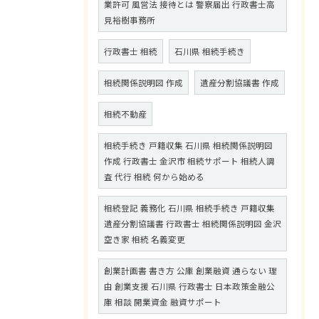
業許可 風営法 接待とは 警察届出 行政書士高
見裕樹事務所
行政書士 相続
石川県 相続手続き
相続関係説明図 作成
遺産分割協議書 作成
相続不動産
相続手続き 戸籍収集 石川県 相続関係説明図
作成 行政書士 金沢市 相続サポート 相続人調
査 代行 相続 何から始める
相続登記 義務化 石川県 相続手続き 戸籍収集
遺産分割協議書 行政書士 相続関係説明図 金沢
空き家 相続 名義変更
創業計画書 書き方 公庫 創業融資 通らない 理
由 創業支援 石川県 行政書士 日本政策金融公
庫 相談 開業資金 融資サポート