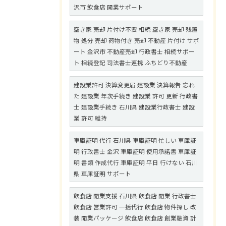
沢市 飲食店 開業サポート
空き家 売却 片付け不要 相続 空き家 売却 残置
物 処分 売却 荷物付き 売却 不動産 片付け サポ
ート 金沢市 不動産売却 行政書士 相続サポー
ト 相続登記 司法書士連携 ふちどり不動産
建設業許可 決算変更届 建設業 決算報告 忘れ
た 建設業 年次手続き 建設業 許可 更新 行政書
士 建設業手続き 石川県 建設業行政書士 建設
業 許可 維持
車庫証明 代行 石川県 車庫証明 忙しい 車庫証
明 行政書士 金沢 車庫証明 使用承諾書 車庫証
明 書類 作成代行 車庫証明 平日 行けない 石川
県 車庫証明 サポート
飲食店 開業支援 石川県 飲食店 開業 行政書士
飲食店 営業許可 一括代行 飲食店 物件探し 改
装 開業パッケージ 飲食店 飲食店 創業融資 計