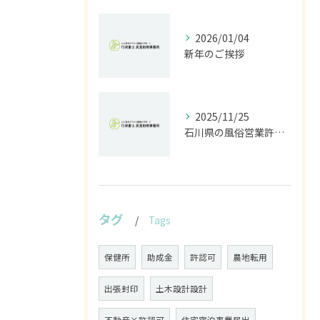
2026/01/04
新年のご挨拶
2025/11/25
石川県の風俗営業許可なら行政書士高見裕樹事務所｜金沢・野々市・白山対応｜警察事前相談から図面作成まで
タグ
Tags
保健所
助成金
許認可
農地転用
出張封印
土木設計設計