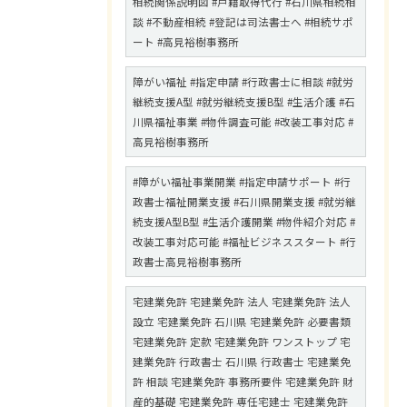
相続関係説明図 #戸籍取得代行 #石川県相続相
談 #不動産相続 #登記は司法書士へ #相続サポ
ート #高見裕樹事務所
障がい福祉 #指定申請 #行政書士に相談 #就労
継続支援A型 #就労継続支援B型 #生活介護 #石
川県福祉事業 #物件調査可能 #改装工事対応 #
高見裕樹事務所
#障がい福祉事業開業 #指定申請サポート #行
政書士福祉開業支援 #石川県開業支援 #就労継
続支援A型B型 #生活介護開業 #物件紹介対応 #
改装工事対応可能 #福祉ビジネススタート #行
政書士高見裕樹事務所
宅建業免許 宅建業免許 法人 宅建業免許 法人
設立 宅建業免許 石川県 宅建業免許 必要書類
宅建業免許 定款 宅建業免許 ワンストップ 宅
建業免許 行政書士 石川県 行政書士 宅建業免
許 相談 宅建業免許 事務所要件 宅建業免許 財
産的基礎 宅建業免許 専任宅建士 宅建業免許