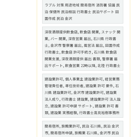
ラブル 対策 用途地域 簡易宿所 消防署 協議 民
泊 保健所 民泊相談 行政書士 民泊サポート 図
面作成 民泊 金沢
深夜酒類提供飲食店, 飲食店 開業, スナック 開
業, バー 開業, 深夜営業 届出, 石川県 行政書
士, 金沢市 警察署 届出, 風営法 届出, 図面作成
行政書士, 飲食店 許可手続き, 石川県 飲食店
開業支援, 深夜酒類提供 届出 書類, 警察署 届
出サポート, 飲食営業 22時以降, 北陸 行政書士
建設業許可, 個人事業主 建設業許可, 経営業務
管理責任者, 専任技術者, 建設業 許可 要件, 石
川県 建設業許可, 金沢市 建設業許可, 建設業
法人成り, 行政書士 建設業, 建設業許可 法人設
立, 建設業 許可申請 サポート, 建設業 許可 書
類, 建設業 実務経験, 行政書士高見裕樹事務所
簡易宿所, 旅館業許可, 民泊 石川県, 民泊 金沢
市, 簡易宿所申請, 旅館業 石川県, 金沢市 民泊