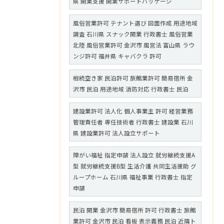
県 開業支援 開業サポートパッケージ
風俗営業許可 テナント選び 図面作成 用途地域
調査 石川県 スナック開業 行政書士 風俗営業
北陸 風俗営業許可 金沢市 風営法 富山県 ラウ
ンジ許可 福井県 キャバクラ 許可
相続空き家 民泊許可 旅館業許可 簡易宿所 金
沢市 民泊 用途地域 消防対応 行政書士 民泊
建設業許可 法人化 個人事業主 許可 経営業務
管理責任者 専任技術者 行政書士 建設業 石川
県 建設業許可 法人設立サポート
障がい福祉 指定申請 法人設立 就労継続支援A
型 就労継続支援B型 生活介護 共同生活援助 グ
ループホーム 石川県 福祉事業 行政書士 指定
申請
民泊 開業 金沢市 簡易宿所 許可 行政書士 旅館
業許可 金沢市 民泊 看板 表示義務 民泊 近隣ト