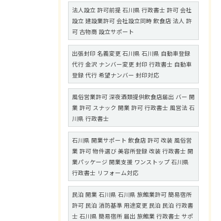
法人設立 許可前提 石川県 行政書士 許可 会社
設立 建設業許可 会社設立同時 飲食店 法人 許
可 古物商 設立サポート
出張封印 名義変更 石川県 石川県 自動車登録
代行 金沢 ナンバー変更 封印 行政書士 自動車
登録 代行 希望ナンバー 封印対応
風俗営業許可 深夜酒類提供飲食店届出 バー 開
業 許可 スナック 開業 許可 行政書士 風営法 石
川県 行政書士
石川県 開業サポート 飲食店 許可 改装 風俗営
業 許可 物件選び 美容所登録 改装 行政書士 開
業パッケージ 開業支援 ワンストップ 石川県
行政書士 リフォーム対応
民泊 開業 石川県 石川県 旅館業許可 簡易宿所
許可 民泊 消防基準 用途変更 民泊 民泊 行政書
士 石川県 簡易宿所 届出 旅館業 行政書士 サポ