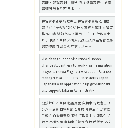
業許可 建設業 許可取得 流れ 建設業許可 必要
書類 建設業許可 サポート
在留資格変更 行政書士 在留資格更新 石川県
留学ビザから就労ビザ 技人国 経営管理 在留資
格 理由書 添削 外国人雇用サポート 行政書士
ビザ申請 石川県 外国人支援 出入国在留管理局
書類作成 在留資格 申請サポート
visa change Japan visa renewal Japan
change student visa to work visa immigration
lawyer Ishikawa Engineer visa Japan Business
Manager visa Japan residence status Japan
Japanese visa application help gyoseishoshi
visa support Takami Administrativ
出張封印 石川県 名義変更 自動車 行政書士 ナ
ンバー変更 自宅対応 石川県 陸運局 行かずに
手続き 自動車登録 出張 行政書士 封印取付 金
沢市 出張封印 自動車手続き 代行 希望ナンバ