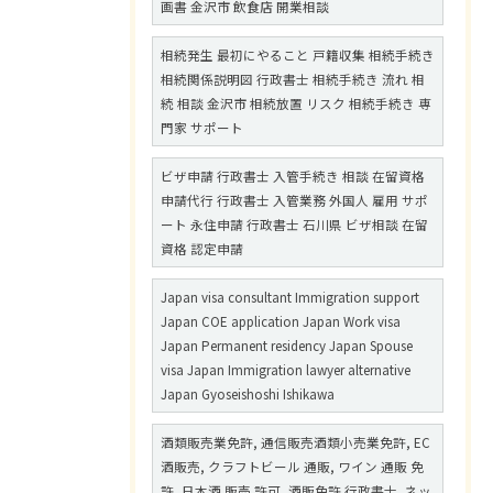
画書 金沢市 飲食店 開業相談
相続発生 最初にやること 戸籍収集 相続手続き
相続関係説明図 行政書士 相続手続き 流れ 相
続 相談 金沢市 相続放置 リスク 相続手続き 専
門家 サポート
ビザ申請 行政書士 入管手続き 相談 在留資格
申請代行 行政書士 入管業務 外国人 雇用 サポ
ート 永住申請 行政書士 石川県 ビザ相談 在留
資格 認定申請
Japan visa consultant Immigration support
Japan COE application Japan Work visa
Japan Permanent residency Japan Spouse
visa Japan Immigration lawyer alternative
Japan Gyoseishoshi Ishikawa
酒類販売業免許, 通信販売酒類小売業免許, EC
酒販売, クラフトビール 通販, ワイン 通販 免
許, 日本酒 販売 許可, 酒販免許 行政書士, ネッ