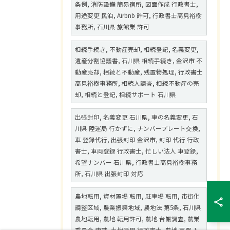
条例, 消防設備 簡易宿所, 図面作成 行政書士,
用途変更 民泊, Airbnb 許可, 行政書士高見裕樹
事務所, 石川県 旅館業 許可
相続手続き, 不動産売却, 相続登記, 名義変更,
遺産分割協議書, 石川県 相続手続き, 金沢市 不
動産売却, 相続と不動産, 残置物処理, 行政書士
高見裕樹事務所, 相続人調査, 相続不動産の売
却, 相続と登記, 相続サポート 石川県
出張封印, 名義変更 石川県, 車の名義変更, 石
川県 陸運局 行かずに, ナンバープレート交換,
車 登録代行, 出張封印 金沢市, 封印 代行 行政
書士, 車両登録 行政書士, 忙しい法人 車登録,
希望ナンバー 石川県, 行政書士高見裕樹事務
所, 石川県 出張封印 対応
農地転用, 資材置場 転用, 駐車場 転用, 市街化
調整区域, 農業振興地域, 農地法 第5条, 石川県
農地転用, 農地 転用許可, 農地 台帳調査, 農業