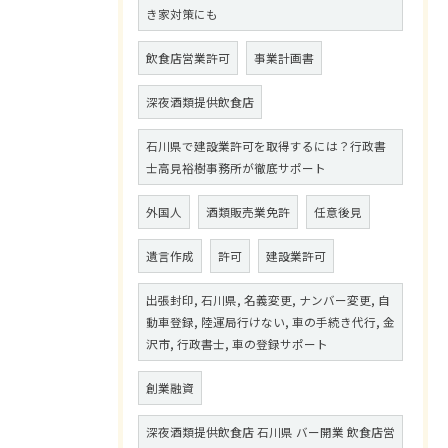
き家対策にも
飲食店営業許可
事業計画書
深夜酒類提供飲食店
石川県で建設業許可を取得するには？行政書
士高見裕樹事務所が徹底サポート
外国人
酒類販売業免許
任意後見
遺言作成
許可
建設業許可
出張封印, 石川県, 名義変更, ナンバー変更, 自
動車登録, 陸運局行けない, 車の手続き代行, 金
沢市, 行政書士, 車の登録サポート
創業融資
深夜酒類提供飲食店 石川県 バー開業 飲食店営