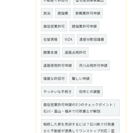
不動産×許認可
住宅宿泊事業届出
民泊
建設業
旅館業許可申請
風俗営業許可
建設業許可申請
在留資格
VIZA
遺産分割協議書
開業支援
道路占用許可
道路使用許可申請
河川占用許可申請
複雑な許認可
難しい申請
やっかいな手続き
役所との調整
風俗営業許可申請の5つのチェックポイント｜
石川・富山・福井で行政書士が解説
相続した家を売却するには？石川県で行政書
士と不動産が連携してワンストップ対応｜空