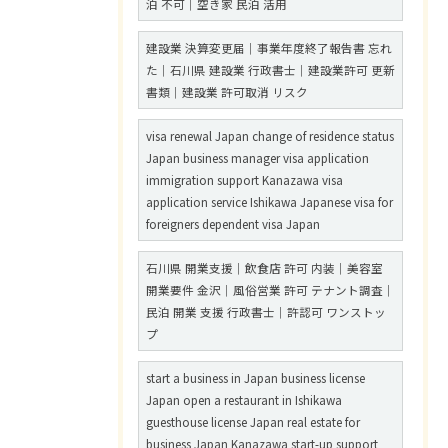
泊 不可｜空き家 民泊 活用
建設業 決算変更届｜事業年度終了報告書 忘れ
た｜石川県 建設業 行政書士｜建設業許可 更新
書類｜建設業 許可取消 リスク
visa renewal Japan change of residence status
Japan business manager visa application
immigration support Kanazawa visa
application service Ishikawa Japanese visa for
foreigners dependent visa Japan
石川県 開業支援｜飲食店 許可 内装｜美容室
開業要件 金沢｜風俗営業 許可 テナント調査｜
民泊 開業 支援 行政書士｜許認可 ワンストッ
プ
start a business in Japan business license
Japan open a restaurant in Ishikawa
guesthouse license Japan real estate for
business Japan Kanazawa start-up support