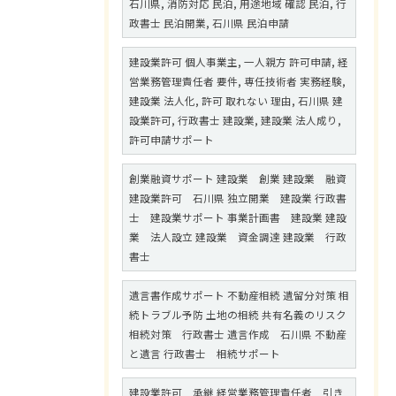
石川県, 消防対応 民泊, 用途地域 確認 民泊, 行
政書士 民泊開業, 石川県 民泊申請
建設業許可 個人事業主, 一人親方 許可申請, 経
営業務管理責任者 要件, 専任技術者 実務経験,
建設業 法人化, 許可 取れない 理由, 石川県 建
設業許可, 行政書士 建設業, 建設業 法人成り,
許可申請サポート
創業融資サポート 建設業 創業 建設業 融資
建設業許可 石川県 独立開業 建設業 行政書
士 建設業サポート 事業計画書 建設業 建設
業 法人設立 建設業 資金調達 建設業 行政
書士
遺言書作成サポート 不動産相続 遺留分対策 相
続トラブル予防 土地の相続 共有名義のリスク
相続対策 行政書士 遺言作成 石川県 不動産
と遺言 行政書士 相続サポート
建設業許可 承継 経営業務管理責任者 引き