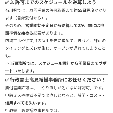
✅ 3. 許可までのスケジュールを逆算しよう
石川県では、風俗営業の許可取得まで
約55日程度
かかり
ます（書類受付から）。
そのため、
営業開始予定日から逆算して2か月前には申
請準備を始める
必要があります。
内装工事や従業員の採用を先に進めてしまうと、許可の
タイミングとズレが生じ、オープンが遅れてしまうこと
も。
→
当事務所では、スケジュール設計から開業日までサポ
ート
いたします。
✅ 行政書士高見裕樹事務所にお任せください！
風俗営業許可は、「やり直しが効かない許認可」です。
申請ミスや準備不足で出直しとなると、
時間・コスト・
信用すべてを失います
。
行政書士高見裕樹事務所では、