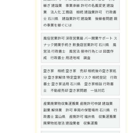
継ぎ 建設業 事業承継 許可の名義変更 建設
業 法人化 工務店 相続 建設業許可 行政書
士 石川県 建設業許可 建設業 後継者問題 親
の事業を継ぐには
風俗営業許可 深夜営業届 バー開業サポート ス
ナック開業手続き 飲食店営業許可 石川県 風
営法 行政書士 風営法 接待行為とは 図面作
成 行政書士 用途地域 調査
空き家 相続 空き家 売却 相続後の空き家処
分 空き家解体 特定空家リスク 相続登記 行政
書士 空き家活用 石川県 空き家相談 行政書
士 不動産売却 空き家問題 一括対応
産業廃棄物収集運搬業 産廃許可申請 建設業
副業 解体業 許可 車両の保管場所 石川県 行
政書士 富山県 産廃許可 福井県 収集運搬業
廃棄物処理法 建設業者 収集運搬