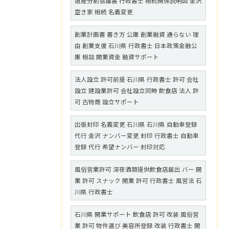
遺産分割協議書 行政書士 相続関係説明図 金沢
空き家 相続 名義変更
創業計画書 書き方 公庫 創業融資 通らない 理
由 創業支援 石川県 行政書士 日本政策金融公
庫 相談 開業資金 融資サポート
法人設立 許可前提 石川県 行政書士 許可 会社
設立 建設業許可 会社設立同時 飲食店 法人 許
可 古物商 設立サポート
出張封印 名義変更 石川県 石川県 自動車登録
代行 金沢 ナンバー変更 封印 行政書士 自動車
登録 代行 希望ナンバー 封印対応
風俗営業許可 深夜酒類提供飲食店届出 バー 開
業 許可 スナック 開業 許可 行政書士 風営法 石
川県 行政書士
石川県 開業サポート 飲食店 許可 改装 風俗営
業 許可 物件選び 美容所登録 改装 行政書士 開