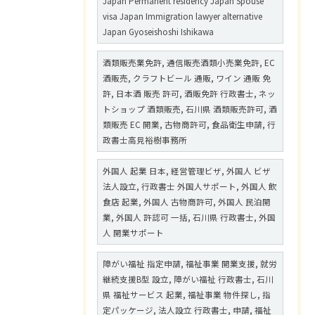
Japan Permanent residency Japan Spouse
visa Japan Immigration lawyer alternative
Japan Gyoseishoshi Ishikawa
酒類販売業免許, 通信販売酒類小売業免許, EC
酒販売, クラフトビール 通販, ワイン 通販 免
許, 日本酒 販売 許可, 酒販免許 行政書士, ネッ
トショップ 酒類販売, 石川県 酒類販売許可, 酒
類販売 EC 開業, 古物商許可, 食品衛生申請, 行
政書士高見裕樹事務所
外国人 起業 日本, 経営管理ビザ, 外国人 ビザ
法人設立, 行政書士 外国人サポート, 外国人 飲
食店 起業, 外国人 古物商許可, 外国人 民泊開
業, 外国人 許認可 一括, 石川県 行政書士, 外国
人 開業サポート
障がい福祉 指定申請, 福祉事業 開業支援, 就労
継続支援B型 設立, 障がい福祉 行政書士, 石川
県 福祉サービス 起業, 福祉事業 物件探し, 指
定パッケージ, 法人設立 行政書士, 申請, 福祉