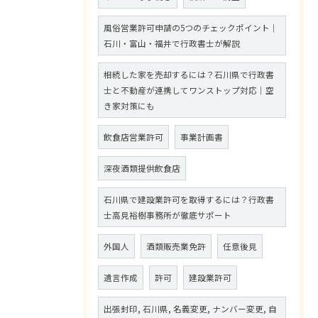
風俗営業許可申請の5つのチェックポイント｜
石川・富山・福井で行政書士が解説
相続した家を売却するには？石川県で行政書
士と不動産が連携してワンストップ対応｜空
き家対策にも
飲食店営業許可
事業計画書
深夜酒類提供飲食店
石川県で建設業許可を取得するには？行政書
士高見裕樹事務所が徹底サポート
外国人
酒類販売業免許
任意後見
遺言作成
許可
建設業許可
出張封印, 石川県, 名義変更, ナンバー変更, 自