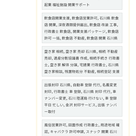
起業 福祉施設 開業サポート
飲食店開業支援, 飲食店営業許可, 石川県 飲食
店 開業, 深夜酒類提供届出, 飲食店 改装 工事,
行政書士 飲食店, 開業支援パッケージ, 飲食店
許可 一括, 飲食店 不動産, 飲食店 開業 石川県
空き家 相続, 空き家 売却 石川県, 相続 不動産
売却, 遺産分割協議書 作成, 相続手続き 行政書
士, 空き家 解体 分譲, 宅建業 行政書士, 石川県
空き家相談, 残置物処分 不動産, 相続登記 支援
出張封印 石川県, 自動車 登録 代行, 名義変更
封印, 行政書士 車 登録, 石川県 封印 代行, 車
ナンバー変更, 石川 陸運局 行けない, 車 登録
平日 忙しい, 金沢 封印サービス, 出張 ナンバ
ー取付
風俗営業許可, 図面作成 行政書士, 用途地域 確
認, キャバクラ 許可申請, スナック 開業 石川