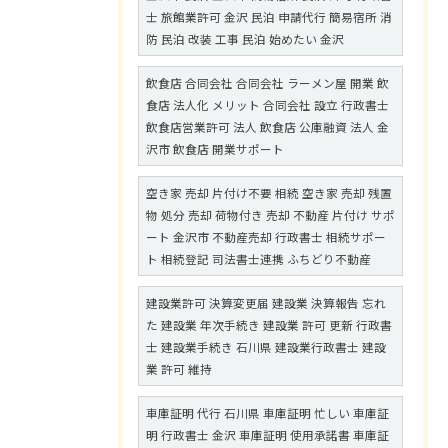
士 旅館業許可 金沢 民泊 申請代行 簡易宿所 消
防 民泊 改装 工事 民泊 始めたい 金沢
飲食店 合同会社 合同会社 ラーメン屋 開業 飲
食店 法人化 メリット 合同会社 設立 行政書士
飲食店営業許可 法人 飲食店 公庫融資 法人 金
沢市 飲食店 開業サポート
空き家 売却 片付け不要 相続 空き家 売却 残置
物 処分 売却 荷物付き 売却 不動産 片付け サポ
ート 金沢市 不動産売却 行政書士 相続サポー
ト 相続登記 司法書士連携 ふちどり不動産
建設業許可 決算変更届 建設業 決算報告 忘れ
た 建設業 年次手続き 建設業 許可 更新 行政書
士 建設業手続き 石川県 建設業行政書士 建設
業 許可 維持
車庫証明 代行 石川県 車庫証明 忙しい 車庫証
明 行政書士 金沢 車庫証明 使用承諾書 車庫証