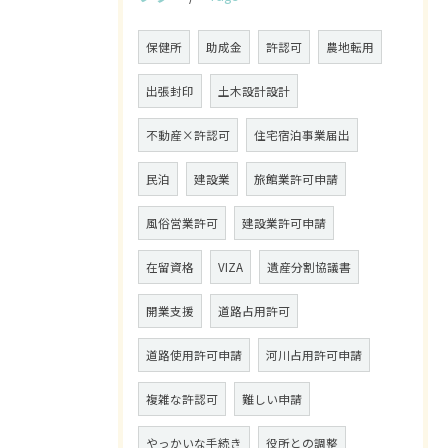
保健所
助成金
許認可
農地転用
出張封印
土木設計設計
不動産×許認可
住宅宿泊事業届出
民泊
建設業
旅館業許可申請
風俗営業許可
建設業許可申請
在留資格
VIZA
遺産分割協議書
開業支援
道路占用許可
道路使用許可申請
河川占用許可申請
複雑な許認可
難しい申請
やっかいな手続き
役所との調整