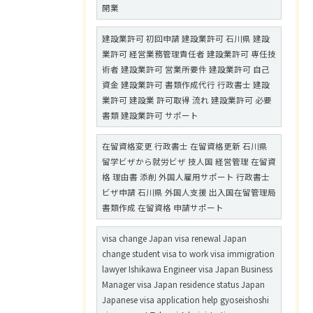
開業
建設業許可 初回申請 建設業許可 石川県 建設
業許可 経営業務管理責任者 建設業許可 専任技
術者 建設業許可 営業所要件 建設業許可 自己
資金 建設業許可 書類作成代行 行政書士 建設
業許可 建設業 許可取得 流れ 建設業許可 必要
書類 建設業許可 サポート
在留資格変更 行政書士 在留資格更新 石川県
留学ビザから就労ビザ 技人国 経営管理 在留資
格 理由書 添削 外国人雇用サポート 行政書士
ビザ申請 石川県 外国人支援 出入国在留管理局
書類作成 在留資格 申請サポート
visa change Japan visa renewal Japan
change student visa to work visa immigration
lawyer Ishikawa Engineer visa Japan Business
Manager visa Japan residence status Japan
Japanese visa application help gyoseishoshi