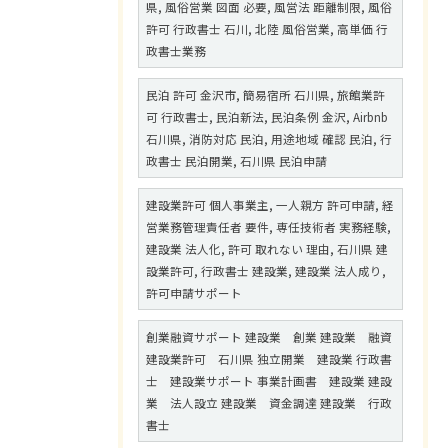
県, 風俗営業 図面 必要, 風営法 距離制限, 風俗
許可 行政書士 石川, 北陸 風俗営業, 高単価 行
政書士業務
民泊 許可 金沢市, 簡易宿所 石川県, 旅館業許
可 行政書士, 民泊新法, 民泊条例 金沢, Airbnb
石川県, 消防対応 民泊, 用途地域 確認 民泊, 行
政書士 民泊開業, 石川県 民泊申請
建設業許可 個人事業主, 一人親方 許可申請, 経
営業務管理責任者 要件, 専任技術者 実務経験,
建設業 法人化, 許可 取れない 理由, 石川県 建
設業許可, 行政書士 建設業, 建設業 法人成り,
許可申請サポート
創業融資サポート 建設業 創業 建設業 融資
建設業許可 石川県 独立開業 建設業 行政書
士 建設業サポート 事業計画書 建設業 建設
業 法人設立 建設業 資金調達 建設業 行政
書士