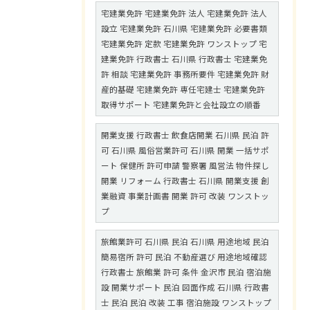
宅建業免許 宅建業免許 法人 宅建業免許 法人
設立 宅建業免許 石川県 宅建業免許 必要書類
宅建業免許 定款 宅建業免許 ワンストップ 宅
建業免許 行政書士 石川県 行政書士 宅建業免
許 相談 宅建業免許 事務所要件 宅建業免許 財
産的基礎 宅建業免許 専任宅建士 宅建業免許
取得サポート 宅建業免許と会社設立の順番
開業支援 行政書士 飲食店開業 石川県 民泊 許
可 石川県 風俗営業許可 石川県 開業 一括サポ
ート 保健所 許可申請 警察署 風営法 物件探し
開業 リフォーム 行政書士 石川県 開業支援 創
業融資 事業計画書 開業 許可 改装 ワンストッ
プ
旅館業許可 石川県 民泊 石川県 用途地域 民泊
簡易宿所 許可 民泊 不動産選び 用途地域確認
行政書士 旅館業 許可 条件 金沢市 民泊 宿泊施
設 開業サポート 民泊 図面作成 石川県 行政書
士 民泊 民泊 改装 工事 宿泊施設 ワンストップ