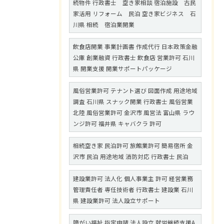
続物件 行政書士 空き家相談 宿泊施設 古民
家活用 リフォーム 民泊 空き家ビジネス 石
川県 相続 宿泊業開業
飲食店開業 事業計画書 作成代行 日本政策金融
公庫 創業融資 行政書士 飲食店 営業許可 石川
県 開業支援 開業サポートパッケージ
風俗営業許可 テナント選び 図面作成 用途地域
調査 石川県 スナック開業 行政書士 風俗営業
北陸 風俗営業許可 金沢市 風営法 富山県 ラウ
ンジ許可 福井県 キャバクラ 許可
相続空き家 民泊許可 旅館業許可 簡易宿所 金
沢市 民泊 用途地域 消防対応 行政書士 民泊
建設業許可 法人化 個人事業主 許可 経営業務
管理責任者 専任技術者 行政書士 建設業 石川
県 建設業許可 法人設立サポート
障がい福祉 指定申請 法人設立 就労継続支援A