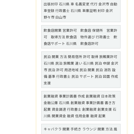
出張封印 石川県 車 名義変更 代行 金沢市 自動
車登録 行政書士 石川県 車庫証明 封印 金沢
野々市 白山市
飲食店開業 営業許可 飲食店 保健所 営業許
可 取得方法 飲食店 物件選び 行政書士 飲
食店サポート 石川県 飲食店許可
民泊 開業 方法 簡易宿所 許可 取得 旅館業許可
石川県 民泊 旅館業 違い 石川県 民泊 申請 金沢
市 民泊 許可 用途地域 民泊 開業 民泊 消防 設
備 基準 行政書士 民泊 サポート 民泊 図面 作成
支援
創業融資 事業計画書 作成 創業融資 日本政策
金融公庫 石川県 創業融資 事業計画書 書き方
起業 資金調達 行政書士 創業融資 創業支援 石
川県 開業資金 融資 信用金庫 融資 起業
キャバクラ 開業 手続き ラウンジ 開業 方法 風