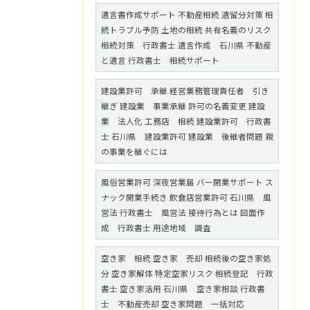
遺言書作成サポート 不動産相続 遺留分対策 相
続トラブル予防 土地の相続 共有名義のリスク
相続対策 行政書士 遺言作成 石川県 不動産
と遺言 行政書士 相続サポート
建設業許可 承継 経営業務管理責任者 引き
継ぎ 建設業 事業承継 許可の名義変更 建設
業 法人化 工務店 相続 建設業許可 行政書
士 石川県 建設業許可 建設業 後継者問題 親
の事業を継ぐには
風俗営業許可 深夜営業届 バー開業サポート ス
ナック開業手続き 飲食店営業許可 石川県 風
営法 行政書士 風営法 接待行為とは 図面作
成 行政書士 用途地域 調査
空き家 相続 空き家 売却 相続後の空き家処
分 空き家解体 特定空家リスク 相続登記 行政
書士 空き家活用 石川県 空き家相談 行政書
士 不動産売却 空き家問題 一括対応