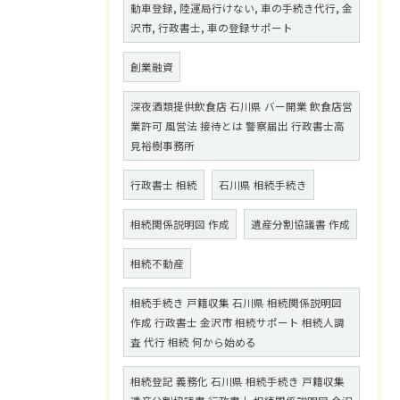
動車登録, 陸運局行けない, 車の手続き代行, 金
沢市, 行政書士, 車の登録サポート
創業融資
深夜酒類提供飲食店 石川県 バー開業 飲食店営
業許可 風営法 接待とは 警察届出 行政書士高
見裕樹事務所
行政書士 相続
石川県 相続手続き
相続関係説明図 作成
遺産分割協議書 作成
相続不動産
相続手続き 戸籍収集 石川県 相続関係説明図
作成 行政書士 金沢市 相続サポート 相続人調
査 代行 相続 何から始める
相続登記 義務化 石川県 相続手続き 戸籍収集