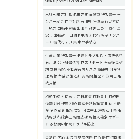
visa support Takami Administrativ
出張封印 石川県 名義変更 自動車 行政書士 ナ
ンバー変更 自宅対応 石川県 陸運局 行かずに
手続き 自動車登録 出張 行政書士 封印取付 金
沢市 出張封印 自動車手続き 代行 希望ナンバ
ー 申請代行 石川県 車の手続き
生前対策 行政書士 相続トラブル防止 家族信託
石川県 公正証書遺言 作成サポート 任意後見契
約 支援 相続 不動産共有リスク 高齢者 財産管
理 相続 争族対策 石川県 相続相談 行政書士 相
続支援
相続手続き 初めて 戸籍収集 行政書士 相続関
係説明図 作成 相続 遺産分割協議書 相続 不動
産 名義変更 相続 登記 司法書士連携 石川県 相
続相談 行政書士 相続支援 相続人確定 サポー
ト 家族間の相続トラブル防止
金沢市 民泊 金沢市 簡易宿所 民泊 許可 行政書