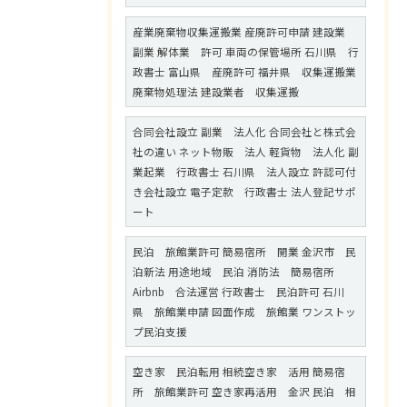
産業廃棄物収集運搬業 産廃許可申請 建設業
副業 解体業 許可 車両の保管場所 石川県 行
政書士 富山県 産廃許可 福井県 収集運搬業
廃棄物処理法 建設業者 収集運搬
合同会社設立 副業 法人化 合同会社と株式会
社の違い ネット物販 法人 軽貨物 法人化 副
業起業 行政書士 石川県 法人設立 許認可付
き会社設立 電子定款 行政書士 法人登記サポ
ート
民泊 旅館業許可 簡易宿所 開業 金沢市 民
泊新法 用途地域 民泊 消防法 簡易宿所
Airbnb 合法運営 行政書士 民泊許可 石川
県 旅館業申請 図面作成 旅館業 ワンストッ
プ民泊支援
空き家 民泊転用 相続空き家 活用 簡易宿
所 旅館業許可 空き家再活用 金沢 民泊 相