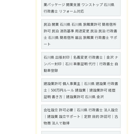
業パッケージ 開業支援 ワンストップ 石川県
行政書士 リフォーム対応
民泊 開業 石川県 石川県 旅館業許可 簡易宿所
許可 民泊 消防基準 用途変更 民泊 民泊 行政書
士 石川県 簡易宿所 届出 旅館業 行政書士 サポ
ート
石川県 出張封印｜名義変更 行政書士｜金沢 ナ
ンバー封印｜石川 車庫証明 代行｜行政書士 自
動車登録
建設業許可 個人事業主｜石川県 建設業 行政書
士｜500万円ルール 建設業｜建設業許可 経歴
証明 書き方｜建設業許可 石川県 金沢
会社設立 許可必要｜石川県 行政書士 法人設立
｜建設業 設立サポート｜定款 目的 許認可｜古
物商 法人で取得