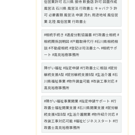
俗営業許可 石川県 接待 飲食店 許可 図面作成
風営法 石川県 風営法 行政書士 キャバクラ 許
可 必要書類 風営法 申請 流れ 用途地域 風俗営
業 北陸 風俗営業 行政書士
#相続手続き #遺産分割協議書 #行政書士相続 #
相続関係説明図 #戸籍取得代行 #石川県相続相
談 #不動産相続 #登記は司法書士へ #相続サポ
ート #高見裕樹事務所
障がい福祉 #指定申請 #行政書士に相談 #就労
継続支援A型 #就労継続支援B型 #生活介護 #石
川県福祉事業 #物件調査可能 #改装工事対応 #
高見裕樹事務所
#障がい福祉事業開業 #指定申請サポート #行
政書士福祉開業支援 #石川県開業支援 #就労継
続支援A型B型 #生活介護開業 #物件紹介対応 #
改装工事対応可能 #福祉ビジネススタート #行
政書士高見裕樹事務所