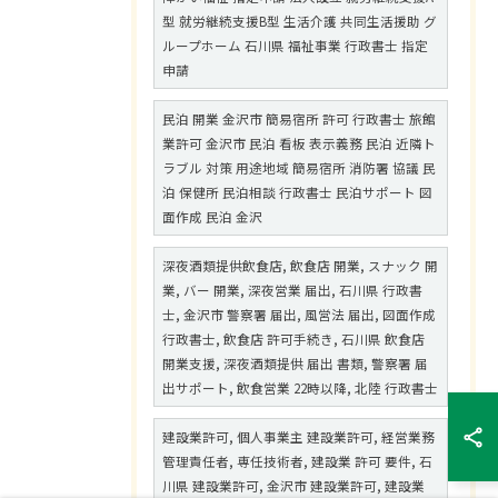
型 就労継続支援B型 生活介護 共同生活援助 グ
ループホーム 石川県 福祉事業 行政書士 指定
申請
民泊 開業 金沢市 簡易宿所 許可 行政書士 旅館
業許可 金沢市 民泊 看板 表示義務 民泊 近隣ト
ラブル 対策 用途地域 簡易宿所 消防署 協議 民
泊 保健所 民泊相談 行政書士 民泊サポート 図
面作成 民泊 金沢
深夜酒類提供飲食店, 飲食店 開業, スナック 開
業, バー 開業, 深夜営業 届出, 石川県 行政書
士, 金沢市 警察署 届出, 風営法 届出, 図面作成
行政書士, 飲食店 許可手続き, 石川県 飲食店
開業支援, 深夜酒類提供 届出 書類, 警察署 届
出サポート, 飲食営業 22時以降, 北陸 行政書士
建設業許可, 個人事業主 建設業許可, 経営業務
管理責任者, 専任技術者, 建設業 許可 要件, 石
川県 建設業許可, 金沢市 建設業許可, 建設業