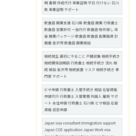
明 書類 作成代行 車庫証明 平日 行けない 石川
県 車庫証明 サポート
飲食店 開業支援 石川県 飲食店 開業 行政書士
飲食店 営業許可 一括代行 飲食店 物件探し 改
装 開業パッケージ 飲食店 飲食店 創業融資 計
画書 金沢市 飲食店 開業相談
相続発生 最初にやること 戸籍収集 相続手続き
相続関係説明図 行政書士 相続手続き 流れ 相
続 相談 金沢市 相続放置 リスク 相続手続き 専
門家 サポート
ビザ申請 行政書士 入管手続き 相談 在留資格
申請代行 行政書士 入管業務 外国人 雇用 サポ
ート 永住申請 行政書士 石川県 ビザ相談 在留
資格 認定申請
Japan visa consultant Immigration support
Japan COE application Japan Work visa