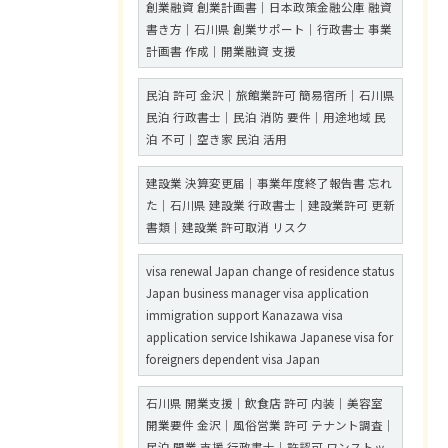
創業融資 創業計画書｜日本政策金融公庫 融資
書き方｜石川県 創業サポート｜行政書士 事業
計画書 作成｜開業融資 支援
民泊 許可 金沢｜旅館業許可 簡易宿所｜石川県
民泊 行政書士｜民泊 消防 要件｜用途地域 民
泊 不可｜空き家 民泊 活用
建設業 決算変更届｜事業年度終了報告書 忘れ
た｜石川県 建設業 行政書士｜建設業許可 更新
書類｜建設業 許可取消 リスク
visa renewal Japan change of residence status
Japan business manager visa application
immigration support Kanazawa visa
application service Ishikawa Japanese visa for
foreigners dependent visa Japan
石川県 開業支援｜飲食店 許可 内装｜美容室
開業要件 金沢｜風俗営業 許可 テナント調査｜
民泊 開業 支援 行政書士｜許認可 ワンストッ