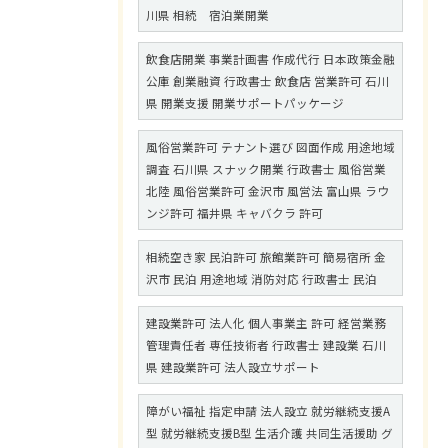
川県 相続 宿泊業開業
飲食店開業 事業計画書 作成代行 日本政策金融
公庫 創業融資 行政書士 飲食店 営業許可 石川
県 開業支援 開業サポートパッケージ
風俗営業許可 テナント選び 図面作成 用途地域
調査 石川県 スナック開業 行政書士 風俗営業
北陸 風俗営業許可 金沢市 風営法 富山県 ラウ
ンジ許可 福井県 キャバクラ 許可
相続空き家 民泊許可 旅館業許可 簡易宿所 金
沢市 民泊 用途地域 消防対応 行政書士 民泊
建設業許可 法人化 個人事業主 許可 経営業務
管理責任者 専任技術者 行政書士 建設業 石川
県 建設業許可 法人設立サポート
障がい福祉 指定申請 法人設立 就労継続支援A
型 就労継続支援B型 生活介護 共同生活援助 グ