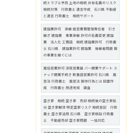
続トラブル予防 土地の相続 共有名義のリスク
相続対策 行政書士 遺言作成 石川県 不動産
と遺言 行政書士 相続サポート
建設業許可 承継 経営業務管理責任者 引き
継ぎ 建設業 事業承継 許可の名義変更 建設
業 法人化 工務店 相続 建設業許可 行政書
士 石川県 建設業許可 建設業 後継者問題 親
の事業を継ぐには
風俗営業許可 深夜営業届 バー開業サポート ス
ナック開業手続き 飲食店営業許可 石川県 風
営法 行政書士 風営法 接待行為とは 図面作
成 行政書士 用途地域 調査
空き家 相続 空き家 売却 相続後の空き家処
分 空き家解体 特定空家リスク 相続登記 行政
書士 空き家活用 石川県 空き家相談 行政書
士 不動産売却 空き家問題 一括対応