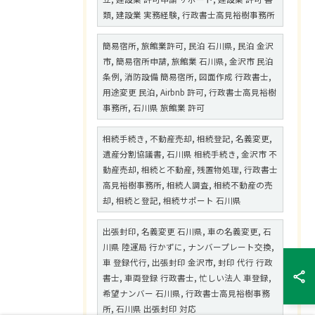
類, 建設業 実務経験, 行政書士高見裕樹事務所
簡易宿所, 旅館業許可, 民泊 石川県, 民泊 金沢
市, 簡易宿所申請, 旅館業 石川県, 金沢市 民泊
条例, 消防設備 簡易宿所, 図面作成 行政書士,
用途変更 民泊, Airbnb 許可, 行政書士高見裕樹
事務所, 石川県 旅館業 許可
相続手続き, 不動産売却, 相続登記, 名義変更,
遺産分割協議書, 石川県 相続手続き, 金沢市 不
動産売却, 相続と不動産, 残置物処理, 行政書士
高見裕樹事務所, 相続人調査, 相続不動産の売
却, 相続と登記, 相続サポート 石川県
出張封印, 名義変更 石川県, 車の名義変更, 石
川県 陸運局 行かずに, ナンバープレート交換,
車 登録代行, 出張封印 金沢市, 封印 代行 行政
書士, 車両登録 行政書士, 忙しい法人 車登録,
希望ナンバー 石川県, 行政書士高見裕樹事務
所, 石川県 出張封印 対応