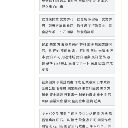
車登録 行政書士 石川県 車庫証明 封印 金沢
野々市 白山市
飲食店開業 営業許可 飲食店 保健所 営業許
可 取得方法 飲食店 物件選び 行政書士 飲
食店サポート 石川県 飲食店許可
民泊 開業 方法 簡易宿所 許可 取得 旅館業許可
石川県 民泊 旅館業 違い 石川県 民泊 申請 金沢
市 民泊 許可 用途地域 民泊 開業 民泊 消防 設
備 基準 行政書士 民泊 サポート 民泊 図面 作成
支援
創業融資 事業計画書 作成 創業融資 日本政策
金融公庫 石川県 創業融資 事業計画書 書き方
起業 資金調達 行政書士 創業融資 創業支援 石
川県 開業資金 融資 信用金庫 融資 起業
キャバクラ 開業 手続き ラウンジ 開業 方法 風
俗営業許可 石川県 接待 飲食店 許可 図面作成
風営法 石川県 風営法 行政書士 キャバクラ 許