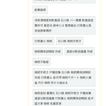
創業融資
深夜酒類提供飲食店 石川県 バー開業 飲食店営
業許可 風営法 接待とは 警察届出 行政書士高
見裕樹事務所
行政書士 相続
石川県 相続手続き
相続関係説明図 作成
遺産分割協議書 作成
相続不動産
相続手続き 戸籍収集 石川県 相続関係説明図
作成 行政書士 金沢市 相続サポート 相続人調
査 代行 相続 何から始める
相続登記 義務化 石川県 相続手続き 戸籍収集
遺産分割協議書 行政書士 相続関係説明図 金沢
空き家 相続 名義変更