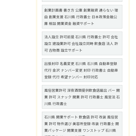
創業計画書 書き方 公庫 創業融資 通らない 理
由 創業支援 石川県 行政書士 日本政策金融公
庫 相談 開業資金 融資サポート
法人設立 許可前提 石川県 行政書士 許可 会社
設立 建設業許可 会社設立同時 飲食店 法人 許
可 古物商 設立サポート
出張封印 名義変更 石川県 石川県 自動車登録
代行 金沢 ナンバー変更 封印 行政書士 自動車
登録 代行 希望ナンバー 封印対応
風俗営業許可 深夜酒類提供飲食店届出 バー 開
業 許可 スナック 開業 許可 行政書士 風営法 石
川県 行政書士
石川県 開業サポート 飲食店 許可 改装 風俗営
業 許可 物件選び 美容所登録 改装 行政書士 開
業パッケージ 開業支援 ワンストップ 石川県