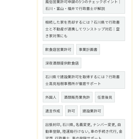
風俗営業許可申請の5つのチェックポイント｜
石川・富山・福井で行政書士が解説
相続した家を売却するには？石川県で行政書
士と不動産が連携してワンストップ対応｜空
き家対策にも
飲食店営業許可
事業計画書
深夜酒類提供飲食店
石川県で建設業許可を取得するには？行政書
士高見裕樹事務所が徹底サポート
外国人
酒類販売業免許
任意後見
遺言作成
許可
建設業許可
出張封印, 石川県, 名義変更, ナンバー変更, 自
動車登録, 陸運局行けない, 車の手続き代行, 金
沢市, 行政書士, 車の登録サポート