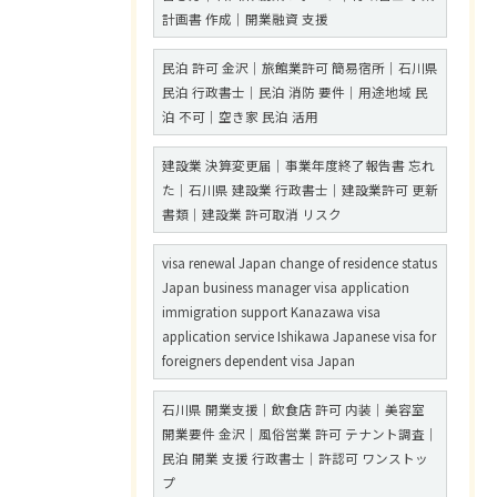
計画書 作成｜開業融資 支援
民泊 許可 金沢｜旅館業許可 簡易宿所｜石川県
民泊 行政書士｜民泊 消防 要件｜用途地域 民
泊 不可｜空き家 民泊 活用
建設業 決算変更届｜事業年度終了報告書 忘れ
た｜石川県 建設業 行政書士｜建設業許可 更新
書類｜建設業 許可取消 リスク
visa renewal Japan change of residence status
Japan business manager visa application
immigration support Kanazawa visa
application service Ishikawa Japanese visa for
foreigners dependent visa Japan
石川県 開業支援｜飲食店 許可 内装｜美容室
開業要件 金沢｜風俗営業 許可 テナント調査｜
民泊 開業 支援 行政書士｜許認可 ワンストッ
プ