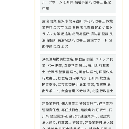
ループホーム 石川県 福祉事業 行政書士 指定
申請
民泊 開業 金沢市 簡易宿所 許可 行政書士 旅館
業許可 金沢市 民泊 看板 表示義務 民泊 近隣ト
ラブル 対策 用途地域 簡易宿所 消防署 協議 民
泊 保健所 民泊相談 行政書士 民泊サポート 図
面作成 民泊 金沢
深夜酒類提供飲食店, 飲食店 開業, スナック 開
業, バー 開業, 深夜営業 届出, 石川県 行政書
士, 金沢市 警察署 届出, 風営法 届出, 図面作成
行政書士, 飲食店 許可手続き, 石川県 飲食店
開業支援, 深夜酒類提供 届出 書類, 警察署 届
出サポート, 飲食営業 22時以降, 北陸 行政書士
建設業許可, 個人事業主 建設業許可, 経営業務
管理責任者, 専任技術者, 建設業 許可 要件, 石
川県 建設業許可, 金沢市 建設業許可, 建設業
法人成り, 行政書士 建設業, 建設業許可 法人設
立, 建設業 許可申請 サポート, 建設業 許可 書