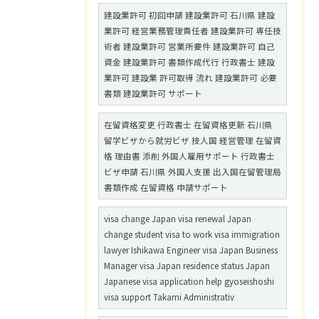
建設業許可 初回申請 建設業許可 石川県 建設
業許可 経営業務管理責任者 建設業許可 専任技
術者 建設業許可 営業所要件 建設業許可 自己
資金 建設業許可 書類作成代行 行政書士 建設
業許可 建設業 許可取得 流れ 建設業許可 必要
書類 建設業許可 サポート
在留資格変更 行政書士 在留資格更新 石川県
留学ビザから就労ビザ 技人国 経営管理 在留資
格 理由書 添削 外国人雇用サポート 行政書士
ビザ申請 石川県 外国人支援 出入国在留管理局
書類作成 在留資格 申請サポート
visa change Japan visa renewal Japan
change student visa to work visa immigration
lawyer Ishikawa Engineer visa Japan Business
Manager visa Japan residence status Japan
Japanese visa application help gyoseishoshi
visa support Takami Administrativ