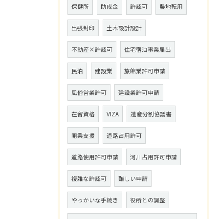
保健所
助成金
許認可
農地転用
出張封印
土木設計設計
不動産×許認可
住宅宿泊事業届出
民泊
建設業
旅館業許可申請
風俗営業許可
建設業許可申請
在留資格
VIZA
遺産分割協議書
開業支援
道路占用許可
道路使用許可申請
河川占用許可申請
複雑な許認可
難しい申請
やっかいな手続き
役所との調整