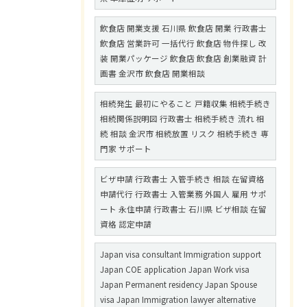
飲食店 開業支援 石川県 飲食店 開業 行政書士
飲食店 営業許可 一括代行 飲食店 物件探し 改
装 開業パッケージ 飲食店 飲食店 創業融資 計
画書 金沢市 飲食店 開業相談
相続発生 最初にやること 戸籍収集 相続手続き
相続関係説明図 行政書士 相続手続き 流れ 相
続 相談 金沢市 相続放置 リスク 相続手続き 専
門家 サポート
ビザ申請 行政書士 入管手続き 相談 在留資格
申請代行 行政書士 入管業務 外国人 雇用 サポ
ート 永住申請 行政書士 石川県 ビザ相談 在留
資格 認定申請
Japan visa consultant Immigration support
Japan COE application Japan Work visa
Japan Permanent residency Japan Spouse
visa Japan Immigration lawyer alternative