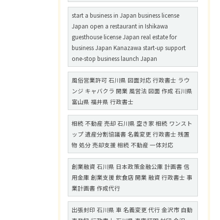
start a business in Japan business license
Japan open a restaurant in Ishikawa
guesthouse license Japan real estate for
business Japan Kanazawa start-up support
one-stop business launch Japan
風俗営業許可 石川県 図面対応 行政書士 ラウ
ンジ キャバクラ 開業 風営法 図面 作成 石川県
富山県 福井県 行政書士
相続 不動産 売却 石川県 空き家 相続 ワンスト
ップ 遺産分割協議書 名義変更 行政書士 残置
物 処分 売却支援 相続 不動産 一体対応
創業融資 石川県 日本政策金融公庫 計画書 信
用金庫 創業支援 飲食店 開業 融資 行政書士 事
業計画書 作成代行
出張封印 石川県 車 名義変更 代行 金沢市 自動