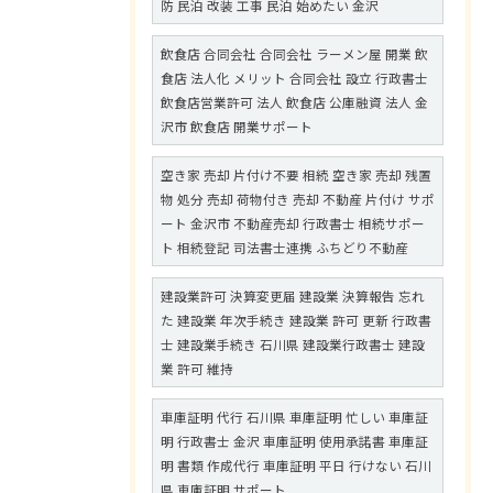
防 民泊 改装 工事 民泊 始めたい 金沢
飲食店 合同会社 合同会社 ラーメン屋 開業 飲
食店 法人化 メリット 合同会社 設立 行政書士
飲食店営業許可 法人 飲食店 公庫融資 法人 金
沢市 飲食店 開業サポート
空き家 売却 片付け不要 相続 空き家 売却 残置
物 処分 売却 荷物付き 売却 不動産 片付け サポ
ート 金沢市 不動産売却 行政書士 相続サポー
ト 相続登記 司法書士連携 ふちどり不動産
建設業許可 決算変更届 建設業 決算報告 忘れ
た 建設業 年次手続き 建設業 許可 更新 行政書
士 建設業手続き 石川県 建設業行政書士 建設
業 許可 維持
車庫証明 代行 石川県 車庫証明 忙しい 車庫証
明 行政書士 金沢 車庫証明 使用承諾書 車庫証
明 書類 作成代行 車庫証明 平日 行けない 石川
県 車庫証明 サポート