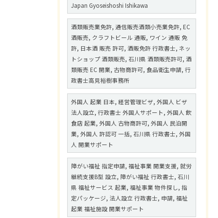
Japan Gyoseishoshi Ishikawa
酒類販売業免許, 通信販売酒類小売業免許, EC
酒販売, クラフトビール 通販, ワイン 通販 免
許, 日本酒 販売 許可, 酒販免許 行政書士, ネッ
トショップ 酒類販売, 石川県 酒類販売許可, 酒
類販売 EC 開業, 古物商許可, 食品衛生申請, 行
政書士高見裕樹事務所
外国人 起業 日本, 経営管理ビザ, 外国人 ビザ
法人設立, 行政書士 外国人サポート, 外国人 飲
食店 起業, 外国人 古物商許可, 外国人 民泊開
業, 外国人 許認可 一括, 石川県 行政書士, 外国
人 開業サポート
障がい福祉 指定申請, 福祉事業 開業支援, 就労
継続支援B型 設立, 障がい福祉 行政書士, 石川
県 福祉サービス 起業, 福祉事業 物件探し, 指
定パッケージ, 法人設立 行政書士, 申請, 福祉
起業 福祉施設 開業サポート