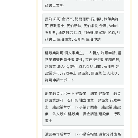
政書士業務
民泊 許可 金沢市, 簡易宿所 石川県, 旅館業許
可 行政書士, 民泊新法, 民泊条例 金沢, Airbnb
石川県, 消防対応 民泊, 用途地域 確認 民泊, 行
政書士 民泊開業, 石川県 民泊申請
建設業許可 個人事業主, 一人親方 許可申請, 経
営業務管理責任者 要件, 専任技術者 実務経験,
建設業 法人化, 許可 取れない 理由, 石川県 建
設業許可, 行政書士 建設業, 建設業 法人成り,
許可申請サポート
創業融資サポート 建設業 創業 建設業 融資
建設業許可 石川県 独立開業 建設業 行政書
士 建設業サポート 事業計画書 建設業 建設
業 法人設立 建設業 資金調達 建設業 行政
書士
遺言書作成サポート 不動産相続 遺留分対策 相