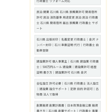
行政書士 リフォーム対応
民泊 開業 石川県 石川県 旅館業許可 簡易宿所
許可 民泊 消防基準 用途変更 民泊 民泊 行政書
士 石川県 簡易宿所 届出 旅館業 行政書士 サポ
ート
石川県 出張封印｜名義変更 行政書士｜金沢 ナ
ンバー封印｜石川 車庫証明 代行｜行政書士 自
動車登録
建設業許可 個人事業主｜石川県 建設業 行政書
士｜500万円ルール 建設業｜建設業許可 経歴
証明 書き方｜建設業許可 石川県 金沢
会社設立 許可必要｜石川県 行政書士 法人設立
｜建設業 設立サポート｜定款 目的 許認可｜古
物商 法人で取得
創業融資 創業計画書｜日本政策金融公庫 融資
書き方｜石川県 創業サポート｜行政書士 事業