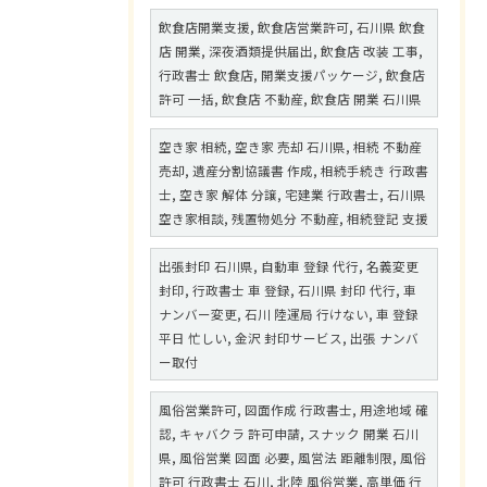
飲食店開業支援, 飲食店営業許可, 石川県 飲食
店 開業, 深夜酒類提供届出, 飲食店 改装 工事,
行政書士 飲食店, 開業支援パッケージ, 飲食店
許可 一括, 飲食店 不動産, 飲食店 開業 石川県
空き家 相続, 空き家 売却 石川県, 相続 不動産
売却, 遺産分割協議書 作成, 相続手続き 行政書
士, 空き家 解体 分譲, 宅建業 行政書士, 石川県
空き家相談, 残置物処分 不動産, 相続登記 支援
出張封印 石川県, 自動車 登録 代行, 名義変更
封印, 行政書士 車 登録, 石川県 封印 代行, 車
ナンバー変更, 石川 陸運局 行けない, 車 登録
平日 忙しい, 金沢 封印サービス, 出張 ナンバ
ー取付
風俗営業許可, 図面作成 行政書士, 用途地域 確
認, キャバクラ 許可申請, スナック 開業 石川
県, 風俗営業 図面 必要, 風営法 距離制限, 風俗
許可 行政書士 石川, 北陸 風俗営業, 高単価 行