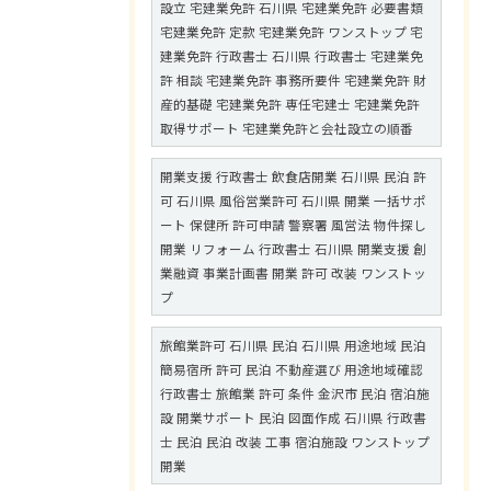
設立 宅建業免許 石川県 宅建業免許 必要書類
宅建業免許 定款 宅建業免許 ワンストップ 宅
建業免許 行政書士 石川県 行政書士 宅建業免
許 相談 宅建業免許 事務所要件 宅建業免許 財
産的基礎 宅建業免許 専任宅建士 宅建業免許
取得サポート 宅建業免許と会社設立の順番
開業支援 行政書士 飲食店開業 石川県 民泊 許
可 石川県 風俗営業許可 石川県 開業 一括サポ
ート 保健所 許可申請 警察署 風営法 物件探し
開業 リフォーム 行政書士 石川県 開業支援 創
業融資 事業計画書 開業 許可 改装 ワンストッ
プ
旅館業許可 石川県 民泊 石川県 用途地域 民泊
簡易宿所 許可 民泊 不動産選び 用途地域確認
行政書士 旅館業 許可 条件 金沢市 民泊 宿泊施
設 開業サポート 民泊 図面作成 石川県 行政書
士 民泊 民泊 改装 工事 宿泊施設 ワンストップ
開業