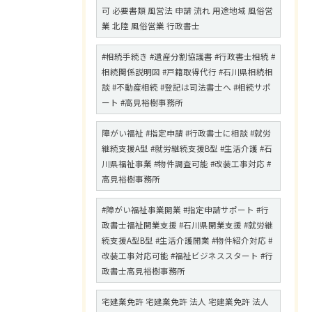
可 必要書類 風営法 申請 流れ 用途地域 風俗営
業 北陸 風俗営業 行政書士
#相続手続き #遺産分割協議書 #行政書士相続 #
相続関係説明図 #戸籍取得代行 #石川県相続相
談 #不動産相続 #登記は司法書士へ #相続サポ
ート #高見裕樹事務所
障がい福祉 #指定申請 #行政書士に相談 #就労
継続支援A型 #就労継続支援B型 #生活介護 #石
川県福祉事業 #物件調査可能 #改装工事対応 #
高見裕樹事務所
#障がい福祉事業開業 #指定申請サポート #行
政書士福祉開業支援 #石川県開業支援 #就労継
続支援A型B型 #生活介護開業 #物件紹介対応 #
改装工事対応可能 #福祉ビジネススタート #行
政書士高見裕樹事務所
宅建業免許 宅建業免許 法人 宅建業免許 法人