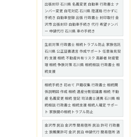
出張封印 石川県 名義変更 自動車 行政書士 ナ
ンバー変更 自宅対応 石川県 陸運局 行かずに
手続き 自動車登録 出張 行政書士 封印取付 金
沢市 出張封印 自動車手続き 代行 希望ナンバ
ー 申請代行 石川県 車の手続き
生前対策 行政書士 相続トラブル防止 家族信託
石川県 公正証書遺言 作成サポート 任意後見契
約 支援 相続 不動産共有リスク 高齢者 財産管
理 相続 争族対策 石川県 相続相談 行政書士 相
続支援
相続手続き 初めて 戸籍収集 行政書士 相続関
係説明図 作成 相続 遺産分割協議書 相続 不動
産 名義変更 相続 登記 司法書士連携 石川県 相
続相談 行政書士 相続支援 相続人確定 サポー
ト 家族間の相続トラブル防止
金沢市 民泊 金沢市 簡易宿所 民泊 許可 行政書
士 旅館業許可 金沢 民泊 申請代行 簡易宿所 消