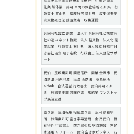
産業廃棄物収集運搬業 産廃許可申請 建設業
副業 解体業 許可 車両の保管場所 石川県 行
政書士 富山県 産廃許可 福井県 収集運搬業
廃棄物処理法 建設業者 収集運搬
合同会社設立 副業 法人化 合同会社と株式会
社の違い ネット物販 法人 軽貨物 法人化 副
業起業 行政書士 石川県 法人設立 許認可付
き会社設立 電子定款 行政書士 法人登記サポ
ート
民泊 旅館業許可 簡易宿所 開業 金沢市 民
泊新法 用途地域 民泊 消防法 簡易宿所
Airbnb 合法運営 行政書士 民泊許可 石川
県 旅館業申請 図面作成 旅館業 ワンストッ
プ民泊支援
空き家 民泊転用 相続空き家 活用 簡易宿
所 旅館業許可 空き家再活用 金沢 民泊 相
続物件 行政書士 空き家相談 宿泊施設 古民
家活用 リフォーム 民泊 空き家ビジネス 石