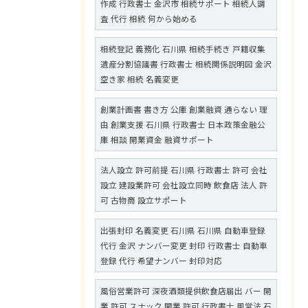
作成 行政書士 金沢市 相続サポート 相続人調
査 代行 相続 何から始める
相続登記 義務化 石川県 相続手続き 戸籍収集
遺産分割協議書 行政書士 相続関係説明図 金沢
空き家 相続 名義変更
創業計画書 書き方 公庫 創業融資 通らない 理
由 創業支援 石川県 行政書士 日本政策金融公
庫 相談 開業資金 融資サポート
法人設立 許可前提 石川県 行政書士 許可 会社
設立 建設業許可 会社設立同時 飲食店 法人 許
可 古物商 設立サポート
出張封印 名義変更 石川県 石川県 自動車登録
代行 金沢 ナンバー変更 封印 行政書士 自動車
登録 代行 希望ナンバー 封印対応
風俗営業許可 深夜酒類提供飲食店届出 バー 開
業 許可 スナック 開業 許可 行政書士 風営法 石