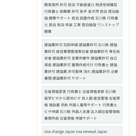
簡易宿所 許可 民泊 不動産選び 用途地域確認
行政書士 旅館業 許可 条件 金沢市 民泊 宿泊施
設 開業サポート 民泊 図面作成 石川県 行政書
士 民泊 民泊 改装 工事 宿泊施設 ワンストップ
開業
建設業許可 初回申請 建設業許可 石川県 建設
業許可 経営業務管理責任者 建設業許可 専任技
術者 建設業許可 営業所要件 建設業許可 自己
資金 建設業許可 書類作成代行 行政書士 建設
業許可 建設業 許可取得 流れ 建設業許可 必要
書類 建設業許可 サポート
在留資格変更 行政書士 在留資格更新 石川県
留学ビザから就労ビザ 技人国 経営管理 在留資
格 理由書 添削 外国人雇用サポート 行政書士
ビザ申請 石川県 外国人支援 出入国在留管理局
書類作成 在留資格 申請サポート
visa change Japan visa renewal Japan