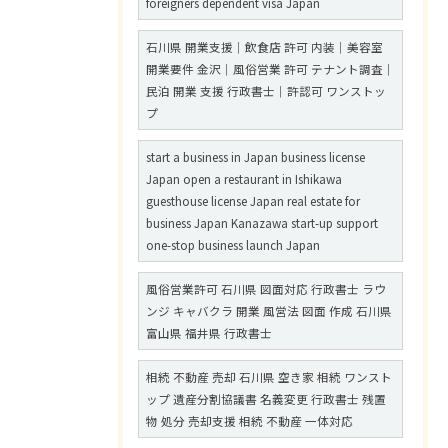
foreigners dependent visa Japan
石川県 開業支援｜飲食店 許可 内装｜美容室
開業要件 金沢｜風俗営業 許可 テナント調査｜
民泊 開業 支援 行政書士｜許認可 ワンストッ
プ
start a business in Japan business license
Japan open a restaurant in Ishikawa
guesthouse license Japan real estate for
business Japan Kanazawa start-up support
one-stop business launch Japan
風俗営業許可 石川県 図面対応 行政書士 ラウ
ンジ キャバクラ 開業 風営法 図面 作成 石川県
富山県 福井県 行政書士
相続 不動産 売却 石川県 空き家 相続 ワンスト
ップ 遺産分割協議書 名義変更 行政書士 残置
物 処分 売却支援 相続 不動産 一体対応