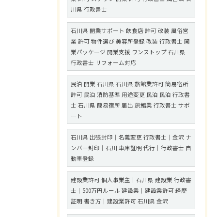
川県 行政書士
石川県 開業サポート 飲食店 許可 改装 風俗営
業 許可 物件選び 美容所登録 改装 行政書士 開
業パッケージ 開業支援 ワンストップ 石川県
行政書士 リフォーム対応
民泊 開業 石川県 石川県 旅館業許可 簡易宿所
許可 民泊 消防基準 用途変更 民泊 民泊 行政書
士 石川県 簡易宿所 届出 旅館業 行政書士 サポ
ート
石川県 出張封印｜名義変更 行政書士｜金沢 ナ
ンバー封印｜石川 車庫証明 代行｜行政書士 自
動車登録
建設業許可 個人事業主｜石川県 建設業 行政書
士｜500万円ルール 建設業｜建設業許可 経歴
証明 書き方｜建設業許可 石川県 金沢