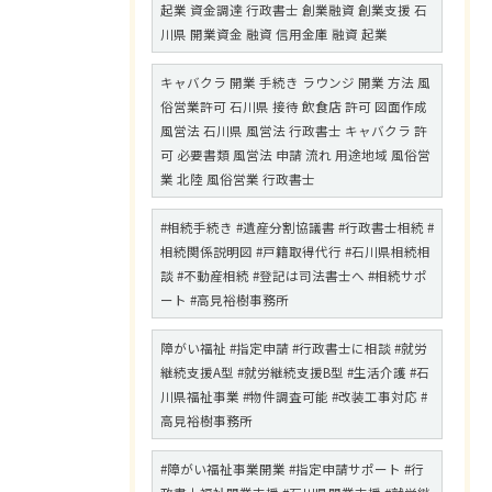
起業 資金調達 行政書士 創業融資 創業支援 石
川県 開業資金 融資 信用金庫 融資 起業
キャバクラ 開業 手続き ラウンジ 開業 方法 風
俗営業許可 石川県 接待 飲食店 許可 図面作成
風営法 石川県 風営法 行政書士 キャバクラ 許
可 必要書類 風営法 申請 流れ 用途地域 風俗営
業 北陸 風俗営業 行政書士
#相続手続き #遺産分割協議書 #行政書士相続 #
相続関係説明図 #戸籍取得代行 #石川県相続相
談 #不動産相続 #登記は司法書士へ #相続サポ
ート #高見裕樹事務所
障がい福祉 #指定申請 #行政書士に相談 #就労
継続支援A型 #就労継続支援B型 #生活介護 #石
川県福祉事業 #物件調査可能 #改装工事対応 #
高見裕樹事務所
#障がい福祉事業開業 #指定申請サポート #行