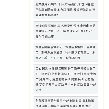
創業融資 石川県 日本政策金融公庫 計画書 信
用金庫 創業支援 飲食店 開業 融資 行政書士 事
業計画書 作成代行
出張封印 石川県 車 名義変更 代行 金沢市 自動
車登録 行政書士 石川県 車庫証明 封印 金沢
野々市 白山市
飲食店開業 営業許可 飲食店 保健所 営業許
可 取得方法 飲食店 物件選び 行政書士 飲
食店サポート 石川県 飲食店許可
民泊 開業 方法 簡易宿所 許可 取得 旅館業許可
石川県 民泊 旅館業 違い 石川県 民泊 申請 金沢
市 民泊 許可 用途地域 民泊 開業 民泊 消防 設
備 基準 行政書士 民泊 サポート 民泊 図面 作成
支援
創業融資 事業計画書 作成 創業融資 日本政策
金融公庫 石川県 創業融資 事業計画書 書き方