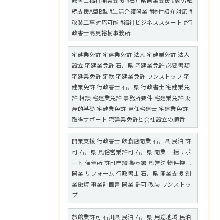
政書士福祉開業支援 #石川県開業支援 #就労継
続支援A型B型 #生活介護開業 #物件紹介対応 #
改装工事対応可能 #福祉ビジネススタート #行
政書士高見裕樹事務所
宅建業免許 宅建業免許 法人 宅建業免許 法人
設立 宅建業免許 石川県 宅建業免許 必要書類
宅建業免許 定款 宅建業免許 ワンストップ 宅
建業免許 行政書士 石川県 行政書士 宅建業免
許 相談 宅建業免許 事務所要件 宅建業免許 財
産的基礎 宅建業免許 専任宅建士 宅建業免許
取得サポート 宅建業免許と会社設立の順番
開業支援 行政書士 飲食店開業 石川県 民泊 許
可 石川県 風俗営業許可 石川県 開業 一括サポ
ート 保健所 許可申請 警察署 風営法 物件探し
開業 リフォーム 行政書士 石川県 開業支援 創
業融資 事業計画書 開業 許可 改装 ワンストッ
プ
旅館業許可 石川県 民泊 石川県 用途地域 民泊