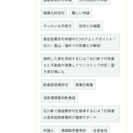
複雑な許認可
難しい申請
やっかいな手続き
役所との調整
風俗営業許可申請の5つのチェックポイント｜
石川・富山・福井で行政書士が解説
相続した家を売却するには？石川県で行政書
士と不動産が連携してワンストップ対応｜空
き家対策にも
飲食店営業許可
事業計画書
深夜酒類提供飲食店
石川県で建設業許可を取得するには？行政書
士高見裕樹事務所が徹底サポート
外国人
酒類販売業免許
任意後見