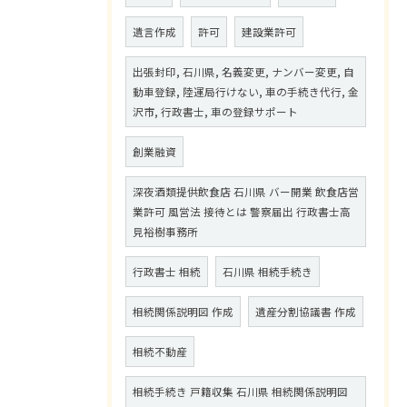
遺言作成
許可
建設業許可
出張封印, 石川県, 名義変更, ナンバー変更, 自
動車登録, 陸運局行けない, 車の手続き代行, 金
沢市, 行政書士, 車の登録サポート
創業融資
深夜酒類提供飲食店 石川県 バー開業 飲食店営
業許可 風営法 接待とは 警察届出 行政書士高
見裕樹事務所
行政書士 相続
石川県 相続手続き
相続関係説明図 作成
遺産分割協議書 作成
相続不動産
相続手続き 戸籍収集 石川県 相続関係説明図