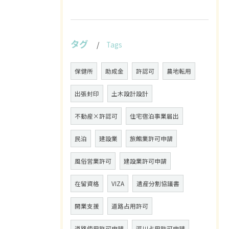
タグ
Tags
保健所
助成金
許認可
農地転用
出張封印
土木設計設計
不動産×許認可
住宅宿泊事業届出
民泊
建設業
旅館業許可申請
風俗営業許可
建設業許可申請
在留資格
VIZA
遺産分割協議書
開業支援
道路占用許可
道路使用許可申請
河川占用許可申請