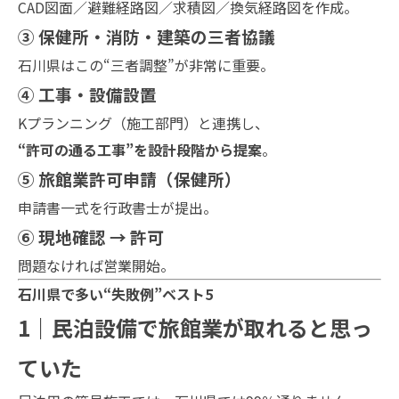
CAD図面／避難経路図／求積図／換気経路図を作成。
③ 保健所・消防・建築の三者協議
石川県はこの“三者調整”が非常に重要。
④ 工事・設備設置
Kプランニング（施工部門）と連携し、
“許可の通る工事”を設計段階から提案
。
⑤ 旅館業許可申請（保健所）
申請書一式を行政書士が提出。
⑥ 現地確認 → 許可
問題なければ営業開始。
石川県で多い“失敗例”ベスト5
1｜民泊設備で旅館業が取れると思っ
ていた