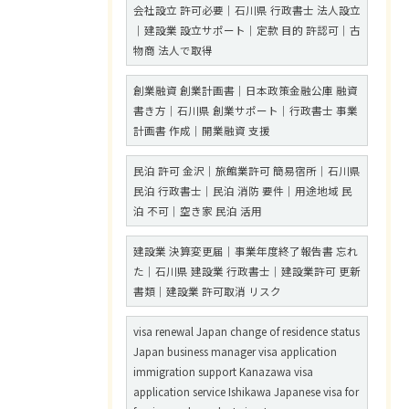
会社設立 許可必要｜石川県 行政書士 法人設立
｜建設業 設立サポート｜定款 目的 許認可｜古
物商 法人で取得
創業融資 創業計画書｜日本政策金融公庫 融資
書き方｜石川県 創業サポート｜行政書士 事業
計画書 作成｜開業融資 支援
民泊 許可 金沢｜旅館業許可 簡易宿所｜石川県
民泊 行政書士｜民泊 消防 要件｜用途地域 民
泊 不可｜空き家 民泊 活用
建設業 決算変更届｜事業年度終了報告書 忘れ
た｜石川県 建設業 行政書士｜建設業許可 更新
書類｜建設業 許可取消 リスク
visa renewal Japan change of residence status
Japan business manager visa application
immigration support Kanazawa visa
application service Ishikawa Japanese visa for