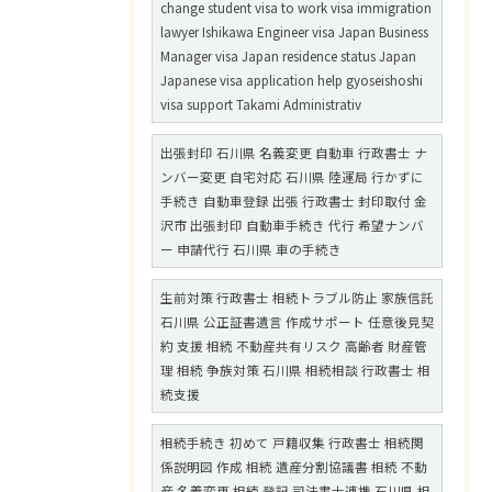
change student visa to work visa immigration
lawyer Ishikawa Engineer visa Japan Business
Manager visa Japan residence status Japan
Japanese visa application help gyoseishoshi
visa support Takami Administrativ
出張封印 石川県 名義変更 自動車 行政書士 ナ
ンバー変更 自宅対応 石川県 陸運局 行かずに
手続き 自動車登録 出張 行政書士 封印取付 金
沢市 出張封印 自動車手続き 代行 希望ナンバ
ー 申請代行 石川県 車の手続き
生前対策 行政書士 相続トラブル防止 家族信託
石川県 公正証書遺言 作成サポート 任意後見契
約 支援 相続 不動産共有リスク 高齢者 財産管
理 相続 争族対策 石川県 相続相談 行政書士 相
続支援
相続手続き 初めて 戸籍収集 行政書士 相続関
係説明図 作成 相続 遺産分割協議書 相続 不動
産 名義変更 相続 登記 司法書士連携 石川県 相