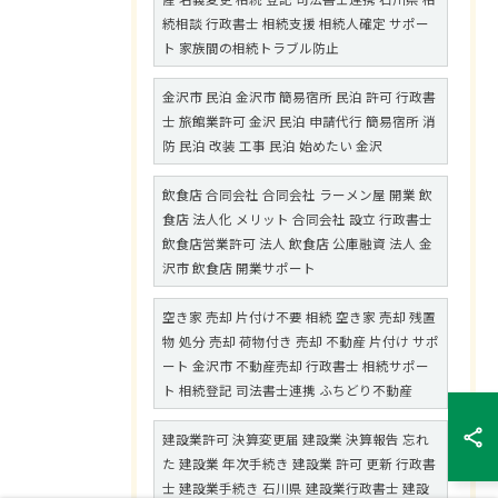
続相談 行政書士 相続支援 相続人確定 サポー
ト 家族間の相続トラブル防止
金沢市 民泊 金沢市 簡易宿所 民泊 許可 行政書
士 旅館業許可 金沢 民泊 申請代行 簡易宿所 消
防 民泊 改装 工事 民泊 始めたい 金沢
飲食店 合同会社 合同会社 ラーメン屋 開業 飲
食店 法人化 メリット 合同会社 設立 行政書士
飲食店営業許可 法人 飲食店 公庫融資 法人 金
沢市 飲食店 開業サポート
空き家 売却 片付け不要 相続 空き家 売却 残置
物 処分 売却 荷物付き 売却 不動産 片付け サポ
ート 金沢市 不動産売却 行政書士 相続サポー
ト 相続登記 司法書士連携 ふちどり不動産
建設業許可 決算変更届 建設業 決算報告 忘れ
た 建設業 年次手続き 建設業 許可 更新 行政書
士 建設業手続き 石川県 建設業行政書士 建設