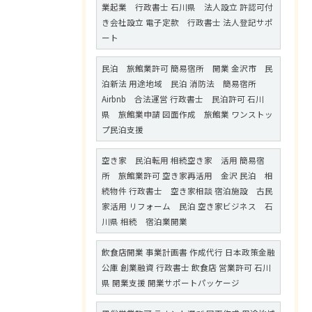
業起業 行政書士 石川県 法人設立 許認可付
き会社設立 電子定款 行政書士 法人登記サポ
ート
民泊 旅館業許可 簡易宿所 開業 金沢市 民
泊新法 用途地域 民泊 消防法 簡易宿所
Airbnb 合法運営 行政書士 民泊許可 石川
県 旅館業申請 図面作成 旅館業 ワンストッ
プ民泊支援
空き家 民泊転用 相続空き家 活用 簡易宿
所 旅館業許可 空き家再活用 金沢 民泊 相
続物件 行政書士 空き家相談 宿泊施設 古民
家活用 リフォーム 民泊 空き家ビジネス 石
川県 相続 宿泊業開業
飲食店開業 事業計画書 作成代行 日本政策金融
公庫 創業融資 行政書士 飲食店 営業許可 石川
県 開業支援 開業サポートパッケージ