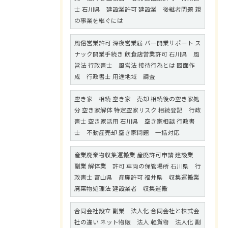
士 石川県 建設業許可 建設業 後継者問題 親
の事業を継ぐには
風俗営業許可 深夜営業届 バー開業サポート ス
ナック開業手続き 飲食店営業許可 石川県 風
営法 行政書士 風営法 接待行為とは 図面作
成 行政書士 用途地域 調査
空き家 相続 空き家 売却 相続後の空き家処
分 空き家解体 特定空家リスク 相続登記 行政
書士 空き家活用 石川県 空き家相談 行政書
士 不動産売却 空き家問題 一括対応
産業廃棄物収集運搬業 産廃許可申請 建設業
副業 解体業 許可 車両の保管場所 石川県 行
政書士 富山県 産廃許可 福井県 収集運搬業
廃棄物処理法 建設業者 収集運搬
合同会社設立 副業 法人化 合同会社と株式会
社の違い ネット物販 法人 軽貨物 法人化 副