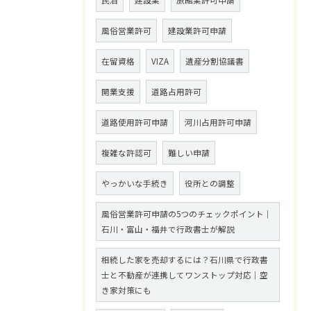
民泊
建設業
旅館業許可申請
風俗営業許可
建設業許可申請
在留資格
VIZA
遺産分割協議書
開業支援
道路占用許可
道路使用許可申請
河川占用許可申請
複雑な許認可
難しい申請
やっかいな手続き
役所との調整
風俗営業許可申請の5つのチェックポイント｜
石川・富山・福井で行政書士が解説
相続した家を売却するには？石川県で行政書
士と不動産が連携してワンストップ対応｜空
き家対策にも