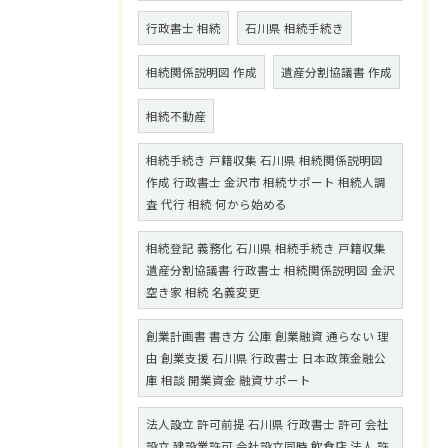
行政書士 相続
石川県 相続手続き
相続関係説明図 作成
遺産分割協議書 作成
相続不動産
相続手続き 戸籍収集 石川県 相続関係説明図
作成 行政書士 金沢市 相続サポート 相続人調
査 代行 相続 何から始める
相続登記 義務化 石川県 相続手続き 戸籍収集
遺産分割協議書 行政書士 相続関係説明図 金沢
空き家 相続 名義変更
創業計画書 書き方 公庫 創業融資 通らない 理
由 創業支援 石川県 行政書士 日本政策金融公
庫 相談 開業資金 融資サポート
法人設立 許可前提 石川県 行政書士 許可 会社
設立 建設業許可 会社設立同時 飲食店 法人 許