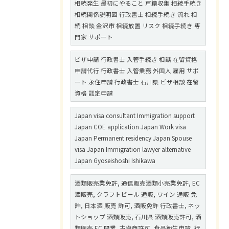
相続発生 最初にやること 戸籍収集 相続手続き
相続関係説明図 行政書士 相続手続き 流れ 相
続 相談 金沢市 相続放置 リスク 相続手続き 専
門家 サポート
ビザ申請 行政書士 入管手続き 相談 在留資格
申請代行 行政書士 入管業務 外国人 雇用 サポ
ート 永住申請 行政書士 石川県 ビザ相談 在留
資格 認定申請
Japan visa consultant Immigration support
Japan COE application Japan Work visa
Japan Permanent residency Japan Spouse
visa Japan Immigration lawyer alternative
Japan Gyoseishoshi Ishikawa
酒類販売業免許, 通信販売酒類小売業免許, EC
酒販売, クラフトビール 通販, ワイン 通販 免
許, 日本酒 販売 許可, 酒販免許 行政書士, ネッ
トショップ 酒類販売, 石川県 酒類販売許可, 酒
類販売 EC 開業, 古物商許可, 食品衛生申請, 行