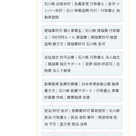
石川県 出張封印｜名義変更 行政書士｜金沢 ナ
ンバー封印｜石川 車庫証明 代行｜行政書士 自
動車登録
建設業許可 個人事業主｜石川県 建設業 行政書
士｜500万円ルール 建設業｜建設業許可 経歴
証明 書き方｜建設業許可 石川県 金沢
会社設立 許可必要｜石川県 行政書士 法人設立
｜建設業 設立サポート｜定款 目的 許認可｜古
物商 法人で取得
創業融資 創業計画書｜日本政策金融公庫 融資
書き方｜石川県 創業サポート｜行政書士 事業
計画書 作成｜開業融資 支援
民泊 許可 金沢｜旅館業許可 簡易宿所｜石川県
民泊 行政書士｜民泊 消防 要件｜用途地域 民
泊 不可｜空き家 民泊 活用