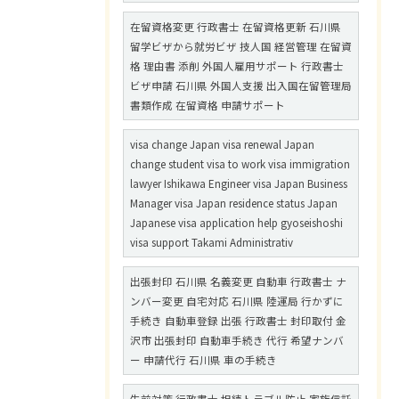
在留資格変更 行政書士 在留資格更新 石川県
留学ビザから就労ビザ 技人国 経営管理 在留資
格 理由書 添削 外国人雇用サポート 行政書士
ビザ申請 石川県 外国人支援 出入国在留管理局
書類作成 在留資格 申請サポート
visa change Japan visa renewal Japan
change student visa to work visa immigration
lawyer Ishikawa Engineer visa Japan Business
Manager visa Japan residence status Japan
Japanese visa application help gyoseishoshi
visa support Takami Administrativ
出張封印 石川県 名義変更 自動車 行政書士 ナ
ンバー変更 自宅対応 石川県 陸運局 行かずに
手続き 自動車登録 出張 行政書士 封印取付 金
沢市 出張封印 自動車手続き 代行 希望ナンバ
ー 申請代行 石川県 車の手続き