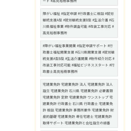
ート #高見裕樹事務所
障がい福祉 #指定申請 #行政書士に相談 #就労
継続支援A型 #就労継続支援B型 #生活介護 #石
川県福祉事業 #物件調査可能 #改装工事対応 #
高見裕樹事務所
#障がい福祉事業開業 #指定申請サポート #行
政書士福祉開業支援 #石川県開業支援 #就労継
続支援A型B型 #生活介護開業 #物件紹介対応 #
改装工事対応可能 #福祉ビジネススタート #行
政書士高見裕樹事務所
宅建業免許 宅建業免許 法人 宅建業免許 法人
設立 宅建業免許 石川県 宅建業免許 必要書類
宅建業免許 定款 宅建業免許 ワンストップ 宅
建業免許 行政書士 石川県 行政書士 宅建業免
許 相談 宅建業免許 事務所要件 宅建業免許 財
産的基礎 宅建業免許 専任宅建士 宅建業免許
取得サポート 宅建業免許と会社設立の順番