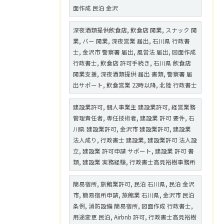
面作成 民泊 金沢
深夜酒類提供飲食店, 飲食店 開業, スナック 開
業, バー 開業, 深夜営業 届出, 石川県 行政書
士, 金沢市 警察署 届出, 風営法 届出, 図面作成
行政書士, 飲食店 許可手続き, 石川県 飲食店
開業支援, 深夜酒類提供 届出 書類, 警察署 届
出サポート, 飲食営業 22時以降, 北陸 行政書士
建設業許可, 個人事業主 建設業許可, 経営業務
管理責任者, 専任技術者, 建設業 許可 要件, 石
川県 建設業許可, 金沢市 建設業許可, 建設業
法人成り, 行政書士 建設業, 建設業許可 法人設
立, 建設業 許可申請 サポート, 建設業 許可 書
類, 建設業 実務経験, 行政書士高見裕樹事務所
簡易宿所, 旅館業許可, 民泊 石川県, 民泊 金沢
市, 簡易宿所申請, 旅館業 石川県, 金沢市 民泊
条例, 消防設備 簡易宿所, 図面作成 行政書士,
用途変更 民泊, Airbnb 許可, 行政書士高見裕樹