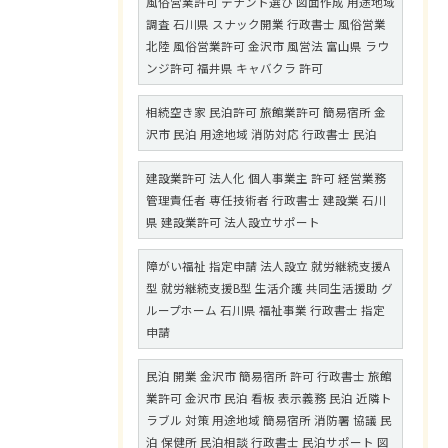
風俗営業許可 テナント選び 図面作成 用途地域
調査 石川県 スナック開業 行政書士 風俗営業
北陸 風俗営業許可 金沢市 風営法 富山県 ラウ
ンジ許可 福井県 キャバクラ 許可
相続空き家 民泊許可 旅館業許可 簡易宿所 金
沢市 民泊 用途地域 消防対応 行政書士 民泊
建設業許可 法人化 個人事業主 許可 経営業務
管理責任者 専任技術者 行政書士 建設業 石川
県 建設業許可 法人設立サポート
障がい福祉 指定申請 法人設立 就労継続支援A
型 就労継続支援B型 生活介護 共同生活援助 グ
ループホーム 石川県 福祉事業 行政書士 指定
申請
民泊 開業 金沢市 簡易宿所 許可 行政書士 旅館
業許可 金沢市 民泊 看板 表示義務 民泊 近隣ト
ラブル 対策 用途地域 簡易宿所 消防署 協議 民
泊 保健所 民泊相談 行政書士 民泊サポート 図