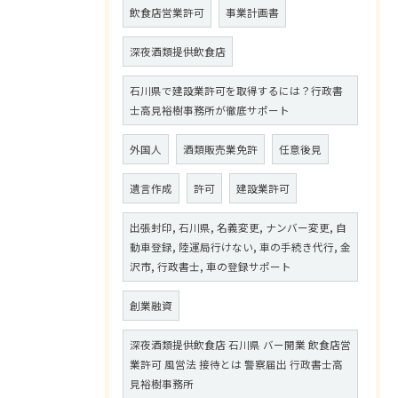
飲食店営業許可
事業計画書
深夜酒類提供飲食店
石川県で建設業許可を取得するには？行政書
士高見裕樹事務所が徹底サポート
外国人
酒類販売業免許
任意後見
遺言作成
許可
建設業許可
出張封印, 石川県, 名義変更, ナンバー変更, 自
動車登録, 陸運局行けない, 車の手続き代行, 金
沢市, 行政書士, 車の登録サポート
創業融資
深夜酒類提供飲食店 石川県 バー開業 飲食店営
業許可 風営法 接待とは 警察届出 行政書士高
見裕樹事務所