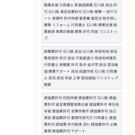
開業支援 行政書士 飲食店開業 石川県 民泊 許
可 石川県 風俗営業許可 石川県 開業 一括サポ
ート 保健所 許可申請 警察署 風営法 物件探し
開業 リフォーム 行政書士 石川県 開業支援 創
業融資 事業計画書 開業 許可 改装 ワンストッ
プ
旅館業許可 石川県 民泊 石川県 用途地域 民泊
簡易宿所 許可 民泊 不動産選び 用途地域確認
行政書士 旅館業 許可 条件 金沢市 民泊 宿泊施
設 開業サポート 民泊 図面作成 石川県 行政書
士 民泊 民泊 改装 工事 宿泊施設 ワンストップ
開業
建設業許可 初回申請 建設業許可 石川県 建設
業許可 経営業務管理責任者 建設業許可 専任技
術者 建設業許可 営業所要件 建設業許可 自己
資金 建設業許可 書類作成代行 行政書士 建設
業許可 建設業 許可取得 流れ 建設業許可 必要
書類 建設業許可 サポート