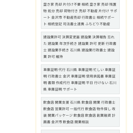
空き家 売却 片付け不要 相続 空き家 売却 残置
物 処分 売却 荷物付き 売却 不動産 片付け サポ
ート 金沢市 不動産売却 行政書士 相続サポー
ト 相続登記 司法書士連携 ふちどり不動産
建設業許可 決算変更届 建設業 決算報告 忘れ
た 建設業 年次手続き 建設業 許可 更新 行政書
士 建設業手続き 石川県 建設業行政書士 建設
業 許可 維持
車庫証明 代行 石川県 車庫証明 忙しい 車庫証
明 行政書士 金沢 車庫証明 使用承諾書 車庫証
明 書類 作成代行 車庫証明 平日 行けない 石川
県 車庫証明 サポート
飲食店 開業支援 石川県 飲食店 開業 行政書士
飲食店 営業許可 一括代行 飲食店 物件探し 改
装 開業パッケージ 飲食店 飲食店 創業融資 計
画書 金沢市 飲食店 開業相談