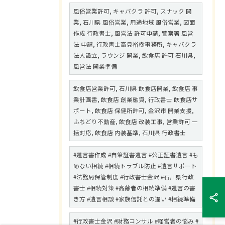
風俗営業許可, キャバクラ 許可, スナック 開
業, 石川県 風俗営業, 用途地域 風俗営業, 図面
作成 行政書士, 風営法 許可申請, 警察署 風営
法 申請, 行政書士高見裕樹事務所, キャバクラ
法人設立, ラウンジ 開業, 飲食店 許可 石川県,
風営法 開業準備
飲食店営業許可, 石川県 飲食店開業, 飲食店 事
業計画書, 飲食店 創業融資, 行政書士 飲食店サ
ポート, 飲食店 保健所許可, 金沢市 開業支援,
ふちどり不動産, 飲食店 改装工事, 営業許可 一
括対応, 飲食店 内装基準, 石川県 行政書士
#遺言書作成 #自筆証書遺言 #公正証書遺言 #も
めない相続 #相続トラブル防止 #遺言サポート
#法務局保管制度 #行政書士金沢 #石川県行政
書士 #相続対策 #高齢者の相続準備 #遺言の書
き方 #遺言相談 #家族信託との違い #相続準備
#行政書士金沢 #財務コンサル #経営者の悩み #