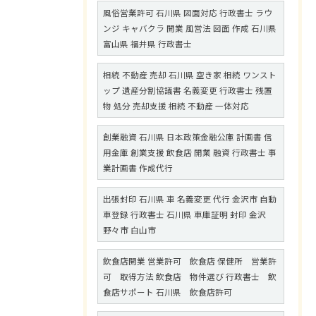
風俗営業許可 石川県 図面対応 行政書士 ラウ
ンジ キャバクラ 開業 風営法 図面 作成 石川県
富山県 福井県 行政書士
相続 不動産 売却 石川県 空き家 相続 ワンスト
ップ 遺産分割協議書 名義変更 行政書士 残置
物 処分 売却支援 相続 不動産 一体対応
創業融資 石川県 日本政策金融公庫 計画書 信
用金庫 創業支援 飲食店 開業 融資 行政書士 事
業計画書 作成代行
出張封印 石川県 車 名義変更 代行 金沢市 自動
車登録 行政書士 石川県 車庫証明 封印 金沢
野々市 白山市
飲食店開業 営業許可 飲食店 保健所 営業許
可 取得方法 飲食店 物件選び 行政書士 飲
食店サポート 石川県 飲食店許可