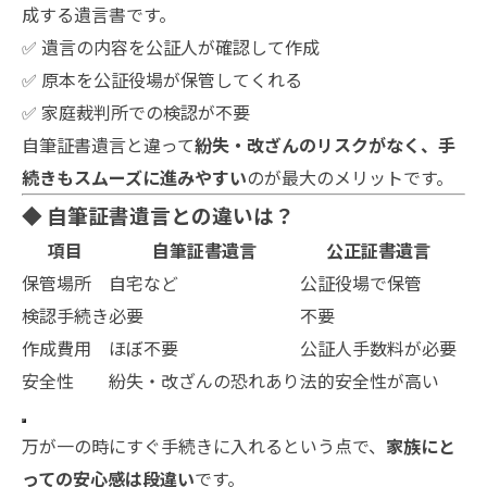
成する遺言書です。
✅ 遺言の内容を公証人が確認して作成
✅ 原本を公証役場が保管してくれる
✅ 家庭裁判所での検認が不要
自筆証書遺言と違って
紛失・改ざんのリスクがなく、手
続きもスムーズに進みやすい
のが最大のメリットです。
◆ 自筆証書遺言との違いは？
項目
自筆証書遺言
公正証書遺言
保管場所
自宅など
公証役場で保管
検認手続き
必要
不要
作成費用
ほぼ不要
公証人手数料が必要
安全性
紛失・改ざんの恐れあり
法的安全性が高い
万が一の時にすぐ手続きに入れるという点で、
家族にと
っての安心感は段違い
です。