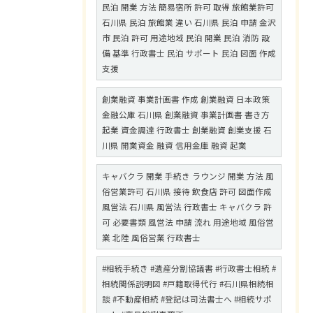
民泊 開業 方法 簡易宿所 許可 取得 旅館業許可
石川県 民泊 旅館業 違い 石川県 民泊 申請 金沢
市 民泊 許可 用途地域 民泊 開業 民泊 消防 設
備 基準 行政書士 民泊 サポート 民泊 図面 作成
支援
創業融資 事業計画書 作成 創業融資 日本政策
金融公庫 石川県 創業融資 事業計画書 書き方
起業 資金調達 行政書士 創業融資 創業支援 石
川県 開業資金 融資 信用金庫 融資 起業
キャバクラ 開業 手続き ラウンジ 開業 方法 風
俗営業許可 石川県 接待 飲食店 許可 図面作成
風営法 石川県 風営法 行政書士 キャバクラ 許
可 必要書類 風営法 申請 流れ 用途地域 風俗営
業 北陸 風俗営業 行政書士
#相続手続き #遺産分割協議書 #行政書士相続 #
相続関係説明図 #戸籍取得代行 #石川県相続相
談 #不動産相続 #登記は司法書士へ #相続サポ