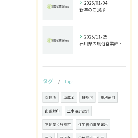
2026/01/04
新年のご挨拶
2025/11/25
石川県の風俗営業許可なら行政書士高見裕樹事務所｜金沢・野々市・白山対応｜警察事前相談から図面作成まで
タグ
Tags
保健所
助成金
許認可
農地転用
出張封印
土木設計設計
不動産×許認可
住宅宿泊事業届出