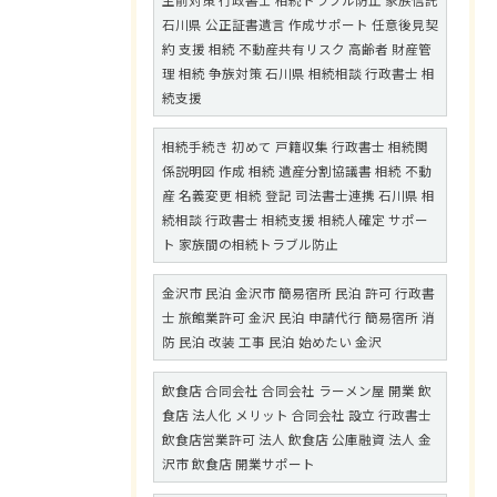
生前対策 行政書士 相続トラブル防止 家族信託
石川県 公正証書遺言 作成サポート 任意後見契
約 支援 相続 不動産共有リスク 高齢者 財産管
理 相続 争族対策 石川県 相続相談 行政書士 相
続支援
相続手続き 初めて 戸籍収集 行政書士 相続関
係説明図 作成 相続 遺産分割協議書 相続 不動
産 名義変更 相続 登記 司法書士連携 石川県 相
続相談 行政書士 相続支援 相続人確定 サポー
ト 家族間の相続トラブル防止
金沢市 民泊 金沢市 簡易宿所 民泊 許可 行政書
士 旅館業許可 金沢 民泊 申請代行 簡易宿所 消
防 民泊 改装 工事 民泊 始めたい 金沢
飲食店 合同会社 合同会社 ラーメン屋 開業 飲
食店 法人化 メリット 合同会社 設立 行政書士
飲食店営業許可 法人 飲食店 公庫融資 法人 金
沢市 飲食店 開業サポート