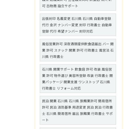
可 古物商 設立サポート
出張封印 名義変更 石川県 石川県 自動車登録
代行 金沢 ナンバー変更 封印 行政書士 自動車
登録 代行 希望ナンバー 封印対応
風俗営業許可 深夜酒類提供飲食店届出 バー 開
業 許可 スナック 開業 許可 行政書士 風営法 石
川県 行政書士
石川県 開業サポート 飲食店 許可 改装 風俗営
業 許可 物件選び 美容所登録 改装 行政書士 開
業パッケージ 開業支援 ワンストップ 石川県
行政書士 リフォーム対応
民泊 開業 石川県 石川県 旅館業許可 簡易宿所
許可 民泊 消防基準 用途変更 民泊 民泊 行政書
士 石川県 簡易宿所 届出 旅館業 行政書士 サポ
ート