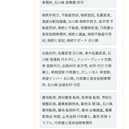
事務所, 石川県 旅館業 許可
相続手続き, 不動産売却, 相続登記, 名義変更,
遺産分割協議書, 石川県 相続手続き, 金沢市 不
動産売却, 相続と不動産, 残置物処理, 行政書士
高見裕樹事務所, 相続人調査, 相続不動産の売
却, 相続と登記, 相続サポート 石川県
出張封印, 名義変更 石川県, 車の名義変更, 石
川県 陸運局 行かずに, ナンバープレート交換,
車 登録代行, 出張封印 金沢市, 封印 代行 行政
書士, 車両登録 行政書士, 忙しい法人 車登録,
希望ナンバー 石川県, 行政書士高見裕樹事務
所, 石川県 出張封印 対応
農地転用, 資材置場 転用, 駐車場 転用, 市街化
調整区域, 農業振興地域, 農地法 第5条, 石川県
農地転用, 農地 転用許可, 農地 台帳調査, 農業
委員会 申請, 土地活用 行政書士, 農地 売買 ト
ラブル, 行政書士高見裕樹事務所