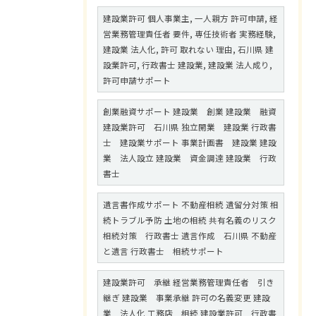
建設業許可 個人事業主, 一人親方 許可申請, 経
営業務管理責任者 要件, 専任技術者 実務経験,
建設業 法人化, 許可 取れない 理由, 石川県 建
設業許可, 行政書士 建設業, 建設業 法人成り,
許可申請サポート
創業融資サポート 建設業 創業 建設業 融資
建設業許可 石川県 独立開業 建設業 行政書
士 建設業サポート 事業計画書 建設業 建設
業 法人設立 建設業 資金調達 建設業 行政
書士
遺言書作成サポート 不動産相続 遺留分対策 相
続トラブル予防 土地の相続 共有名義のリスク
相続対策 行政書士 遺言作成 石川県 不動産
と遺言 行政書士 相続サポート
建設業許可 承継 経営業務管理責任者 引き
継ぎ 建設業 事業承継 許可の名義変更 建設
業 法人化 工務店 相続 建設業許可 行政書