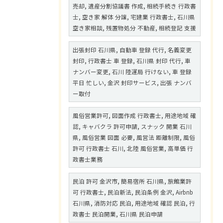
売却, 遺産分割協議書 作成, 相続手続き 行政書
士, 空き家 解体 分譲, 宅建業 行政書士, 石川県
空き家相談, 残置物処分 不動産, 相続登記 支援
出張封印 石川県, 自動車 登録 代行, 名義変更
封印, 行政書士 車 登録, 石川県 封印 代行, 車
ナンバー変更, 石川 陸運局 行けない, 車 登録
平日 忙しい, 金沢 封印サービス, 出張 ナンバ
ー取付
風俗営業許可, 図面作成 行政書士, 用途地域 確
認, キャバクラ 許可申請, スナック 開業 石川
県, 風俗営業 図面 必要, 風営法 距離制限, 風俗
許可 行政書士 石川, 北陸 風俗営業, 高単価 行
政書士業務
民泊 許可 金沢市, 簡易宿所 石川県, 旅館業許
可 行政書士, 民泊新法, 民泊条例 金沢, Airbnb
石川県, 消防対応 民泊, 用途地域 確認 民泊, 行
政書士 民泊開業, 石川県 民泊申請