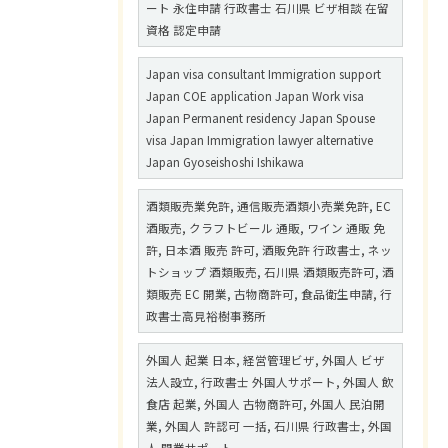
ート 永住申請 行政書士 石川県 ビザ相談 在留
資格 認定申請
Japan visa consultant Immigration support
Japan COE application Japan Work visa
Japan Permanent residency Japan Spouse
visa Japan Immigration lawyer alternative
Japan Gyoseishoshi Ishikawa
酒類販売業免許, 通信販売酒類小売業免許, EC
酒販売, クラフトビール 通販, ワイン 通販 免
許, 日本酒 販売 許可, 酒販免許 行政書士, ネッ
トショップ 酒類販売, 石川県 酒類販売許可, 酒
類販売 EC 開業, 古物商許可, 食品衛生申請, 行
政書士高見裕樹事務所
外国人 起業 日本, 経営管理ビザ, 外国人 ビザ
法人設立, 行政書士 外国人サポート, 外国人 飲
食店 起業, 外国人 古物商許可, 外国人 民泊開
業, 外国人 許認可 一括, 石川県 行政書士, 外国