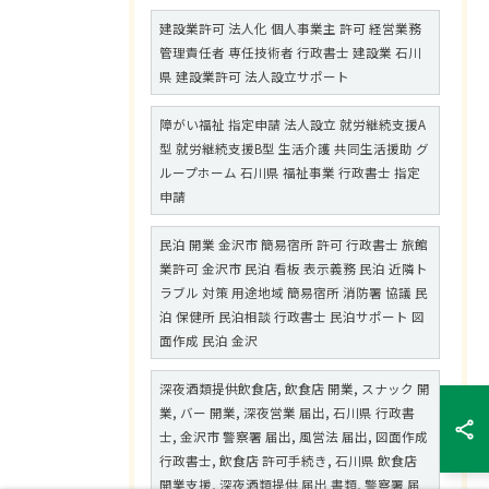
建設業許可 法人化 個人事業主 許可 経営業務
管理責任者 専任技術者 行政書士 建設業 石川
県 建設業許可 法人設立サポート
障がい福祉 指定申請 法人設立 就労継続支援A
型 就労継続支援B型 生活介護 共同生活援助 グ
ループホーム 石川県 福祉事業 行政書士 指定
申請
民泊 開業 金沢市 簡易宿所 許可 行政書士 旅館
業許可 金沢市 民泊 看板 表示義務 民泊 近隣ト
ラブル 対策 用途地域 簡易宿所 消防署 協議 民
泊 保健所 民泊相談 行政書士 民泊サポート 図
面作成 民泊 金沢
深夜酒類提供飲食店, 飲食店 開業, スナック 開
業, バー 開業, 深夜営業 届出, 石川県 行政書
士, 金沢市 警察署 届出, 風営法 届出, 図面作成
行政書士, 飲食店 許可手続き, 石川県 飲食店
開業支援, 深夜酒類提供 届出 書類, 警察署 届