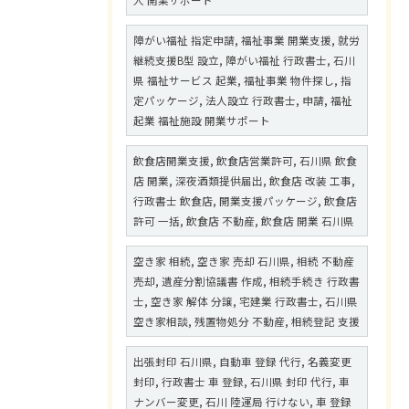
人 開業サポート
障がい福祉 指定申請, 福祉事業 開業支援, 就労
継続支援B型 設立, 障がい福祉 行政書士, 石川
県 福祉サービス 起業, 福祉事業 物件探し, 指
定パッケージ, 法人設立 行政書士, 申請, 福祉
起業 福祉施設 開業サポート
飲食店開業支援, 飲食店営業許可, 石川県 飲食
店 開業, 深夜酒類提供届出, 飲食店 改装 工事,
行政書士 飲食店, 開業支援パッケージ, 飲食店
許可 一括, 飲食店 不動産, 飲食店 開業 石川県
空き家 相続, 空き家 売却 石川県, 相続 不動産
売却, 遺産分割協議書 作成, 相続手続き 行政書
士, 空き家 解体 分譲, 宅建業 行政書士, 石川県
空き家相談, 残置物処分 不動産, 相続登記 支援
出張封印 石川県, 自動車 登録 代行, 名義変更
封印, 行政書士 車 登録, 石川県 封印 代行, 車
ナンバー変更, 石川 陸運局 行けない, 車 登録