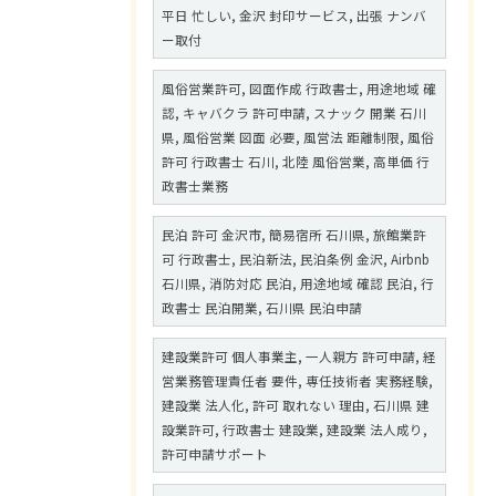
平日 忙しい, 金沢 封印サービス, 出張 ナンバ
ー取付
風俗営業許可, 図面作成 行政書士, 用途地域 確
認, キャバクラ 許可申請, スナック 開業 石川
県, 風俗営業 図面 必要, 風営法 距離制限, 風俗
許可 行政書士 石川, 北陸 風俗営業, 高単価 行
政書士業務
民泊 許可 金沢市, 簡易宿所 石川県, 旅館業許
可 行政書士, 民泊新法, 民泊条例 金沢, Airbnb
石川県, 消防対応 民泊, 用途地域 確認 民泊, 行
政書士 民泊開業, 石川県 民泊申請
建設業許可 個人事業主, 一人親方 許可申請, 経
営業務管理責任者 要件, 専任技術者 実務経験,
建設業 法人化, 許可 取れない 理由, 石川県 建
設業許可, 行政書士 建設業, 建設業 法人成り,
許可申請サポート