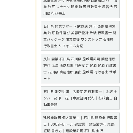
風俗営業許可 深夜酒類提供飲食店届出 バー 開
業 許可 スナック 開業 許可 行政書士 風営法 石
川県 行政書士
石川県 開業サポート 飲食店 許可 改装 風俗営
業 許可 物件選び 美容所登録 改装 行政書士 開
業パッケージ 開業支援 ワンストップ 石川県
行政書士 リフォーム対応
民泊 開業 石川県 石川県 旅館業許可 簡易宿所
許可 民泊 消防基準 用途変更 民泊 民泊 行政書
士 石川県 簡易宿所 届出 旅館業 行政書士 サポ
ート
石川県 出張封印｜名義変更 行政書士｜金沢 ナ
ンバー封印｜石川 車庫証明 代行｜行政書士 自
動車登録
建設業許可 個人事業主｜石川県 建設業 行政書
士｜500万円ルール 建設業｜建設業許可 経歴
証明 書き方｜建設業許可 石川県 金沢