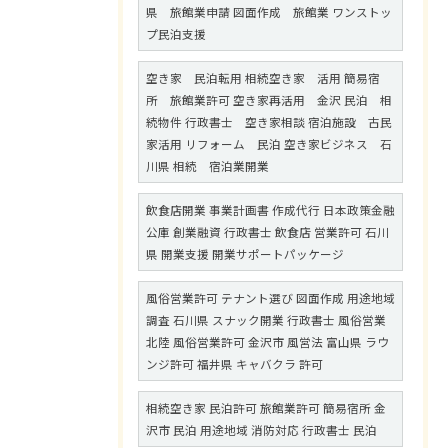
県 旅館業申請 図面作成 旅館業 ワンストッ
プ民泊支援
空き家 民泊転用 相続空き家 活用 簡易宿
所 旅館業許可 空き家再活用 金沢 民泊 相
続物件 行政書士 空き家相談 宿泊施設 古民
家活用 リフォーム 民泊 空き家ビジネス 石
川県 相続 宿泊業開業
飲食店開業 事業計画書 作成代行 日本政策金融
公庫 創業融資 行政書士 飲食店 営業許可 石川
県 開業支援 開業サポートパッケージ
風俗営業許可 テナント選び 図面作成 用途地域
調査 石川県 スナック開業 行政書士 風俗営業
北陸 風俗営業許可 金沢市 風営法 富山県 ラウ
ンジ許可 福井県 キャバクラ 許可
相続空き家 民泊許可 旅館業許可 簡易宿所 金
沢市 民泊 用途地域 消防対応 行政書士 民泊