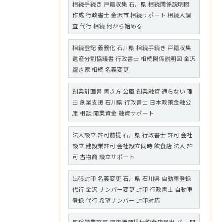
相続手続き 戸籍収集 石川県 相続関係説明図
作成 行政書士 金沢市 相続サポート 相続人調
査 代行 相続 何から始める
相続登記 義務化 石川県 相続手続き 戸籍収集
遺産分割協議書 行政書士 相続関係説明図 金沢
空き家 相続 名義変更
創業計画書 書き方 公庫 創業融資 通らない 理
由 創業支援 石川県 行政書士 日本政策金融公
庫 相談 開業資金 融資サポート
法人設立 許可前提 石川県 行政書士 許可 会社
設立 建設業許可 会社設立同時 飲食店 法人 許
可 古物商 設立サポート
出張封印 名義変更 石川県 石川県 自動車登録
代行 金沢 ナンバー変更 封印 行政書士 自動車
登録 代行 希望ナンバー 封印対応