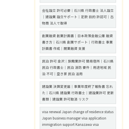
会社設立 許可必要｜石川県 行政書士 法人設立
｜建設業 設立サポート｜定款 目的 許認可｜古
物商 法人で取得
創業融資 創業計画書｜日本政策金融公庫 融資
書き方｜石川県 創業サポート｜行政書士 事業
計画書 作成｜開業融資 支援
民泊 許可 金沢｜旅館業許可 簡易宿所｜石川県
民泊 行政書士｜民泊 消防 要件｜用途地域 民
泊 不可｜空き家 民泊 活用
建設業 決算変更届｜事業年度終了報告書 忘れ
た｜石川県 建設業 行政書士｜建設業許可 更新
書類｜建設業 許可取消 リスク
visa renewal Japan change of residence status
Japan business manager visa application
immigration support Kanazawa visa