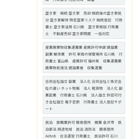
空き家 相続 空き家 売却 相続後の空き家処
分 空き家解体 特定空家リスク 相続登記 行政
書士 空き家活用 石川県 空き家相談 行政書
士 不動産売却 空き家問題 一括対応
産業廃棄物収集運搬業 産廃許可申請 建設業
副業 解体業 許可 車両の保管場所 石川県 行
政書士 富山県 産廃許可 福井県 収集運搬業
廃棄物処理法 建設業者 収集運搬
合同会社設立 副業 法人化 合同会社と株式会
社の違い ネット物販 法人 軽貨物 法人化 副
業起業 行政書士 石川県 法人設立 許認可付
き会社設立 電子定款 行政書士 法人登記サポ
ート
民泊 旅館業許可 簡易宿所 開業 金沢市 民
泊新法 用途地域 民泊 消防法 簡易宿所
Airbnb 合法運営 行政書士 民泊許可 石川