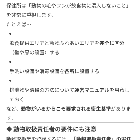
保健所は「動物の毛やフンが飲食物に混入しないこと」
を非常に重視します。
たとえば…
飲食提供エリアと動物ふれあいエリアを
完全に区分
（壁や扉の設置）する
手洗い設備や消毒設備を
各所に設置
する
排泄物や清掃の方法について
運営マニュアル
を用意し
ておく
など、
動物がいるからこそ要求される衛生基準
がありま
す。
◆ 動物取扱責任者の要件にも注意
動物取扱業を登録するには、
「動物取扱責任者」の選任