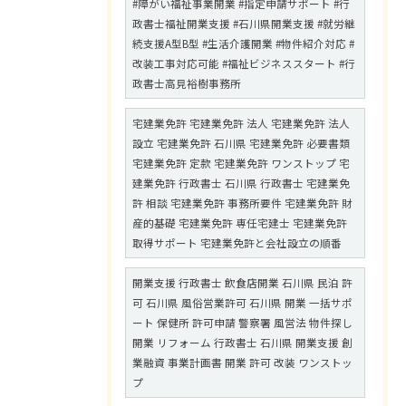
#障がい福祉事業開業 #指定申請サポート #行
政書士福祉開業支援 #石川県開業支援 #就労継
続支援A型B型 #生活介護開業 #物件紹介対応 #
改装工事対応可能 #福祉ビジネススタート #行
政書士高見裕樹事務所
宅建業免許 宅建業免許 法人 宅建業免許 法人
設立 宅建業免許 石川県 宅建業免許 必要書類
宅建業免許 定款 宅建業免許 ワンストップ 宅
建業免許 行政書士 石川県 行政書士 宅建業免
許 相談 宅建業免許 事務所要件 宅建業免許 財
産的基礎 宅建業免許 専任宅建士 宅建業免許
取得サポート 宅建業免許と会社設立の順番
開業支援 行政書士 飲食店開業 石川県 民泊 許
可 石川県 風俗営業許可 石川県 開業 一括サポ
ート 保健所 許可申請 警察署 風営法 物件探し
開業 リフォーム 行政書士 石川県 開業支援 創
業融資 事業計画書 開業 許可 改装 ワンストッ
プ