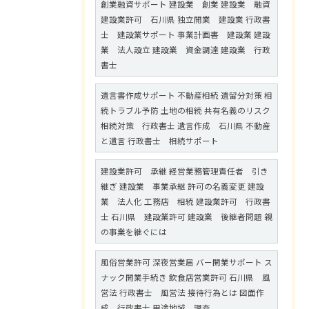
創業融資サポート 建設業 創業 建設業 融資
建設業許可 石川県 独立開業 建設業 行政書
士 建設業サポート 事業計画書 建設業 建設
業 法人設立 建設業 資金調達 建設業 行政
書士
遺言書作成サポート 不動産相続 遺留分対策 相
続トラブル予防 土地の相続 共有名義のリスク
相続対策 行政書士 遺言作成 石川県 不動産
と遺言 行政書士 相続サポート
建設業許可 承継 経営業務管理責任者 引き
継ぎ 建設業 事業承継 許可の名義変更 建設
業 法人化 工務店 相続 建設業許可 行政書
士 石川県 建設業許可 建設業 後継者問題 親
の事業を継ぐには
風俗営業許可 深夜営業届 バー開業サポート ス
ナック開業手続き 飲食店営業許可 石川県 風
営法 行政書士 風営法 接待行為とは 図面作
成 行政書士 用途地域 調査