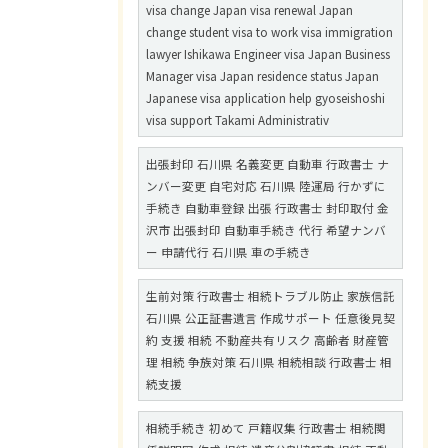
visa change Japan visa renewal Japan
change student visa to work visa immigration
lawyer Ishikawa Engineer visa Japan Business
Manager visa Japan residence status Japan
Japanese visa application help gyoseishoshi
visa support Takami Administrativ
出張封印 石川県 名義変更 自動車 行政書士 ナ
ンバー変更 自宅対応 石川県 陸運局 行かずに
手続き 自動車登録 出張 行政書士 封印取付 金
沢市 出張封印 自動車手続き 代行 希望ナンバ
ー 申請代行 石川県 車の手続き
生前対策 行政書士 相続トラブル防止 家族信託
石川県 公正証書遺言 作成サポート 任意後見契
約 支援 相続 不動産共有リスク 高齢者 財産管
理 相続 争族対策 石川県 相続相談 行政書士 相
続支援
相続手続き 初めて 戸籍収集 行政書士 相続関