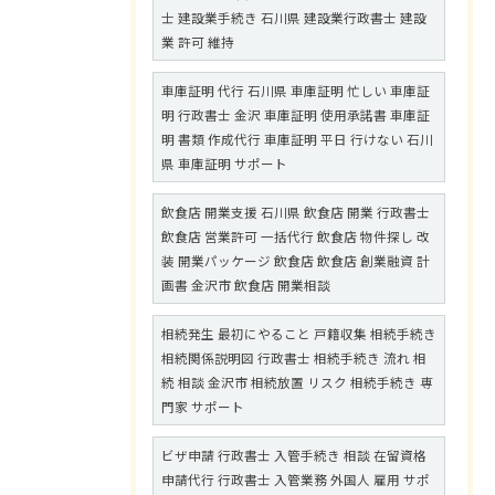
士 建設業手続き 石川県 建設業行政書士 建設
業 許可 維持
車庫証明 代行 石川県 車庫証明 忙しい 車庫証
明 行政書士 金沢 車庫証明 使用承諾書 車庫証
明 書類 作成代行 車庫証明 平日 行けない 石川
県 車庫証明 サポート
飲食店 開業支援 石川県 飲食店 開業 行政書士
飲食店 営業許可 一括代行 飲食店 物件探し 改
装 開業パッケージ 飲食店 飲食店 創業融資 計
画書 金沢市 飲食店 開業相談
相続発生 最初にやること 戸籍収集 相続手続き
相続関係説明図 行政書士 相続手続き 流れ 相
続 相談 金沢市 相続放置 リスク 相続手続き 専
門家 サポート
ビザ申請 行政書士 入管手続き 相談 在留資格
申請代行 行政書士 入管業務 外国人 雇用 サポ