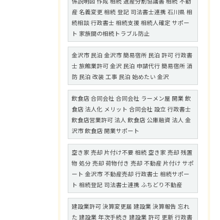
係説明図 作成 相続 遺産分割協議書 相続 不動
産 名義変更 相続 登記 司法書士連携 石川県 相
続相談 行政書士 相続支援 相続人確定 サポー
ト 家族間の相続トラブル防止
金沢市 民泊 金沢市 簡易宿所 民泊 許可 行政書
士 旅館業許可 金沢 民泊 申請代行 簡易宿所 消
防 民泊 改装 工事 民泊 始めたい 金沢
飲食店 合同会社 合同会社 ラーメン屋 開業 飲
食店 法人化 メリット 合同会社 設立 行政書士
飲食店営業許可 法人 飲食店 公庫融資 法人 金
沢市 飲食店 開業サポート
空き家 売却 片付け不要 相続 空き家 売却 残置
物 処分 売却 荷物付き 売却 不動産 片付け サポ
ート 金沢市 不動産売却 行政書士 相続サポー
ト 相続登記 司法書士連携 ふちどり不動産
建設業許可 決算変更届 建設業 決算報告 忘れ
た 建設業 年次手続き 建設業 許可 更新 行政書