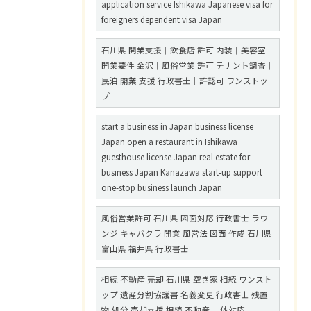
application service Ishikawa Japanese visa for
foreigners dependent visa Japan
石川県 開業支援｜飲食店 許可 内装｜美容室
開業要件 金沢｜風俗営業 許可 テナント調査｜
民泊 開業 支援 行政書士｜許認可 ワンストッ
プ
start a business in Japan business license
Japan open a restaurant in Ishikawa
guesthouse license Japan real estate for
business Japan Kanazawa start-up support
one-stop business launch Japan
風俗営業許可 石川県 図面対応 行政書士 ラウ
ンジ キャバクラ 開業 風営法 図面 作成 石川県
富山県 福井県 行政書士
相続 不動産 売却 石川県 空き家 相続 ワンスト
ップ 遺産分割協議書 名義変更 行政書士 残置
物 処分 売却支援 相続 不動産 一体対応