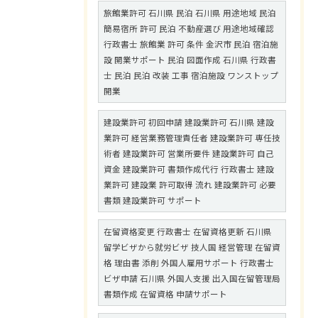
旅館業許可 石川県 民泊 石川県 用途地域 民泊
簡易宿所 許可 民泊 不動産選び 用途地域確認
行政書士 旅館業 許可 条件 金沢市 民泊 宿泊施
設 開業サポート 民泊 図面作成 石川県 行政書
士 民泊 民泊 改装 工事 宿泊施設 ワンストップ
開業
建設業許可 初回申請 建設業許可 石川県 建設
業許可 経営業務管理責任者 建設業許可 専任技
術者 建設業許可 営業所要件 建設業許可 自己
資金 建設業許可 書類作成代行 行政書士 建設
業許可 建設業 許可取得 流れ 建設業許可 必要
書類 建設業許可 サポート
在留資格変更 行政書士 在留資格更新 石川県
留学ビザから就労ビザ 技人国 経営管理 在留資
格 理由書 添削 外国人雇用サポート 行政書士
ビザ申請 石川県 外国人支援 出入国在留管理局
書類作成 在留資格 申請サポート