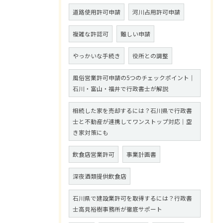
道路使用許可申請
河川占用許可申請
複雑な許認可
難しい申請
やっかいな手続き
役所との調整
風俗営業許可申請の5つのチェックポイント｜
石川・富山・福井で行政書士が解説
相続した家を売却するには？石川県で行政書
士と不動産が連携してワンストップ対応｜空
き家対策にも
飲食店営業許可
事業計画書
深夜酒類提供飲食店
石川県で建設業許可を取得するには？行政書
士高見裕樹事務所が徹底サポート