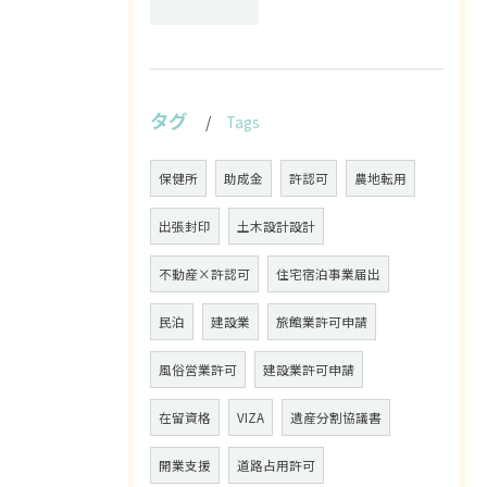
タグ
Tags
保健所
助成金
許認可
農地転用
出張封印
土木設計設計
不動産×許認可
住宅宿泊事業届出
民泊
建設業
旅館業許可申請
風俗営業許可
建設業許可申請
在留資格
VIZA
遺産分割協議書
開業支援
道路占用許可