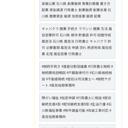
金融公庫 石川県 創業融資 事業計画書 書き方
起業 資金調達 行政書士 創業融資 創業支援 石
川県 開業資金 融資 信用金庫 融資 起業
キャバクラ 開業 手続き ラウンジ 開業 方法 風
俗営業許可 石川県 接待 飲食店 許可 図面作成
風営法 石川県 風営法 行政書士 キャバクラ 許
可 必要書類 風営法 申請 流れ 用途地域 風俗営
業 北陸 風俗営業 行政書士
#相続手続き #遺産分割協議書 #行政書士相続 #
相続関係説明図 #戸籍取得代行 #石川県相続相
談 #不動産相続 #登記は司法書士へ #相続サポ
ート #高見裕樹事務所
障がい福祉 #指定申請 #行政書士に相談 #就労
継続支援A型 #就労継続支援B型 #生活介護 #石
川県福祉事業 #物件調査可能 #改装工事対応 #
高見裕樹事務所