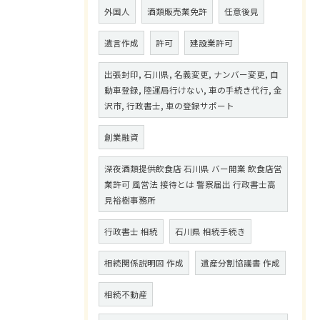
外国人
酒類販売業免許
任意後見
遺言作成
許可
建設業許可
出張封印, 石川県, 名義変更, ナンバー変更, 自
動車登録, 陸運局行けない, 車の手続き代行, 金
沢市, 行政書士, 車の登録サポート
創業融資
深夜酒類提供飲食店 石川県 バー開業 飲食店営
業許可 風営法 接待とは 警察届出 行政書士高
見裕樹事務所
行政書士 相続
石川県 相続手続き
相続関係説明図 作成
遺産分割協議書 作成
相続不動産