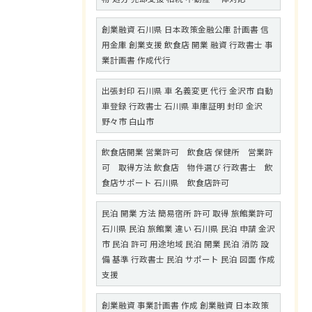
創業融資 石川県 日本政策金融公庫 計画書 信
用金庫 創業支援 飲食店 開業 融資 行政書士 事
業計画書 作成代行
出張封印 石川県 車 名義変更 代行 金沢市 自動
車登録 行政書士 石川県 車庫証明 封印 金沢
野々市 白山市
飲食店開業 営業許可 飲食店 保健所 営業許
可 取得方法 飲食店 物件選び 行政書士 飲
食店サポート 石川県 飲食店許可
民泊 開業 方法 簡易宿所 許可 取得 旅館業許可
石川県 民泊 旅館業 違い 石川県 民泊 申請 金沢
市 民泊 許可 用途地域 民泊 開業 民泊 消防 設
備 基準 行政書士 民泊 サポート 民泊 図面 作成
支援
創業融資 事業計画書 作成 創業融資 日本政策