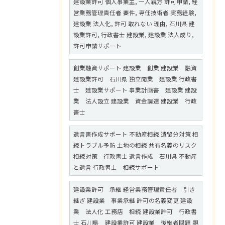
建設業許可 個人事業主, 一人親方 許可申請, 経
営業務管理責任者 要件, 専任技術者 実務経験,
建設業 法人化, 許可 取れない 理由, 石川県 建
設業許可, 行政書士 建設業, 建設業 法人成り,
許可申請サポート
創業融資サポート 建設業 創業 建設業 融資
建設業許可 石川県 独立開業 建設業 行政書
士 建設業サポート 事業計画書 建設業 建設
業 法人設立 建設業 資金調達 建設業 行政
書士
遺言書作成サポート 不動産相続 遺留分対策 相
続トラブル予防 土地の相続 共有名義のリスク
相続対策 行政書士 遺言作成 石川県 不動産
と遺言 行政書士 相続サポート
建設業許可 承継 経営業務管理責任者 引き
継ぎ 建設業 事業承継 許可の名義変更 建設
業 法人化 工務店 相続 建設業許可 行政書
士 石川県 建設業許可 建設業 後継者問題 親