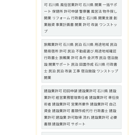
可 石川県 風俗営業許可 石川県 開業 一括サポ
ート 保健所 許可申請 警察署 風営法 物件探し
開業 リフォーム 行政書士 石川県 開業支援 創
業融資 事業計画書 開業 許可 改装 ワンストッ
プ
旅館業許可 石川県 民泊 石川県 用途地域 民泊
簡易宿所 許可 民泊 不動産選び 用途地域確認
行政書士 旅館業 許可 条件 金沢市 民泊 宿泊施
設 開業サポート 民泊 図面作成 石川県 行政書
士 民泊 民泊 改装 工事 宿泊施設 ワンストップ
開業
建設業許可 初回申請 建設業許可 石川県 建設
業許可 経営業務管理責任者 建設業許可 専任技
術者 建設業許可 営業所要件 建設業許可 自己
資金 建設業許可 書類作成代行 行政書士 建設
業許可 建設業 許可取得 流れ 建設業許可 必要
書類 建設業許可 サポート