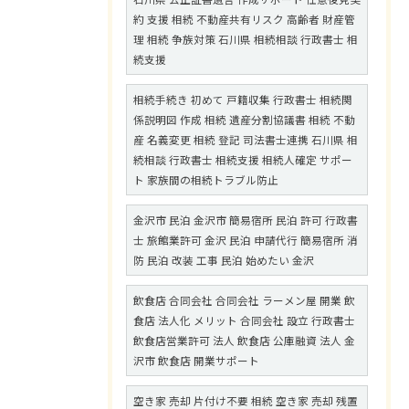
約 支援 相続 不動産共有リスク 高齢者 財産管
理 相続 争族対策 石川県 相続相談 行政書士 相
続支援
相続手続き 初めて 戸籍収集 行政書士 相続関
係説明図 作成 相続 遺産分割協議書 相続 不動
産 名義変更 相続 登記 司法書士連携 石川県 相
続相談 行政書士 相続支援 相続人確定 サポー
ト 家族間の相続トラブル防止
金沢市 民泊 金沢市 簡易宿所 民泊 許可 行政書
士 旅館業許可 金沢 民泊 申請代行 簡易宿所 消
防 民泊 改装 工事 民泊 始めたい 金沢
飲食店 合同会社 合同会社 ラーメン屋 開業 飲
食店 法人化 メリット 合同会社 設立 行政書士
飲食店営業許可 法人 飲食店 公庫融資 法人 金
沢市 飲食店 開業サポート
空き家 売却 片付け不要 相続 空き家 売却 残置