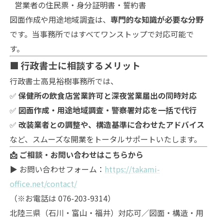
営業者の住民票・身分証明書・誓約書
図面作成や用途地域調査は、
専門的な知識が必要な分野
です。当事務所ではすべてワンストップで対応可能で
す。
■ 行政書士に相談するメリット
行政書士高見裕樹事務所では、
✅
保健所の飲食店営業許可と深夜営業届出の同時対応
✅
図面作成・用途地域調査・警察署対応を一括で代行
✅
改装業者との調整や、構造基準に合わせたアドバイス
など、スムーズな開業をトータルサポートいたします。
📩 ご相談・お問い合わせはこちらから
▶ お問い合わせフォーム：
https://takami-
office.net/contact/
（※お電話は 076-203-9314）
北陸三県（石川・富山・福井）対応可／図面・構造・用