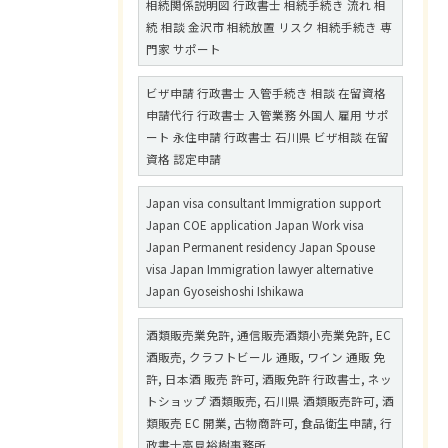
相続関係説明図 行政書士 相続手続き 流れ 相
続 相談 金沢市 相続放置 リスク 相続手続き 専
門家 サポート
ビザ申請 行政書士 入管手続き 相談 在留資格
申請代行 行政書士 入管業務 外国人 雇用 サポ
ート 永住申請 行政書士 石川県 ビザ相談 在留
資格 認定申請
Japan visa consultant Immigration support
Japan COE application Japan Work visa
Japan Permanent residency Japan Spouse
visa Japan Immigration lawyer alternative
Japan Gyoseishoshi Ishikawa
酒類販売業免許, 通信販売酒類小売業免許, EC
酒販売, クラフトビール 通販, ワイン 通販 免
許, 日本酒 販売 許可, 酒販免許 行政書士, ネッ
トショップ 酒類販売, 石川県 酒類販売許可, 酒
類販売 EC 開業, 古物商許可, 食品衛生申請, 行
政書士高見裕樹事務所