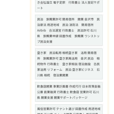
き会社設立 電子定款 行政書士 法人登記サポ
ート
民泊 旅館業許可 簡易宿所 開業 金沢市 民
泊新法 用途地域 民泊 消防法 簡易宿所
Airbnb 合法運営 行政書士 民泊許可 石川
県 旅館業申請 図面作成 旅館業 ワンストッ
プ民泊支援
空き家 民泊転用 相続空き家 活用 簡易宿
所 旅館業許可 空き家再活用 金沢 民泊 相
続物件 行政書士 空き家相談 宿泊施設 古民
家活用 リフォーム 民泊 空き家ビジネス 石
川県 相続 宿泊業開業
飲食店開業 事業計画書 作成代行 日本政策金融
公庫 創業融資 行政書士 飲食店 営業許可 石川
県 開業支援 開業サポートパッケージ
風俗営業許可 テナント選び 図面作成 用途地域