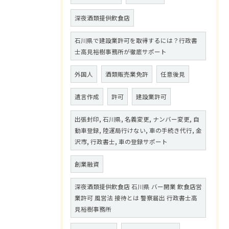
深夜酒類提供飲食店
石川県で建設業許可を取得するには？行政書
士高見裕樹事務所が徹底サポート
外国人
酒類販売業免許
任意後見
遺言作成
許可
建設業許可
出張封印, 石川県, 名義変更, ナンバー変更, 自
動車登録, 陸運局行けない, 車の手続き代行, 金
沢市, 行政書士, 車の登録サポート
創業融資
深夜酒類提供飲食店 石川県 バー開業 飲食店営
業許可 風営法 接待とは 警察届出 行政書士高
見裕樹事務所