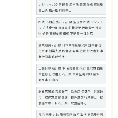
ンジ キャバクラ 開業 風営法 図面 作成 石川県
富山県 福井県 行政書士
相続 不動産 売却 石川県 空き家 相続 ワンスト
ップ 遺産分割協議書 名義変更 行政書士 残置
物 処分 売却支援 相続 不動産 一体対応
創業融資 石川県 日本政策金融公庫 計画書 信
用金庫 創業支援 飲食店 開業 融資 行政書士 事
業計画書 作成代行
出張封印 石川県 車 名義変更 代行 金沢市 自動
車登録 行政書士 石川県 車庫証明 封印 金沢
野々市 白山市
飲食店開業 営業許可 飲食店 保健所 営業許
可 取得方法 飲食店 物件選び 行政書士 飲
食店サポート 石川県 飲食店許可
民泊 開業 方法 簡易宿所 許可 取得 旅館業許可