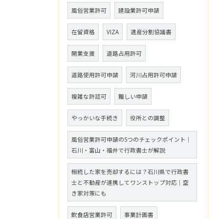
風俗営業許可
建設業許可申請
在留資格
VIZA
遺産分割協議書
開業支援
道路占用許可
道路使用許可申請
河川占用許可申請
複雑な許認可
難しい申請
やっかいな手続き
役所との調整
風俗営業許可申請の5つのチェックポイント｜
石川・富山・福井で行政書士が解説
相続した家を売却するには？石川県で行政書
士と不動産が連携してワンストップ対応｜空
き家対策にも
飲食店営業許可
事業計画書