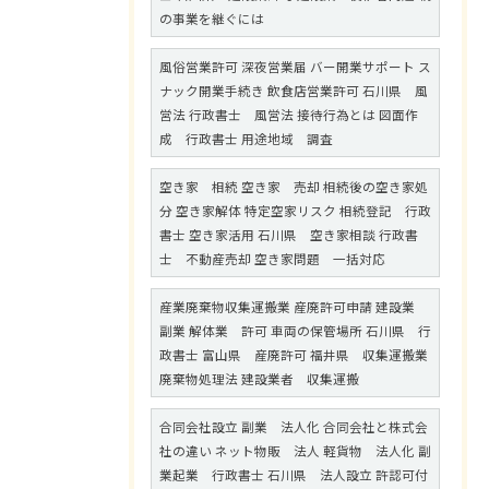
の事業を継ぐには
風俗営業許可 深夜営業届 バー開業サポート ス
ナック開業手続き 飲食店営業許可 石川県 風
営法 行政書士 風営法 接待行為とは 図面作
成 行政書士 用途地域 調査
空き家 相続 空き家 売却 相続後の空き家処
分 空き家解体 特定空家リスク 相続登記 行政
書士 空き家活用 石川県 空き家相談 行政書
士 不動産売却 空き家問題 一括対応
産業廃棄物収集運搬業 産廃許可申請 建設業
副業 解体業 許可 車両の保管場所 石川県 行
政書士 富山県 産廃許可 福井県 収集運搬業
廃棄物処理法 建設業者 収集運搬
合同会社設立 副業 法人化 合同会社と株式会
社の違い ネット物販 法人 軽貨物 法人化 副
業起業 行政書士 石川県 法人設立 許認可付