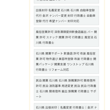
出張封印 名義変更 石川県 石川県 自動車登録
代行 金沢 ナンバー変更 封印 行政書士 自動車
登録 代行 希望ナンバー 封印対応
風俗営業許可 深夜酒類提供飲食店届出 バー 開
業 許可 スナック 開業 許可 行政書士 風営法 石
川県 行政書士
石川県 開業サポート 飲食店 許可 改装 風俗営
業 許可 物件選び 美容所登録 改装 行政書士 開
業パッケージ 開業支援 ワンストップ 石川県
行政書士 リフォーム対応
民泊 開業 石川県 石川県 旅館業許可 簡易宿所
許可 民泊 消防基準 用途変更 民泊 民泊 行政書
士 石川県 簡易宿所 届出 旅館業 行政書士 サポ
ート
石川県 出張封印｜名義変更 行政書士｜金沢 ナ