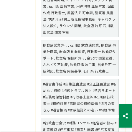
業, 石川県 風俗営業, 用途地域 風俗営業, 図面
作成 行政書士, 風営法 許可申請, 警察署 風営
法 申請, 行政書士高見裕樹事務所, キャバクラ
法人設立, ラウンジ 開業, 飲食店 許可 石川県,
風営法 開業準備
飲食店営業許可, 石川県 飲食店開業, 飲食店 事
業計画書, 飲食店 創業融資, 行政書士 飲食店サ
ポート, 飲食店 保健所許可, 金沢市 開業支援,
ふちどり不動産, 飲食店 改装工事, 営業許可 一
括対応, 飲食店 内装基準, 石川県 行政書士
#遺言書作成 #自筆証書遺言 #公正証書遺言 #も
めない相続 #相続トラブル防止 #遺言サポート
#法務局保管制度 #行政書士金沢 #石川県行政
書士 #相続対策 #高齢者の相続準備 #遺言の書
き方 #遺言相談 #家族信託との違い #相続準備
#行政書士金沢 #財務コンサル #経営者の悩み #
創業融資 #経営相談 #事業計画書 #経営者支援