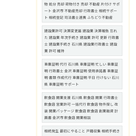
物 処分 売却 荷物付き 売却 不動産 片付け サポ
ート 金沢市 不動産売却 行政書士 相続サポー
ト 相続登記 司法書士連携 ふちどり不動産
建設業許可 決算変更届 建設業 決算報告 忘れ
た 建設業 年次手続き 建設業 許可 更新 行政書
士 建設業手続き 石川県 建設業行政書士 建設
業 許可 維持
車庫証明 代行 石川県 車庫証明 忙しい 車庫証
明 行政書士 金沢 車庫証明 使用承諾書 車庫証
明 書類 作成代行 車庫証明 平日 行けない 石川
県 車庫証明 サポート
飲食店 開業支援 石川県 飲食店 開業 行政書士
飲食店 営業許可 一括代行 飲食店 物件探し 改
装 開業パッケージ 飲食店 飲食店 創業融資 計
画書 金沢市 飲食店 開業相談
相続発生 最初にやること 戸籍収集 相続手続き