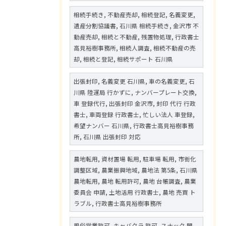
相続手続き, 不動産売却, 相続登記, 名義変更,
遺産分割協議書, 石川県 相続手続き, 金沢市 不
動産売却, 相続と不動産, 残置物処理, 行政書士
高見裕樹事務所, 相続人調査, 相続不動産の売
却, 相続と登記, 相続サポート 石川県
出張封印, 名義変更 石川県, 車の名義変更, 石
川県 陸運局 行かずに, ナンバープレート交換,
車 登録代行, 出張封印 金沢市, 封印 代行 行政
書士, 車両登録 行政書士, 忙しい法人 車登録,
希望ナンバー 石川県, 行政書士高見裕樹事務
所, 石川県 出張封印 対応
農地転用, 資材置場 転用, 駐車場 転用, 市街化
調整区域, 農業振興地域, 農地法 第5条, 石川県
農地転用, 農地 転用許可, 農地 台帳調査, 農業
委員会 申請, 土地活用 行政書士, 農地 売買 ト
ラブル, 行政書士高見裕樹事務所
風俗営業許可, キャバクラ 許可, スナック 開