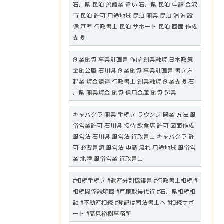
石川県 民泊 旅館業 違い 石川県 民泊 申請 金沢
市 民泊 許可 用途地域 民泊 開業 民泊 消防 設
備 基準 行政書士 民泊 サポート 民泊 図面 作成
支援
創業融資 事業計画書 作成 創業融資 日本政策
金融公庫 石川県 創業融資 事業計画書 書き方
起業 資金調達 行政書士 創業融資 創業支援 石
川県 開業資金 融資 信用金庫 融資 起業
キャバクラ 開業 手続き ラウンジ 開業 方法 風
俗営業許可 石川県 接待 飲食店 許可 図面作成
風営法 石川県 風営法 行政書士 キャバクラ 許
可 必要書類 風営法 申請 流れ 用途地域 風俗営
業 北陸 風俗営業 行政書士
#相続手続き #遺産分割協議書 #行政書士相続 #
相続関係説明図 #戸籍取得代行 #石川県相続相
談 #不動産相続 #登記は司法書士へ #相続サポ
ート #高見裕樹事務所