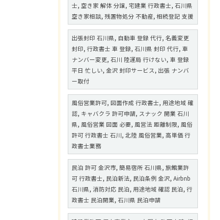
士, 空き家 解体 分譲, 宅建業 行政書士, 石川県
空き家相談, 残置物処分 不動産, 相続登記 支援
出張封印 石川県, 自動車 登録 代行, 名義変更
封印, 行政書士 車 登録, 石川県 封印 代行, 車
ナンバー変更, 石川 陸運局 行けない, 車 登録
平日 忙しい, 金沢 封印サービス, 出張 ナンバ
ー取付
風俗営業許可, 図面作成 行政書士, 用途地域 確
認, キャバクラ 許可申請, スナック 開業 石川
県, 風俗営業 図面 必要, 風営法 距離制限, 風俗
許可 行政書士 石川, 北陸 風俗営業, 高単価 行
政書士業務
民泊 許可 金沢市, 簡易宿所 石川県, 旅館業許
可 行政書士, 民泊新法, 民泊条例 金沢, Airbnb
石川県, 消防対応 民泊, 用途地域 確認 民泊, 行
政書士 民泊開業, 石川県 民泊申請