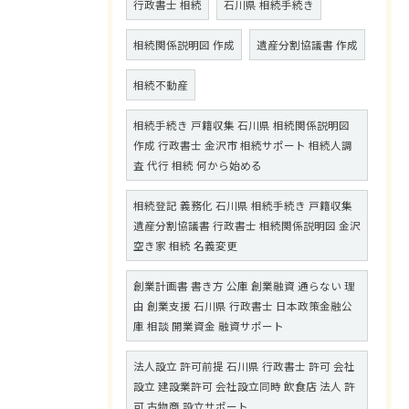
行政書士 相続
石川県 相続手続き
相続関係説明図 作成
遺産分割協議書 作成
相続不動産
相続手続き 戸籍収集 石川県 相続関係説明図
作成 行政書士 金沢市 相続サポート 相続人調
査 代行 相続 何から始める
相続登記 義務化 石川県 相続手続き 戸籍収集
遺産分割協議書 行政書士 相続関係説明図 金沢
空き家 相続 名義変更
創業計画書 書き方 公庫 創業融資 通らない 理
由 創業支援 石川県 行政書士 日本政策金融公
庫 相談 開業資金 融資サポート
法人設立 許可前提 石川県 行政書士 許可 会社
設立 建設業許可 会社設立同時 飲食店 法人 許
可 古物商 設立サポート