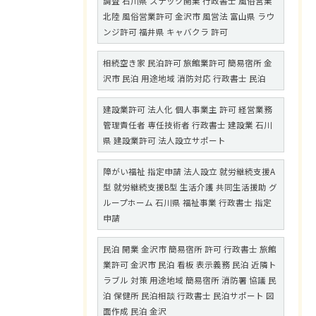
調査 石川県 スナック開業 行政書士 風俗営業
北陸 風俗営業許可 金沢市 風営法 富山県 ラウ
ンジ許可 福井県 キャバクラ 許可
相続空き家 民泊許可 旅館業許可 簡易宿所 金
沢市 民泊 用途地域 消防対応 行政書士 民泊
建設業許可 法人化 個人事業主 許可 経営業務
管理責任者 専任技術者 行政書士 建設業 石川
県 建設業許可 法人設立サポート
障がい福祉 指定申請 法人設立 就労継続支援A
型 就労継続支援B型 生活介護 共同生活援助 グ
ループホーム 石川県 福祉事業 行政書士 指定
申請
民泊 開業 金沢市 簡易宿所 許可 行政書士 旅館
業許可 金沢市 民泊 看板 表示義務 民泊 近隣ト
ラブル 対策 用途地域 簡易宿所 消防署 協議 民
泊 保健所 民泊相談 行政書士 民泊サポート 図
面作成 民泊 金沢