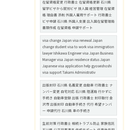
在留資格変更 行政書士 在留資格更新 石川県
留学ビザから就労ビザ 技人国 経営管理 在留資
格 理由書 添削 外国人雇用サポート 行政書士
ビザ申請 石川県 外国人支援 出入国在留管理局
書類作成 在留資格 申請サポート
visa change Japan visa renewal Japan
change student visa to work visa immigration
lawyer Ishikawa Engineer visa Japan Business
Manager visa Japan residence status Japan
Japanese visa application help gyoseishoshi
visa support Takami Administrativ
出張封印 石川県 名義変更 自動車 行政書士 ナ
ンバー変更 自宅対応 石川県 陸運局 行かずに
手続き 自動車登録 出張 行政書士 封印取付 金
沢市 出張封印 自動車手続き 代行 希望ナンバ
ー 申請代行 石川県 車の手続き
生前対策 行政書士 相続トラブル防止 家族信託
石川県 公正証書遺言 作成サポート 任意後見契