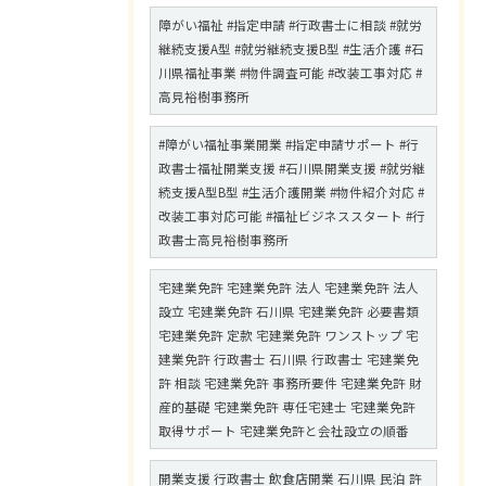
障がい福祉 #指定申請 #行政書士に相談 #就労
継続支援A型 #就労継続支援B型 #生活介護 #石
川県福祉事業 #物件調査可能 #改装工事対応 #
高見裕樹事務所
#障がい福祉事業開業 #指定申請サポート #行
政書士福祉開業支援 #石川県開業支援 #就労継
続支援A型B型 #生活介護開業 #物件紹介対応 #
改装工事対応可能 #福祉ビジネススタート #行
政書士高見裕樹事務所
宅建業免許 宅建業免許 法人 宅建業免許 法人
設立 宅建業免許 石川県 宅建業免許 必要書類
宅建業免許 定款 宅建業免許 ワンストップ 宅
建業免許 行政書士 石川県 行政書士 宅建業免
許 相談 宅建業免許 事務所要件 宅建業免許 財
産的基礎 宅建業免許 専任宅建士 宅建業免許
取得サポート 宅建業免許と会社設立の順番
開業支援 行政書士 飲食店開業 石川県 民泊 許