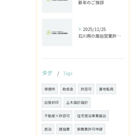
新年のご挨拶
2025/11/25
石川県の風俗営業許可なら行政書士高見裕樹事務所｜金沢・野々市・白山対応｜警察事前相談から図面作成まで
タグ
Tags
保健所
助成金
許認可
農地転用
出張封印
土木設計設計
不動産×許認可
住宅宿泊事業届出
民泊
建設業
旅館業許可申請