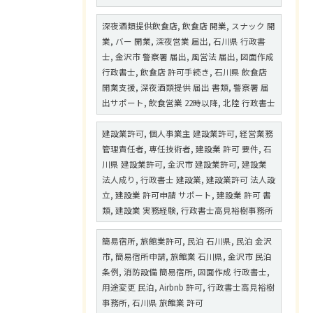
深夜酒類提供飲食店, 飲食店 開業, スナック 開
業, バー 開業, 深夜営業 届出, 石川県 行政書
士, 金沢市 警察署 届出, 風営法 届出, 図面作成
行政書士, 飲食店 許可手続き, 石川県 飲食店
開業支援, 深夜酒類提供 届出 書類, 警察署 届
出サポート, 飲食営業 22時以降, 北陸 行政書士
建設業許可, 個人事業主 建設業許可, 経営業務
管理責任者, 専任技術者, 建設業 許可 要件, 石
川県 建設業許可, 金沢市 建設業許可, 建設業
法人成り, 行政書士 建設業, 建設業許可 法人設
立, 建設業 許可申請 サポート, 建設業 許可 書
類, 建設業 実務経験, 行政書士高見裕樹事務所
簡易宿所, 旅館業許可, 民泊 石川県, 民泊 金沢
市, 簡易宿所申請, 旅館業 石川県, 金沢市 民泊
条例, 消防設備 簡易宿所, 図面作成 行政書士,
用途変更 民泊, Airbnb 許可, 行政書士高見裕樹
事務所, 石川県 旅館業 許可