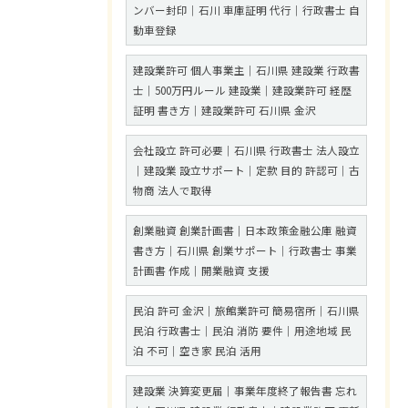
ンバー封印｜石川 車庫証明 代行｜行政書士 自
動車登録
建設業許可 個人事業主｜石川県 建設業 行政書
士｜500万円ルール 建設業｜建設業許可 経歴
証明 書き方｜建設業許可 石川県 金沢
会社設立 許可必要｜石川県 行政書士 法人設立
｜建設業 設立サポート｜定款 目的 許認可｜古
物商 法人で取得
創業融資 創業計画書｜日本政策金融公庫 融資
書き方｜石川県 創業サポート｜行政書士 事業
計画書 作成｜開業融資 支援
民泊 許可 金沢｜旅館業許可 簡易宿所｜石川県
民泊 行政書士｜民泊 消防 要件｜用途地域 民
泊 不可｜空き家 民泊 活用
建設業 決算変更届｜事業年度終了報告書 忘れ