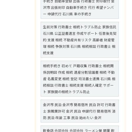
手続き 自動車登録 出張 行政書士 封印取付 金
沢市 出張封印 自動車手続き 代行 希望ナンバ
ー 申請代行 石川県 車の手続き
生前対策 行政書士 相続トラブル防止 家族信託
石川県 公正証書遺言 作成サポート 任意後見契
約 支援 相続 不動産共有リスク 高齢者 財産管
理 相続 争族対策 石川県 相続相談 行政書士 相
続支援
相続手続き 初めて 戸籍収集 行政書士 相続関
係説明図 作成 相続 遺産分割協議書 相続 不動
産 名義変更 相続 登記 司法書士連携 石川県 相
続相談 行政書士 相続支援 相続人確定 サポー
ト 家族間の相続トラブル防止
金沢市 民泊 金沢市 簡易宿所 民泊 許可 行政書
士 旅館業許可 金沢 民泊 申請代行 簡易宿所 消
防 民泊 改装 工事 民泊 始めたい 金沢
飲食店 合同会社 合同会社 ラーメン屋 開業 飲