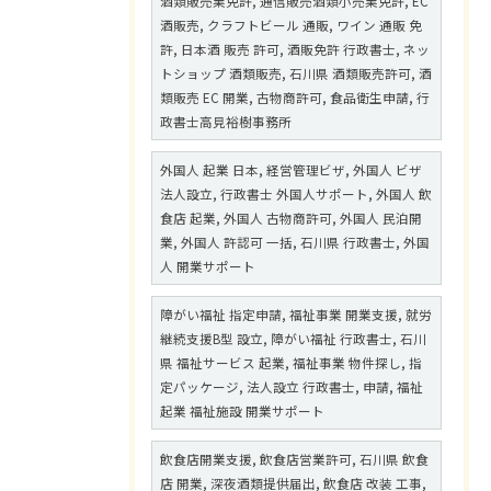
酒類販売業免許, 通信販売酒類小売業免許, EC
酒販売, クラフトビール 通販, ワイン 通販 免
許, 日本酒 販売 許可, 酒販免許 行政書士, ネッ
トショップ 酒類販売, 石川県 酒類販売許可, 酒
類販売 EC 開業, 古物商許可, 食品衛生申請, 行
政書士高見裕樹事務所
外国人 起業 日本, 経営管理ビザ, 外国人 ビザ
法人設立, 行政書士 外国人サポート, 外国人 飲
食店 起業, 外国人 古物商許可, 外国人 民泊開
業, 外国人 許認可 一括, 石川県 行政書士, 外国
人 開業サポート
障がい福祉 指定申請, 福祉事業 開業支援, 就労
継続支援B型 設立, 障がい福祉 行政書士, 石川
県 福祉サービス 起業, 福祉事業 物件探し, 指
定パッケージ, 法人設立 行政書士, 申請, 福祉
起業 福祉施設 開業サポート
飲食店開業支援, 飲食店営業許可, 石川県 飲食
店 開業, 深夜酒類提供届出, 飲食店 改装 工事,