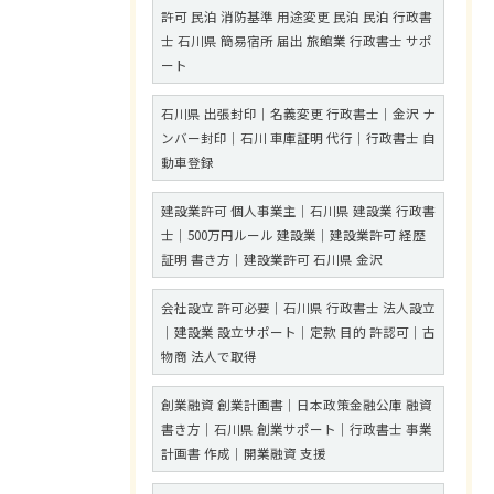
許可 民泊 消防基準 用途変更 民泊 民泊 行政書
士 石川県 簡易宿所 届出 旅館業 行政書士 サポ
ート
石川県 出張封印｜名義変更 行政書士｜金沢 ナ
ンバー封印｜石川 車庫証明 代行｜行政書士 自
動車登録
建設業許可 個人事業主｜石川県 建設業 行政書
士｜500万円ルール 建設業｜建設業許可 経歴
証明 書き方｜建設業許可 石川県 金沢
会社設立 許可必要｜石川県 行政書士 法人設立
｜建設業 設立サポート｜定款 目的 許認可｜古
物商 法人で取得
創業融資 創業計画書｜日本政策金融公庫 融資
書き方｜石川県 創業サポート｜行政書士 事業
計画書 作成｜開業融資 支援