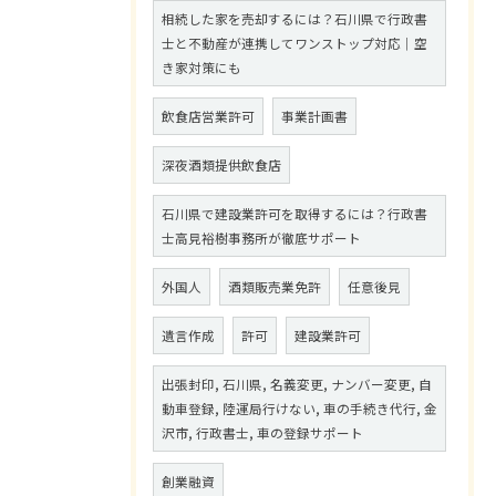
相続した家を売却するには？石川県で行政書
士と不動産が連携してワンストップ対応｜空
き家対策にも
飲食店営業許可
事業計画書
深夜酒類提供飲食店
石川県で建設業許可を取得するには？行政書
士高見裕樹事務所が徹底サポート
外国人
酒類販売業免許
任意後見
遺言作成
許可
建設業許可
出張封印, 石川県, 名義変更, ナンバー変更, 自
動車登録, 陸運局行けない, 車の手続き代行, 金
沢市, 行政書士, 車の登録サポート
創業融資