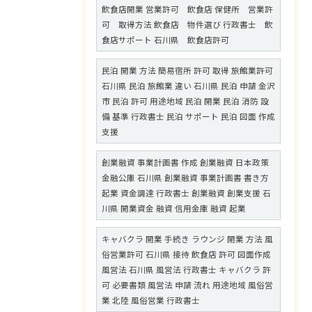
飲食店開業 営業許可 飲食店 保健所 営業許
可 取得方法 飲食店 物件選び 行政書士 飲
食店サポート 石川県 飲食店許可
民泊 開業 方法 簡易宿所 許可 取得 旅館業許可
石川県 民泊 旅館業 違い 石川県 民泊 申請 金沢
市 民泊 許可 用途地域 民泊 開業 民泊 消防 設
備 基準 行政書士 民泊 サポート 民泊 図面 作成
支援
創業融資 事業計画書 作成 創業融資 日本政策
金融公庫 石川県 創業融資 事業計画書 書き方
起業 資金調達 行政書士 創業融資 創業支援 石
川県 開業資金 融資 信用金庫 融資 起業
キャバクラ 開業 手続き ラウンジ 開業 方法 風
俗営業許可 石川県 接待 飲食店 許可 図面作成
風営法 石川県 風営法 行政書士 キャバクラ 許
可 必要書類 風営法 申請 流れ 用途地域 風俗営
業 北陸 風俗営業 行政書士