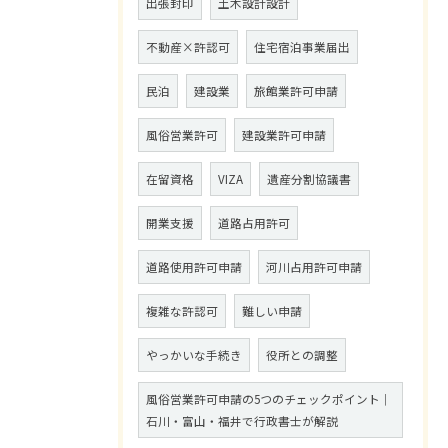
出張封印
土木設計設計
不動産×許認可
住宅宿泊事業届出
民泊
建設業
旅館業許可申請
風俗営業許可
建設業許可申請
在留資格
VIZA
遺産分割協議書
開業支援
道路占用許可
道路使用許可申請
河川占用許可申請
複雑な許認可
難しい申請
やっかいな手続き
役所との調整
風俗営業許可申請の5つのチェックポイント｜
石川・富山・福井で行政書士が解説