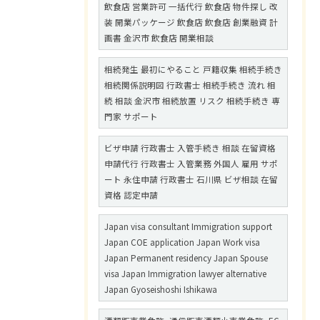
飲食店 営業許可 一括代行 飲食店 物件探し 改
装 開業パッケージ 飲食店 飲食店 創業融資 計
画書 金沢市 飲食店 開業相談
相続発生 最初にやること 戸籍収集 相続手続き
相続関係説明図 行政書士 相続手続き 流れ 相
続 相談 金沢市 相続放置 リスク 相続手続き 専
門家 サポート
ビザ申請 行政書士 入管手続き 相談 在留資格
申請代行 行政書士 入管業務 外国人 雇用 サポ
ート 永住申請 行政書士 石川県 ビザ相談 在留
資格 認定申請
Japan visa consultant Immigration support
Japan COE application Japan Work visa
Japan Permanent residency Japan Spouse
visa Japan Immigration lawyer alternative
Japan Gyoseishoshi Ishikawa