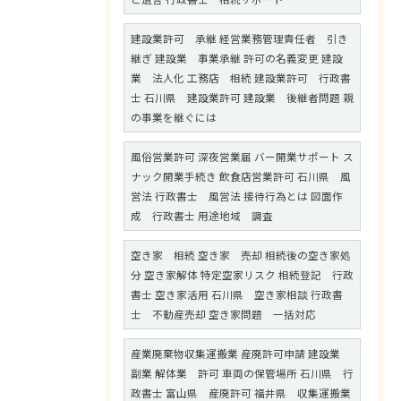
建設業許可 承継 経営業務管理責任者 引き
継ぎ 建設業 事業承継 許可の名義変更 建設
業 法人化 工務店 相続 建設業許可 行政書
士 石川県 建設業許可 建設業 後継者問題 親
の事業を継ぐには
風俗営業許可 深夜営業届 バー開業サポート ス
ナック開業手続き 飲食店営業許可 石川県 風
営法 行政書士 風営法 接待行為とは 図面作
成 行政書士 用途地域 調査
空き家 相続 空き家 売却 相続後の空き家処
分 空き家解体 特定空家リスク 相続登記 行政
書士 空き家活用 石川県 空き家相談 行政書
士 不動産売却 空き家問題 一括対応
産業廃棄物収集運搬業 産廃許可申請 建設業
副業 解体業 許可 車両の保管場所 石川県 行
政書士 富山県 産廃許可 福井県 収集運搬業