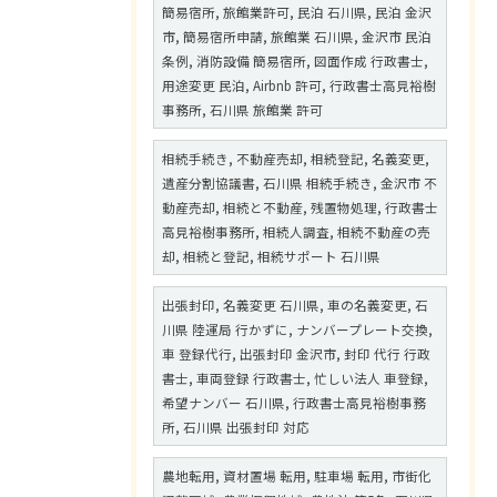
簡易宿所, 旅館業許可, 民泊 石川県, 民泊 金沢
市, 簡易宿所申請, 旅館業 石川県, 金沢市 民泊
条例, 消防設備 簡易宿所, 図面作成 行政書士,
用途変更 民泊, Airbnb 許可, 行政書士高見裕樹
事務所, 石川県 旅館業 許可
相続手続き, 不動産売却, 相続登記, 名義変更,
遺産分割協議書, 石川県 相続手続き, 金沢市 不
動産売却, 相続と不動産, 残置物処理, 行政書士
高見裕樹事務所, 相続人調査, 相続不動産の売
却, 相続と登記, 相続サポート 石川県
出張封印, 名義変更 石川県, 車の名義変更, 石
川県 陸運局 行かずに, ナンバープレート交換,
車 登録代行, 出張封印 金沢市, 封印 代行 行政
書士, 車両登録 行政書士, 忙しい法人 車登録,
希望ナンバー 石川県, 行政書士高見裕樹事務
所, 石川県 出張封印 対応
農地転用, 資材置場 転用, 駐車場 転用, 市街化