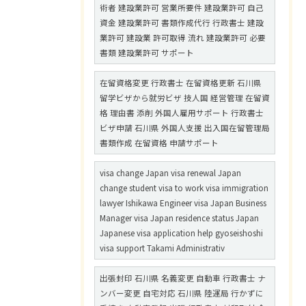
術者 建設業許可 営業所要件 建設業許可 自己
資金 建設業許可 書類作成代行 行政書士 建設
業許可 建設業 許可取得 流れ 建設業許可 必要
書類 建設業許可 サポート
在留資格変更 行政書士 在留資格更新 石川県
留学ビザから就労ビザ 技人国 経営管理 在留資
格 理由書 添削 外国人雇用サポート 行政書士
ビザ申請 石川県 外国人支援 出入国在留管理局
書類作成 在留資格 申請サポート
visa change Japan visa renewal Japan
change student visa to work visa immigration
lawyer Ishikawa Engineer visa Japan Business
Manager visa Japan residence status Japan
Japanese visa application help gyoseishoshi
visa support Takami Administrativ
出張封印 石川県 名義変更 自動車 行政書士 ナ
ンバー変更 自宅対応 石川県 陸運局 行かずに