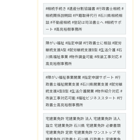
#相続手続き #遺産分割協議書 #行政書士相続 #
相続関係説明図 #戸籍取得代行 #石川県相続相
談 #不動産相続 #登記は司法書士へ #相続サポ
ート #高見裕樹事務所
障がい福祉 #指定申請 #行政書士に相談 #就労
継続支援A型 #就労継続支援B型 #生活介護 #石
川県福祉事業 #物件調査可能 #改装工事対応 #
高見裕樹事務所
#障がい福祉事業開業 #指定申請サポート #行
政書士福祉開業支援 #石川県開業支援 #就労継
続支援A型B型 #生活介護開業 #物件紹介対応 #
改装工事対応可能 #福祉ビジネススタート #行
政書士高見裕樹事務所
宅建業免許 宅建業免許 法人 宅建業免許 法人
設立 宅建業免許 石川県 宅建業免許 必要書類
宅建業免許 定款 宅建業免許 ワンストップ 宅
建業免許 行政書士 石川県 行政書士 宅建業免