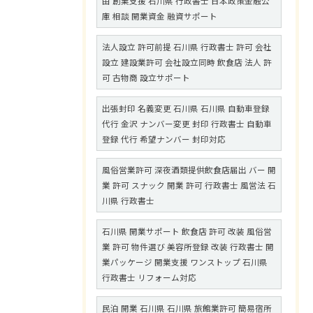
由 創業支援 石川県 行政書士 日本政策金融公
庫 相談 開業資金 融資サポート
法人設立 許可前提 石川県 行政書士 許可 会社
設立 建設業許可 会社設立同時 飲食店 法人 許
可 古物商 設立サポート
出張封印 名義変更 石川県 石川県 自動車登録
代行 金沢 ナンバー変更 封印 行政書士 自動車
登録 代行 希望ナンバー 封印対応
風俗営業許可 深夜酒類提供飲食店届出 バー 開
業 許可 スナック 開業 許可 行政書士 風営法 石
川県 行政書士
石川県 開業サポート 飲食店 許可 改装 風俗営
業 許可 物件選び 美容所登録 改装 行政書士 開
業パッケージ 開業支援 ワンストップ 石川県
行政書士 リフォーム対応
民泊 開業 石川県 石川県 旅館業許可 簡易宿所