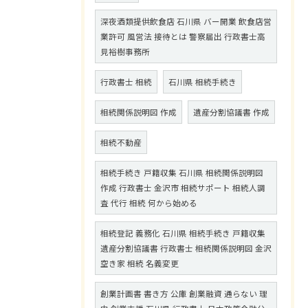
深夜酒類提供飲食店 石川県 バー開業 飲食店営
業許可 風営法 接待とは 警察届出 行政書士高
見裕樹事務所
行政書士 相続
石川県 相続手続き
相続関係説明図 作成
遺産分割協議書 作成
相続不動産
相続手続き 戸籍収集 石川県 相続関係説明図
作成 行政書士 金沢市 相続サポート 相続人調
査 代行 相続 何から始める
相続登記 義務化 石川県 相続手続き 戸籍収集
遺産分割協議書 行政書士 相続関係説明図 金沢
空き家 相続 名義変更
創業計画書 書き方 公庫 創業融資 通らない 理