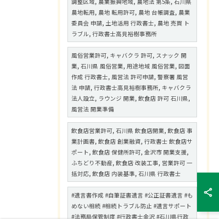
調整区域, 農業振興地域, 農地法 第5条, 石川県
農地転用, 農地 転用許可, 農地 台帳調査, 農業
委員会 申請, 土地活用 行政書士, 農地 売買 ト
ラブル, 行政書士高見裕樹事務所
風俗営業許可, キャバクラ 許可, スナック 開
業, 石川県 風俗営業, 用途地域 風俗営業, 図面
作成 行政書士, 風営法 許可申請, 警察署 風営
法 申請, 行政書士高見裕樹事務所, キャバクラ
法人設立, ラウンジ 開業, 飲食店 許可 石川県,
風営法 開業準備
飲食店営業許可, 石川県 飲食店開業, 飲食店 事
業計画書, 飲食店 創業融資, 行政書士 飲食店サ
ポート, 飲食店 保健所許可, 金沢市 開業支援,
ふちどり不動産, 飲食店 改装工事, 営業許可 一
括対応, 飲食店 内装基準, 石川県 行政書士
#遺言書作成 #自筆証書遺言 #公正証書遺言 #も
めない相続 #相続トラブル防止 #遺言サポート
#法務局保管制度 #行政書士金沢 #石川県行政