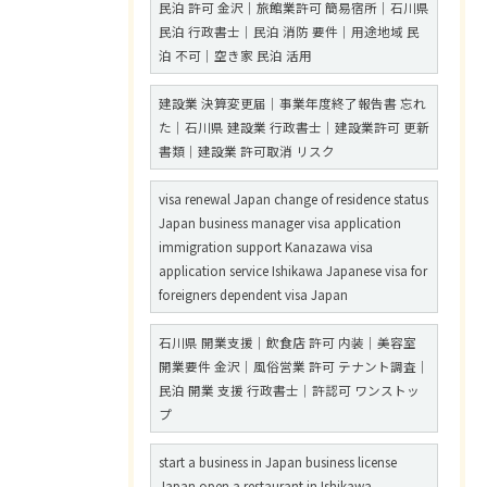
民泊 許可 金沢｜旅館業許可 簡易宿所｜石川県
民泊 行政書士｜民泊 消防 要件｜用途地域 民
泊 不可｜空き家 民泊 活用
建設業 決算変更届｜事業年度終了報告書 忘れ
た｜石川県 建設業 行政書士｜建設業許可 更新
書類｜建設業 許可取消 リスク
visa renewal Japan change of residence status
Japan business manager visa application
immigration support Kanazawa visa
application service Ishikawa Japanese visa for
foreigners dependent visa Japan
石川県 開業支援｜飲食店 許可 内装｜美容室
開業要件 金沢｜風俗営業 許可 テナント調査｜
民泊 開業 支援 行政書士｜許認可 ワンストッ
プ
start a business in Japan business license
Japan open a restaurant in Ishikawa