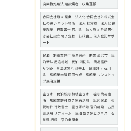
廃棄物処理法 建設業者 収集運搬
合同会社設立 副業 法人化 合同会社と株式会
社の違い ネット物販 法人 軽貨物 法人化 副
業起業 行政書士 石川県 法人設立 許認可付
き会社設立 電子定款 行政書士 法人登記サポ
ート
民泊 旅館業許可 簡易宿所 開業 金沢市 民
泊新法 用途地域 民泊 消防法 簡易宿所
Airbnb 合法運営 行政書士 民泊許可 石川
県 旅館業申請 図面作成 旅館業 ワンストッ
プ民泊支援
空き家 民泊転用 相続空き家 活用 簡易宿
所 旅館業許可 空き家再活用 金沢 民泊 相
続物件 行政書士 空き家相談 宿泊施設 古民
家活用 リフォーム 民泊 空き家ビジネス 石
川県 相続 宿泊業開業