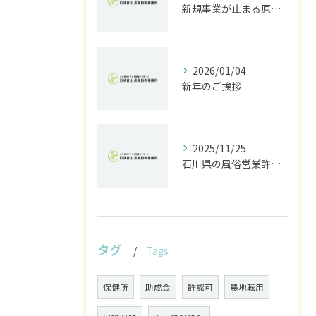
新規事業が止まる原因は法規制｜開発前に行うべきリスク診断とは
2026/01/04
新年のご挨拶
2025/11/25
石川県の風俗営業許可なら行政書士高見裕樹事務所｜金沢・野々市・白山対応｜警察事前相談から図面作成まで
タグ
Tags
保健所
助成金
許認可
農地転用