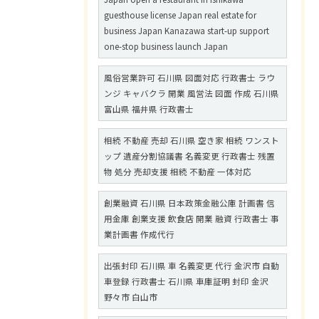
guesthouse license Japan real estate for
business Japan Kanazawa start-up support
one-stop business launch Japan
風俗営業許可 石川県 図面対応 行政書士 ラウ
ンジ キャバクラ 開業 風営法 図面 作成 石川県
富山県 福井県 行政書士
相続 不動産 売却 石川県 空き家 相続 ワンスト
ップ 遺産分割協議書 名義変更 行政書士 残置
物 処分 売却支援 相続 不動産 一体対応
創業融資 石川県 日本政策金融公庫 計画書 信
用金庫 創業支援 飲食店 開業 融資 行政書士 事
業計画書 作成代行
出張封印 石川県 車 名義変更 代行 金沢市 自動
車登録 行政書士 石川県 車庫証明 封印 金沢
野々市 白山市