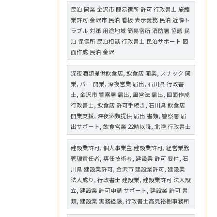
民泊 開業 金沢市 簡易宿所 許可 行政書士 旅館
業許可 金沢市 民泊 看板 表示義務 民泊 近隣ト
ラブル 対策 用途地域 簡易宿所 消防署 協議 民
泊 保健所 民泊相談 行政書士 民泊サポート 図
面作成 民泊 金沢
深夜酒類提供飲食店, 飲食店 開業, スナック 開
業, バー 開業, 深夜営業 届出, 石川県 行政書
士, 金沢市 警察署 届出, 風営法 届出, 図面作成
行政書士, 飲食店 許可手続き, 石川県 飲食店
開業支援, 深夜酒類提供 届出 書類, 警察署 届
出サポート, 飲食営業 22時以降, 北陸 行政書士
建設業許可, 個人事業主 建設業許可, 経営業務
管理責任者, 専任技術者, 建設業 許可 要件, 石
川県 建設業許可, 金沢市 建設業許可, 建設業
法人成り, 行政書士 建設業, 建設業許可 法人設
立, 建設業 許可申請 サポート, 建設業 許可 書
類, 建設業 実務経験, 行政書士高見裕樹事務所