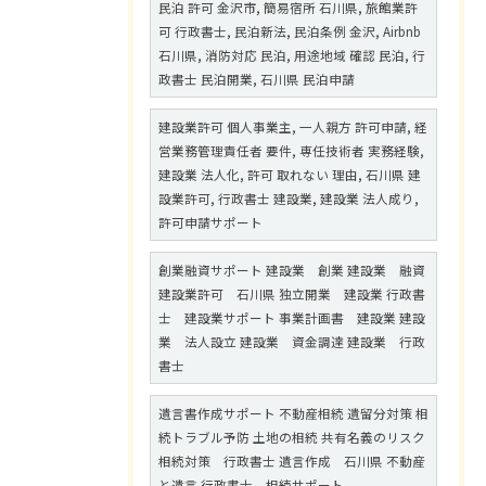
民泊 許可 金沢市, 簡易宿所 石川県, 旅館業許
可 行政書士, 民泊新法, 民泊条例 金沢, Airbnb
石川県, 消防対応 民泊, 用途地域 確認 民泊, 行
政書士 民泊開業, 石川県 民泊申請
建設業許可 個人事業主, 一人親方 許可申請, 経
営業務管理責任者 要件, 専任技術者 実務経験,
建設業 法人化, 許可 取れない 理由, 石川県 建
設業許可, 行政書士 建設業, 建設業 法人成り,
許可申請サポート
創業融資サポート 建設業 創業 建設業 融資
建設業許可 石川県 独立開業 建設業 行政書
士 建設業サポート 事業計画書 建設業 建設
業 法人設立 建設業 資金調達 建設業 行政
書士
遺言書作成サポート 不動産相続 遺留分対策 相
続トラブル予防 土地の相続 共有名義のリスク
相続対策 行政書士 遺言作成 石川県 不動産
と遺言 行政書士 相続サポート