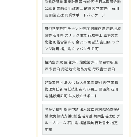
飲食店開業 事業計画書 作成代行 日本政策金融
公庫 創業融資 行政書士 飲食店 営業許可 石川
県 開業支援 開業サポートパッケージ
風俗営業許可 テナント選び 図面作成 用途地域
調査 石川県 スナック開業 行政書士 風俗営業
北陸 風俗営業許可 金沢市 風営法 富山県 ラウ
ンジ許可 福井県 キャバクラ 許可
相続空き家 民泊許可 旅館業許可 簡易宿所 金
沢市 民泊 用途地域 消防対応 行政書士 民泊
建設業許可 法人化 個人事業主 許可 経営業務
管理責任者 専任技術者 行政書士 建設業 石川
県 建設業許可 法人設立サポート
障がい福祉 指定申請 法人設立 就労継続支援A
型 就労継続支援B型 生活介護 共同生活援助 グ
ループホーム 石川県 福祉事業 行政書士 指定
申請