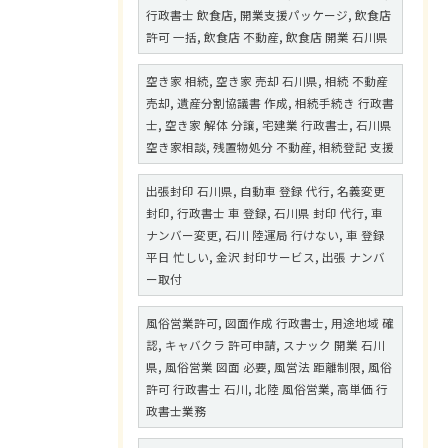
行政書士 飲食店, 開業支援パッケージ, 飲食店
許可 一括, 飲食店 不動産, 飲食店 開業 石川県
空き家 相続, 空き家 売却 石川県, 相続 不動産
売却, 遺産分割協議書 作成, 相続手続き 行政書
士, 空き家 解体 分譲, 宅建業 行政書士, 石川県
空き家相談, 残置物処分 不動産, 相続登記 支援
出張封印 石川県, 自動車 登録 代行, 名義変更
封印, 行政書士 車 登録, 石川県 封印 代行, 車
ナンバー変更, 石川 陸運局 行けない, 車 登録
平日 忙しい, 金沢 封印サービス, 出張 ナンバ
ー取付
風俗営業許可, 図面作成 行政書士, 用途地域 確
認, キャバクラ 許可申請, スナック 開業 石川
県, 風俗営業 図面 必要, 風営法 距離制限, 風俗
許可 行政書士 石川, 北陸 風俗営業, 高単価 行
政書士業務