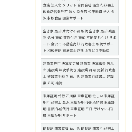
食店 法人化 メリット 合同会社 設立 行政書士
飲食店営業許可 法人 飲食店 公庫融資 法人 金
沢市 飲食店 開業サポート
空き家 売却 片付け不要 相続 空き家 売却 残置
物 処分 売却 荷物付き 売却 不動産 片付け サポ
ート 金沢市 不動産売却 行政書士 相続サポー
ト 相続登記 司法書士連携 ふちどり不動産
建設業許可 決算変更届 建設業 決算報告 忘れ
た 建設業 年次手続き 建設業 許可 更新 行政書
士 建設業手続き 石川県 建設業行政書士 建設
業 許可 維持
車庫証明 代行 石川県 車庫証明 忙しい 車庫証
明 行政書士 金沢 車庫証明 使用承諾書 車庫証
明 書類 作成代行 車庫証明 平日 行けない 石川
県 車庫証明 サポート
飲食店 開業支援 石川県 飲食店 開業 行政書士