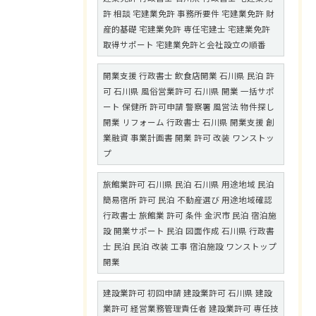
許 相談 宅建業免許 事務所要件 宅建業免許 財
産的基礎 宅建業免許 専任宅建士 宅建業免許
取得サポート 宅建業免許と会社設立の順番
開業支援 行政書士 飲食店開業 石川県 民泊 許
可 石川県 風俗営業許可 石川県 開業 一括サポ
ート 保健所 許可申請 警察署 風営法 物件探し
開業 リフォーム 行政書士 石川県 開業支援 創
業融資 事業計画書 開業 許可 改装 ワンストッ
プ
旅館業許可 石川県 民泊 石川県 用途地域 民泊
簡易宿所 許可 民泊 不動産選び 用途地域確認
行政書士 旅館業 許可 条件 金沢市 民泊 宿泊施
設 開業サポート 民泊 図面作成 石川県 行政書
士 民泊 民泊 改装 工事 宿泊施設 ワンストップ
開業
建設業許可 初回申請 建設業許可 石川県 建設
業許可 経営業務管理責任者 建設業許可 専任技